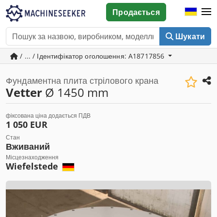
Продається
Шукати
/ ... / Ідентифікатор оголошення: A18717856
Фундаментна плита стрілового крана
Vetter
Ø 1450 mm
фіксована ціна додається ПДВ
1 050 EUR
Стан
Вживаний
Місцезнаходження
Wiefelstede