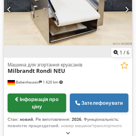
1
/
6
Машина для згортання круасанів
Milbrandt
Rondi NEU
Babenhausen
1 620 km
Інформація про
Зателефонувати
ціну
Стан:
новий
, Рік виготовлення:
2026
, Функціональність:
повністю працездатний
, номер машини/транспортного
засобу:
2026
, строк гарантії:
24 місяці
, вхідна напруга:
400