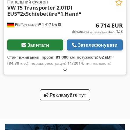
Панельний фургон
VW
T5 Transporter 2.0TDI
EU5*2xSchiebetüre*1.Hand*
6 714 EUR
Pfeffenhausen
1 417 km
фіксована ціна додається ПДВ
Запитати
Зателефонувати
Стан:
вживаний
, пробіг:
81 000 км
, потужність:
62 кВт
(84,30 к.с.)
, перша реєстрація:
11/2014
, тип пального:
дизель
, загальна вага:
2 800 кг
, колір:
жовтий
, тип
передачі:
механічний
, клас викидів:
Євро 5
, кількість місць:
2
, Обладнання:
ABS, електронна програма стабільності
(ESP), фільтр сажі, центральний замок
,
Рекламуйте тут