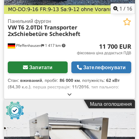
1
/
16
Панельний фургон
VW
T6 2.0TDI Transporter
2xSchiebetüre Scheckheft
11 700 EUR
Pfeffenhausen
1 417 km
фіксована ціна додається ПДВ
Запитати
Зателефонувати
Стан:
вживаний
, пробіг:
86 000 км
, потужність:
62 кВт
(84,30 к.с.)
, перша реєстрація:
11/2016
, тип пального:
дизель
, загальна вага:
2 800 кг
, колір:
жовтий
, тип
передачі:
механічний
, клас викидів:
Євро 5
, кількість місць:
Мала оголошення
3
, Рік виготовлення:
2015
, Обладнання:
ABS, електронна
програма стабільності (ESP), фільтр сажі, центральний
замок
,