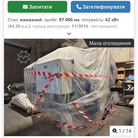
Запитати
Зателефонувати
Стан:
вживаний
, пробіг:
87 000 км
, потужність:
62 кВт
(84,30 к.с.)
, перша реєстрація:
11/2016
, тип пального:
дизель
, загальна вага:
2 800 кг
, колір:
жовтий
, тип
передачі:
механічний
, клас викидів:
Євро 5
, кількість місць:
Мала оголошення
3
, Рік виготовлення:
2015
, Обладнання:
ABS, електронна
програма стабільності (ESP), фільтр сажі, центральний
замок
,
1
/
14