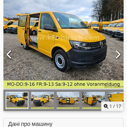
1
/
17
Дані про машину