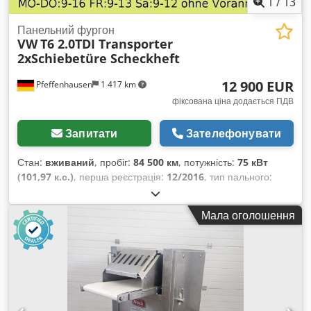
1
/
13
Панельний фургон
VW
T6 2.0TDI Transporter
2xSchiebetüre Scheckheft
12 900 EUR
Pfeffenhausen
1 417 km
фіксована ціна додається ПДВ
Запитати
Зателефонувати
Стан:
вживаний
, пробіг:
84 500 км
, потужність:
75 кВт
(101,97 к.с.)
, перша реєстрація:
12/2016
, тип пального:
дизель
, загальна вага:
2 800 кг
, колір:
жовтий
, тип
передачі:
механічний
, клас викидів:
Євро 6
, кількість місць:
Мала оголошення
3
, Обладнання:
ABS, електронна програма стабільності
(ESP), фільтр сажі, центральний замок
,