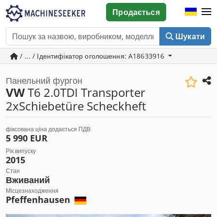
Продається
Шукати
/ ... / Ідентифікатор оголошення: A18633916
Панельний фургон
VW
T6 2.0TDI Transporter
2xSchiebetüre Scheckheft
фіксована ціна додається ПДВ
5 990 EUR
Рік випуску
2015
Стан
Вживаний
Місцезнаходження
Pfeffenhausen