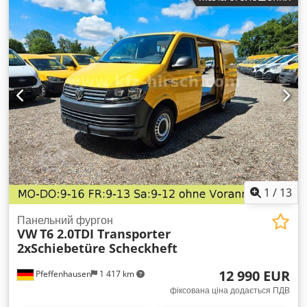
мм Вихідний конвеєр: 650 x 425 мм Загальні розміри (Ш x В
x Г) (з/без вихідного конвеєра): 800 x 1190 x 1660 / 1210 мм
Вага (з/без вихідного конвеєра): 225 / 210 кг Потужність
двигуна: 0,75 кВт Електричне підключення: 3 фазний
змінний струм – 400 В – 50 Гц, 16 А Стиснене повітря: не
потрібно
1
/
13
Панельний фургон
VW
T6 2.0TDI Transporter
2xSchiebetüre Scheckheft
12 990 EUR
Pfeffenhausen
1 417 km
фіксована ціна додається ПДВ