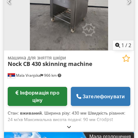
1
/
2
машина для зняття шкіри
Nock
CB 430 skinning machine
Mala Vranjska
966 km
Інформація про
Зателефонувати
ціну
Стан:
вживаний
, Ширина різу: 430 мм Швидкість різання:
24 м/хв Максимальна висота подачі: 90 мм Crodpst
Uqbfofx Aarof Зазор між лезами: 0 - 5 мм Довжина подачі
на вхідному конвеєрі: 400 мм Вхідний конвеєр: 850 x 425
Мала оголошення