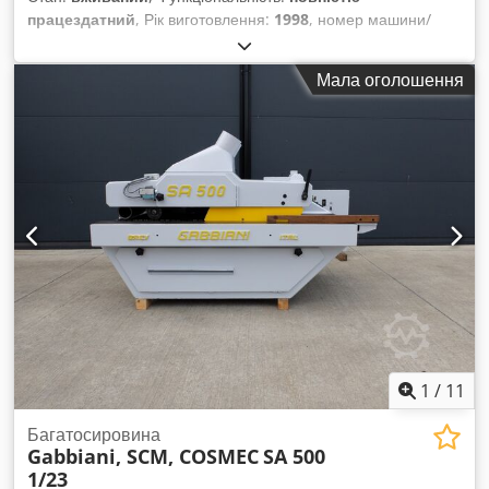
працездатний
, Рік виготовлення:
1998
, номер машини/
транспортного засобу:
9WM00651
, Вживаний колісний
навантажувач Caterpillar Модель: 914G Dsdpfev Dr Ngsx
Мала оголошення
Aayjck Серійний номер: 9WM00651 Рік випуску: 1998
1
/
11
Багатосировина
Gabbiani, SCM, COSMEC
SA 500
1/23