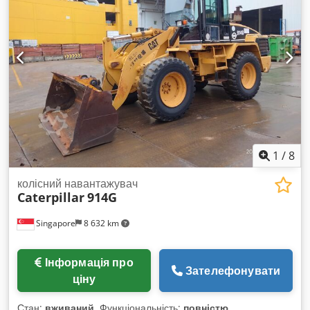
фіксовані ролики для переміщення по підприємству без
додаткових засобів Регульований час роботи через таймер-
реле Лічильник кількості тюків і відпрацьованого часу
Постійний індикатор заповнення та звуковий сигнал про
повне завантаження Електричний викид тюків Швидке
обв'язування та викид тюків (прибл. 15 секунд на тюк)
Висока продуктивність – до 12 тюків на годину при
максимальній вазі тюка до 30 кг. Dcodpfx Aev Rpmcsayok
Онлайн-відео-інспекція через WhatsApp, MS Zoom,
Telegram В наявності у Емскірхені/Нюрнберзі — Доступно
негайно — Можливий тест
1
/
8
колісний навантажувач
Caterpillar
914G
Singapore
8 632 km
Інформація про
Зателефонувати
ціну
Стан:
вживаний
, Функціональність:
повністю