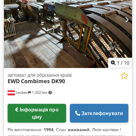
1
/
10
автомат для обрізання країв
EWD
Combimes DK90
Leoben
1 202 km
Інформація про
Зателефонувати
ціну
Рік виготовлення:
1994
, Стан:
вживаний
, Лінія кантівки /
автомат кантівки / двосторонній кантівник з вимірюванням