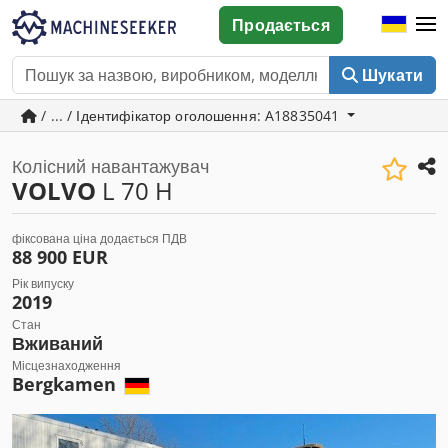
Продається
Шукати
/ ... / Ідентифікатор оголошення: A18835041
Колісний навантажувач
VOLVO
L 70 H
фіксована ціна додається ПДВ
88 900 EUR
Рік випуску
2019
Стан
Вживаний
Місцезнаходження
Bergkamen