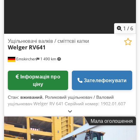
1
/
6
Ущільнювачі валків / сміттєві катки
Welger
RV641
Emskirchen
1 490 km
Інформація про
Зателефонувати
ціну
Стан:
вживаний
, Роликовий ущільнювач / Валовий
ущільнювач Welger RV 641 Серійний номер: 1902.01.607
Розміри: Д 1490 мм x Ш 900 мм x В 1750 мм, Вага: 540 кг
Діаметр тюка: до 400 мм Довжина тюка: 600 мм Вага тюка:
Мала оголошення
до 30 кг Щільність тюка: 250 x 400 кг/33 Продуктивність: до
300 кг/год Швидкість подачі: 0,36 м/с Матеріал для обв'язки:
стрейч-плівка 23 мкм Діаметр рулона: 250 мм Кермові та