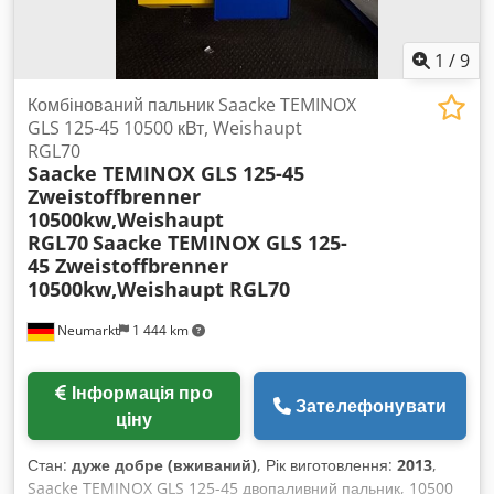
1
/
9
Комбінований пальник Saacke TEMINOX
GLS 125-45 10500 кВт, Weishaupt
RGL70
Saacke TEMINOX GLS 125-45
Zweistoffbrenner
10500kw,Weishaupt
RGL70
Saacke TEMINOX GLS 125-
45 Zweistoffbrenner
10500kw,Weishaupt RGL70
Neumarkt
1 444 km
Інформація про
Зателефонувати
ціну
Стан:
дуже добре (вживаний)
, Рік виготовлення:
2013
,
Saacke TEMINOX GLS 125-45 двопаливний пальник, 10500