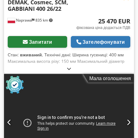
DEMAK, Cosmec, SCM,
GABBIANI
400 26/22
25 470 EUR
Naprawa
835 km
фіксована ціна додається ПДВ
Запитати
Зателефонувати
Стан:
вживаний
, Технічні дані: Ширина гусениці: 400 мм
Максимальна висота різу: 150 мм Максимальний діаметр
пилки: 450 мм Мінімальна довжина заготовки: 700 мм
Плавне регулювання подачі Автоматична система
Мала оголошення
змащування Djdpfx Ajh Tkbkoaysck Антивідбійний захист
Відвідний патрубок: 300 мм Аварійний вимикач Живлення:
380 В Потужність головного двигуна: 55 кВт Габаритні
розміри: Довжина: 2000 мм Ширина: 2120 мм Висота: 1860
мм