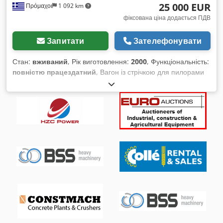
25 000 EUR
Πρόμαχοι
1 092 km
фіксована ціна додається ПДВ
Запитати
Зателефонувати
Стан:
вживаний
, Рік виготовлення:
2000
, Функціональність:
повністю працездатний
, Вагон із стрічкою для пилорами
1500 см, рампа для завантаження колод і транспортер для
плит довжиною 8 м із утримувачем. Двигун пилорами: 37
кВт. Dcodoxvpd Ijpfx Aaysk