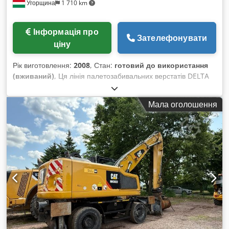
Угорщина
1 710 km
Інформація про
Зателефонувати
ціну
Рік виготовлення:
2008
, Стан:
готовий до використання
(вживаний)
, Ця лінія палетозабивальних верстатів DELTA
була виготовлена в 2008 році. Вона має комплексну
установку, що включає базовий цвяхозабивний верстат,
Мала оголошення
цвяхозабивний верстат з пневматичною подачею і
контролем цвяхів, пристрої для маркування, повороту на 90
і 180 градусів, кутову пилу і пристрій для штабелювання,
доповнений конвеєрною стрічкою. Розгляньте можливість
придбати цю лінію палетозабивних верстатів DELTA.
Зв'яжіться з нами для отримання додаткової інформації.
Переваги машини Технічні переваги машини
Dcsdpfoyaiyrex Aayjk • Цвяхозабивач основи / палетний
цвяхозабивач: з пневматичною подачею поперечних
дощок, з шаблоном для утримання палубних дощок, з
системою контролю подачі цвяхів / завантажувальний
пристрій для маркування піддонів / пристрій для повороту