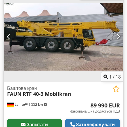
1
/
18
Баштова кран
FAUN
RTF 40-3 Mobilkran
89 990 EUR
Lehrte
1 552 km
фіксована ціна додається ПДВ
Запитати
Зателефонувати