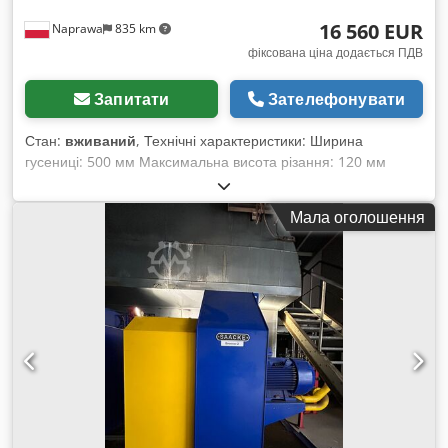
16 560 EUR
Naprawa
835 km
фіксована ціна додається ПДВ
Запитати
Зателефонувати
Стан:
вживаний
, Технічні характеристики: Ширина
гусениці: 500 мм Максимальна висота різання: 120 мм
Плавне регулювання подачі Dcsdpfjl Eyfqsx Aayjk
Автоматична система змащення Захист від віддачі Упор
Мала оголошення
(Culaga) Аварійний вимикач Потужність головного двигуна:
45 кВт Живлення: 380 В Габаритні розміри: Довжина: 2500
мм Ширина: 2200 мм Висота: 2360 мм