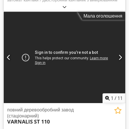
та автоматичним регулюванням пильних дисків EWD
Esterer Тип: DK90 TL 1000 Рік випуску: 1994 Максимальна
Мала оголошення
ширина проходу: 1000 мм Максимальна висота різу: 120
мм Всього 3-пильний 2 пили змінні Система вимірювання
Combimes З S-транспортером З торцювальною пилкою З
подаючим пристроєм Esterer ARS TR З дволамельним
сепаратором трісок Можливий капітальний ремонт за
бажанням клієнта. Dsdpjyam Iajfx Aayeck Лінія вже
демонтована та готова до негайного відвантаження.
Місцезнаходження: Австрія, поблизу Леобен
1
/
11
повний деревообробний завод
(стаціонарний)
VARNALIS
ST 110