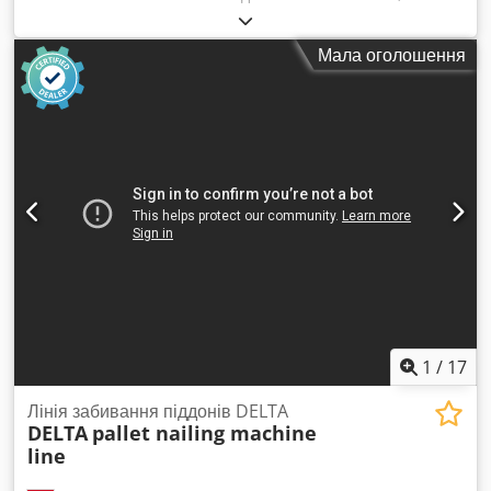
кВт, мазут + газ. Рік випуску: 2013. Djdpfxovrkcno Aayock
Мала оголошення
1
/
17
Лінія забивання піддонів DELTA
DELTA
pallet nailing machine
line