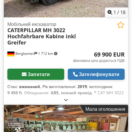
піддонів на 90 градусів / пристрій для розпилювання кутів
піддонів / пристрій для повороту піддонів з поворотним
1
/
18
пристроєм на 180 градусів / пристрій для штабелювання
піддонів / стрічковий конвеєр для піддонів.
Мобільний екскаватор
CATERPILLAR
MH 3022
Hochfahrbare Kabine inkl
Greifer
69 900 EUR
Bergkamen
1 712 km
фіксована ціна додається ПДВ
Запитати
Зателефонувати
Стан:
вживаний
, Рік виготовлення:
2019
, мотогодини:
9 450 h
, Обладнання:
ABS, повний привід
, * CAT MH 3022
* Рік випуску: 2019 * Напрацювання: 9 510 годин * 4 опорні
стійки * Підйомна кабіна * Кондиціонер * Поліграйфер *
Мала оголошення
Машина працює дуже добре Dcedpfx Aaswz Ui Asyek