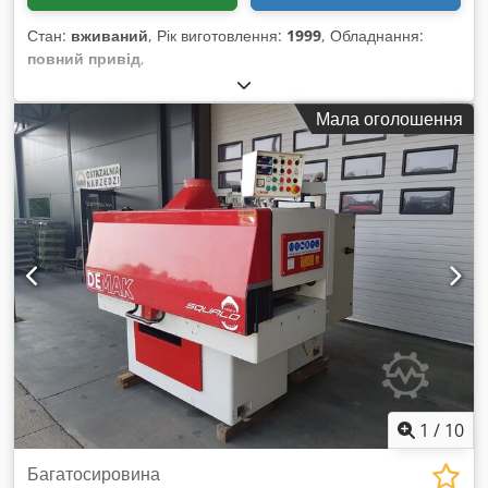
Стан:
вживаний
, Рік виготовлення:
1999
, Обладнання:
повний привід
,
Мала оголошення
1
/
10
Багатосировина