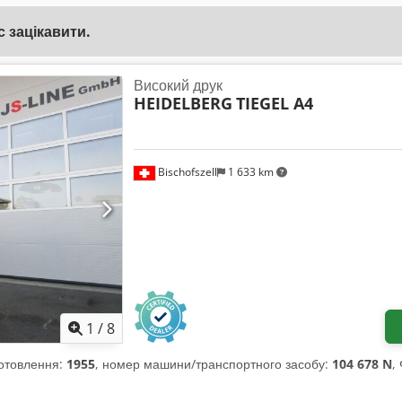
 зацікавити.
Високий друк
HEIDELBERG
TIEGEL A4
Bischofszell
1 633 km
1
/
8
иготовлення:
1955
, номер машини/транспортного засобу:
104 678 N
,