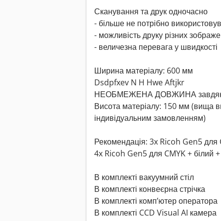
Сканування та друк одночасно
- більше не потрібно використову
- можливість друку різних зображ
- величезна перевага у швидкості
Ширина матеріалу: 600 мм
Dsdpfxev N H Hwe Aftjkr
НЕОБМЕЖЕНА ДОВЖИНА завдяки к
Висота матеріалу: 150 мм (вища в
індивідуальним замовленням)
Рекомендація: 3x Ricoh Gen5 для 
4x Ricoh Gen5 для CMYK + білий +
В комплекті вакуумний стіл
В комплекті конвеєрна стрічка
В комплекті комп’ютер оператора
В комплекті CCD Visual AI камера