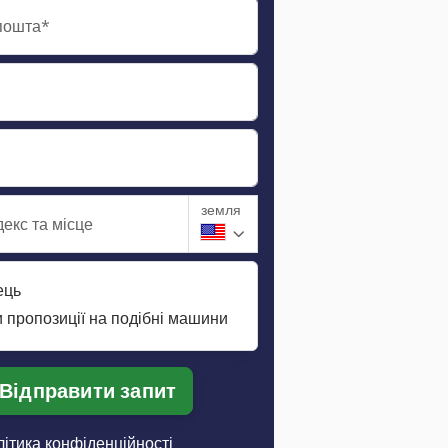
пошта*
земля
екс та місце
ець
 пропозиції на подібні машини
Відправити запит
ітика конфіденційності