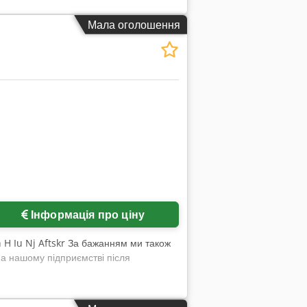
Мала оголошення
Запросити більше зображень
Інформація про ціну
h H Iu Nj Aftskr За бажанням ми також
а нашому підприємстві після