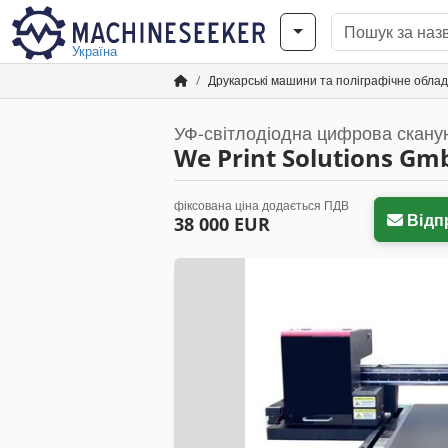
Україна
Друкарські машини та поліграфічне обла
УФ-світлодіодна цифрова сканую
We Print Solutions Gm
фіксована ціна додається ПДВ
Відп
38 000 EUR