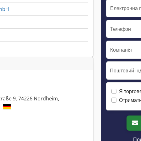
Електронна 
GmbH
Телефон
Компанія
Поштовий інд
Я торгов
raße 9, 74226 Nordheim,
Отримати
d
Пол