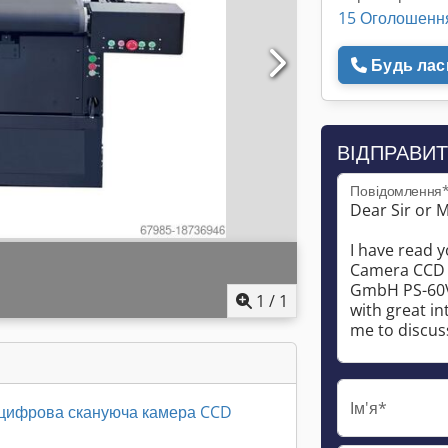
15 Оголошенн
Будь ласк
ВІДПРАВИТ
Повідомлення
1
/
1
Ім'я*
 цифрова скануюча камера CCD