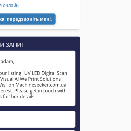
я онлайн
а, передзвоніть мені.
Запросити більше зображень
И ЗАПИТ
*