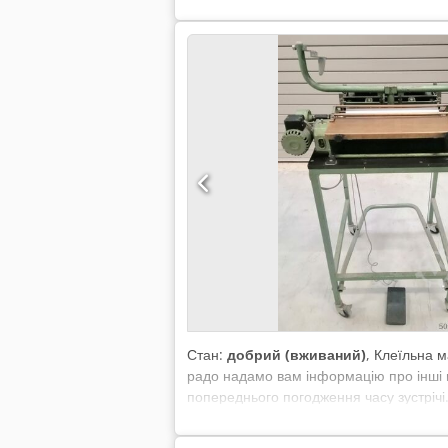
Стан:
добрий (вживаний)
, Клеїльна м
радо надамо вам інформацію про інші 
попереднього погодження часу зустрічі