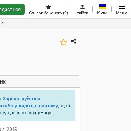
одається
Мова
Список бажаного
(0)
Увійти
Меню
46
ик
:
Зареєструйтеся
о або увійдіть в систему,
щоб
туп до всієї інформації.
 з: 2019