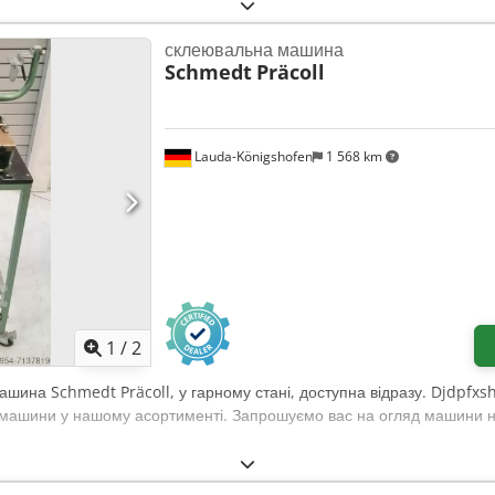
склеювальна машина
Schmedt
Präcoll
Lauda-Königshofen
1 568 km
1
/
2
ашина Schmedt Präcoll, у гарному стані, доступна відразу. Djdpfxs
машини у нашому асортименті. Запрошуємо вас на огляд машини н
.