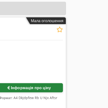
Мала оголошення
Інформація про ціну
 Формат: A4 Dkjdpfew Rb U Njx Aftsr