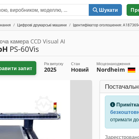
Шукати
Пр
днання
Цифрові друкарські машини
Ідентифікатор оголошення: A187369
ча камера CCD Visual AI
bH
PS-60Vis
Рік випуску
Стан
Місцезнаходження
равити запит
2025
Новий
Nordheim
Постачальн
Примітка
безкоштовн
отримати дос
Зареєстровано