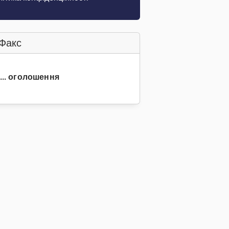
Факс
6... оголошення