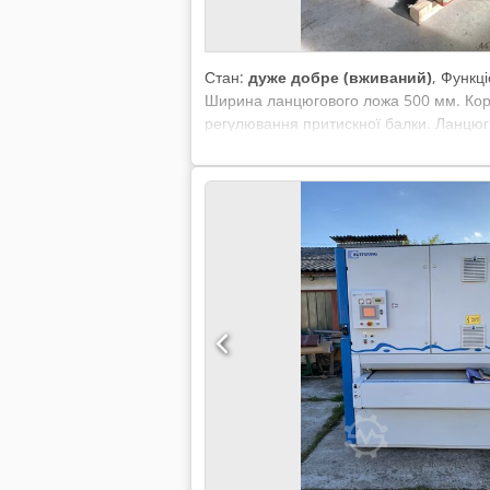
Стан:
дуже добре (вживаний)
, Функц
Ширина ланцюгового ложа 500 мм. Корис
регулювання притискної балки. Ланцюг 
75 кВт з пневматичною станцією натягу
деякі нові запчастини. Csdpsxtwvtsfx A