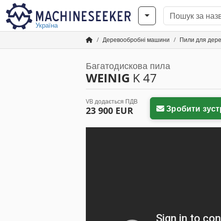
Україна
Деревообробні машини
Пили для дер
Багатодискова пила
WEINIG
K 47
VB додається ПДВ
Зробити зуст
23 900 EUR