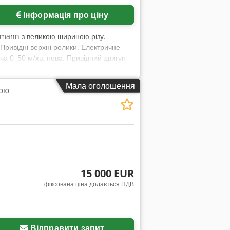
Інформація про ціну
imann з великою шириною різу.
Привідні верхні ролики. Електричне
ча 0–50 м/хв, нова. Привідний двигун
ий шафа керування тощо. Встановлено
Мала оголошення
кою
15 000 EUR
фіксована ціна додається ПДВ
Відправити запит