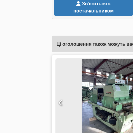
Звʼяжіться з
постачальником
Ці оголошення також можуть вас