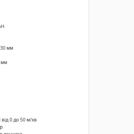
bH
430 мм
 мм
від 0 до 50 м/хв
ор