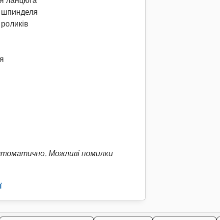
я ланцюга
 шпинделя
роликів
я
втоматично. Можливі помилки
ї