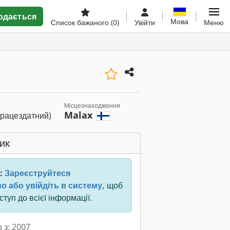
одається
Мова
Список бажаного
(0)
Увійти
Меню
Місцезнаходження
Malax
працездатний)
ик
:
Зареєструйтеся
о або увійдіть в систему,
щоб
туп до всієї інформації.
 з: 2007