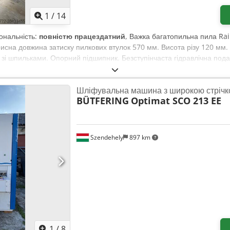
1
/
14
іональність:
повністю працездатний
, Важка багатопильна пила Ra
на довжина затиску пилкових втулок 570 мм. Висота різу 120 мм. 
зі шпильками. Опорний підшипник. Безступінчаста гідравлічна пода
вання. У комплекті 2 пилкові втулки. Захисні пристрої. Електричн
m Usrf
Шліфувальна машина з широкою стріч
BÜTFERING
Optimat SCO 213 EE
Szendehely
897 km
1
/
8