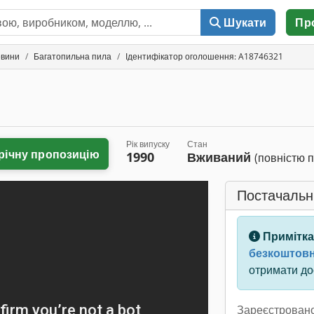
Шукати
Пр
евини
Багатопильна пила
Ідентифікатор оголошення: A18746321
Рік випуску
Стан
річну пропозицію
1990
Вживаний
(повністю 
Постачальн
Примітка
безкоштовн
отримати дос
Зареєстровано