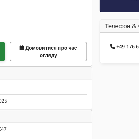
Телефон & 
+49 176 
Домовитися про час
огляду
025
K47