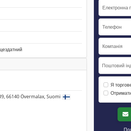
Електронна 
Телефон
Компанія
ацездатний
Поштовий інд
Я торгов
Отримати
39, 66140 Övermalax, Suomi
Пол