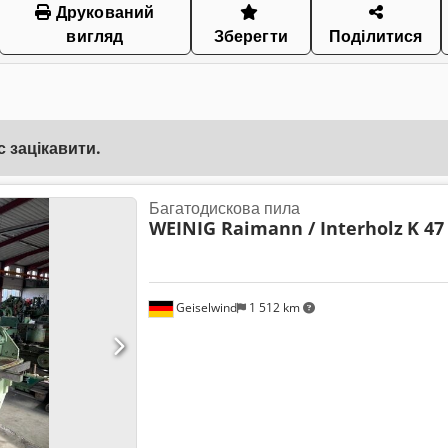
Друкований
вигляд
Зберегти
Поділитися
 зацікавити.
Багатодискова пила
WEINIG Raimann / Interholz
K 47
Geiselwind
1 512 km