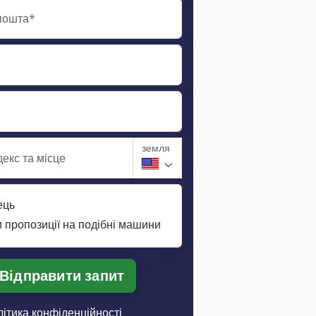
пошта*
земля
екс та місце
ець
 пропозиції на подібні машини
Відправити запит
ітика конфіденційності