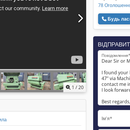
78 Оголошенн
Будь ласк
ВІДПРАВИТ
Повідомлення
1
/
20
Ім'я*
ила