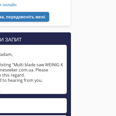
я онлайн
а, передзвоніть мені.
И ЗАПИТ
*