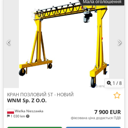
Мала оголошення
Codowr Artspfx Abwjrf ✅ Кріпиться до бетонного
фундаменту за допомогою анкерів. ✅ Проста конструкція,
зручна експлуатація, займає мало місця та має широкий
робочий діапазон. ✅ Ідеальний підйомний пристрій для
підприємств для підвищення продуктивності та покращення
умов праці. ✅ У багатьох випадках може замінити мостові
та портальні крани — при низьких інвестиціях і високій
ефективності.
1
/
8
КРАН ПОЗЛОВИЙ 5Т - НОВИЙ
WNM Sp. Z O.O.
7 900 EUR
Wielka Nieszawka
1 030 km
фіксована ціна додається ПДВ