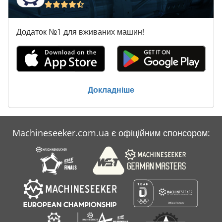
Брамний кран CORMAK 2T – це гарантія надійності та
безпеки при роботі з великими вантажами. Це інвестиція,
яка забезпечить ефективність і точність там, де інші рішення
Додаток №1 для вживаних машин!
не справляються. Можливість дооснащення дозволяє легко
адаптувати пристрій до конкретних виробничих або
монтажних потреб. Увага: кран продається без підйомника
– фотографії для ілюстрації. Технічні параметри:
Вантажопідйомність: 2000 кг Подвійна балка типу T: 100 x
Докладніше
180 мм Висота: 2400 мм – 3600 мм Загальна ширина: 2360
мм Вага: 168 кг
Machineseeker.com.ua є офіційним спонсором: