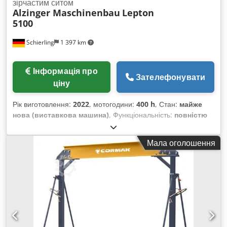
зірчастим ситом
Alzinger Maschinenbau
Lepton
5100
Schierling
1 397 km
Інформація про
Зателефонувати
ціну
Рік виготовлення:
2022
, мотогодини:
400 h
, Стан:
майже
нова (виставкова машина)
, Функціональність:
повністю
працездатний
, !!!Демонстраційна машина з малим
напрацюванням!!! Модель: Lepton 5100 Рік випуску: 2022
Мала оголошення
Напрацювання: близько 400 мотогодин Місцезнаходження:
D 84069 Schierling Доступність: найближчим часом
Оснащення: Codpfx Aert Uvzebwsrf - Базова машина
Lepton 5100 з грохотними декерами 1 і 2 Шаг грохота 1: 36
мм Шаг грохота 2: 24 мм - Попередній грохот з довгим
бункером і змінним дозуючим валом - Вимірювання об’єму
через завантаження - Підготовка під пневмосепаратор -
Компресор - LED-пакет - Дистанційне керування всіма