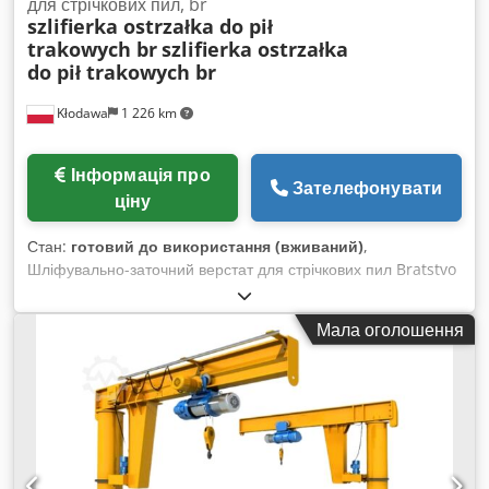
для стрічкових пил, br
szlifierka ostrzałka do pił
trakowych br
szlifierka ostrzałka
do pił trakowych br
Kłodawa
1 226 km
Інформація про
Зателефонувати
ціну
Стан:
готовий до використання (вживаний)
,
Шліфувально-заточний верстат для стрічкових пил Bratstvo
Lignum. Машина повністю укомплектована і технічно
справна. Може бути доукомплектована роликами для
Мала оголошення
утримання стрічкової пили. Crjdpfjxx Uxijx Abwjf