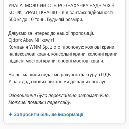
УВАГА: МОЖЛИВІСТЬ РОЗРАХУНКУ БУДЬ-ЯКОЇ
КОНФІГУРАЦІЇ КРАНІВ – від вантажопідйомності
500 кг до 10 тонн. Будь-які розміри.
Дякуємо за інтерес до нашої пропозиції.
Cjdpfx Absv Ni Ikswjrf
Компанія WNM Sp. z o.o. пропонує: козлові крани,
напівкозлові крани, консольні крани, колонні крани,
підвісні мостові крани, опорні мостові крани.
На всі машини видаємо рахунок-фактуру з ПДВ.
У разі додаткових питань ми до ваших послуг.
Оголошення було перекладено автоматично.
Можливі помилки перекладу.
Запросити більше інформації