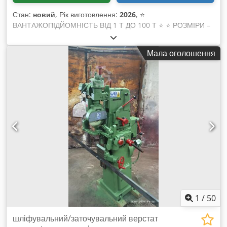
Стан:
новий
, Рік виготовлення:
2026
, ⭐️
ВАНТАЖОПІДЙОМНІСТЬ ВІД 1 Т ДО 100 Т ⭐️ ⭐️ РОЗМІРИ –
БУДЬ-ЯКІ РОЗМІРИ, ПОГОДЖЕНІ З КЛІЄНТОМ ⭐️ Cjdpfjwr A
Aljx Abworf ✅ Мостовий кран, часто званий портальним
Мала оголошення
краном (bridge crane) або EOT-краном (Electric Overhead
Traveling crane), — це тип крана, що використовується в
промислових середовищах. Мостовий кран складається з
паралельних кранових шляхів, над якими переміщується
міст крана. По мосту рухається таль, яка відповідає за
підйом вантажу. ✅ Існує безліч типів мостових кранів, які на
початку поділяються на однобалочні та двобалочні. Існують
також стандартні крани, крани європейського типу, магнітні,
грейферні, вибухозахищені та інші. ✅ Залежно від умов
експлуатації та конкретного застосування, ми підбираємо
найбільш відповідний кран згідно з потребами клієнта.
1
/
50
шліфувальний/заточувальний верстат