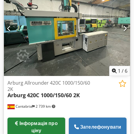
1
/
6
Arburg Allrounder 420C 1000/150/60
2K
Arburg
420C 1000/150/60 2K
Cantabria
2 739 km
Інформація про
Зателефонувати
ціну