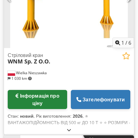
1
/
6
Стріловий кран
WNM Sp. Z O.O.
Wielka Nieszawka
1 030 km
Інформація про
Зателефонувати
ціну
Стан:
новий
, Рік виготовлення:
2026
, ⭐️
ВАНТАЖОПІДЙОМНІСТЬ ВІД 500 кг ДО 10 Т ⭐️ ⭐️ РОЗМІРИ -
можливо виготовлення в будь-яких розмірах ⭐️ ✅
Використовується з ланцюговою або канатною талью.