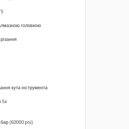
TS
 алмазною головкою
різання
в
ння кута інструмента
я 5x
бар (60000 psi)