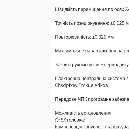
Швидкість переміщення по осях X/
Точність позиціонування: ±0,025 
Повторюваність: ±0,025 мм
Максимальне навантаження на стіл
Закриті рухомі вузли + серводвиг
Електронна центральна система 
Chsdpfxev Tmxue Adkoa
Передове ЧПК програмне забезп
Можливість встановлення:
💥 5X головка:
Компенсація конусності та фазува