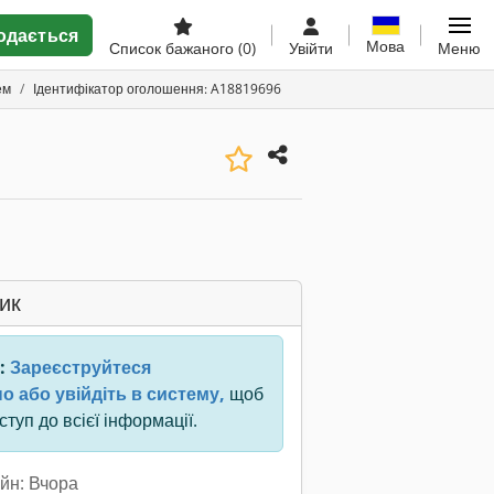
одається
Мова
Список бажаного
(0)
Увійти
Меню
ем
Ідентифікатор оголошення: A18819696
ик
:
Зареєструйтеся
о або увійдіть в систему,
щоб
туп до всієї інформації.
йн: Вчора