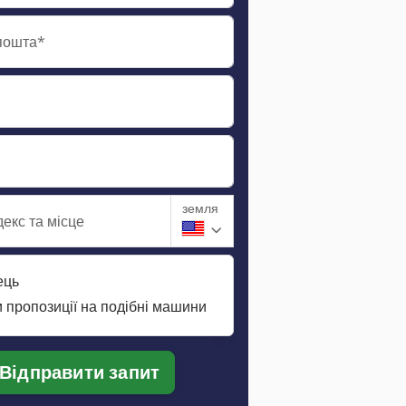
пошта*
земля
екс та місце
ець
 пропозиції на подібні машини
Відправити запит