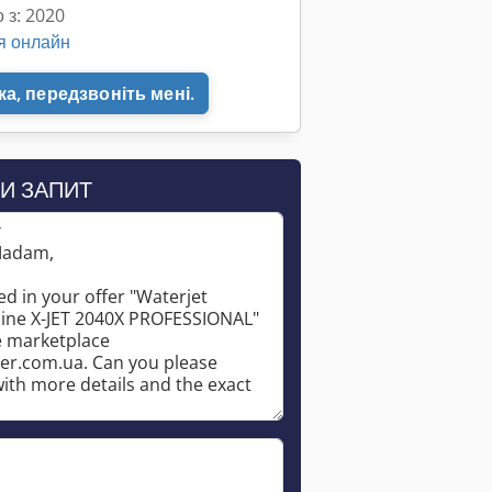
 з: 2020
я онлайн
а, передзвоніть мені.
И ЗАПИТ
*