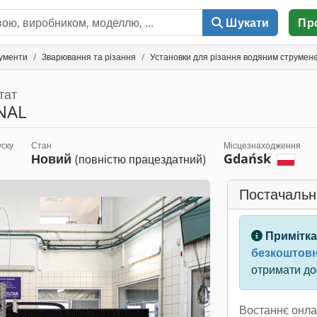
Шукати
Пр
рументи
Зварювання та різання
Установки для різання водяним струмен
тат
NAL
уску
Стан
Місцезнаходження
Новий
Gdańsk
(повністю працездатний)
Постачальн
Примітка
безкоштовн
отримати дос
Востаннє онла