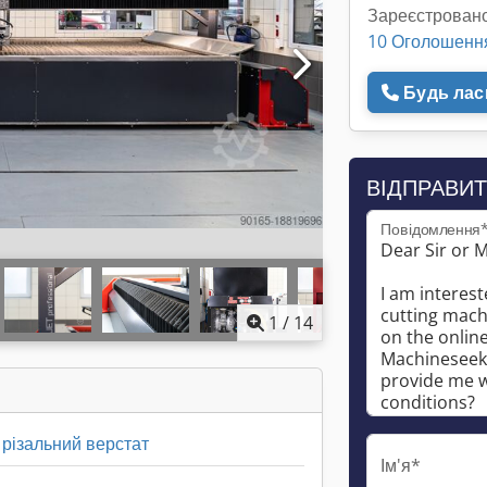
Зареєстровано
10 Оголошенн
Будь ласк
ВІДПРАВИТ
Повідомлення
1
/
14
різальний верстат
Ім'я*