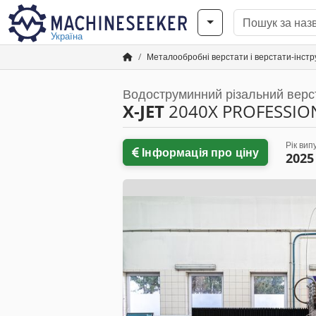
Україна
Металообробні верстати і верстати-інст
Водоструминний різальний верс
X-JET
2040X PROFESSIO
Рік вип
Інформація про ціну
2025