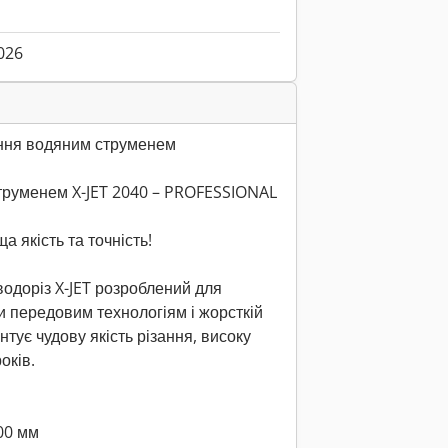
026
ання водяним струменем
струменем X-JET 2040 – PROFESSIONAL
 якість та точність!
одоріз X-JET розроблений для
и передовим технологіям і жорсткій
нтує чудову якість різання, високу
оків.
000 мм