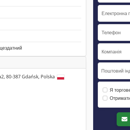
Електронна 
Телефон
ацездатний
Компанія
Поштовий інд
a2, 80-387 Gdańsk, Polska
Я торгов
Отримати