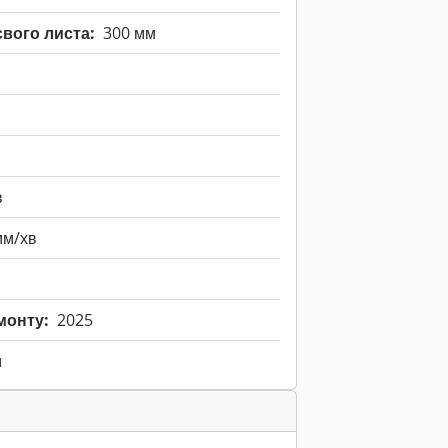
вого листа:
300 мм
в
мм/хв
монту:
2025
м