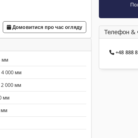
Пол
Домовитися про час огляду
Телефон & 
+48 888 
5 мм
4 000 мм
2 000 мм
0 мм
 мм
й