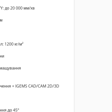
Y: до 20 000 мм/хв
мм
: 1200 кг/м²
уни
змащування
ечення + IGEMS CAD/CAM 2D/3D
ння до 45°