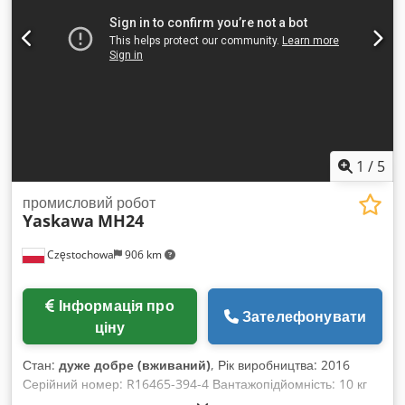
1
/
5
промисловий робот
Yaskawa
MH24
Częstochowa
906 km
Інформація про
Зателефонувати
ціну
Стан:
дуже добре (вживаний)
, Рік виробництва: 2016
Серійний номер: R16465-394-4 Вантажопідйомність: 10 кг
Маса робота: 280 кг Максимальний пневматичний тиск: 490