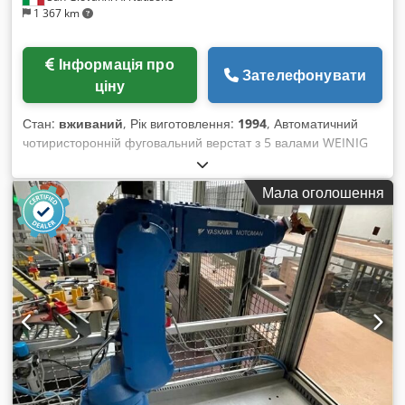
1 367 km
Інформація про
Зателефонувати
ціну
Стан:
вживаний
, Рік виготовлення:
1994
, Автоматичний
чотиристоронній фуговальний верстат з 5 валами WEINIG
мод. PROFIMAT 23 – б/в Склад верстата: - 1)
Горизонтальний нижній вал - 2) Вертикальний правий вал -
Мала оголошення
3) Вертикальний лівий вал - 4) Горизонтальний верхній вал -
5) Горизонтальний нижній вал Робоча ширина: 230 мм Рік
випуску: 1994 Живлення: 380 В / 50 Гц Djdpfx Abjrm
Rxwsnekr