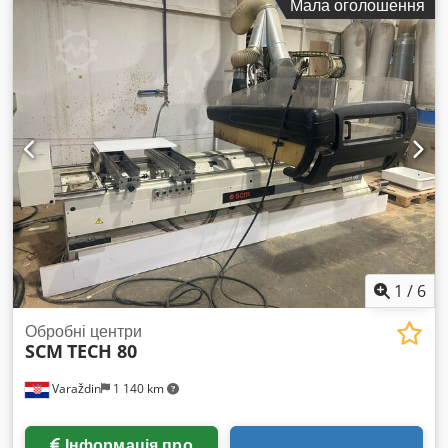
Мала оголошення
Радіус дії: 3159 мм Управління: DX200 (2017) Операторська
панель: JZRCR-YPP21 Колір: синій Комплектація: контролер,
операторська панель, кабелі.
1
/
6
Обробні центри
SCM
TECH 80
Varaždin
1 140 km
Інформація про