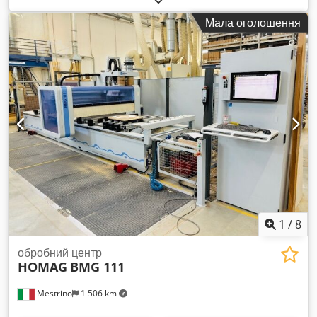
кПа Живлення: AC 400V, 3-фазне, 50/60 Гц Управління:
Мала оголошення
DX200 Dedpfx Aow E H Irsbnekr
1
/
8
обробний центр
HOMAG
BMG 111
Mestrino
1 506 km