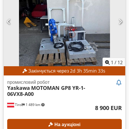
1
/
12
Закінчується через
2
d
3
h
35
min
31
s
промисловий робот
Yaskawa
MOTOMAN GP8 YR-1-
06VX8-A00
Tirol
1 489 km
8 900 EUR
На аукціоні