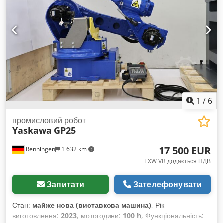
система світлових бар’єрів SICK, централізована система
керування SIEMENS SIMATIC HMI, сенсорна панель,
система контролю зварювання SKS Q80. Dkodpfx
Abjzqzdpsner
1
/
6
промисловий робот
Yaskawa
GP25
17 500 EUR
Renningen
1 632 km
EXW VB додається ПДВ
Запитати
Зателефонувати
Стан:
майже нова (виставкова машина)
, Рік
виготовлення:
2023
, мотогодини:
100 h
, Функціональність: