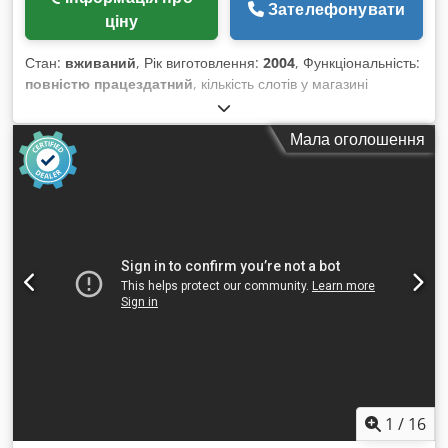
Зателефонувати
ціну
Стан:
вживаний
, Рік виготовлення:
2004
, Функціональність:
повністю працездатний
, кількість слотів у магазині
інструментів:
7
, потужність двигуна шпинделя:
6 600 Вт
, 3-
осьова машина Вакуумний насос 100 м³ Електрошпиндель
Мала оголошення
з потужністю двигуна 6,6 кВт Фрезерний агрегат + пиловий
вузол Dkedpfx Abowhvwnsnsr Свердлильний блок 10+4 (10
вертикальних + 4 горизонтальних) Патрон фрезера ISO 30
Ручна система змащування Монітор 15" Програмне
забезпечення XILOG PLUS Операційна система Windows XP
Машина досі працює у продавця, відео роботи доступне на
запит
1
/
16