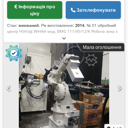
Інформація про
Зателефонувати
ціну
Стан:
вживаний
, Рік виготовлення:
2014
, № 01 обробний
центр Homag Weeke мод. BMG 111/45/12/K Робоча зона з
електрошпинделем: 4500 x 1550 мм Робоча зона з усіма
групами: 4500 x 1250 мм Свердлильна головка з 12
Мала оголошення
вертикальними шпинделями, 4 + 2 горизонтальні, пильний
блок 0/90° Електрошпиндель 9 кВт (12 к.с.), HSK, оберти від
1 250 до 24 000 об/хв 4-а вісь для повороту агрегатів 8-
позиційний круговий магазин інструментів 8-позиційний
боковий магазин інструментів Бічний pick-up для зміни
інструменту Спеціальний агрегат FLEX 5 HIGH
PERFORMANCE для свердління, фрезерування, розкрою
Автоматичне регулювання нахилу 0 – 100° Пристрій
видалення стружки з правої сторони 8 робочих столів
Schmalz з 16 вакуумними присосками Лазер для
позиціонування присосок 2 вакуумні насоси Управління
POWERTOUCH Імпорт DXF у Woodwop Dkodpfx
Absyarwtonor Дистанційна підтримка через Teleservicenet
Відповідає стандартам CE Рік випуску: 2014