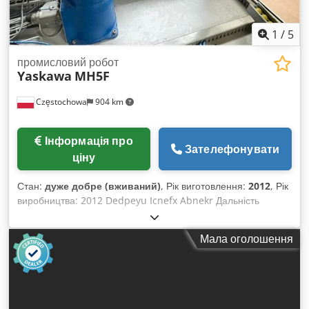
1
/
5
промисловий робот
Yaskawa
MH5F
Częstochowa
904 km
Інформація про
Зателефонувати
ціну
Стан:
дуже добре (вживаний)
, Рік виготовлення:
2012
, Рік
виробництва: 2012 Dedpeyu Icnefx Abnekr Дальність
досяжності: 706 мм Вантажопідйомність: 5 кг
Мала оголошення