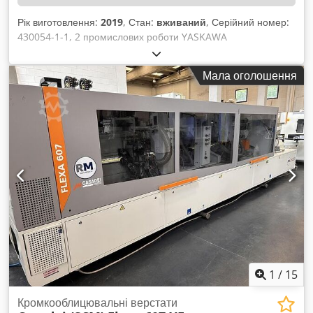
всьому світу.
Рік виготовлення:
2019
, Стан:
вживаний
, Серійний номер:
430054-1-1, 2 промислових роботи YASKAWA
MA1440/MH12, кожен з блоком управління DX200, серійні
номери: 193423 / 193421, кожен з механізмом подачі дроту,
Мала оголошення
змінною палетою, поворотним столом, захисним кожухом,
пультом дистанційного керування, кожухом з верхнім
люком, системою світлових барьеів, у комплекті: 1
металева полиця, приблизно 100x100x150 см, 1 робочий
стіл, приблизно 100x100x100 см. Dedpszqzdcjfx Abnskr
1
/
15
Кромкооблицювальні верстати