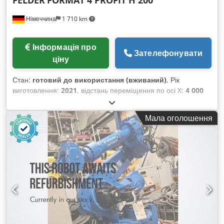
Німеччина
1 710 km
Інформація про
Зателефонувати
ціну
Стан:
готовий до використання (вживаний)
, Рік
виготовлення:
2021
, відстань переміщення по осі X:
4 000
мм
, відстань переміщення по осі Y:
1 670 мм
, відстань
переміщення осі Z:
500 мм
, кількість осей:
4
, Цей 4-
Мала оголошення
координатний обробний центр з ЧПК був виготовлений у
2020 році. Він оснащений фрезерним шпинделем
потужністю 12 кВт з діапазоном швидкості 1000-24000 об/хв
і можливістю повороту осі С на 0-360°. Верстат оснащений
12-позиційним лінійним пристроєм зміни інструменту та
комплексною свердлильною головкою з 16 шпинделями.
Він також може похвалитися надійною системою безпеки зі
світловим бар'єром. Розгляньте можливість придбати цей
обробний центр з ЧПК Felder Format 4 Profit H 200.
Зв'яжіться з нами для отримання додаткової інформації про