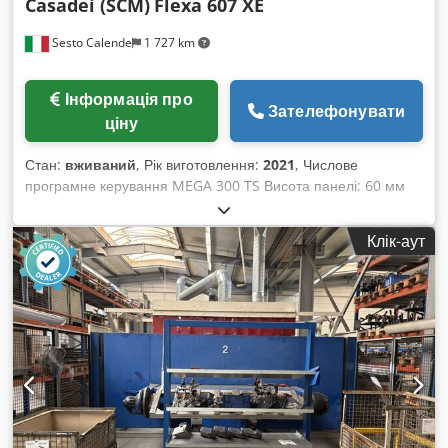
Casadei (SCM)
Flexa 607 XE
Sesto Calende
1 727 km
Інформація про
Зателефонувати
ціну
Стан:
вживаний
, Рік виготовлення:
2021
, Числове
програмне керування MEGA 300 TS Висота панелі: 60 мм
PVC/ABS: до 3 мм Швидкість подачі: до 22 м/хв Електронно
регульована робоча висота за допомогою ЧПК
Клік-аут
Моторизована гумова стрічка з посиленим притиском
Система подачі для малих панелей Спрямовуюча опора
панелі з електронним регулюванням за допомогою ЧПК
Боковий роликовий конвеєр з вільнокатаними роликами для
підтримки панелі Антипригарна група Вирівнюючий вузол з
двома електронно регульованими двигунами від ЧПК
Пластина-утримувач для делікатних крайок Магазин для
крайки на 2 позиції Наклеювальний вузол для EVA-клею з
баком для клею та попереднім розплавлювачем Група
притиску крайки на прямолінійних профілях з електронно