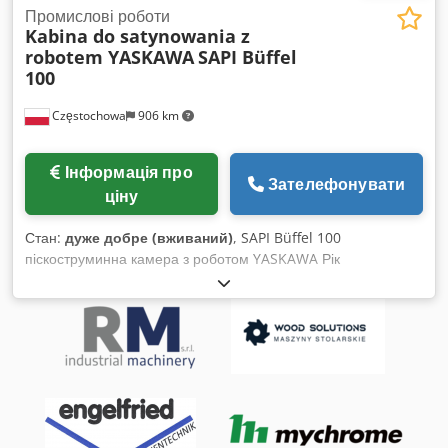
Промислові роботи
Kabina do satynowania z
robotem YASKAWA
SAPI Büffel
100
Częstochowa
906 km
Інформація про
Зателефонувати
ціну
Стан:
дуже добре (вживаний)
, SAPI Büffel 100
піскоструминна камера з роботом YASKAWA Рік
виробництва: 2020 Серійний номер: 20648 з промисловим
роботом YASKAWA YR-1-06VX-A00, серійний номер:
K18777-473-1 Управління: YASKAWA Eras-1000-06VX8-E10
Осередок використовувався для сатинування пластикових
елементів. Dkodpfsvyh Dlsx Abnor