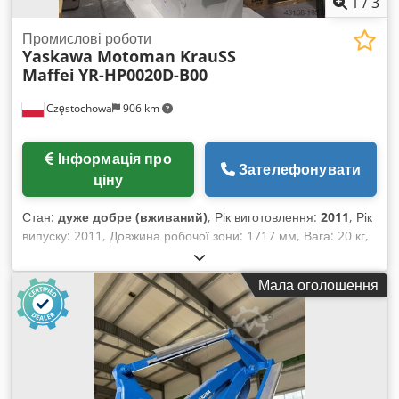
1
/
3
Промислові роботи
Yaskawa Motoman KrauSS
Maffei
YR-HP0020D-B00
Częstochowa
906 km
Інформація про
Зателефонувати
ціну
Стан:
дуже добре (вживаний)
, Рік виготовлення:
2011
, Рік
випуску: 2011, Довжина робочої зони: 1717 мм, Вага: 20 кг,
Djdpetxymmsfx Abnokr Система керування: DX100
Мала оголошення