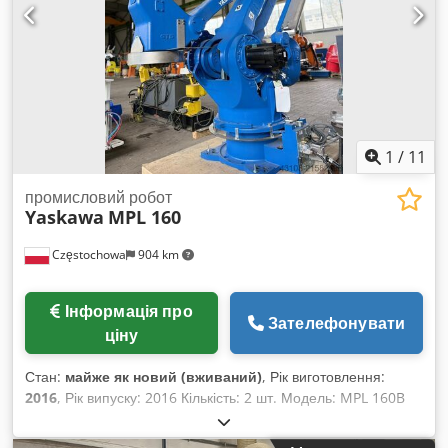
1
/
11
промисловий робот
Yaskawa
MPL 160
Częstochowa
904 km
Інформація про
Зателефонувати
ціну
Стан:
майже як новий (вживаний)
, Рік виготовлення:
2016
, Рік випуску: 2016 Кількість: 2 шт. Модель: MPL 160B
Тип: YR-MPL 0160D Виробник: Yaskawa Motoman Кількість
осей: 4 Dkjdpfxeywyv To Abnsr Вантажопідйомність: 160 кг