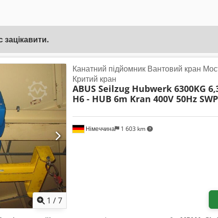
 зацікавити.
Канатний підйомник Вантовий кран Мос
Критий кран
ABUS Seilzug Hubwerk 6300KG 6,
H6 - HUB 6m Kran 400V 50Hz SWP
Німеччина
1 603 km
1
/
7