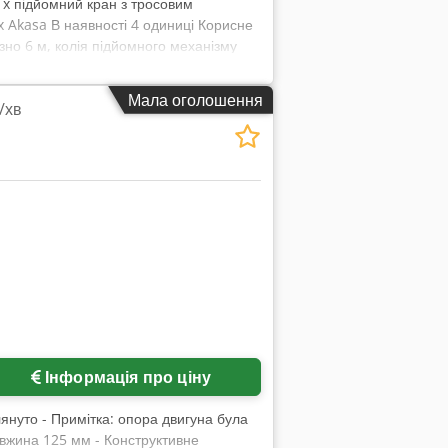
 1x підйомний кран з тросовим
 Akasa В наявності 4 одиниці Корисне
изно 6 м, колія підйомного механізму
чення до електромережі Загальна вага
льсхайм Див. фото
Мала оголошення
/хв
Інформація про ціну
лянуто - Примітка: опора двигуна була
довжина 125 мм - Конструктивне