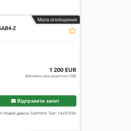
Мала оголошення
5AB4-Z
1 200 EUR
фіксована ціна додається ПДВ
Відправити запит
кВт Новий двигун Siemens Тип: 1av3104a