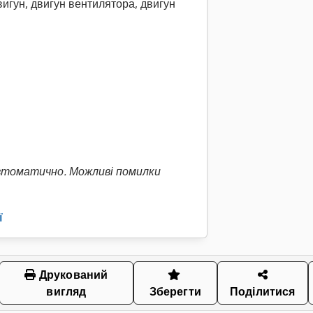
вигун, двигун вентилятора, двигун
втоматично. Можливі помилки
ї
Друкований
вигляд
Зберегти
Поділитися