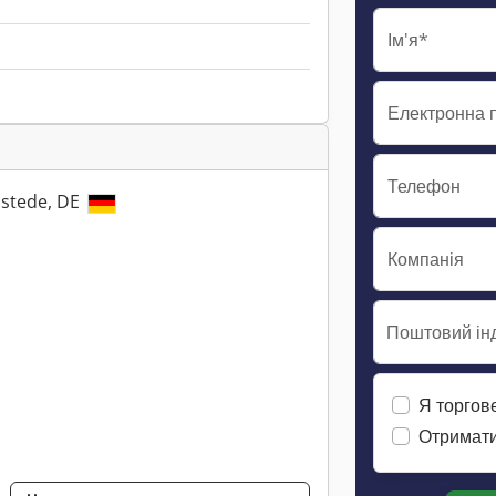
Ім'я*
Електронна 
Телефон
lstede, DE
Компанія
Поштовий інд
Я торгов
Отримати