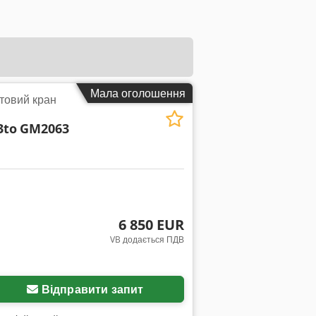
Мала оголошення
товий кран
3to
GM2063
6 850 EUR
VB додається ПДВ
Відправити запит