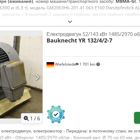
бре (вживаний)
, номер машини/транспортного засобу:
MBMA-GI
,
6300 кг (6,3 т), модель GM2063H6-201.41.063 E160 Dwsdpfevbck Ajx
а здатність – 4-канатний 2 швидкості підйому, висота підйому прибл
 см) У комплекті – підвісний пульт керування та роз'єм для підклю
 50Гц Дуже гарний стан, див. фото Місцезнаходження: 75053 Гонде
Електродвигун 52/143 кВт 1485/2970 об
Bauknecht
YR 132/4/2-7
Wiefelstede
1 701 km
1
/
6
 електродвигун, електромотор - Передача: в поточному стані, як ог
43 кВт - Обороти: 1485/2970 об/хв - Конічний вал: Ø 70 на 60 мм, 