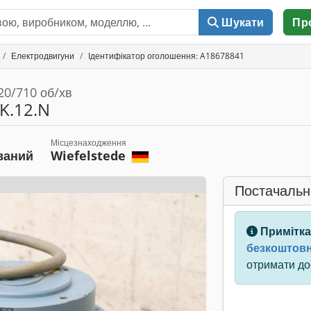
Шукати
Пр
Електродвигуни
Ідентифікатор оголошення: A18678841
20/710 об/хв
K.12.N
Місцезнаходження
ваний
Wiefelstede
Постачальн
Примітка
безкоштовн
отримати дос