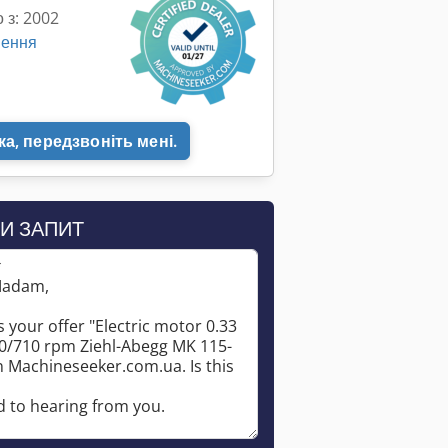
 з: 2002
шення
а, передзвоніть мені.
И ЗАПИТ
*