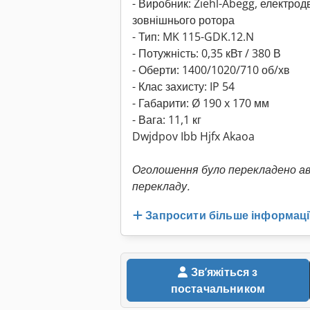
- Виробник: Ziehl-Abegg, електрод
зовнішнього ротора
- Тип: MK 115-GDK.12.N
- Потужність: 0,35 кВт / 380 В
- Оберти: 1400/1020/710 об/хв
- Клас захисту: IP 54
- Габарити: Ø 190 x 170 мм
- Вага: 11,1 кг
Dwjdpov Ibb Hjfx Akaoa
Оголошення було перекладено а
перекладу.
Запросити більше інформаці
Звʼяжіться з
постачальником