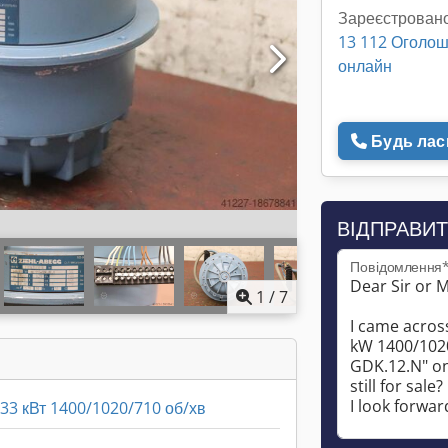
Зареєстровано
13 112 Оголо
онлайн
Будь ласк
ВІДПРАВИТ
Повідомлення
1
/
7
33 кВт 1400/1020/710 об/хв