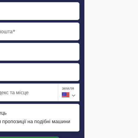
пошта*
земля
екс та місце
ець
 пропозиції на подібні машини