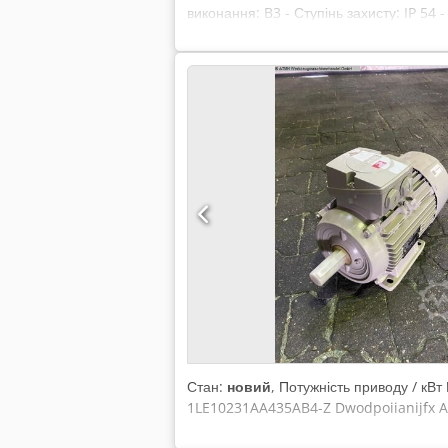
виконання: B3 - Ступінь захисту: IP 54
Стан:
новий
, Потужність приводу / кВ
1LE10231AA435AB4-Z Dwodpoiianijfx A