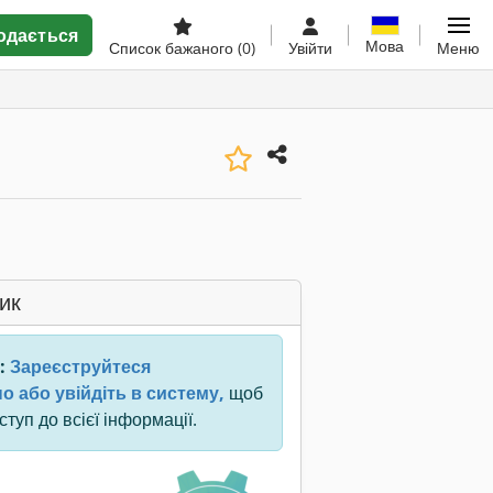
одається
Мова
Список бажаного
(0)
Увійти
Меню
ик
:
Зареєструйтеся
о або увійдіть в систему,
щоб
туп до всієї інформації.