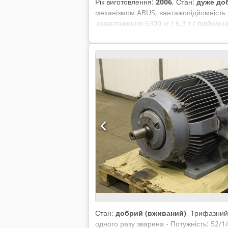
Рік виготовлення:
2006
, Стан:
дуже до
механізмом ABUS, вантажопідйомність 
навантаження 6300 кг / 6,3 т / підйомн
приблизно 30 см (регулюється на кілька
приблизно 400 кг, підключення – 400В
Стан:
добрий (вживаний)
, Трифазний
одного разу зварена - Потужність: 52/1