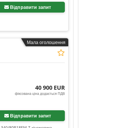
Відправити запит
Мала оголошення
40 900 EUR
фіксована ціна додається ПДВ
Відправити запит
B 340/80R18EM Z-кінематика