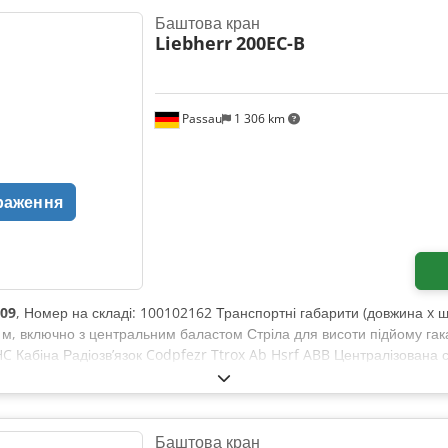
Баштова кран
Liebherr
200EC-B
Passau
1 306 km
раження
09
, Номер на складі: 100102162 Транспортні габарити (довжина x шир
 м, включно з центральним баластом Стріла для висоти підйому гак
HC Кабіна Радіозв’язок Codpfezr Ttrox Ab Hsrf ABB Централізован
 з урахуванням доставки до місця розташування в Нюрнберзі.
Баштова кран