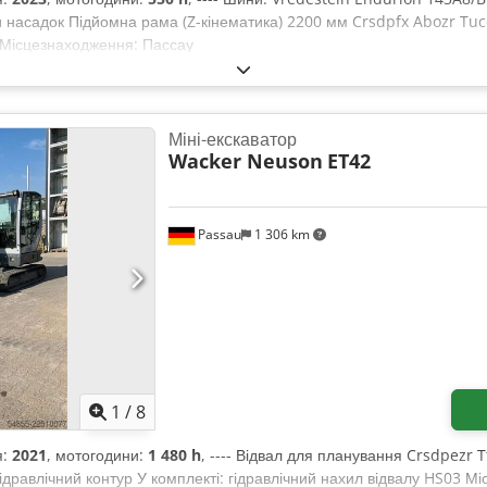
и насадок Підйомна рама (Z-кінематика) 2200 мм Crsdpfx Abozr Tuc
а Місцезнаходження: Пассау
Міні-екскаватор
Wacker Neuson
ET42
Passau
1 306 km
1
/
8
я:
2021
, мотогодини:
1 480 h
, ---- Відвал для планування Crsdpezr T
ідравлічний контур У комплекті: гідравлічний нахил відвалу HS03 