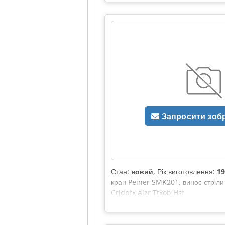
Запросити зоб
Стан:
новий
, Рік виготовлення:
19
кран Peiner SMK201, винос стріли 
Crjdpfx Ajzr Ttxob Hsf