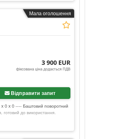
Мала оголошення
3 900 EUR
фіксована ціна додається ПДВ
Відправити запит
 x 0 x 0 ---- Баштовий поворотний
я, готовий до використання.