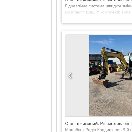
Гідравлічна система швидкої змін
комплекті: ковш У комплекті: вил
Стан:
вживаний
, Рік виготовленн
Моноблок Радіо Кондиціонер 3-й г