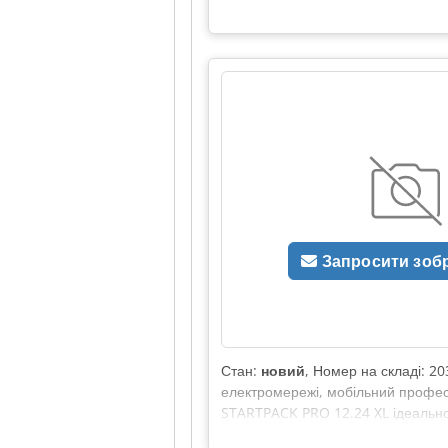
Запросити зоб
Стан:
новий
, Номер на складі: 20
електромережі, мобільний професій
STARTPACK PRO 12.24 XL ідеально п
з акумуляторними батареями на 12