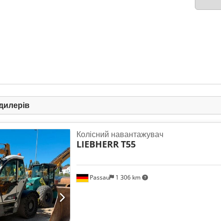
дилерів
Колісний навантажувач
LIEBHERR
T55
Passau
1 306 km