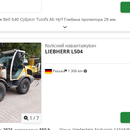
для Bell b40 Cjdpezr Tuiofx Ab Hjrf Глибина протектора 28 мм.
Колісний навантажувач
LIEBHERR
L504
Passau
1 306 km
1
/
7
я:
2023
, мотогодини:
550 h
, ---- Шини: Vredestein Endurion 143A8/