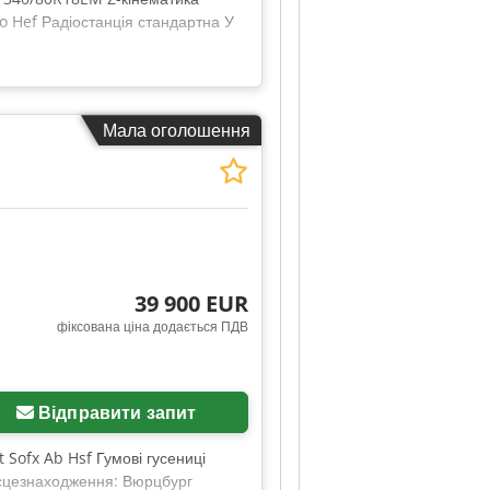
o Hef Радіостанція стандартна У
Мала оголошення
39 900 EUR
фіксована ціна додається ПДВ
Відправити запит
t Sofx Ab Hsf Гумові гусениці
Місцезнаходження: Вюрцбург