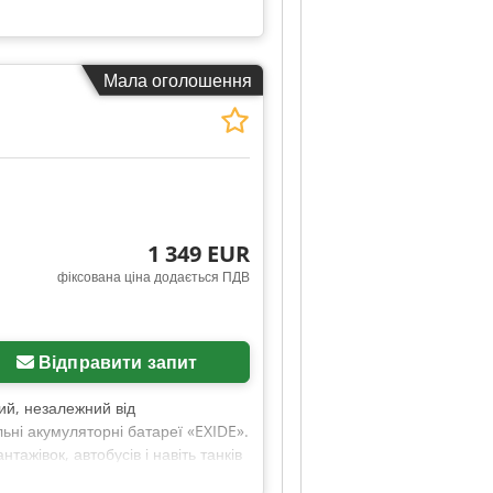
Мала оголошення
1 349 EUR
фіксована ціна додається ПДВ
Відправити запит
ний, незалежний від
ьні акумуляторні батареї «EXIDE».
ажівок, автобусів і навіть танків
ів. Crodezr Tt Eopfx Ab Hsf