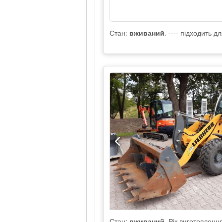
Стан:
вживаний
, ---- підходить 
Стан:
вживаний
, Рік виготовленн