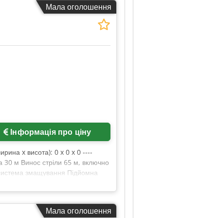
Мала оголошення
Інформація про ціну
ина x висота): 0 x 0 x 0 ----
а 30 м Винос стріли 65 м, включно
а система змащування Підйомна
Мала оголошення