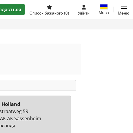
одається
Мова
Список бажаного
(0)
Увійти
Меню
 Holland
sstraatweg 59
AK AK Sassenheim
рланди