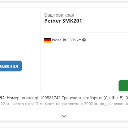
Баштова кран
Peiner
SMK201
Passau
1 306 km
раження
92
, Номер на складі: 100581742 Транспортні габарити (Д x Ш x В): 0
22 м, висота гака 17 м, макс. навантаження 2000 кг, радіокеруванн