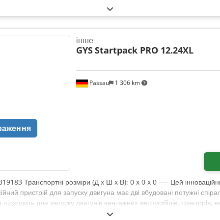
інше
GYS
Startpack PRO 12.24XL
Passau
1 306 km
раження
319183 Транспортні розміри (Д x Ш x В): 0 x 0 x 0 ---- Цей інновацій
ний пристрій для запуску двигуна має дві вбудовані потужні спірал
ідходить для запуску двигунів вантажних автомобілів, тракторів, вант
 або 24 В, не пошкоджуючи бортову електроніку транспортних засоб