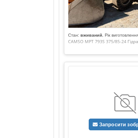
Стан:
вживаний
, Рік виготовленн
CAMSO MPT 793S 375/85-24 Гідрав
Запросити зоб