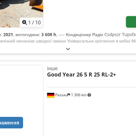
1
/
10
я:
2021
, мотогодини:
3 608 h
, ---- Кондиціонер Радіо Csdpszr Tupsf
лічний механізм швидкої заміни Універсальне кріплення в кабіні 
інше
Good Year 26 5 R 25 RL-2+
Passau
1 306 km
раження