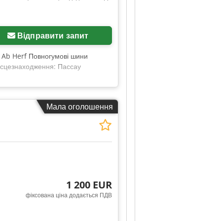
Відправити запит
x Ab Herf Повногумові шини
Місцезнаходження: Пассау
Мала оголошення
1 200 EUR
фіксована ціна додається ПДВ