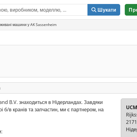
Шукати
Пр
вживані машини у AK Sassenheim
m
and B.V. знаходиться в Нідерландах. Завдяки
UCM
і б/в кранів та запчастин, ми є партнером, на
Rijk
2171
Ніде
: