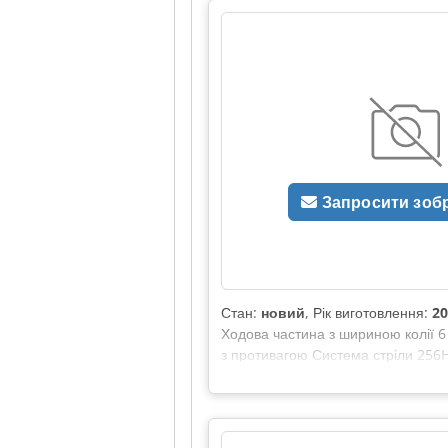
Запросити зоб
Стан:
новий
, Рік виготовлення:
20
Ходова частина з шириною колії 6
з противагою Система стріли 256
установка потужністю 45 кВт Ціна