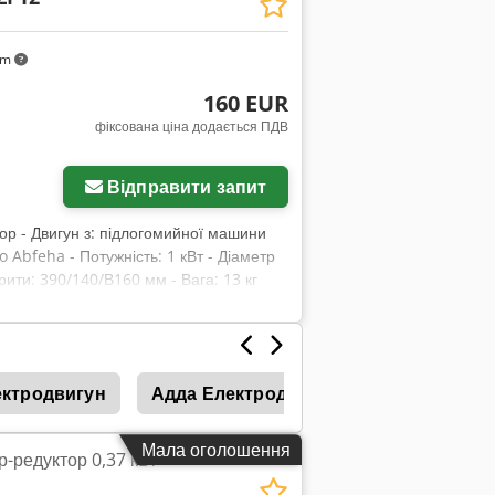
km
160 EUR
фіксована ціна додається ПДВ
Відправити запит
ор - Двигун з: підлогомийної машини
 Abfeha - Потужність: 1 кВт - Діаметр
арити: 390/140/В160 мм - Вага: 13 кг
ектродвигун
Адда Електродвигун
Насоси
Мала оголошення
-редуктор 0,37 кВт