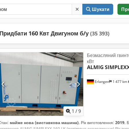
Шукати
Пр
Придбати 160 Квт Двигуном б/у
(35 393)
Безмасляний гвинт
кВт
ALMIG
SIMPLEXX 
Erlangen
1 477 km
1
/
9
Стан:
майже нова (виставкова машина)
, Рік виготовлення:
2019
, 
компресор ALMIG SIMPLEXX 160 LK (повітряне охолодження) Рік випу