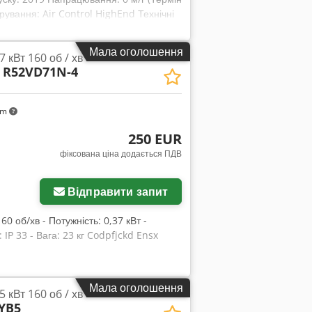
рування: Air Control HighEnd Технічні
6 бар Продуктивність при 7 бар: 28,2
ізоляції: IP 55 / F Робоча напруга /
Мала оголошення
 кВт 160 об / хв
дключення стиснутого повітря: DN 100
R52VD71N-4
ота: 1995 мм Маса: 4700 кг Зручний
ликий вибір нових та вживаних
km
250 EUR
фіксована ціна додається ПДВ
Відправити запит
0 об/хв - Потужність: 0,37 кВт -
IP 33 - Вага: 23 кг Codpfjckd Ensx
Мала оголошення
 кВт 160 об / хв
4YB5