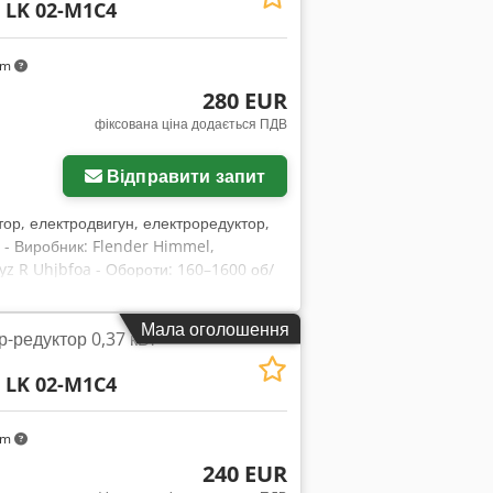
l
LK 02-M1C4
km
280 EUR
фіксована ціна додається ПДВ
Відправити запит
тор, електродвигун, електроредуктор,
 - Виробник: Flender Himmel,
z R Uhjbfoa - Обороти: 160–1600 об/
Габарити: 430/210/В140 мм - Вага: 16,3 кг
Мала оголошення
-редуктор 0,37 кВт
l
LK 02-M1C4
km
240 EUR