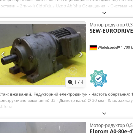
поставки – 2 тижні) Cjdpfxjuz Uzqo Abfsha Оснащення: - Система ке
характеристики Тип: SIMPLEXX 160 LK Максимальний робочий тиск: 8,
м³/хв Встановлена потужність двигуна: 160 кВт Ступінь захисту / клас 
Мотор-редуктор 0,37
частота: 400 В / 50 Гц Рівень шуму (DIN 45635 част.13): 73 дБ(А) Пі
SEW-EURODRIVE
Габаритні розміри та маса: Довжина: 3730 мм Ширина: 1700 мм Вис
лізинг через наш банк. Відвідайте наш магазин. Ми завжди маємо ве
компресорів у наявності! Доступно відразу.
Wiefelstede
1 700 
1
/
4
Стан:
вживаний
, Редукторний електродвигун - Частота обертання: 16
Конструктивне виконання: B3 - Діаметр вала: Ø 30 мм - Клас захисту: 
Abfoha
Мотор-редуктор 0,55
Elprom
A0-80e-