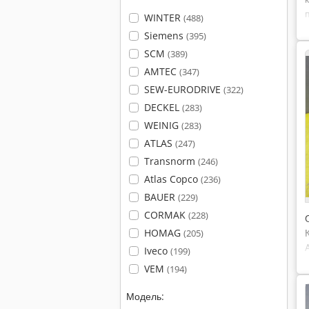
WINTER
(488)
Siemens
(395)
SCM
(389)
AMTEC
(347)
SEW-EURODRIVE
(322)
DECKEL
(283)
WEINIG
(283)
ATLAS
(247)
Transnorm
(246)
Atlas Copco
(236)
BAUER
(229)
CORMAK
(228)
HOMAG
(205)
Iveco
(199)
VEM
(194)
Модель: