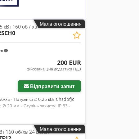
Мала оголошення
 кВт 160 об / хв
RSCH0
km
200 EUR
фіксована ціна додається ПДВ
Відправити запит
б/хв - Потужність: 0,25 кВт Chsdpfjc
 Ø 20 мм - Ступінь захисту: IP 33 -
Мала оголошення
Вт 160 об/хв 24 Вольт
ZF12