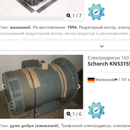
1
/
7
Стан:
вживаний
, Рік виготовлення:
1994
, Редукторний мотор, елект
регульований редукторний мотор, мотор-редуктор із регулюванням ш
як оглянуто -Регулятор обертів: захисний кожух пошкоджений, руко
Flender Himmel, регульований редукторний мотор -Тип: LK 02-M1C4
обертання: 160-1600 об/хв -Потужність: 0,37 кВт -Ступінь захисту: IP
Електродвигун 160 
розміри: 430/210/H140 мм -Вага: 16,3 кг
Schorch
KN5315S
Wiefelstede
1 701 
1
/
6
Стан:
дуже добре (вживаний)
, Трифазний електродвигун, електром