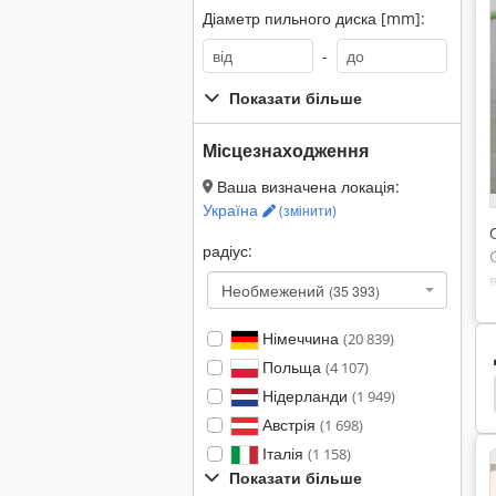
Діаметр пильного диска [mm]:
-
Показати більше
Місцезнаходження
Ваша визначена локація:
Україна
(змінити)
радіус:
Необмежений
(35 393)
Німеччина
(20 839)
Польща
(4 107)
ка Гідравлічний Насос
Гідравлічний Насос 24V
Нідерланди
(1 949)
Австрія
(1 698)
Італія
(1 158)
Показати більше