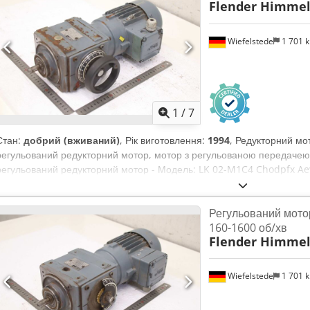
Flender Himme
Wiefelstede
1 701 
1
/
7
Стан:
добрий (вживаний)
, Рік виготовлення:
1994
, Редукторний мо
регульований редукторний мотор, мотор з регульованою передачею
регульований редукторний мотор - Модель: LK 02-M1C4 Chodpfx Aey
хв - Потужність: 0,37 кВт - Клас захисту: IP54 - Вал: Ø 14 x 30 мм - 
Регульований мотор
160-1600 об/хв
Flender Himme
Wiefelstede
1 701 