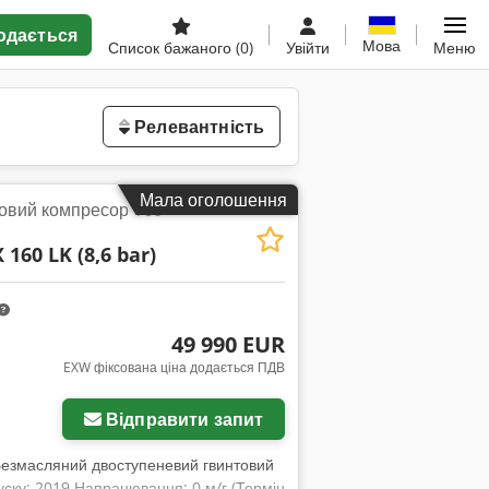
одається
Мова
Список бажаного
(0)
Увійти
Меню
Релевантність
Мала оголошення
овий компресор 160
160 LK (8,6 bar)
49 990 EUR
EXW фіксована ціна додається ПДВ
Відправити запит
Безмасляний двоступеневий гвинтовий
ску: 2019 Напрацювання: 0 м/г (Термін