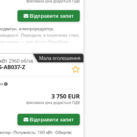
фіксована ціна додається ПДВ
Відправити запит
родвигун, електроредуктор,
видкості -Передача: в існуючому стані,
ятки немає — див. фото -Виробник:
 Csdoyz Sbpopfx Abfjha -Частота
54 -Вал: Ø 14 x 30 мм -Габаритні
Мала оголошення
кВт 2960 об/хв
-AB037-Z
km
3 750 EUR
фіксована ціна додається ПДВ
Відправити запит
отор -Потужність: 160 кВт -Обертів: