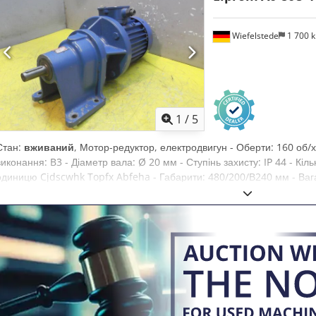
Wiefelstede
1 700 
1
/
5
Стан:
вживаний
, Мотор-редуктор, електродвигун - Оберти: 160 об/хв
виконання: B3 - Діаметр вала: Ø 20 мм - Ступінь захисту: IP 44 - Кільк
одиницю Cjdscwhk Topfx Abfeha - Габарити: 480/200/В240 мм - Вага