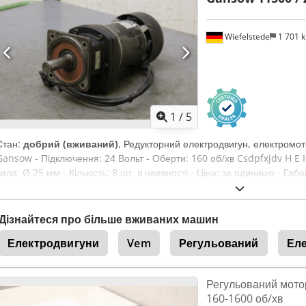
Wiefelstede
1 701 
1
/
5
Стан:
добрий (вживаний)
, Редукторний електродвигун, електромот
Gansow - Підключення: 24 Вольт - Оберти: 160 об/хв Csdpfxjdv H E Io
вала: Ø 25 мм - Кількість: 8 шт. в наявності - Ціна: за одиницю - Габ
Дізнайтеся про більше вживаних машин
Електродвигуни
Vem
Регульований
Ел
Регульований мотор
160-1600 об/хв