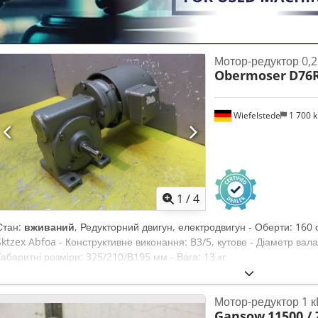
Мотор-редуктор 0,25
Obermoser
D76
Wiefelstede
1 700 
1
/
4
Стан:
вживаний
, Редукторний двигун, електродвигун - Оберти: 160 о
Sktzex Abfoa - Конструктивне виконання: B3/5, кутове - Діаметр вала:
Габаритні розміри: 325/210/В195 мм - Вага: 13 кг
Мотор-редуктор 1 к
Gansow
11500 / 