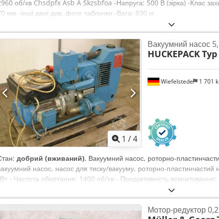
2960 об/хв Chsdpfx Asb A Skzsbfoa -Напруга: 500 В (зірка) -Клас зах
70 мм -інші дані див. фото таблички -Вага: 830 кг
Вакуумний насос 5,
HUCKEPACK
Typ
Wiefelstede
1 701 
1
/
4
Стан:
добрий (вживаний)
, Вакуумний насос, роторно-пластинчаст
вакуумний насос, насос для тиску/вакууму, роторно-пластинчастий на
кВт - Частота обертання: 1400 об/хв - Продуктивність всмоктування: 1
Rsx Abfeha
Мотор-редуктор 0,2