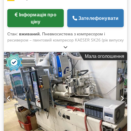
сайт.
Інформація про
Зателефонувати
ціну
Стан:
вживаний
, Пневмосистема з компресором і
ресивером – гвинтовий компресор KAESER SK26 (рік випуску
2005) – ресивер Gebre GmbH об'ємом 750 л (рік випуску
1996), встановлений на трьох ніжках із манометром.
Мала оголошення
Обладнання (додатково): повітряний компресор із
ресивером; роки випуску 1996 – 2005 Продуктивність
прибл.: 2,2 м³/год Максимальний робочий тиск компресора:
10 бар Об'єм ресивера: 750 л Chodpjw Tbtkofx Akvea
Максимальний робочий тиск ресивера: 11 бар Потужність:
15 кВт Струм: 31 А Напруга: 400 В Частота: 50 Гц Довжина:
0,8 м Ширина: 0,8 м Висота: 1,03 м Управління / керування:
панель управління на компресорі Базова конструкція:
ресивер на трьох ніжках Комплектація: повітряний
компресор, ресивер Вага: 290 кг