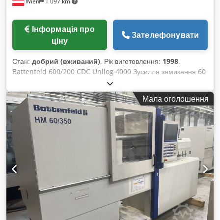
Wien
1 097 km
Інформація про
Зателефонувати
ціну
Стан:
добрий (вживаний)
, Рік виготовлення:
1998
,
Battenfeld 600/200 CDC Unllog 4000 Зусилля замикання 60
т Рік випуску 1997 Діаметр гвинта 30 мм Маса впорскування
приблизно 90 г Chedpfx Aog Emvhekvea
Мала оголошення