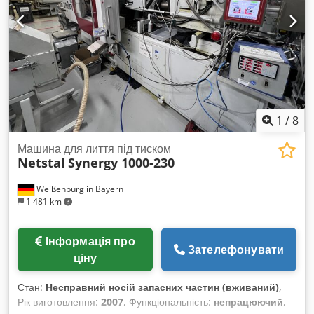
Euromap 67 Габарити: Вага: 3100 кг Довжина/Ширина/
Висота: 3,79x1,24x1,88 м Живлення: Насос/Двигун: 15 кВт
Нагрівачі: 10,4 кВт Загальна потужність: 25,4 кВт
1
/
8
Машина для лиття під тиском
Netstal
Synergy 1000-230
Weißenburg in Bayern
1 481 km
Інформація про
Зателефонувати
ціну
Стан:
Несправний носій запасних частин (вживаний)
,
Рік виготовлення:
2007
, Функціональність:
непрацюючий
,