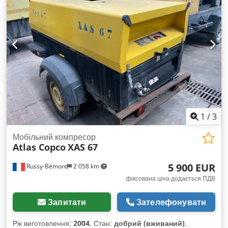
1
/
3
Мобільний компресор
Atlas Copco
XAS 67
5 900 EUR
Russy-Bémont
2 058 km
фіксована ціна додається ПДВ
Запитати
Зателефонувати
Рік виготовлення:
2004
, Стан:
добрий (вживаний)
,