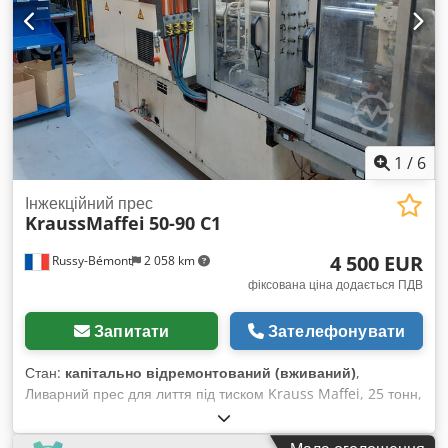
Можливий обмін або продаж з доплатою! Купівля/продаж
машин КУПІВЛЯ/ПРОДАЖ ВИРОБНИЧОГО ТА
ОБЛАДНАННЯ ДЛЯ ОБРОБКИ МЕТАЛУ ТА ІНШЕ. Вам
потрібна якісна, але недорога машина для обробки металу
для вашого виробництва? Або ви хочете її продати? Cedjiq
U Szjpfx Akveha Для отримання додаткової інформації або
можливостей зв’язку відвідайте наш веб-сайт.
1
/
6
Інжекційний прес
KraussMaffei
50-90 C1
4 500 EUR
Russy-Bémont
2 058 km
фіксована ціна додається ПДВ
Запитати
Зателефонувати
Стан:
капітально відремонтований (вживаний)
,
Ливарний прес для лиття під тиском Krauss Maffei, 25 тонн,
рік випуску: 2000. IPC не працює (див. карту). Chedpfx
Akordg Tpjvja