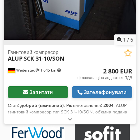
1
/
6
Гвинтовий компресор
ALUP
SCK 31-10/SON
2 800 EUR
Weiterstadt
1 645 km
фіксована ціна додається ПДВ
Запитати
Зателефонувати
Стан:
добрий (вживаний)
, Рік виготовлення:
2004
, ALUP
гвинтовий компресор тип SCK 31-10/SON, об’ємна подача
3,12 м³/хв, кінцевий тиск 10 бар, потужність 22,0 кВт, з
осушувачем та ресивером. Chodpfswmwpijx Akvsa