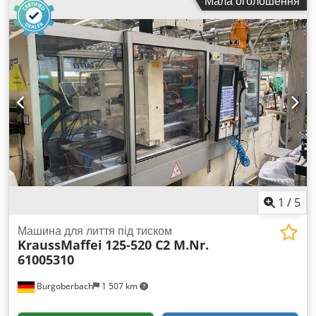
Мала оголошення
1
/
5
Машина для лиття під тиском
KraussMaffei
125-520 C2 M.Nr.
61005310
Burgoberbach
1 507 km