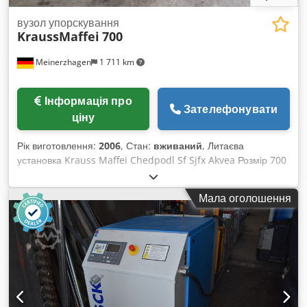
вузол упорскування
KraussMaffei
700
Meinerzhagen
1 711 km
Інформація про
Зателефонувати
ціну
Рік виготовлення:
2006
, Стан:
вживаний
, Литаєва
установка Krauss Maffei Chedpodl Sf Sjfx Akvea Розмір 700
у комплекті з шнековим циліндром діаметром 50 мм, у
повній комплектації з усіма клапанами та сервоприводом
Мала оголошення