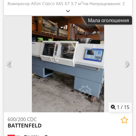
Компресор Atlas Copco XAS 67 3,7 м³/хв Напрацювання: 2
371 год Chjdpfoiywpzex Akvja Двигун: Deutz Тип пального:
дизель
Мала оголошення
1
/
15
600/200 CDC
BATTENFELD