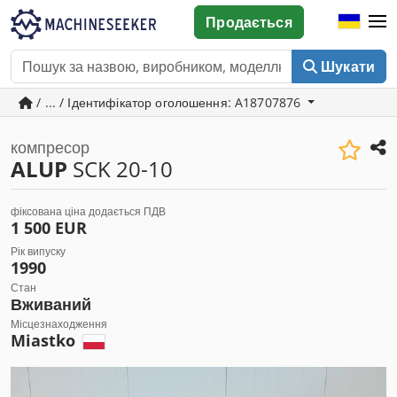
Продається
Шукати
/ ... / Ідентифікатор оголошення: A18707876
компресор
ALUP
SCK 20-10
фіксована ціна додається ПДВ
1 500 EUR
Рік випуску
1990
Стан
Вживаний
Місцезнаходження
Miastko