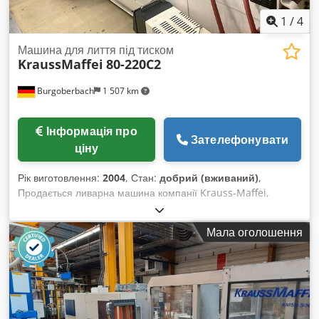
1
/
4
Машина для лиття під тиском
KraussMaffei
80-220C2
Burgoberbach
1 507 km
Інформація про
Зателефонувати
ціну
Рік виготовлення:
2004
, Стан:
добрий (вживаний)
,
Продається ливарна машина компанії Krauss-Maffei,
модель 80-220C2. Рік виготовлення: 2004 Номер машини:
61004457 Зусилля замикання: 80 тонн Оснащення: -
Мала оголошення
Циліндр D35 - 1 гідравлічний виймач - Пневматичний
голковий затвор - Пристрій для витягування оправки з
протилежного боку - 48 000 годин роботи. Огляд можливий
за попередньою домовленістю. Машина підключена до
електромережі та готова до негайного використання.
Зв’яжіться з нами, наша команда буде рада допомогти вам.