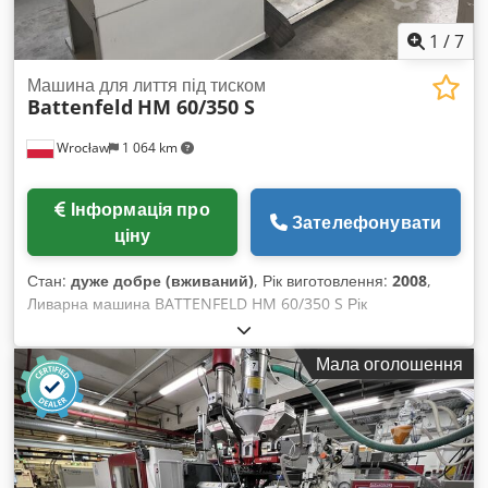
1
/
7
Машина для лиття під тиском
Battenfeld
HM 60/350 S
Wrocław
1 064 km
Інформація про
Зателефонувати
ціну
Стан:
дуже добре (вживаний)
, Рік виготовлення:
2008
,
Ливарна машина BATTENFELD HM 60/350 S Рік
виробництва: 2008 Chodpfxek Rnq Ne Akvsa Ливарні вузли:
Діаметр шнека: 35 мм Маса вприску: 153,8 г Тиск
Мала оголошення
впорскування: 2083 бар Об’єм уприску: 169 см³ Вузли
замикаюча системи: Зусилля замика: 60 т Відстань між
колоннами: 370x320 мм Максимальні розміри плит столу:
550x530 мм Виштовхувач: гідравлічний Замикаючий
механізм: гідравлічний Управління: UNILOG B6 Додаткове
обладнання: Машина у дуже доброму технічному стані