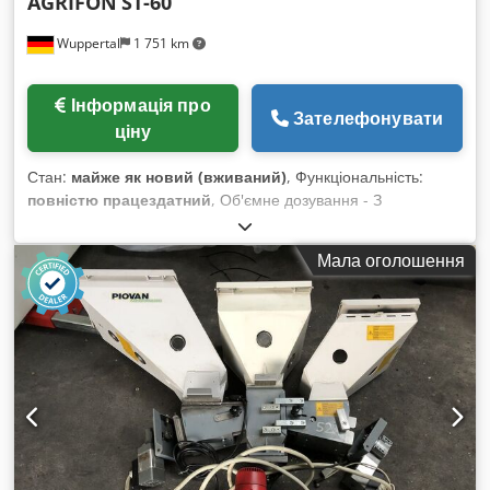
AGRIFON
ST-60
Wuppertal
1 751 km
Інформація про
Зателефонувати
ціну
Стан:
майже як новий (вживаний)
, Функціональність:
повністю працездатний
, Об'ємне дозування - З
вбудованим мішалкою Dcedpfx Ast Akaqel Djk - Подвійний
шнек - Вбудований ущільнювач для матеріалів з низькою
Мала оголошення
насипною щільністю