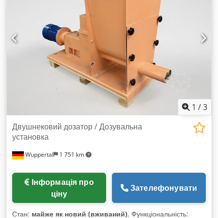
В наявності негайно на нашому складі у Ганновері,
Німеччина Ми постійно шукаємо б/в ливарні машини для
пластмас у відмінному стані З року випуску 2010, бажано з
електроприводом, марки Arburg, Engel, Dr Boy, Krauss
Maffei
1
/
3
Двушнековий дозатор / Дозувальна
установка
Wuppertal
1 751 km
Інформація про
Зателефонувати
ціну
Стан:
майже як новий (вживаний)
, Функціональність: