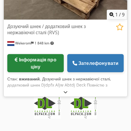
1
/
9
Дозуючий шнек / додатковий шнек з
нержавіючої сталі (RVS)
Wekerom
1 848 km
Інформація про
Зателефонувати
ціну
Стан:
вживаний
, Дозуючий шнек з нержавіючої сталі,
додатковий шнек Djdpfx Aljw Abtdj Deck Повністю з
нержавіючої сталі Діаметр шнекової стрічки 150 мм Розміри
бункера 800 мм x 700 мм x 1100 мм Дивіться наші інші
оголошення VMA Wekerom