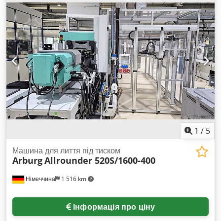
плюс пакувальна машина. - Живлення: 2,5 кВт, 400 В, 50 Гц
- Точність пакування: ±1% - Швидкість пакування: 200–400
мішків за годину (при вазі 10 кг) - Вага комплекту: 190 кг -
Габаритні розміри: 1000x850x2300 мм Для продукції з
високим рівнем пилу можливо підключення додаткового
пиловловлювача. Ціна на EXPORT: 56 500 злотих.
Запрошую до співпраці! Dodpoxfaptjfx Al Dock
1
/
5
Машина для лиття під тиском
Arburg
Allrounder 520S/1600-400
Німеччина
1 516 km
Інформація про ціну