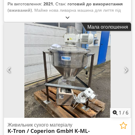
Рік виготовлення:
2021
, Стан:
готовий до використання
(вживаний)
, Майже нова ливарна машина для лиття під
тиском Arburg доступна для продажу. Зусилля закриття:
1600 кН, відстань між стійками: 520 мм, хід замикання: 364
Мала оголошення
мм, хід виштовхувача: 150 мм, зусилля виштовхування: 40
кН, ливарна одиниця: 400, тиск впорскування: 2500 бар.
Габарити машини (Д/Ш/В): приблизно 6000 мм / 1800 мм /
2200 мм, вага: приблизно 6000 кг, система керування:
Selogica, напрацювання: близько 67 годин. У комплект
входить огородження із подачею чистого повітря
(FilterFanUnit) та робот для знімання виробів. Доступна
повна документація. Огляд на місці можливий. Dcsdpfx
Alsw Rqwts Dok
1
/
6
Живильник сухого матеріалу
K-Tron / Coperion GmbH
K-ML-