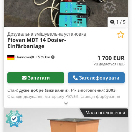
1
/
5
Дозувальна змішувальна установка
Piovan
MDT 14 Dosier-
Einfärbanlage
1 700 EUR
Hannover
1 579 km
VB додається ПДВ
Запитати
Зателефонувати
Стан:
дуже добре (вживаний)
, Рік виготовлення:
2003
,
Станція дозування матеріалу Piovan, станція фарбування
Тип/Модель: MDT 14 -- 1MD 1840 Специфікація: PA 58D
/54S M Рік випуску: 2003 Обʼємне дозування Dcjdpfxehupq
Мала оголошення
Eo Al Dek Продуктивність: від 0,1 до 3,2 кг/год Обʼєм
бункера: 15 л 2 окремі станції фарбування + 1 головний
бункер Перед демонтажем перевірена на функціональність