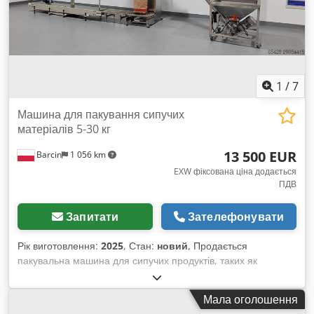
1
/
7
Машина для пакування сипучих
матеріалів 5-30 кг
13 500 EUR
Barcin
1 056 km
EXW фіксована ціна додається
ПДВ
Запитати
Зателефонувати
Рік виготовлення:
2025
, Стан:
новий
, Продається
пакувальна машина для сипучих продуктів, таких як
борошно, цукор, сухе молоко, спеції та багато інших.
Діапазон фасування: 5–30 кг у паперові або пластикові
Мала оголошення
мішки. У комплекті: шнековий транспортер із бункером