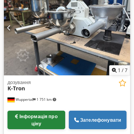
1
/
7
дозування
K-Tron
Wuppertal
1 751 km
Інформація про
Зателефонувати
ціну