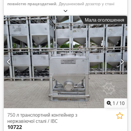
повністю працездатний
, Двушнековий дозатор у стані
нового (об'ємний) Djdpsyfm Epsfx Al Dock Як видно на
фото, пристрій має: • Два шнеки діаметром близько 45 мм •
Мала оголошення
Вбудований лопатковий механізм (мішалка) всередині
бункера • Прямокутний бункер з нержавіючою вставкою •
Привід від електродвигуна потужністю 0,55 кВт Дозатор у
стані нового, повністю справний. Ідеально підходить для
порошків, гранулятів або сипучих матеріалів зі складною
текучістю.
1
/
10
750 л транспортний контейнер з
нержавіючої сталі / IBC
10722