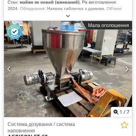
Стан:
майже як новий (вживаний)
, Рік виготовлення:
2024
, Обладнання:
Наявна табличка з даними
, Об'ємні
дозувальні установки – гранулят, порошок і подрібнений
матеріал Ми пропонуємо вибір повністю справних об'ємних
Мала оголошення
дозувальних установок, які ідеально підходять для
транспортування грануляту, порошків і подрібненого
матеріалу. • Доступні різні моделі: у нас на складі є різні
дозувальні установки, які можуть бути адаптовані в
залежності від матеріалу та сфери застосування. •
Можливість тестування: за бажанням ми протестуємо
дозувальні пристрої з вашим матеріалом, щоб гарантувати
відповідність вашим вимогам. Dsdpfovmylzox Al Dsck •
Надійна робота: усі установки перевірені та готові до
негайного використання. Звʼяжіться з нами, і ми
допоможемо вам знайти відповідний дозатор під ваші
потреби. Ми з радістю допоможемо вам з усіма питаннями
та консультаціями!
1
/
7
Система дозування / система
наповнення