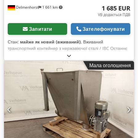
1 685 EUR
Delmenhorst
1 661 km
VB додається ПДВ
Запитати
Зателефонувати
Стан:
майже як новий (вживаний)
, Вживаний
транспортний контейнер з нержавіючої сталі / IBC Останнє
використання: харчова промисловість Артикул: 10722
Обʼєм: 750 л Тип: Вертикальний у рамі з нержавіючої сталі
Мала оголошення
Матеріал: 1.4404 / AISI316L Конструкція: Одностінна
Dcjdpfsinig Asx Al Djk Люк-купольна кришка Ø 400 мм Вага
без вмісту: 196 кг Робочий тиск згідно паспортної таблички:
атмосферний Розміри резервуара: Загальна висота: 1545
мм Загальна ширина: 1000 мм Загальна довжина: 1200 мм
Відстань від зливного отвору до підлоги: 450 мм Матеріали:
Внутрішня частина: 1.4404 / AISI 316 Зовнішня частина:
1.4404 / AISI 316 Оснащення: Паспортна табличка: так
Діаметр зливу: 250 мм Зливний клапан: дисковий кран