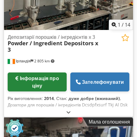
1
/
14
Депозитарії порошків / інгредієнтів x 3
Powder / Ingredient Depositors x
3
Ірландія
2 805 km
Інформація про
Зателефонувати
ціну
Рік виготовлення:
2014
, Стан:
дуже добре (вживаний)
,
Дозатори для порошків / інгредієнтів Dcsdpfxsurf Tkj Al Dsk
В наявності 3 шт. Нержавіюча сталь Рік випуску: 2014
Відмінний стан
Мала оголошення