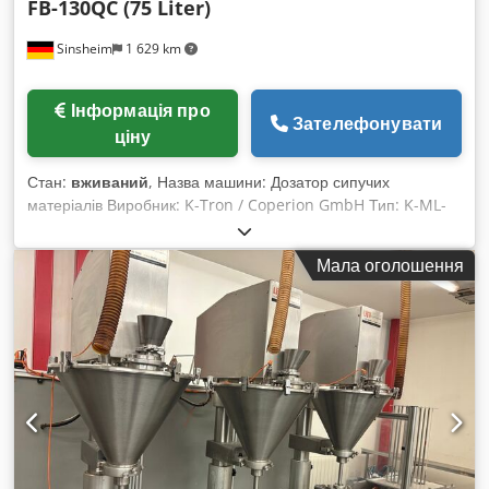
FB-130QC (75 Liter)
Sinsheim
1 629 km
Інформація про
Зателефонувати
ціну
Стан:
вживаний
, Назва машини: Дозатор сипучих
матеріалів Виробник: K-Tron / Coperion GmbH Тип: K-ML-
FB-130QC Рік випуску: Невідомо Частота обертання: Оберти
мішалки: 5,6 об/хв Об’єм: 75 літрів Dedpfx Aoiv Ic Esl Dsck
Мала оголошення
Двигун: Потужність двигуна мішалки 0,25 кВт Габарити:
Довжина 800 мм x ширина 700 мм x висота 1200 мм Вага
без завантаження: 100 кг Технічна документація: Ні
Примітка: Привід мішалки 0,25 кВт, оберти 5,6 об/хв Стан:
Вживана Ціна: За запитом.