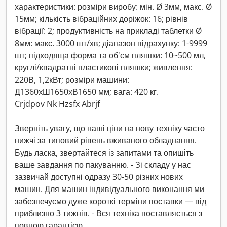
характеристики: розміри виробу: мін. Ø 3мм, макс. Ø
15мм; кількість вібраційних доріжок: 16; рівнів
вібрації: 2; продуктивність на прикладі таблетки Ø
8мм: макс. 3000 шт/хв; діапазон підрахунку: 1-9999
шт; підходяща форма та об'єм пляшки: 10~500 мл,
круглі/квадратні пластикові пляшки; живлення:
220В, 1,2кВт; розміри машини:
Д1360xШ1650xВ1650 мм; вага: 420 кг.
Crjdpov Nk Hzsfx Abrjf
Зверніть увагу, що наші ціни на нову техніку часто
нижчі за типовий рівень вживаного обладнання.
Будь ласка, звертайтеся із запитами та опишіть
ваше завдання по пакуванню. - Зі складу у нас
зазвичай доступні одразу 30-50 різних нових
машин. Для машин індивідуального виконання ми
забезпечуємо дуже короткі терміни поставки — від
приблизно 3 тижнів. - Вся техніка поставляється з
повною гарантією.