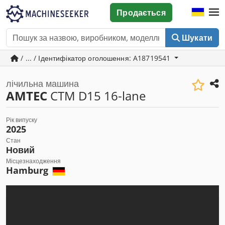
Продається
Шукати
/ ... / Ідентифікатор оголошення: A18719541
лічильна машина
AMTEC
CTM D15 16-lane
Рік випуску
2025
Стан
Новий
Місцезнаходження
Hamburg