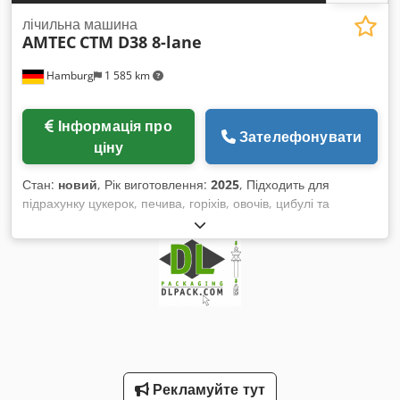
лічильна машина
AMTEC
CTM D38 8-lane
Hamburg
1 585 km
Інформація про
Зателефонувати
ціну
Стан:
новий
, Рік виготовлення:
2025
, Підходить для
підрахунку цукерок, печива, горіхів, овочів, цибулі та
багатьох видів сипких твердих гранулятів. Машина для
підрахунку оснащена електронними фотосенсорами
(стійкими до пилу), а також додатковими функціональними
датчиками та сигналізацією. Матеріали транспортуються до
збірного контейнера рівномірно та без пошкоджень через 8
підрахункових каналів за допомогою вібраційних подаючих
ліній. Завдяки спеціальній конструкції подаючий бункер
запобігає застряганню продуктів. Керування здійснюється
через простий у використанні сенсорний екран. Меню
Рекламуйте тут
керування доступне німецькою або англійською мовами. -