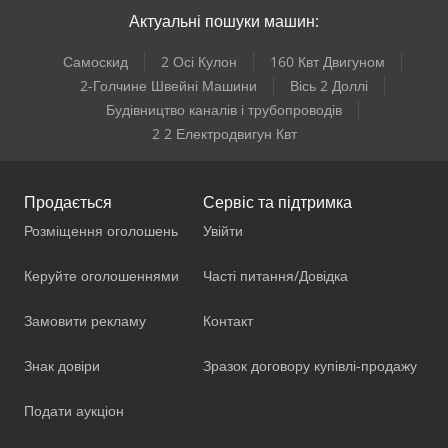
Актуальні пошуки машин:
Самоскид
2 Осі Кулон
160 Квт Двигуном
2-Голчине Швейні Машини
Вісь 2 Доллі
Будівництво каналів і трубопроводів
2 2 Електродвигун Квт
Продається
Сервіс та підтримка
Розміщення оголошень
Увійти
Керуйте оголошеннями
Часті питання/Довідка
Замовити рекламу
Контакт
Знак довіри
Зразок договору купівлі-продажу
Подати аукціон