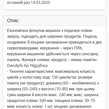
останній раз 14.03.2025
Опис
Економічна флоупак-машина з подачею плівки
зверху, підходить для широких продуктів. Подача,
поздовжнє й кінцеве запаювання приводяться в дію
сервоприводами, керування – через ПЛК,
керування машиною здійснюється через сенсорну
панель. Функція «немає продукту – немає пакета».
Dwsdpfx Ajv Nlgpjfnea
- Технічні характеристики: максимальна кількість
циклів у холостому ході: 100 циклів/хв; розміри
пакета (не продукту): довжина (60 – необмежено) x
ширина (50–240) x висота (10–80) мм, при цьому
сума ширини й висоти макс. 240 мм; макс. ширина
придатної плівки: 500 мм; товщина плівки: 30–75
мкм; кількість ножів: 1 шт; кінцеве запаювання: