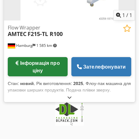
1
/
1
Flow Wrapper
AMTEC
F215-TL R100
Hamburg
1 585 km
Інформація про
Зателефонувати
ціну
Стан:
новий
, Рік виготовлення:
2025
, Флоу-пак машина для
упаковки ширших продуктів. Подача плівки зверху.
Серводвигуни забезпечують подачу, поздовжнє та кінцеве
запаювання, керування через ПЛК, управління –
touchscreen. Функція «Без продукту – без пакета».
Характеристики: максимальна швидкість холостого ходу –
100 циклів/хв; розміри пакету (не продукту): Д(60-
необмежено)×Ш(25-215)×В(10-65) мм, при цьому Ш+В макс.
215 мм; максимальна ширина плівки: 450 мм; товщина