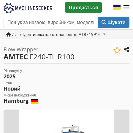
Продається
Шукати
/ ... / Ідентифікатор оголошення: A18719916
Flow Wrapper
AMTEC
F240-TL R100
Рік випуску
2025
Стан
Новий
Місцезнаходження
Hamburg