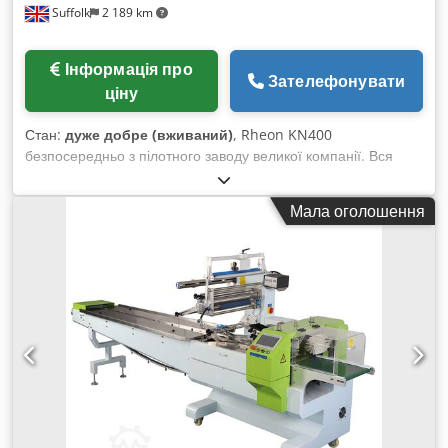
Suffolk
2 189 km
Інформація про
Зателефонувати
ціну
Стан:
дуже добре (вживаний)
, Rheon KN400
безпосередньо з пілотного заводу великої компанії. Вся
інша техніка також доступна з цього пілотного заводу.
Dwedsx Ilq Dopfx Afnoa
Мала оголошення