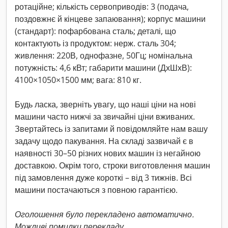
ротаційне; кількість сервоприводів: 3 (подача,
поздовжнє й кінцеве запаювання); корпус машини
(стандарт): пофарбована сталь; деталі, що
контактують із продуктом: нерж. сталь 304;
живлення: 220В, однофазне, 50Гц; номінальна
потужність: 4,6 кВт; габарити машини (ДхШхВ):
4100×1050×1500 мм; вага: 810 кг.
Будь ласка, зверніть увагу, що наші ціни на нові
машини часто нижчі за звичайні ціни вживаних.
Звертайтесь із запитами й повідомляйте нам вашу
задачу щодо пакування. На складі зазвичай є в
наявності 30–50 різних нових машин із негайною
доставкою. Окрім того, строки виготовлення машин
під замовлення дуже короткі – від 3 тижнів. Всі
машини постачаються з повною гарантією.
Оголошення було перекладено автоматично.
Можливі помилки перекладу.