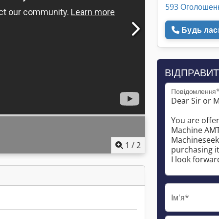
593 Оголошен
Будь ласк
ВІДПРАВИТ
Повідомлення
1
/
2
Ім'я*