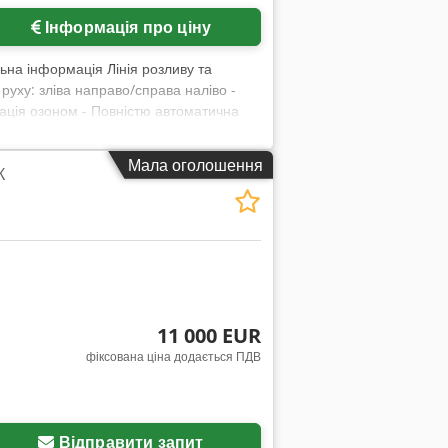
Інформація про ціну
льна інформація Лінія розливу та
руху: зліва направо/справа наліво -
ація озоном - Повністю автоматична
еків 40-позиційний вакуумний
o Amler - Простий обмін подаючих
Мала оголошення
К
ювач натуральною пробкою - З окремою
одача ковпачків - З централізованою
егулювання зірочок і простий обмін
ністю. Б/в обладнання для напоїв Hans
11 000 EUR
фіксована ціна додається ПДВ
Відправити запит