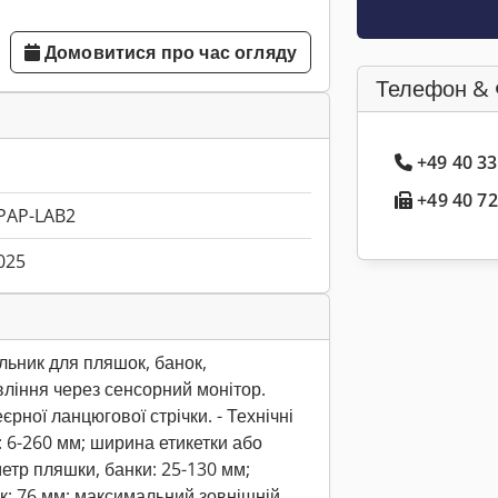
Домовитися про час огляду
Телефон & 
+49 40 3
+49 40 72
PAP-LAB2
025
льник для пляшок, банок,
вління через сенсорний монітор.
рної ланцюгової стрічки. - Технічні
: 6-260 мм; ширина етикетки або
етр пляшки, банки: 25-130 мм;
ок: 76 мм; максимальний зовнішній