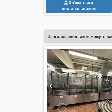
Звʼяжіться з
постачальником
Ці оголошення також можуть вас