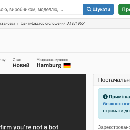
Шукати
Пр
установки
Ідентифікатор оголошення: A18719651
уску
Стан
Місцезнаходження
Новий
Hamburg
Постачальн
Примітка
безкоштовн
отримати дос
Зареєстровано