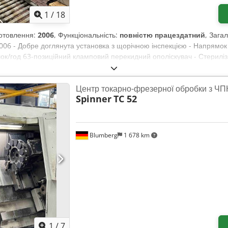
1
/
18
иготовлення:
2006
, Функціональність:
повністю працездатний
, Зага
006 - Добре доглянута установка з щорічною інспекцією - Напрямок 
ок/год 63-позиційний кламповий перекидний ополіскувач - Стериліз
тралізоване регулювання зірочок входу, простий обмін подаючих шн
ч - Централізоване регулювання подаючих шнеків Dksdpfxju A Imv
Центр токарно-фрезерної обробки з ЧП
вання - Централізоване регулювання висоти 6-позиційний закупор
Spinner
TC 52
ач гвинтових ковпачків для BVS 30/60 і MCA 28 - Централізована п
ідбір бракованих пляшок та станція збору - Повністю автоматичне р
 доступна негайно і може бути оглянута у будь-який час за домовле
Blumberg
1 678 km
1
/
7