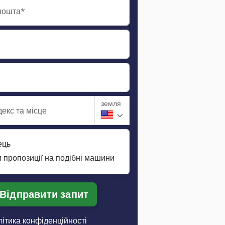
пошта*
земля
екс та місце
ець
 пропозиції на подібні машини
Відправити запит
ітика конфіденційності