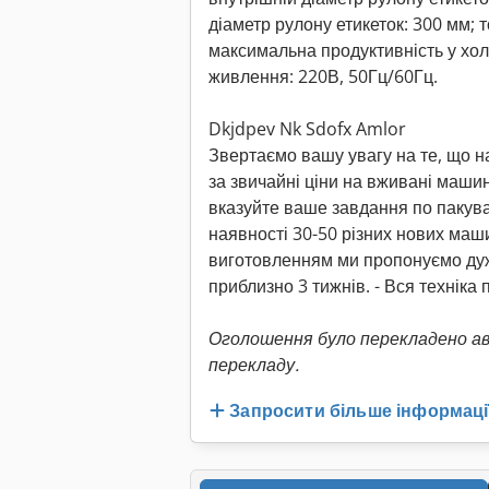
діаметр рулону етикеток: 300 мм; 
максимальна продуктивність у хол
живлення: 220В, 50Гц/60Гц.
Dkjdpev Nk Sdofx Amlor
Звертаємо вашу увагу на те, що на
за звичайні ціни на вживані машин
вказуйте ваше завдання по пакува
наявності 30-50 різних нових маш
виготовленням ми пропонуємо дуж
приблизно 3 тижнів. - Вся техніка
Оголошення було перекладено а
перекладу.
Запросити більше інформаці