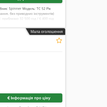
бник: Spinner Модель: TC 52 Рік
ання, без приводних інструментів)
 приблизно 32 500 год / 6 400 год
ментація Стан: добрий
Мала оголошення
Інформація про ціну