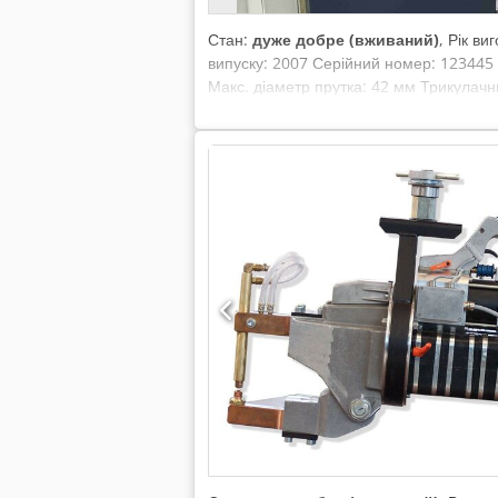
Стан:
дуже добре (вживаний)
, Рік в
випуску: 2007 Серійний номер: 123445 
Макс. діаметр прутка: 42 мм Трикулачн
(зчитано у 2025/11) Комплектація: тра