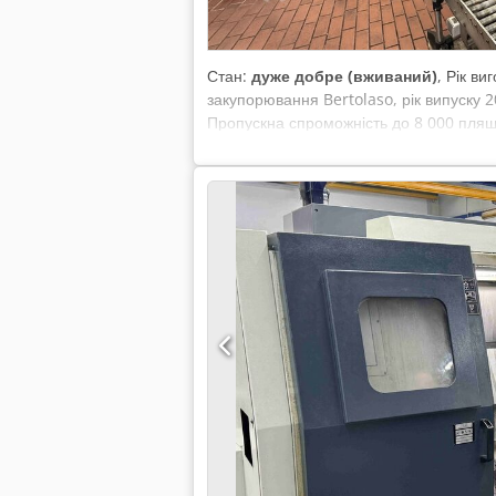
Стан:
дуже добре (вживаний)
, Рік в
закупорювання Bertolaso, рік випуску 2
Пропускна спроможність до 8 000 пляш
стерилізація до початку розливу - Цен
наповнювач - З новою коробкою переда
шнеків - Повністю автоматичне демпфу
подачею пробки 6-головковий закупорюв
контрольною станцією - Автоматичний в
шнеків Лінія розливу та закупорювання
Biedert