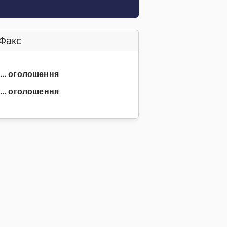
Факс
3... оголошення
... оголошення