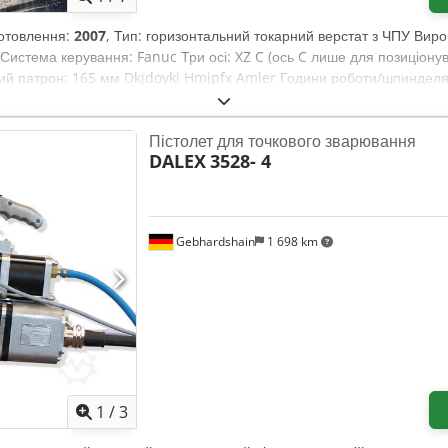
иготовлення:
2007
, Тип: горизонтальний токарний верстат з ЧПУ Виро
Система керування: Fanuc Три осі: XZ C (ось C лише для позиціонув
ий патрон: 165 мм Dkjdoyki Hmjpfx Amler Години роботи/шпинделя:
нспортер стружки, система центрального охолодження, патрон, доку
Пістолет для точкового зварювання
DALEX
3528- 4
Gebhardshain
1 698 km
1
/
3