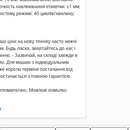
точність наклеювання етикетки: ±1 мм;
остому режимі: 40 циклів/хвилину;
ші ціни на нову техніку часто нижчі
и. Будь ласка, звертайтесь до нас і
нню. - Зазвичай, на складі завжди в
ин. Для машин з індивідуальним
е короткі терміни постачання від
 постачається з повною гарантією.
втоматично. Можливі помилки
ї