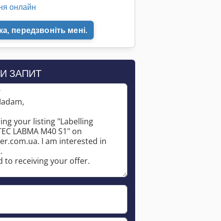
ня онлайн
а, передзвоніть мені.
И ЗАПИТ
*