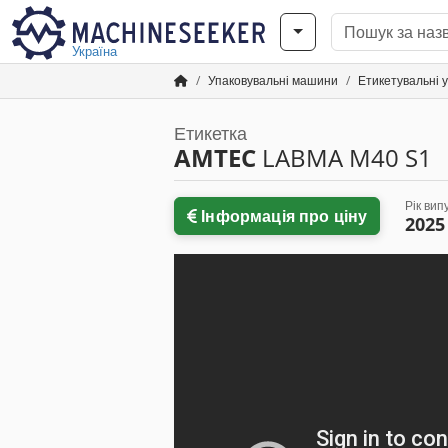
Україна
Упаковувальні машини
Етикетувальні 
Етикетка
AMTEC
LABMA M40 S1
Рік вип
Інформація про ціну
2025