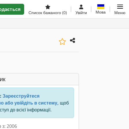
одається
Мова
Список бажаного
(0)
Увійти
Меню
ик
:
Зареєструйтеся
о або увійдіть в систему,
щоб
туп до всієї інформації.
 з: 2006