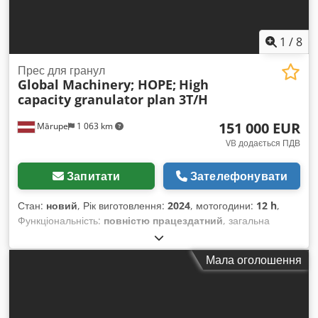
1
/
8
Прес для гранул
Global Machinery; HOPE;
High
capacity granulator plan 3T/H
151 000 EUR
Mārupe
1 063 km
VB додається ПДВ
Запитати
Зателефонувати
Стан:
новий
, Рік виготовлення:
2024
, мотогодини:
12 h
,
Функціональність:
повністю працездатний
, загальна
висота:
60 000 мм
, вхідний струм:
250 A
, з'єднання
стисненого повітря:
6,2 балка
, вхідна напруга:
380 V
, строк
Мала оголошення
гарантії:
24 місяці
, Обладнання:
документація / посібник
,
1. Стіл для подачі матеріалу з рухомим ланцюговим
механізмом. Регульована висота: мінімум 0,8 м, максимум
1,4 м, електропривід. 3 кВт, довжина 4 м. 2. Велика роторна