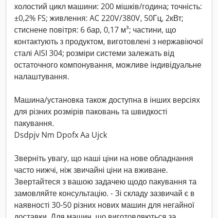
холостий цикл машини: 200 мішків/година; точність:
±0,2% FS; живлення: AC 220V/380V, 50Гц, 2кВт;
стиснене повітря: 6 бар, 0,17 м³; частини, що
контактують з продуктом, виготовлені з нержавіючої
сталі AISI 304; розміри системи залежать від
остаточного компонування, можливе індивідуальне
налаштування.
Машина/установка також доступна в інших версіях
для різних розмірів паковань та швидкості
пакування.
Dsdpjv Nm Dpofx Aa Ujck
Зверніть увагу, що наші ціни на нове обладнання
часто нижчі, ніж звичайні ціни на вживане.
Звертайтеся з вашою задачею щодо пакування та
замовляйте консультацію. - Зі складу зазвичай є в
наявності 30-50 різних нових машин для негайної
доставки. Для машин, що виготовляються за