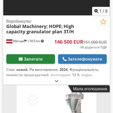
1
/
8
Виробництво
Global Machinery; HOPE;
High
capacity granulator plan 3T/H
146 500 EUR
Mārupe
1 063 km
151 000 EUR
VB додається ПДВ
Запитати
Зателефонувати
Стан:
новий
, Рік виготовлення:
2024
, Функціональність:
повністю працездатний
, мотогодини:
12 h
, вхідна
напруга:
380 V
, вхідний струм:
200 A
, тип вхідного струму:
трифазний
, Обладнання:
Маркування CE
, 1. Стіл для
Мала оголошення
подачі матеріалу з рухомим ланцюговим механізмом.
Регульована висота: мінімум 0,8 м, максимум 1,4 м,
електропривід. 3 кВт, довжина 4 м. 2. Велика роторна
подрібнювальна машина з подвійними лезами, діаметр 1,8
м, глибина 1,9 м, 380В, 30 кВт. 3. Точка підключення з