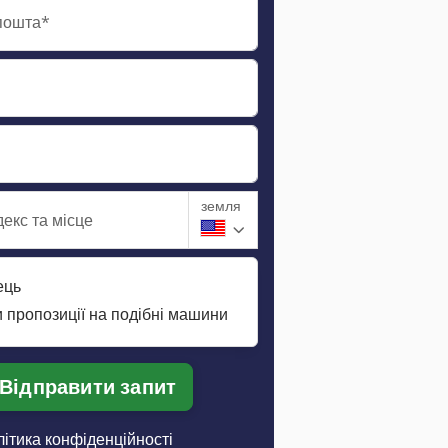
пошта*
земля
екс та місце
ець
 пропозиції на подібні машини
Відправити запит
ітика конфіденційності