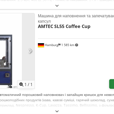
 кг - Габаритні розміри: 1000x850x2300 мм Для продукції з високим 
EXPORT: 56 500 злотих. Запрошую до співпраці!
Машина для наповнення та запечатува
капсул
AMTEC
SL55 Coffee Cup
Hamburg
1 585 km
Запросити більше зображен
1
/
1
Автоматичний порошковий наповнювач і запайщик кришок для невелик
ошкоподібних продуктів (кава, кавові суміші, гарячий шоколад, сухе
априклад, Nespresso, K-Cup, Lavazza, Tassimo, Bellissimo, з фільт
аповнення та дозування за допомогою шнекового дозатора. Система 