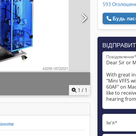
593 Оголошен
Будь ласк
ВІДПРАВИТ
Повідомлення
1
/
1
Ім'я*
ванням