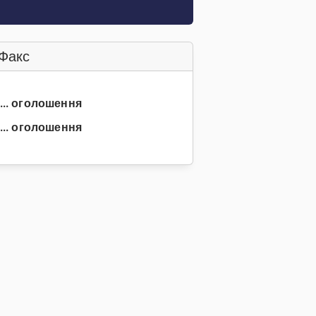
Факс
3... оголошення
... оголошення