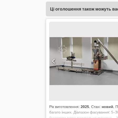
Ці оголошення також можуть вас
Рік виготовлення:
2025
, Стан:
новий
, 
багато інших. Діапазон фасування: 5–30
бункером плюс пакувальна машина. - Жи