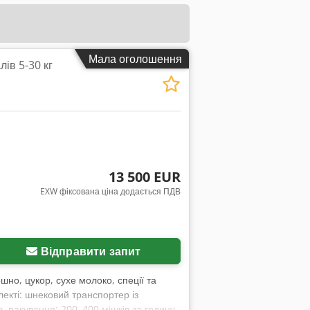
Мала оголошення
ів 5-30 кг
13 500 EUR
EXW фіксована ціна додається ПДВ
Відправити запит
но, цукор, сухе молоко, спеції та
лекті: шнековий транспортер із
ь пакування: 200–400 мішків за годину