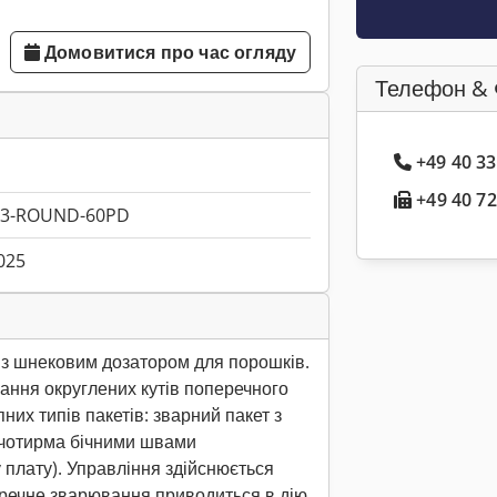
Домовитися про час огляду
Телефон & 
+49 40 3
+49 40 72
3-ROUND-60PD
025
з шнековим дозатором для порошків.
ння округлених кутів поперечного
их типів пакетів: зварний пакет з
и чотирма бічними швами
 плату). Управління здійснюється
еречне зварювання приводиться в дію