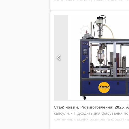
(при вазі 10 кг) - Вага комплекту: 190
додаткового пиловловлювача. Ціна на 
Стан:
новий
, Рік виготовлення:
2025
, 
капсули. - Підходить для фасування пор
контейнери різних розмірів та форм (н
герметичним закриттям. Автоматичне н