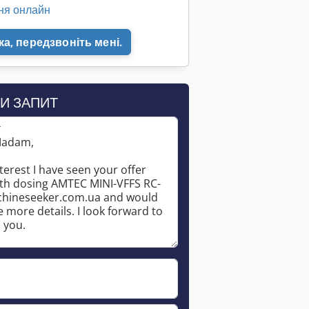
ня онлайн
а, передзвоніть мені.
Запросити більше зображень
И ЗАПИТ
*