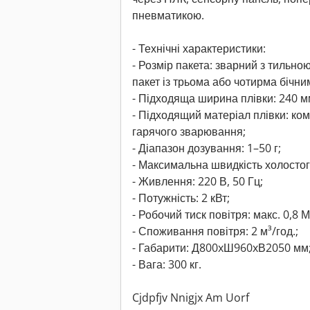
пневматикою.
- Технічні характеристики:
- Розмір пакета: зварний з тильною
пакет із трьома або чотирма бічни
- Підходяща ширина плівки: 240 м
- Підходящий матеріал плівки: ком
гарячого зварювання;
- Діапазон дозування: 1–50 г;
- Максимальна швидкість холостог
- Живлення: 220 В, 50 Гц;
- Потужність: 2 кВт;
- Робочий тиск повітря: макс. 0,8 
- Споживання повітря: 2 м³/год.;
- Габарити: Д800xШ960xВ2050 мм
- Вага: 300 кг.
Cjdpfjv Nnigjx Am Uorf