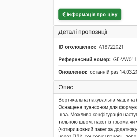
Інформація про ціну
Деталі пропозиції
ID оголошення:
A18722021
Референсний номер:
GE-VW011
Оновлення:
останній раз 14.03.2
Опис
Вертикальна пакувальна машина і
Оснащена пуансоном для формува
шва. Можлива конфігурація наступн
тильною швом, пакет із трьома ч
(чотиришовний пакет за додаткову
через ПЛК, сенсорну панель, поп