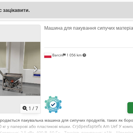
 зацікавити.
Машина для пакування сипучих матеріал
Barcin
1 056 km
1
/
7
Продається пакувальна машина для сипучих продуктів, таких як борош
 кг у паперові або пластикові мішки. Crjdpexfaptefx Am Uef У комп
влення: 2,5 кВт, 400 В, 50 Гц - Точність пакування: ±1% - Швидкіст