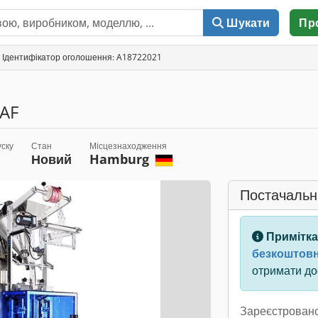
Шукати
Пр
Ідентифікатор оголошення: A18722021
0AF
уску
Стан
Місцезнаходження
Новий
Hamburg
Постачальн
Примітка
безкоштовн
отримати дос
Зареєстровано