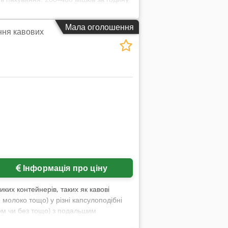
рівнем пилу можливо підключення
Мала оголошення
ння кавових
ь
Інформація про ціну
их контейнерів, таких як кавові
 молоко тощо) у різні капсулоподібні
ром чи без тощо) з подальшим
УФ-стерилізації, іонізатор та система