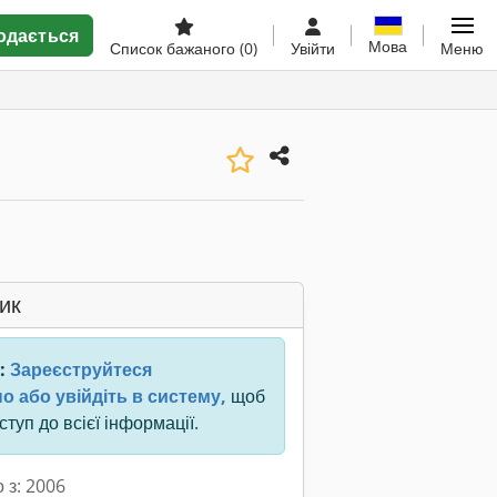
одається
Мова
Список бажаного
(0)
Увійти
Меню
ик
:
Зареєструйтеся
о або увійдіть в систему,
щоб
туп до всієї інформації.
 з: 2006