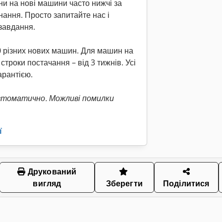
ни на нові машини часто нижчі за
нання. Просто запитайте нас і
завдання.
0 різних нових машин. Для машин на
строки постачання – від 3 тижнів. Усі
рантією.
втоматично. Можливі помилки
ї
Друкований
вигляд
Зберегти
Поділитися