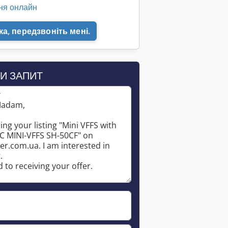
ня онлайн
а, передзвоніть мені.
Запросити більше зображень
И ЗАПИТ
*