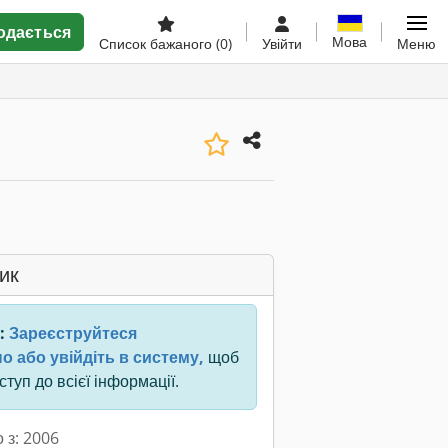
одається
Мова
Список бажаного
(0)
Увійти
Меню
ик
:
Зареєструйтеся
о або увійдіть в систему,
щоб
туп до всієї інформації.
 з: 2006