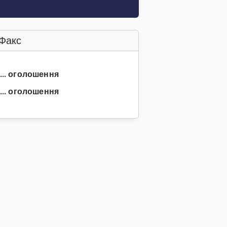
Факс
3... оголошення
... оголошення