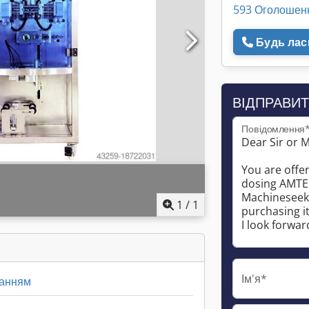
593 Оголошен
Будь ласк
ВІДПРАВИТ
Повідомлення
1
/
1
Ім'я*
ванням