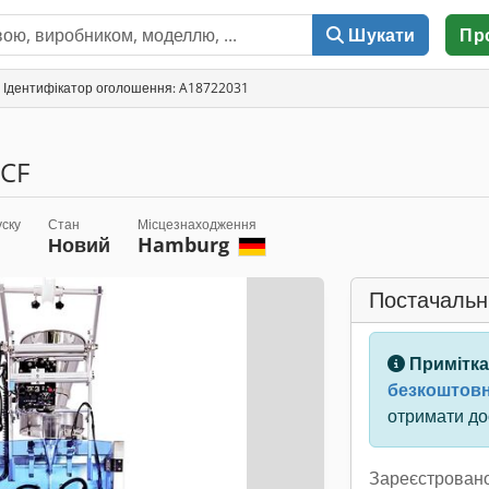
Шукати
Пр
Ідентифікатор оголошення: A18722031
0CF
уску
Стан
Місцезнаходження
Новий
Hamburg
Постачальн
Примітка
безкоштовн
отримати дос
Зареєстровано