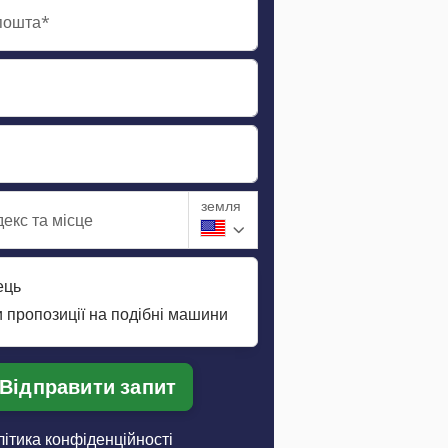
пошта*
земля
екс та місце
ець
 пропозиції на подібні машини
Відправити запит
ітика конфіденційності