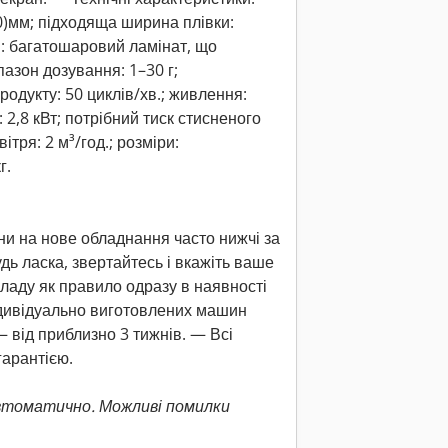
0)мм; підходяща ширина плівки:
и: багатошаровий ламінат, що
азон дозування: 1–30 г;
одукту: 50 циклів/хв.; живлення:
 2,8 кВт; потрібний тиск стисненого
ітря: 2 м³/год.; розміри:
г.
ни на нове обладнання часто нижчі за
дь ласка, звертайтесь і вкажіть ваше
ладу як правило одразу в наявності
ндивідуально виготовлених машин
 від приблизно 3 тижнів. — Всі
арантією.
втоматично. Можливі помилки