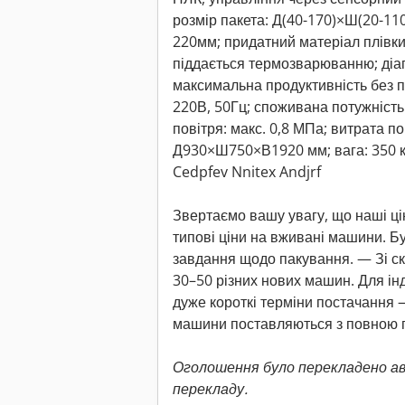
розмір пакета: Д(40-170)×Ш(20-11
220мм; придатний матеріал плівк
піддається термозварюванню; діап
максимальна продуктивність без пр
220В, 50Гц; споживана потужність:
повітря: макс. 0,8 МПа; витрата пов
Д930×Ш750×В1920 мм; вага: 350 к
Cedpfev Nnitex Andjrf
Звертаємо вашу увагу, що наші ці
типові ціни на вживані машини. Бу
завдання щодо пакування. — Зі ск
30–50 різних нових машин. Для і
дуже короткі терміни постачання —
машини поставляються з повною г
Оголошення було перекладено а
перекладу.