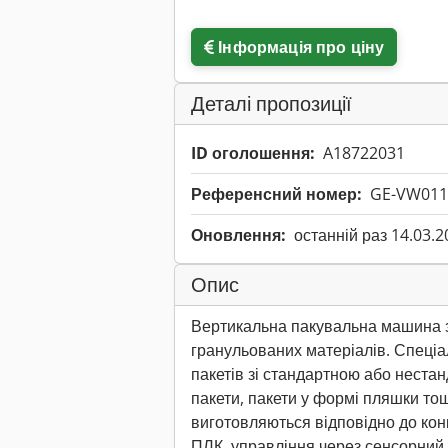
Інформація про ціну
Деталі пропозиції
ID оголошення:
A18722031
Референсний номер:
GE-VW011
Оновлення:
останній раз 14.03.2
Опис
Вертикальна пакувальна машина 
гранульованих матеріалів. Спеціа
пакетів зі стандартною або неста
пакети, пакети у формі пляшки то
виготовляються відповідно до кон
ПЛК, управління через сенсорний 