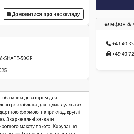
Домовитися про час огляду
Телефон & 
+49 40 3
+49 40 72
8-SHAPE-50GR
025
з об’ємним дозатором для
льно розроблена для індивідуальних
ндартною формою, наприклад, круглі
що. Зварювальні захвати
кретного макету пакета. Керування
екран. — Технічні характеристики: