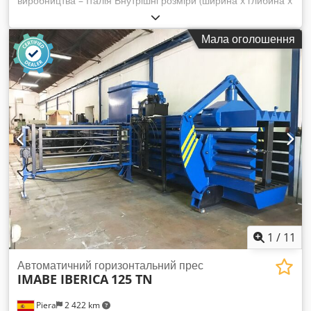
виробництва – Італія Внутрішні розміри (ширина x глибина x
висота): 13 200 x 8 900 x 5 400 мм Зовнішні розміри
(ширина x глибина x висота): 14 060 x 9 500 x 6 900 мм
Мала оголошення
Двигуни вентиляторів: 5,5 кВт з регульованою швидкістю
Максимальна електрична потужність, необхідна для
вентиляторів: 55 кВт Csdsv Nkauepfx Amusrf
1
/
11
Автоматичний горизонтальний прес
IMABE IBERICA
125 TN
Piera
2 422 km