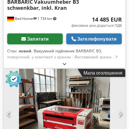
BARBARIC
Vakuumheber B3
schwenkbar, inkl. Kran
14 485 EUR
Bad Honnef
1 734 km
фіксована ціна додається ПДВ
Запитати
Зателефонувати
Стан:
новий
, Вакуумний підйомник BARBARIC B3,
поворотний, у комплекті з краном - Виставковий зразок - У
комплекті: - Вакуумний підйомник BARBARIC uniWood UWL
3, 150 кг Вертикальне та горизонтальне транспортування
Мала оголошення
рівних промислових плит (покриті плити, натуральне
дерево) розміром до 3000 x 2100 мм. - Діапазон нахилу 90°
з пневматичним механізмом нахилу. - Виконання повністю
укомплектоване підйомним механізмом і системами
безпеки (вакуумний манометр та ручний запірний клапан з
механічним захистом). - Траверса uniWood із 2 присосками
Ø 270 мм на регульованій траверсі (довжина траверси:
1500 мм). У комплекті: - Опція посиленого виконання
BARBARIC uniWood для злегка проникних плит