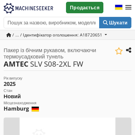
Продається
Шукати
/ ... / Ідентифікатор оголошення: A18720651
Пакер із бічним рукавом, включаючи
термоусадковий тунель
AMTEC
SLV S08-2XL FW
Рік випуску
2025
Стан
Новий
Місцезнаходження
Hamburg