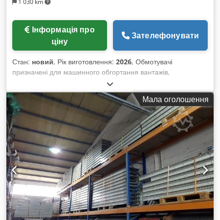
1 030 km
Інформація про
Зателефонувати
ціну
Стан:
новий
, Рік виготовлення:
2026
, Обмотувачі
призначені для машинного обгортання вантажів,
розташованих на піддонах, стретч-плівкою. Особливо
рекомендуються у місцях, де вимагається висока
Мала оголошення
продуктивність та низькі трудові й фінансові витрати на
процес пакування, таких як дистрибуційні центри, гуртові
склади, виробничі підприємства, а також менші компанії.
Нова модель – оснащена сенсорною панеллю керування,
меню доступне польською, німецькою, англійською та
французькою мовами. Технічні характеристики: МАЧТА: –
Висота: 2,4 м СТІЛ – Діаметр столу: 1650 мм – Макс. розмір
піддона: 1200x1200 мм – Макс. вага піддона: 2000 кг – Тип
столу: плаский – Регульована швидкість обертання
платформи: 3-12 об/хв – Продуктивність: до 30 піддонів/год.
– Автоматичне повернення у вихідну позицію – Потужний
ланцюговий привід Csdpfstpvbmex Amuorf – Функція