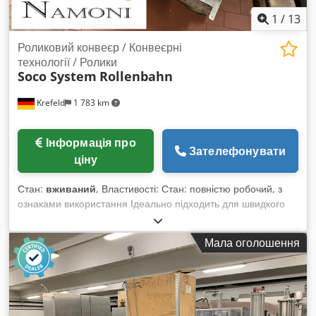
1
/
13
Роликовий конвеєр / Конвеєрні
технології / Ролики
Soco System
Rollenbahn
Krefeld
1 783 km
Інформація про
Зателефонувати
ціну
Стан:
вживаний
, Властивості: Стан: повністю робочий, з
ознаками використання Ідеально підходить для швидкого
транспортування матеріалів Професійно демонтований та
упакований Виробник: Soco System Стан: вживаний
Мала оголошення
Модель/тип: роликовий Тип приводу: гравітаційний
Комплект складається з: 7 сегментів (5 x 1 980 мм, 2 x 960
мм) Загальна довжина: близько 11 820 мм Загальна
ширина: близько 470 мм Ширина транспортування/роликів:
близько 410 мм Crodpfxsi Dt Eps Amuef Довжина сегменту: