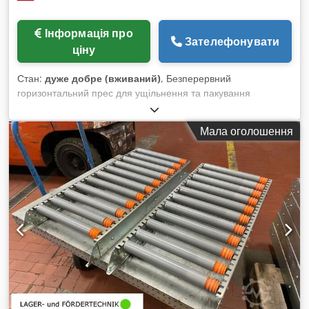
Інформація про
Зателефонувати
ціну
Стан:
дуже добре (вживаний)
, Безперервний
горизонтальний прес для ущільнення та пакування
матеріалів, таких як картон, папір, пластик та інше.
Виробник IMABE IBERICA, тиск 125 тонн, завантажувальний
Мала оголошення
отвір 1800 × 1000 мм, із ножами зверху ущільнюючого візка,
що дозволяє розрізати надлишковий матеріал над тунелем
ущільнення. Відкидна ущільнювальна камера зверху та з
боків для кращого утримання матеріалу, вихід для тюків
розміром 1050 × 1100 мм з регульованою довжиною.
Автоматична система бокового обв’язування 5 дротами для
високої продуктивності 30–35 тонн/год. Повністю
відновлений та перевірений у 2019 році. Credpfsv U R Agex
Amujf