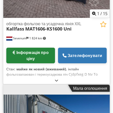
холодильники; охолоджувальні системи для верстатів;
холодильники S&A; IPG-Laser, MAX Photonics, Raycus;
1
/
15
компресори; поворотні пристрої; дзеркала для лазерного
обладнання.
обгортка фольгою та усадочна лінія XXL
Kallfass
MAT1606-KS1600 Uni
Sevenum
1 824 km
Інформація про
Зателефонувати
ціну
Стан:
майже як новий (вживаний)
, інлайн
фольгозапаювач і термоусадкова піч Cjdpfxeg D Nv To
Amusrf Виробник: Kallfass Тип: напівавтоматична/
автоматична термоусадкова піч Модель: Mat 1606-
Мала оголошення
KS1600uni Продуктивність: 10-15 упак./хв (залежить від
продукту) Рама: сталева Робоча зона: 1600(стрічка) x 600
мм (Ш x В) Габарити: Д x Ш x В = 4000 x 2050 x 1750 мм
Вага: 900 кг Електроживлення: 380 В + N + E, 65 кВт Стан:
як є, робочий стан