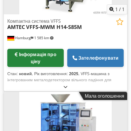
1
/
1
Компактна система VFFS
AMTEC
VFFS-MWM H14-S85M
Hamburg
1 585 km
Інформація про
Зателефонувати
ціну
Стан:
новий
, Рік виготовлення:
2025
, VFFS-машина з
інтегрованим металодетектором вільного падіння для
контролю вертикально падаючих продуктів і 14-головою
мультиголовковою вагою для сипучих матеріалів та
Мала оголошення
гранулятів. Компактна конструкція без платформи.
Підходить для виготовлення пакетів типу рукав із заднім
швом, стоячих пакетів з бічними складками (необхідний
інструмент для складок) АБО пірамідальних пакетів
(потрібний спеціальний зварювальний вузол). Вертикальна
пакувальна машина оснащена: сенсорним екраном; ПЛК;