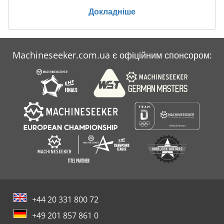
2266×1416×2538 мм; вага: 900 кг. Chjdsv Nm U Ujpfx Ag
Докладніше
Aea
Machineseeker.com.ua є офіційним спонсором:
+44 20 331 800 72
+49 201 857 861 0