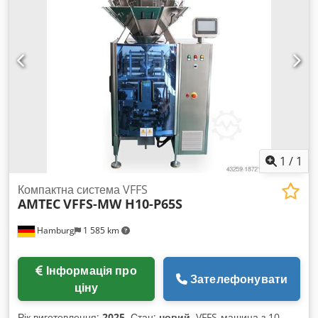
1
/
1
Компактна система VFFS
AMTEC
VFFS-MW H10-P65S
Hamburg
1 585 km
Інформація про
Зателефонувати
ціну
Рік виготовлення:
2025
, Стан:
новий
, VFFS-машина з 10-