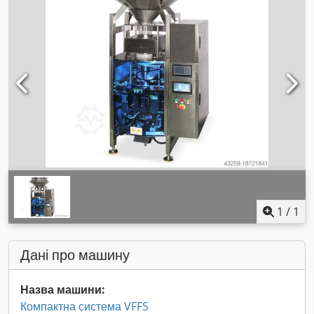
1
/
1
Дані про машину
Назва машини:
Компактна система VFFS