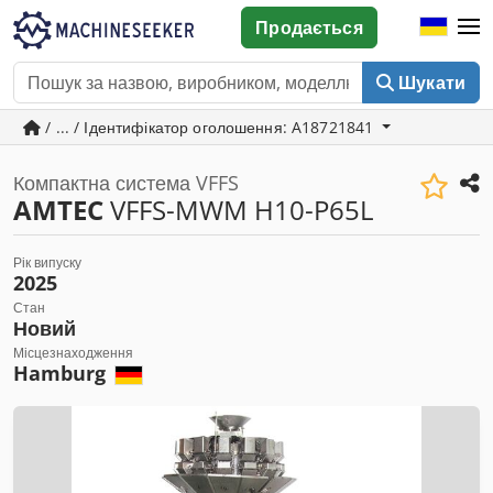
Продається
Шукати
/ ... / Ідентифікатор оголошення: A18721841
Компактна система VFFS
AMTEC
VFFS-MWM H10-P65L
Рік випуску
2025
Стан
Новий
Місцезнаходження
Hamburg