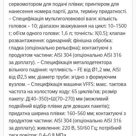
сервомотором для подачі плівки; принтером для
нанесення номера партії, дати, терміну придатності.
– Специфікація мультиголовкової ваги: кількість
головок – 10; діапазон зважування на цикл: 10–1500
г; обʼєм одного голови: 1,6 л; точність: X(0.5); клапан
розвантаження: одинарний; фінішна обробка:
гладка (опціонально рельєфна); контактуючі з
продуктом частини: AISI 304 (опціонально AISI 316
за доплату). – Специфікація металодетектора
вільного падіння: чутливість – FE від Ø1,2 мм, AISI
від Ø2,5 мм; діаметр труби: згідно з формуючим
вузлом. – Специфікація машини VFFS: макс. тактова
частота на холостому ходу: 65 циклів/хв; розмір
пакету: Д(40–350)×Ш(70–270) мм (можливий
подвійний відбір плівки для довших пакетів);
придатна ширина плівки: 160–560 мм; контактуючі з
продуктом частини: AISI 304 (опціонально AISI 316
за доплату); живлення: 220 В, 50/60 Гц; потрібний
тиск повітря: 0,4–0,8 МПа.