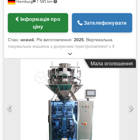
Hamburg
1 585 km
виготовлення — від 3 тижнів. Cjdev Nnb Nopfx Ag Asha Усі
машини постачаються з повною гарантією.
Інформація про
Зателефонувати
ціну
Стан:
новий
, Рік виготовлення:
2025
, Вертикальна
пакувальна машина з дозуючим пристроєм(ями) з 4
виробничими лініями для виготовлення «стік-паків» із
середнім швом на спині (альтернативно: зварювання по 3
Мала оголошення
або 4 сторонах — за додаткову плату) для фасування
гранулятів (цукор, сіль тощо). PLC і кольоровий сенсорний
екран OMRON, самодіагностика. Пневматичні компоненти
AIRTAC, температурний PID-регулятор OMRON, електронні
компоненти SCHNEIDER і OMRON. Привід плівки, керування
перетворювачем AB, виконання з нержавіючої сталі (SS304),
наповнювальний пристрій з вібраційною чашею для
гранулятів. - Характеристики: максимальна продуктивність у
холостому режимі: 4x60 циклів/хвилина; точність: +/-10%;
підходить для всіх BOPP-/PE- і ламінованих плівок; розміри
пакетів: Д(50-350)xШ(10-100)мм; живлення: 220V, 3,5кВт;
стиснене повітря: 1,5м³/хв, 6бар; габарити машини: