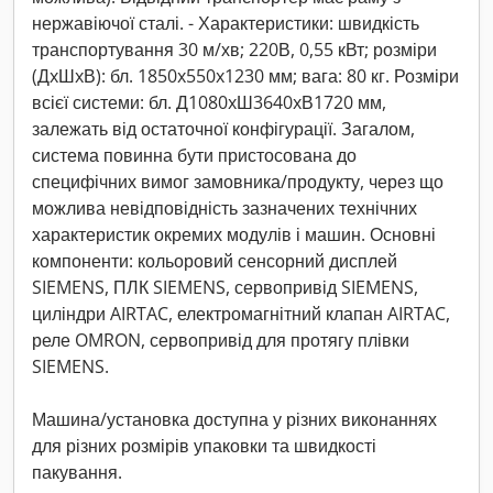
нержавіючої сталі. - Характеристики: швидкість
транспортування 30 м/хв; 220В, 0,55 кВт; розміри
(ДxШxВ): бл. 1850x550x1230 мм; вага: 80 кг. Розміри
всієї системи: бл. Д1080xШ3640xВ1720 мм,
залежать від остаточної конфігурації. Загалом,
система повинна бути пристосована до
специфічних вимог замовника/продукту, через що
можлива невідповідність зазначених технічних
характеристик окремих модулів і машин. Основні
компоненти: кольоровий сенсорний дисплей
SIEMENS, ПЛК SIEMENS, сервопривід SIEMENS,
циліндри AIRTAC, електромагнітний клапан AIRTAC,
реле OMRON, сервопривід для протягу плівки
SIEMENS.
Машина/установка доступна у різних виконаннях
для різних розмірів упаковки та швидкості
пакування.