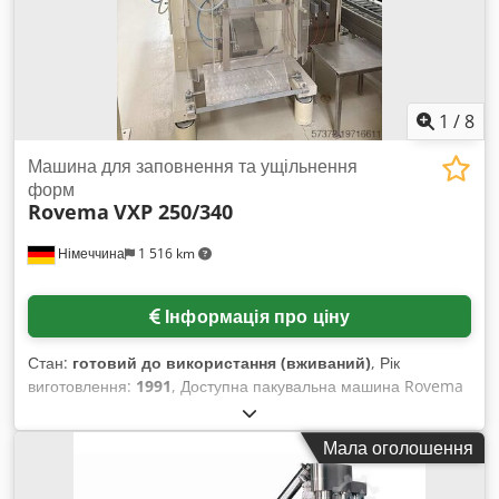
1
/
8
Машина для заповнення та ущільнення
форм
Rovema
VXP 250/340
Німеччина
1 516 km
Інформація про ціну
Стан:
готовий до використання (вживаний)
, Рік
виготовлення:
1991
, Доступна пакувальна машина Rovema
з пристроєм формування пакетів
(Schlauchbeutelmaschine) у комплекті з багатоголовковими
Мала оголошення
вагами Ishida CCW-S-211. Продуктивність пакування: 80
пакетів/хв., розміри пакету X/Y: 250 мм/350 мм,