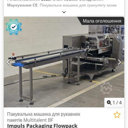
Маркування CE
, Пакувальна машина для грануляту може
фасувати такі продукти, як квасоля, рис, цукор, мигдаль та
інші зернисті матеріали. Комплект включає: 1. Подавач із
Мала оголошення
бункером, синхронізований з пакувальною машиною 2.
Двокамерна пакувальна машина Діапазон фасування: від 5
до 5000 г Швидкість фасування: 400–600 пакетів/годину
(розрахунок для 1 кг) Dcedpfx Aexyiz Ijfwsk Матеріал:
нержавіюча сталь 304SS, дозволена для контакту з
харчовими продуктами Потужність: 1,5 кВт Напруга: 220 В,
50 Гц, однофазна
1
/
4
Пакувальна машина для рукавних
пакетів Multitalent BF
Impuls Packaging
Flowpack