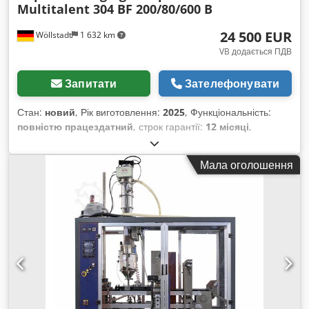
Multitalent 304 BF 200/80/600 B
24 500 EUR
Wöllstadt
1 632 km
VB додається ПДВ
Запитати
Зателефонувати
Стан:
новий
, Рік виготовлення:
2025
, Функціональність:
повністю працездатний
, строк гарантії:
12 місяці
,
Багатофункціональна упаковочна машина поєднує видатну
якість обробки з широким спектром робіт. Ваша упаковка
Мала оголошення
стане ще ефективнішою завдяки інтуїтивно зрозумілому
управлінню. Високоякісний матеріалорозмотувач із
подвійною автоматичною центруванням рулону забезпечує
точне ведення матеріалу. Активний пристрій попереднього
натягу матеріалу гарантує оптимальну натяжку стрічки для
бездоганних результатів пакування. Надпотужні безщіткові
двигуни та зручна сенсорна панель управління
забезпечують максимальну гнучкість при зміні формату,
значно спрощуючи ваші операції. Машина має пам’ять для
збереження робочих параметрів – до 50 різних продуктів.