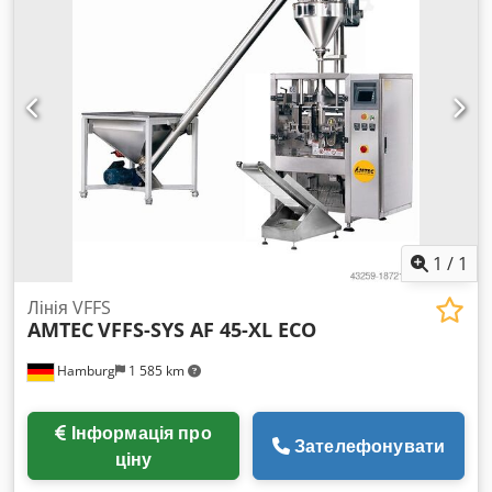
максимальна ширина рулону: 530 мм, габарити машини
X/Y/Z: приблизно 2000 мм/1450 мм/1850 мм, вага:
приблизно 1200 кг, напрацювання: 14 607 годин.
Документація в наявності. Огляд на місці можливий.
Dcedpfx Aew H Audsfwek
1
/
1
Лінія VFFS
AMTEC
VFFS-SYS AF 45-XL ECO
Hamburg
1 585 km
Інформація про
Зателефонувати
ціну