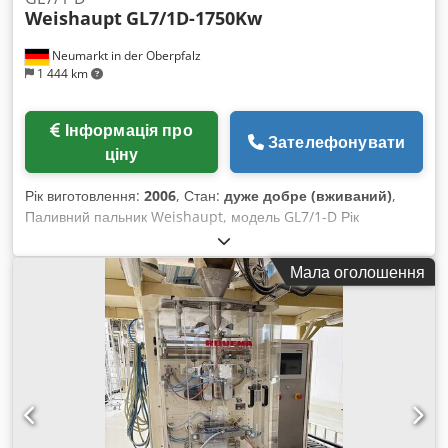
Weishaupt
GL7/1D-1750Kw
Neumarkt in der Oberpfalz
1 444 km
Інформація про
Зателефонувати
ціну
Рік виготовлення:
2006
, Стан:
дуже добре (вживаний)
,
Паливний пальник Weishaupt, модель GL7/1-D Рік
виготовлення: 2006 Ми розмовляємо російською! Огляд
можливий лише за попередньою домовленістю по
Мала оголошення
телефону! Пріоритет при продажу – дилери, підприємці або
експорт. Dcodpfx Asi Atc Hefwok Уся інформація надається
без гарантій, можливі помилки та продаж іншим покупцям.
Продавець не несе відповідальності за помилки в тексті та
передачі даних. Ми з радістю придбаємо ваш вживаний
котел або пальник! Звісно, ми також оформимо всі
необхідні документи. Можливе завантаження.