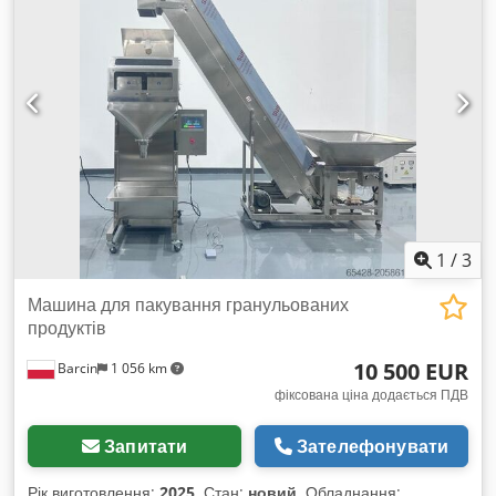
1
/
3
Машина для пакування гранульованих
продуктів
10 500 EUR
Barcin
1 056 km
фіксована ціна додається ПДВ
Запитати
Зателефонувати
Рік виготовлення:
2025
, Стан:
новий
, Обладнання: