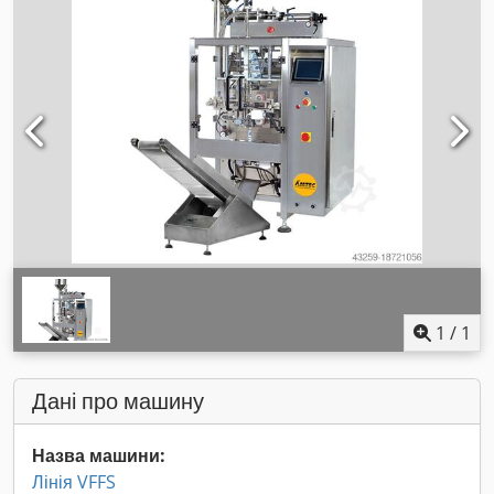
1
/
1
Дані про машину
Назва машини:
Лінія VFFS