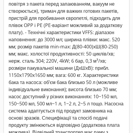
повітря з пакета перед запаюванням, вакуум не
створюється), тримач для важких готових пакетів,
пристрій для пробивання європетлі, підходить для
плівок OPP і PE (PE-варіант можливий за додаткову
плату). - Технічні характеристики VFFS: діапазон
наповнення: до 3000 мл; ширина плівки: макс. 520
мм; розмір пакетів min-max: Д(80-400)xШ(80-250)
мм; макс. холостої продуктивності: 50 циклів/хв;
нерж. сталь 304; 220V, 4kW; 6 бар, 0,3 м³/хв;
розміри пакувальної машини (ДxШxВ): прибл.
1150x1790x1650 мм; вага: 600 кг. Характеристики
бака та насоса: об’єм бака близько 50 л (можливе
індивідуальне виконання); висота близько 70 мм;
насос доступний у різних виконаннях: 10~150 мл,
150~500 мл, 500 мл~1 л, 1~2 л, 2~5 л тощо. Насосна
система адаптується під продукт замовника на
основі зразків. Специфікації та спосіб подачі
продукту змінюються відповідно (додаткова плата
можлива). Відвідний транспортер має раму з