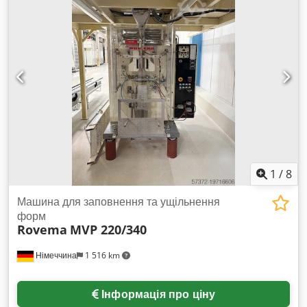
гарантії, можливі помилки та попередній продаж.
Продавець не несе відповідальності за друкарські помилки
або помилки при передачі даних. З радістю викупимо ваш
використаний котел або пальник! Звісно, ми беремо на
себе всі формальності. Завантаження можливе. Djdovgmg
Sspfx Afwjck
1
/
8
Машина для заповнення та ущільнення
форм
Rovema
MVP 220/340
Німеччина
1 516 km
Інформація про ціну