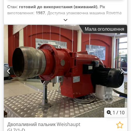
Стан:
готовий до використання (вживаний)
, Рік
виготовлення:
1987
, Доступна упаковочна машина Rovema
типу flow-pack разом із багатоголовими вагами Ishida CCW-
S-211. Розміри пакету (Ш/В): 220 мм/340 мм,
Мала оголошення
продуктивність: 55 пакетів за хвилину, наробіток: 35 554
години. Вся документація в наявності. Можливий огляд на
місці. Dcsdew H At Topfx Afwok
1
/
10
Двопаливний пальник Weishaupt
GL7/1-D