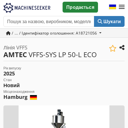
Продається
Шукати
/ ... / Ідентифікатор оголошення: A18721056
Лінія VFFS
AMTEC
VFFS-SYS LP 50-L ECO
Рік випуску
2025
Стан
Новий
Місцезнаходження
Hamburg