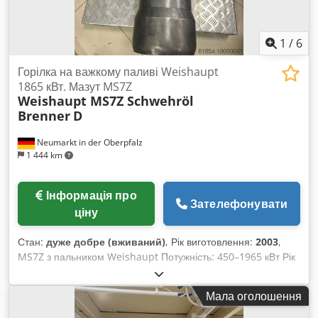
1
/
6
Горілка на важкому паливі Weishaupt
1865 кВт. Мазут MS7Z
Weishaupt MS7Z Schwehröl
Brenner
D
Neumarkt in der Oberpfalz
1 444 km
Інформація про
Зателефонувати
ціну
Стан:
дуже добре (вживаний)
, Рік виготовлення:
2003
,
MS7Z з пальником Weishaupt Потужність: 450–1965 кВт Рік
випуску: 2003 Ми розмовляємо російською! Огляд
можливий тільки за попередньою телефонною
Мала оголошення
домовленістю! Перевага віддається продажу дилерам,
підприємствам або на експорт. Вся інформація вказана без