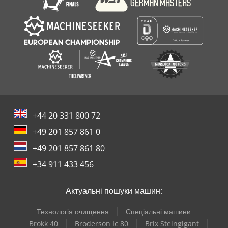
відхилення у характеристиках окремих модулів та машин.
Основні компоненти: кольоровий сенсорний дисплей
SIEMENS, PLC контролер SIEMENS, сервомотор SIEMENS,
циліндр AIRTAC, електромагнітний клапан AIRTAC, реле
OMRON, сервомотор для транспортування плівки SIEMENS.
Dcjdpev Nmk Ajfx Afwok Машину/установку також можна
замовити у різних версіях для різних розмірів пакувань і
швидкостей пакування. Зверніть увагу, що наші ціни на нову
техніку часто нижчі за звичні ціни вживаної. Будь ласка,
зверніться і повідомте нам ваше пакувальне завдання. На
+44 20 331 800 72
складі зазвичай відразу доступні 30–50 нових різних машин.
Для машин, виготовлених під замовлення, строки
+49 201 857 861 0
постачання дуже короткі – від 3 тижнів. Усі машини
+49 201 857 861 80
постачаються з повною гарантією.
+34 911 433 456
Актуальні пошуки машин:
Технологія очищення
Спеціальні машини
Brokk 40
Broderson Ic 80
Brix Steingigant