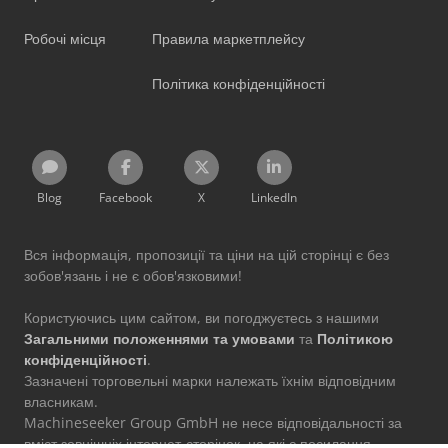
Робочі місця
Правила маркетплейсу
Політика конфіденційності
Blog
Facebook
X
LinkedIn
Вся інформація, пропозиції та ціни на цій сторінці є без
зобов'язань і не є обов'язковими!
Користуючись цим сайтом, ви погоджуєтесь з нашими
Загальними положеннями та умовами
та
Політикою
конфіденційності
.
Зазначені торговельні марки належать їхнім відповідним
власникам.
Machineseeker Group GmbH не несе відповідальності за
вміст зовнішніх інтернет-сторінок, на які є посилання.