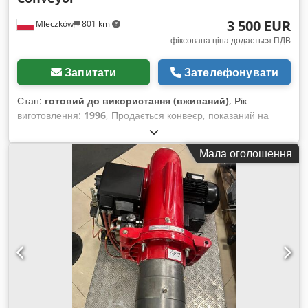
3 500 EUR
Mleczków
801 km
фіксована ціна додається ПДВ
Запитати
Зателефонувати
Стан:
готовий до використання (вживаний)
, Рік
виготовлення:
1996
, Продається конвеєр, показаний на
фотографії. Запрошую до контакту. Dsdsvb Ilfspfx Afweck
Мала оголошення