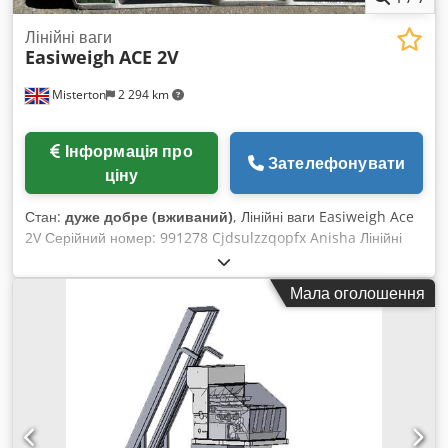
за середні ціни на вживані. Надішліть, будь ласка, запит та
опишіть Вашу задачу по пакуванню. Зазвичай на складі
Лінійні ваги
Easiweigh
ACE 2V
постійно є 30-50 різних нових машин в наявності. Крім того,
дуже короткі строки постачання для машин під замовлення
Misterton
2 294 km
– від приблизно 3 тижнів. Усі машини доступні з повною
гарантією.
Інформація про
Зателефонувати
ціну
Стан:
дуже добре (вживаний)
, Лінійні ваги Easiweigh Ace
2V Серійний номер: 991278 Cjdsulzzqopfx Anisha Лінійні
ваги з однією головкою з нержавіючої сталі, оснащені
ножною педаллю, 1 фаза.
Мала оголошення