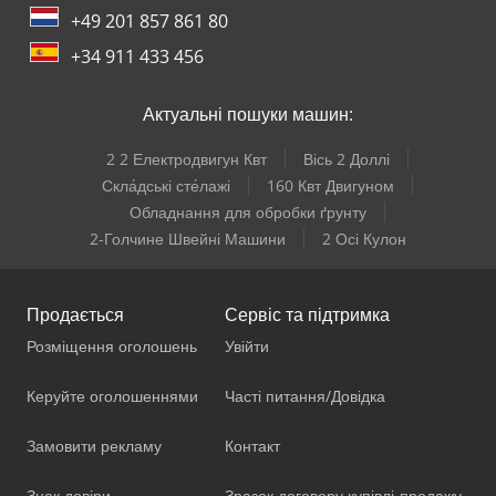
+49 201 857 861 80
+34 911 433 456
Актуальні пошуки машин:
2 2 Електродвигун Квт
Вісь 2 Доллі
Скла́дські сте́лажі
160 Квт Двигуном
Обладнання для обробки ґрунту
2-Голчине Швейні Машини
2 Осі Кулон
Продається
Сервіс та підтримка
Розміщення оголошень
Увійти
Керуйте оголошеннями
Часті питання/Довідка
Замовити рекламу
Контакт
Знак довіри
Зразок договору купівлі-продажу