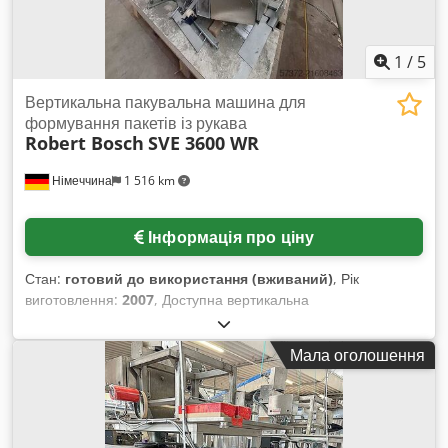
Термін поставки: за запитом. Якщо вас зацікавила ця
машина, компанія DL Packaging модернізує її відповідно до
вашого продукту та конкретних вимог.
1
/
5
Вертикальна пакувальна машина для
формування пакетів із рукава
Robert Bosch
SVE 3600 WR
Німеччина
1 516 km
Інформація про ціну
Стан:
готовий до використання (вживаний)
, Рік
виготовлення:
2007
, Доступна вертикальна
високопродуктивна пакувальна машина для пакування в
рукавні пакети Robert Bosch. Діапазон формату: 360 мм,
Мала оголошення
продуктивність пакування: 80 пакетів/хв. Можливий огляд
на місці. Ймовірна доступність з червня 2026 року.
Cjdpfsyxratox Anieha