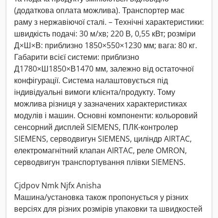
(додаткова оплата можлива). Транспортер має
раму з нержавіючої сталі. – Технічні характеристики:
швидкість подачі: 30 м/хв; 220 В, 0,55 кВт; розміри
Д×Ш×В: приблизно 1850×550×1230 мм; вага: 80 кг.
Габарити всієї системи: приблизно
Д1780×Ш1850×В1470 мм, залежно від остаточної
конфігурації. Система налаштовується під
індивідуальні вимоги клієнта/продукту. Тому
можлива різниця у зазначених характеристиках
модулів і машин. Основні компоненти: кольоровий
сенсорний дисплей SIEMENS, ПЛК-контролер
SIEMENS, серводвигун SIEMENS, циліндр AIRTAC,
електромагнітний клапан AIRTAC, реле OMRON,
серводвигун транспортування плівки SIEMENS.
Cjdpov Nmk Njfx Anisha
Машина/установка також пропонується у різних
версіях для різних розмірів упаковки та швидкостей