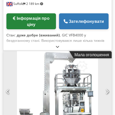
Suffolk
2 189 km
Інформація про
Зателефонувати
ціну
Стан:
дуже добре (вживаний)
, GIC VFB4000 у
бездоганному стані. Використовувався лише кілька тижнів
до скасування контракту. Може бути поставлений у складі
лінії з ваговим обладнанням Multipond (також
Мала оголошення
використовувалося лише кілька тижнів). Codpfx
Ansvtcqgjijha