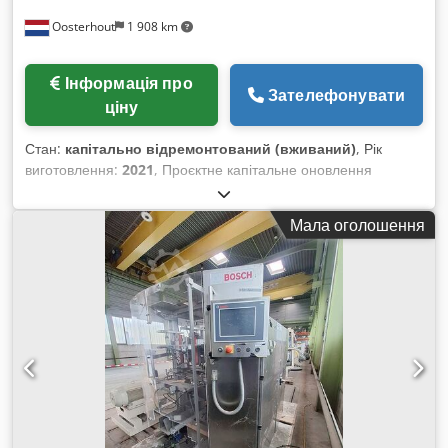
Oosterhout
1 908 km
Інформація про
Зателефонувати
ціну
Стан:
капітально відремонтований (вживаний)
, Рік
виготовлення:
2021
, Проєктне капітальне оновлення
завершено у 2020–2021 роках. Первісно виготовлена у 1991
році та повністю модернізована компанією DL Packaging у
Мала оголошення
2021 році. Тепер знову доступна до продажу! Після
оновлення машина відпрацювала лише приблизно 150
годин – доступна негайно. Chodpfxex Dapwe Anisa У
комплекті: - Формуючий комплект FS 110 для виготовлення
пакетів-подушок, 110 мм ширина - Формуючий комплект FS
180 для пакетів-подушок, 180 мм ширина - Принтер
Markem X65 TTO Машина може виробляти як пакети-
подушки, так і пакети з плоским дном. У комплект входять
SDX, принтер і формуючі комплекти. Продуктивність: 50–80
пакетів/хв, залежно від формату пакета, товщини плівки,
фасованого продукту, дозуючої та синхронізаційної систем.