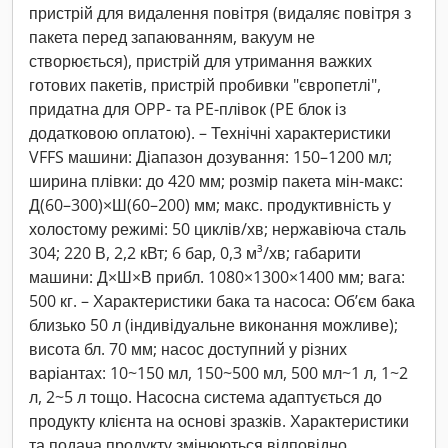
пристрій для видалення повітря (видаляє повітря з
пакета перед запаюванням, вакуум не
створюється), пристрій для утримання важких
готових пакетів, пристрій пробивки "європетлі",
придатна для OPP- та PE-плівок (PE блок із
додатковою оплатою). – Технічні характеристики
VFFS машини: Діапазон дозування: 150–1200 мл;
ширина плівки: до 420 мм; розмір пакета мін-макс:
Д(60–300)×Ш(60–200) мм; макс. продуктивність у
холостому режимі: 50 циклів/хв; нержавіюча сталь
304; 220 В, 2,2 кВт; 6 бар, 0,3 м³/хв; габарити
машини: Д×Ш×В прибл. 1080×1300×1400 мм; вага:
500 кг. – Характеристики бака та насоса: Обʼєм бака
близько 50 л (індивідуальне виконання можливе);
висота бл. 70 мм; насос доступний у різних
варіантах: 10~150 мл, 150~500 мл, 500 мл~1 л, 1~2
л, 2~5 л тощо. Насосна система адаптується до
продукту клієнта на основі зразків. Характеристики
та подача продукту змінюються відповідно