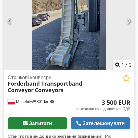
1
/
5
Стрічкові конвеєри
Forderband Transportband
Conveyor
Conveyors
3 500 EUR
Mleczków
801 km
фіксована ціна додається ПДВ
Запитати
Зателефонувати
Стан:
готовий до використання (вживаний)
, Рік