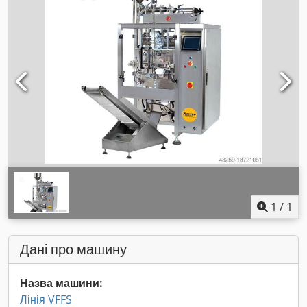
1
/
1
Дані про машину
Назва машини:
Лінія VFFS