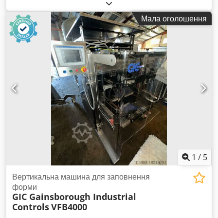
пакувальні машини для пакетів у рукав від PFM. 1) PFM
Zenith, рік випуску: 2012, вага: близько 870 кг, підключена
Мала оголошення
потужність: 5 кВт, продуктивність: приблизно 60 упаковок/хв.
2) PFM Zenith, рік випуску: 2009, вага: близько 980 кг,
підключена потужність: 6 кВт, продуктивність: приблизно 60
упаковок/хв. Обидві машини використовувалися в харчовій
промисловості для пакування окремих пакетиків у великий
збірний пакет. Документація в наявності. Огляд на місці
можливий. Cedpfxjubbzuj Anioha
1
/
5
Вертикальна машина для заповнення
форми
GIC Gainsborough Industrial
Controls
VFB4000