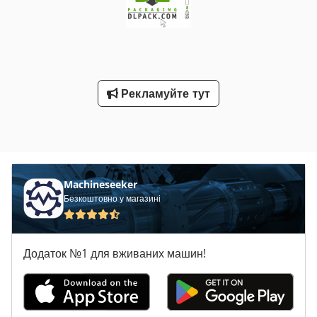
керування WEINVIEW, автоматичне налаштування програм,
датчик маркування, модуль для швидкої зміни форм, блок
зварювання з сервоприводом, сервопривід для
транспортування плівки, можлива подвійна подача. -
Технічні характеристики: розмір пакета: Д(50-230)xШ(60-
190) (одинарна подача); макс. холостий хід машини: 100
Рекламуйте тут
тактів/хв; нержавіюча сталь; 220В/4,5кВт; 6 бар, 0,2м³/хв;
розміри машини: Д3842xШ1149xВ3113 мм (залежно від
остаточного компонування); вага: 800/900 кг. Cjdpfev
Nmgkex Anisha Зверніть увагу, що наші ціни на нове
обладнання часто нижчі за звичайні ціни на вживані
машини. Просто зверніться до нас із Вашим пакувальним
завданням — ми з радістю допоможемо! На складі зазвичай
Machineseeker
є 30-50 різних нових машин у наявності. Для машин, які
Безкоштовно у магазині
виготовляються під індивідуальні замовлення, у нас дуже
короткі терміни поставки — від 3 тижнів. Всі машини
постачаються з повною гарантією.
Додаток №1 для вживаних машин!