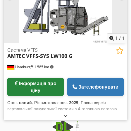
1
/
1
Система VFFS
AMTEC
VFFS-SYS LW100 G
Hamburg
1 585 km
Інформація про
Зателефонувати
ціну
Стан:
новий
, Рік виготовлення:
2025
, Повна версія
вертикальної пакувальної системи з 4-головною ваговою
системою (2,4 л/голова), одноємнісним подаючим
транспортером і випускним конвеєром. Вертикальна
пакувальна машина: PLC MITSUBISHI, сенсорний монітор