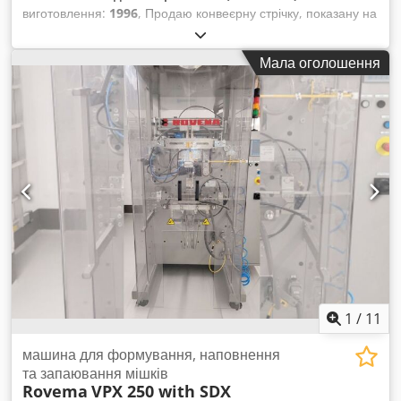
виготовлення:
1996
, Продаю конвеєрну стрічку, показану на
фотографіях. Запрошую до контакту. Chsdpfx Anoxlaa
Seiea
Мала оголошення
1
/
11
машина для формування, наповнення
та запаювання мішків
Rovema
VPX 250 with SDX