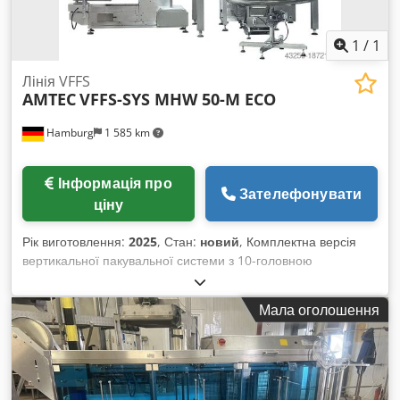
1
/
1
Лінія VFFS
AMTEC
VFFS-SYS MHW 50-M ECO
Hamburg
1 585 km
Інформація про
Зателефонувати
ціну
Рік виготовлення:
2025
, Стан:
новий
, Комплектна версія
вертикальної пакувальної системи з 10-головною
мультиголовою вагою (1,3 л/голова), Z-подібним
транспортером, платформою, відвідним стрічковим
Мала оголошення
транспортером і обертальним накопичувальним столом для
готової, упакованої продукції. Підходить для пакування
нерегулярних сипких продуктів, таких як картопляні чипси,
кукурудзяні пластівці, печиво, горіхи, цукерки, креветки, а
також промислові компоненти та вироби, наприклад гвинти,