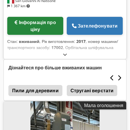
San Giovanni Al Natisone
1 367 km
Інформація про
Зателефонувати
ціну
Стан:
вживаний
, Рік виготовлення:
2017
, номер машини/
транспортного засобу:
17002
, Орбітальна шліфувальна
машина CNT мод. LOR 150 - відповідає стандартам CE -
була у використанні - Серійний номер: 17002 - Мін./Макс.
діаметр обробки: 10-45 мм - Потужність двигуна: 3 к.с.
Дізнайтеся про більше вживаних машин
Cedpfx Acswvimfjaoha - Рік випуску: 2017
я
Пили для деревини
Стругані верстати
C
Мала оголошення