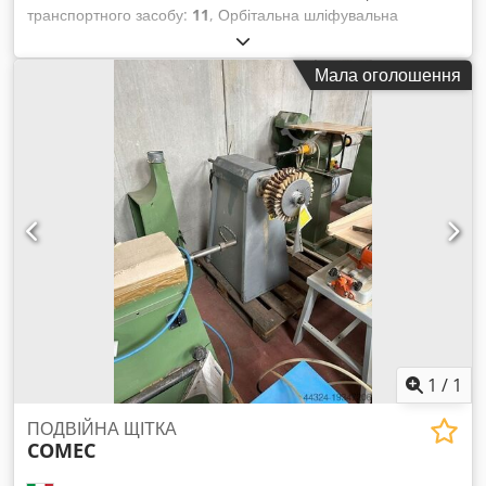
транспортного засобу:
11
, Орбітальна шліфувальна
машина CAMAM мод. LEC250 – CE сертифікація – вживана -
З автоматичною подачею - Серійний номер: 11 - Рік
Мала оголошення
випуску: 1996 - Мін./макс. розміри оброблюваної деталі:
30/150 мм - Мінімальний радіус кривизни: 250 мм
Chodpswrqr Isfx Acaea
1
/
1
ПОДВІЙНА ЩІТКА
COMEC