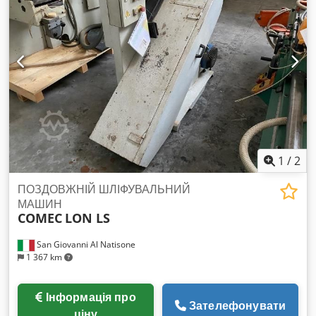
Повітродувка на третій групі - Пристрій вкл/викл на кожній
групі - Сенсорна панель керування - Серійний номер
SA/005006 - Рік випуску: 2004 - Відповідає вимогам CE
1
/
2
ПОЗДОВЖНІЙ ШЛІФУВАЛЬНИЙ
МАШИН
COMEC
LON LS
San Giovanni Al Natisone
1 367 km
Інформація про
Зателефонувати
ціну