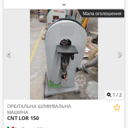
Оснащений автоматичним завантажувачем. Cjdewrn
Uyspfx Acaeha
Мала оголошення
1
/
2
ОРБІТАЛЬНА ШЛІФУВАЛЬНА
МАШИНА
CNT
LOR 150