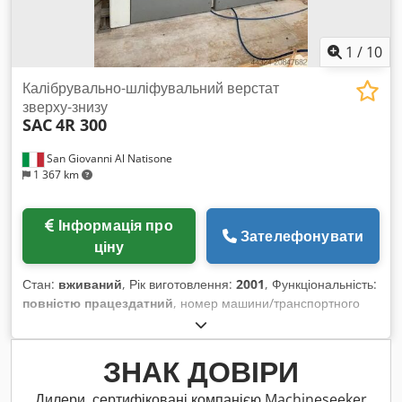
1
/
10
Калібрувально-шліфувальний верстат
зверху-знизу
SAC
4R 300
San Giovanni Al Natisone
1 367 km
Інформація про
Зателефонувати
ціну
Стан:
вживаний
, Рік виготовлення:
2001
, Функціональність:
повністю працездатний
, номер машини/транспортного
засобу:
AA0985
, вхідна напруга:
400 V
, Калібрувально-
шліфувальний верстат верх-низ SAC мод. 4R 300 -
відповідає нормам CE - Робоча ширина: 300 мм - Макс.
ЗНАК ДОВІРИ
висота: 150 мм - Мін. висота: 5 мм - Мін. довжина заготовки:
240 мм - 2 верхніх калібрувальних барабани, діаметр 254
Дилери, сертифіковані компанією Machineseeker