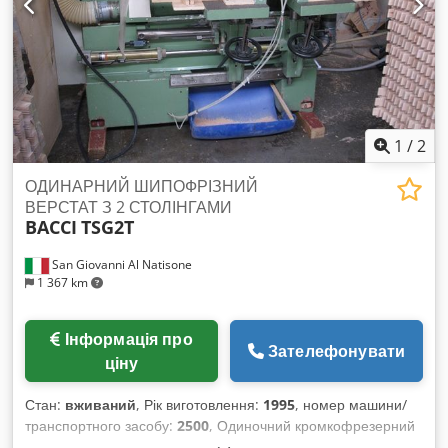
1
/
2
ОДИНАРНИЙ ШИПОФРІЗНИЙ
ВЕРСТАТ З 2 СТОЛІНГАМИ
BACCI
TSG2T
San Giovanni Al Natisone
1 367 km
Інформація про
Зателефонувати
ціну
Стан:
вживаний
, Рік виготовлення:
1995
, номер машини/
транспортного засобу:
2500
, Одиночний кромкофрезерний
станок з двома столами BACCI модель TSG2T – відповідає