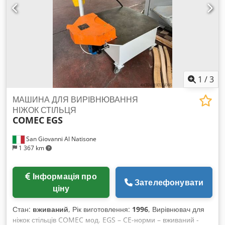
Codsywfkvspfx Acajha
1
/
3
МАШИНА ДЛЯ ВИРІВНЮВАННЯ
НІЖОК СТІЛЬЦЯ
COMEC
EGS
San Giovanni Al Natisone
1 367 km
Інформація про
Зателефонувати
ціну
Стан:
вживаний
, Рік виготовлення:
1996
, Вирівнювач для
ніжок стільців COMEC мод. EGS – CE-норми – вживаний -