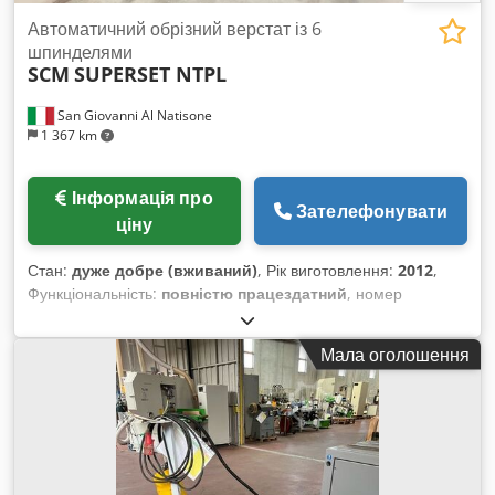
Автоматичний обрізний верстат із 6
шпинделями
SCM
SUPERSET NTPL
San Giovanni Al Natisone
1 367 km
Інформація про
Зателефонувати
ціну
Стан:
дуже добре (вживаний)
, Рік виготовлення:
2012
,
Функціональність:
повністю працездатний
, номер
машини/транспортного засобу:
AA2/001942
,
АВТОМАТИЧНИЙ ШПУНТУВАЛЬНИЙ ВЕРСТАТ НА 6 ВАЛІВ
Мала оголошення
SCM МОД. SUPERSET NTPL - ВІДПОВІДАЄ ВИМОГАМ CE -
Конфігурація валів: 1. Нижній горизонтальний вал 11 кВт 2.
Правий вертикальний вал 7,5 кВт 3. Лівий вертикальний вал
7,5 кВт 4. Верхній горизонтальний вал 11 кВт 5. Верхній
горизонтальний вал 7,5 кВт 6. Нижній горизонтальний вал
7,5 кВт - Сер. № AA2/001942 - Рік випуску: 2012