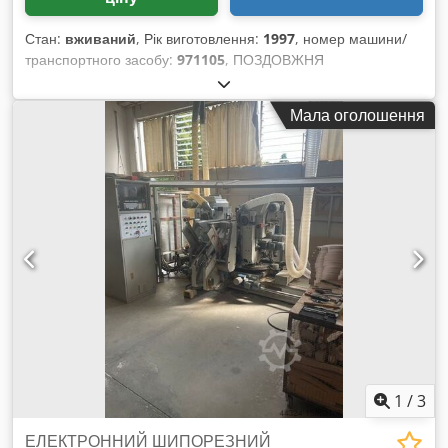
Стан:
вживаний
, Рік виготовлення:
1997
, номер машини/
транспортного засобу:
971105
, ПОЗДОВЖНЯ
ШЛІФУВАЛЬНА МАШИНА COMEC МОД. LON LS – CE
СТАНДАРТ – ВЖИВАНА - Напруга: 380 В / 50 Гц Chedpfx
Мала оголошення
Acswrp Hqsaja - Сер №: 971105 - Рік випуску: 1997
1
/
3
ЕЛЕКТРОННИЙ ШИПОРЕЗНИЙ