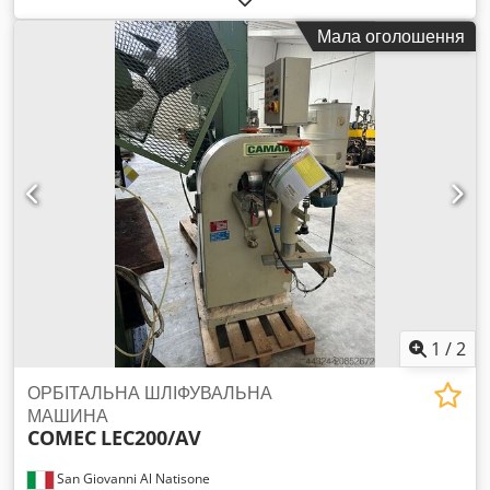
стандартам CE – Вживана - Потужність: 3,75 кВт - Напруга:
Мала оголошення
380/50 В Cedpjwrm N Nofx Acaoha - Серійний номер: 2500
- Рік випуску: 1995
1
/
2
ОРБІТАЛЬНА ШЛІФУВАЛЬНА
МАШИНА
COMEC
LEC200/AV
San Giovanni Al Natisone