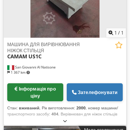
1
/
1
МАШИНА ДЛЯ ВИРІВНЮВАННЯ
НІЖОК СТІЛЬЦЯ
CAMAM
US1C
San Giovanni Al Natisone
1 367 km
Інформація про
Зателефонувати
ціну
Стан:
вживаний
, Рік виготовлення:
2000
, номер машини/
транспортного засобу:
404
, Вирівнювач для ніжок стільців
CAMAM мод. US1C – згідно з нормами CE – вживаний
Chodpfewrcx Hex Acaea - Серійний номер: 404 - Рік
Мала оголошення