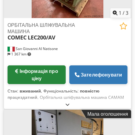
1
/
3
ОРБІТАЛЬНА ШЛІФУВАЛЬНА
МАШИНА
COMEC
LEC200/AV
San Giovanni Al Natisone
1 367 km
Інформація про
Зателефонувати
ціну
Стан:
вживаний
, Функціональність:
повністю
працездатний
, Орбітальна шліфувальна машина CAMAM
мод. LEC200/AV Chjdsx Rn Tgepfx Acaea - З подачами -
Напруга 380 В, 50 Гц
Мала оголошення