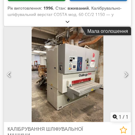
Рік виготовлення:
1996
, Стан:
вживаний
, Калібрувально-
шліфувальний верстат COSTA мод. 60 CC/2 1150 — у
відповідності з нормами CE — бувший у використанні -
робоча ширина: 1150 мм - вальцовий вал - регульована
Мала оголошення
швидкість подачі конвеєра Chodpfxsimtble Acaja - напруга:
380 В / 50 Гц - серійний номер: 951121/DR3 - рік випуску:
1996
1
/
1
КАЛІБРУВАННЯ ШЛІФУВАЛЬНОЇ