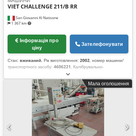
МАШИНИ
VIET CHALLENGE
211/B RR
San Giovanni Al Natisone
1 367 km
Інформація про
Зателефонувати
ціну
Стан:
вживаний
, Рік виготовлення:
2002
, номер машини/
транспортного засобу:
4606221
, Калібрувально-
шліфувальний верстат VIET CHALLENGE MOD. 211/B RR -
відповідає стандартам CE - був у використанні - Робоча
Мала оголошення
ширина: 1100 мм - Перший гумовий вал: діаметр 180 мм -
Другий гумовий вал: діаметр 250 мм - Вакуумний депресор
- Розмір стрічки: 2620 x 1130 мм - Потужність двигуна: 18
кВт Cedpfx Aswrn N Docaeha - Серійний номер: 4606221 -
Рік випуску: 2002