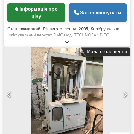
Інформація про
Зателефонувати
ціну
Стан:
вживаний
, Рік виготовлення:
2005
, Калібрувально-
шліфувальний верстат DMC мод. TECHNOSAND TC
1100M3, робоча ширина 1100 мм, відповідає стандартам
CE, вживаний. - Вал - 18,5 кВт - 90 шор - діам. 250 мм - Вал
Мала оголошення
- 15,0 кВт - 70 шор - діам. 250 мм - Вал - 11,0 кВт - 40 шор -
діам. 330 мм Cjdpfx Aomxggyjcaeha - 3 незалежних двигуни
- Робоча ширина 1100 мм - Оснащений башмаками
(пристрій для коротких заготовок) - Рік випуску 2005