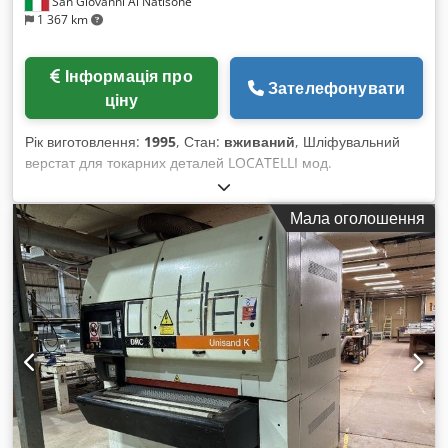
San Giovanni Al Natisone
1 367 km
Інформація про
Зателефонувати
ціну
Рік виготовлення:
1995
, Стан:
вживаний
, Шліфувальний
верстат для токарних деталей LOCATELLI мод.
ORIENTALMATIC з завантажувачем – б/в Csdpfx Aehy
Tvmscaoha - максимальна робоча довжина 1200 мм.
Мала оголошення