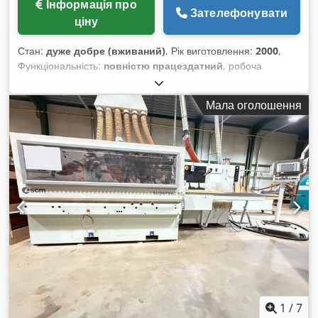
Інформація про
Зателефонувати
ціну
Стан:
дуже добре (вживаний)
, Рік виготовлення:
2000
,
Функціональність:
повністю працездатний
, робоча
ширина:
1 350 мм
, ЛІНІЯ ВЕРХНЬОГО / НИЖНЬОГО
КАЛІБРУВАННЯ DMC МОД. UNISAND 2000–1350 –
Мала оголошення
ВІДПОВІДАЄ ВИМОГАМ CE Нижня машина: - Відсмоктувач
для підйому транспортерної стрічки - 2 нижні стрічки -
Сталевий вал - Гумовий вал - Щітка - Пристрої ввімкнення/
вимкнення - Повітродувки Cedpfx Aoywgqkjcaeha -
Черевики (обмежувачі) - Робоча ширина 1350 мм - Рік
випуску: 2000 - Комплектується інструкцією та декларацією
CE Верхня машина: - 3 верхніх стрічки - Сталевий вал -
Гумовий вал - Трамбувальний блок - Щітка - Пристрої
ввімкнення/вимкнення - Повітродувки - Черевики
(обмежувачі) - Відсмоктувач - Рік випуску: 2000
1
/
7