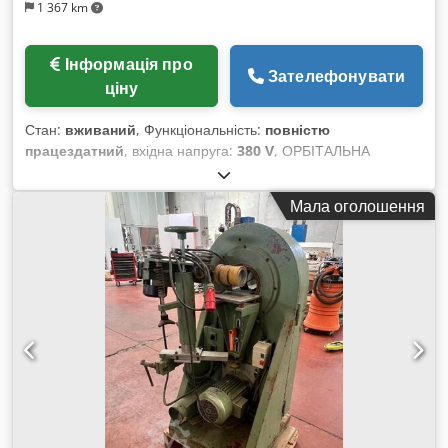
1 367 km
Інформація про
Зателефонувати
ціну
Стан:
вживаний
, Функціональність:
повністю
працездатний
, вхідна напруга:
380 V
, ОРБІТАЛЬНА
ШЛІФУВАЛЬНА МАШИНА CAMAM МОД. LEC200/AV
Codpfxox Rn Taj Acaeha - Мін/макс діаметр обробки:
Мала оголошення
10/100 мм - Двигун: 5,5 к.с. - З подачею - Напруга: 380 В /
50 Гц