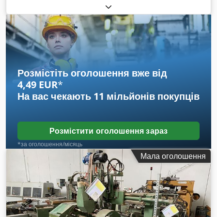
Напруга: 380 В / 50 Гц - Серійний номер: 960416
Chedpowrb R Ijfx Acaja - Рік випуску: 1996
Розмістіть оголошення вже від
4,49 EUR
*
На вас чекають
11 мільйонів покупців
Розмістити оголошення зараз
*за оголошення/місяць
Мала оголошення