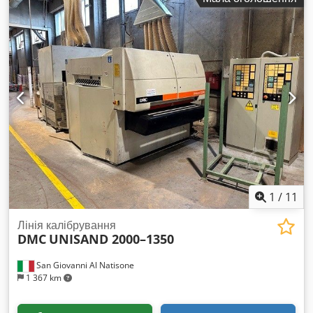
1
/
11
Лінія калібрування
DMC
UNISAND 2000–1350
San Giovanni Al Natisone
1 367 km