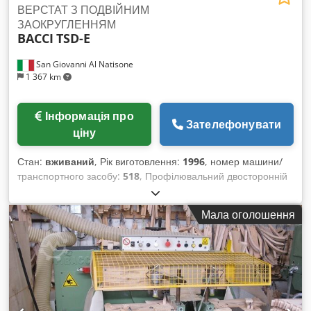
ВЕРСТАТ З ПОДВІЙНИМ
ЗАОКРУГЛЕННЯМ
BACCI
TSD-E
San Giovanni Al Natisone
1 367 km
Інформація про
Зателефонувати
ціну
Стан:
вживаний
, Рік виготовлення:
1996
, номер машини/
транспортного засобу:
518
, Профілювальний двосторонній
електронний шипоріз BACCI мод. TSD-E – відповідає
нормам CE – вживаний - Робоча довжина: 1200 мм -
Мала оголошення
Максимальна довжина шипа: 100 мм - Продуктивність: 2400
шипів на годину (1200 деталей) - Обороти фрез: 9 000 об/хв
- Потужність двигунів фрез (2 шт.): 8 к.с. (по 4 к.с. кожен) - З
автоматичним подавачем - Числове програмне керування
ISAC - Огорожа по периметру - Напруга: 380 В / 50 Гц -
Серійний номер: 518 Chsdpsrnnmpefx Acaja - Рік випуску:
1996