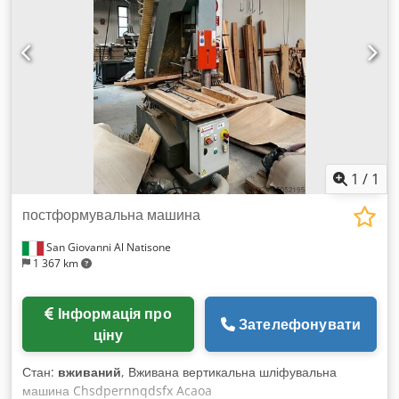
1
/
1
постформувальна машина
San Giovanni Al Natisone
1 367 km
Інформація про
Зателефонувати
ціну
Стан:
вживаний
, Вживана вертикальна шліфувальна
машина Chsdpernnqdsfx Acaoa