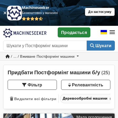
Machineseeker
До застосунку
Безкоштовно у магазині
Продається
Шукати
/ ... / Вживане Постформінг машини
Придбати Постформінг машини б/у
(25)
Фільтр
Релевантність
Деревообробні машини
Видалити всі фільтри
Мала оголошення