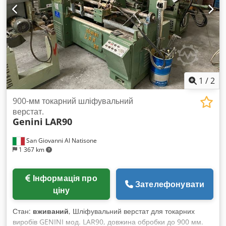
1
/
2
900-мм токарний шліфувальний
верстат.
Genini
LAR90
San Giovanni Al Natisone
1 367 km
Інформація про
Зателефонувати
ціну
Стан:
вживаний
, Шліфувальний верстат для токарних
виробів GENINI мод. LAR90, довжина обробки до 900 мм.