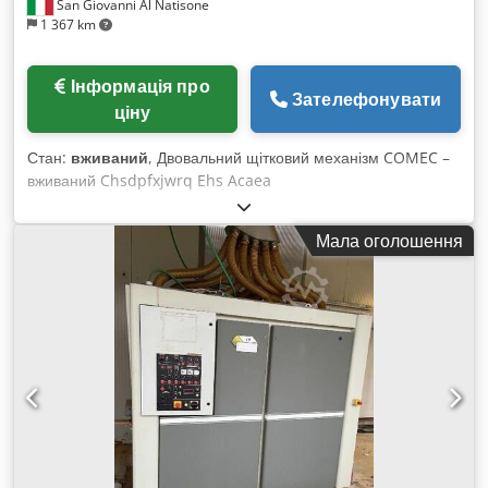
San Giovanni Al Natisone
1 367 km
Інформація про
Зателефонувати
ціну
Стан:
вживаний
, Двовальний щітковий механізм COMEC –
вживаний Chsdpfxjwrq Ehs Acaea
Мала оголошення