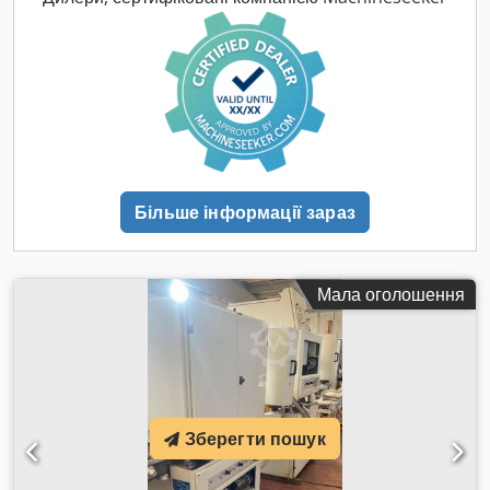
мм - 1 верхня щітка - 2 нижніх калібрувальних барабани,
діаметр 254 мм - 1 нижня щітка - Швидкість подачі: 4-16 м/
хв - 4 двигуни по 4 кВт кожен - Напруга: 400 В / 50 Гц
Cjdpsx Riccsfx Acajha - Серійний номер: AA0985 - Рік
випуску: 2001
Більше інформації зараз
Мала оголошення
Зберегти пошук