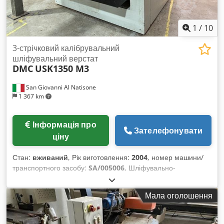
1
/
10
3-стрічковий калібрувальний
шліфувальний верстат
DMC
USK1350 M3
San Giovanni Al Natisone
1 367 km
Інформація про
Зателефонувати
ціну
Стан:
вживаний
, Рік виготовлення:
2004
, номер машини/
транспортного засобу:
SA/005006
, Шліфувально-
калібрувальний верстат з 3 стрічками DMC мод. USK1350
M3 - відповідає стандартам CE - вживаний - 1 стальний вал
Мала оголошення
- 2 гумові вали - 3 гумові вали - 3 незалежні двигуни -
Робоча ширина 1350 мм - Оснащений шкарпетками
(пристрій для коротких заготовок) Cedpfx Acjwrnmpeaoha -