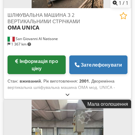
1
/
1
ШЛІФУВАЛЬНА МАШИНА З 2
ВЕРТИКАЛЬНИМИ СТРІЧКАМИ
OMA
UNICA
San Giovanni Al Natisone
1 367 km
Інформація про
Зателефонувати
ціну
Стан:
вживаний
, Рік виготовлення:
2001
, Дворемінна
вертикальна шліфувальна машина OMA мод. UNICA -
вживана - Поперечне шліфування з двох сторін прямих або
фігурних/зігнутих елементів - 2 двигуни стрічки для
Мала оголошення
шліфування по 7,5 к.с. кожен - 2 шліфувальні стрічки
3700x90 мм - Автоматична подача 4-20 м/хв - Мінімальна
довжина деталі 320 мм Cjdpfx Acjmxkr Deasha -
Максимальна висота деталі 130 мм - CE, рік виробництва
2001