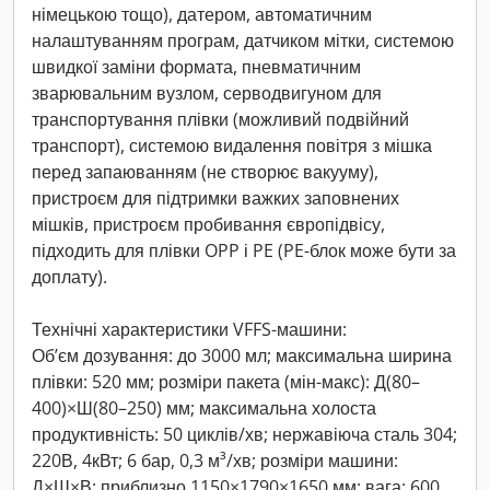
німецькою тощо), датером, автоматичним
налаштуванням програм, датчиком мітки, системою
швидкої заміни формата, пневматичним
зварювальним вузлом, серводвигуном для
транспортування плівки (можливий подвійний
транспорт), системою видалення повітря з мішка
перед запаюванням (не створює вакууму),
пристроєм для підтримки важких заповнених
мішків, пристроєм пробивання європідвісу,
підходить для плівки OPP і PE (PE-блок може бути за
доплату).
Технічні характеристики VFFS-машини:
Об’єм дозування: до 3000 мл; максимальна ширина
плівки: 520 мм; розміри пакета (мін-макс): Д(80–
400)×Ш(80–250) мм; максимальна холоста
продуктивність: 50 циклів/хв; нержавіюча сталь 304;
220В, 4кВт; 6 бар, 0,3 м³/хв; розміри машини:
Д×Ш×В: приблизно 1150×1790×1650 мм; вага: 600