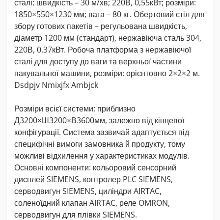
сталі; швидкість – 30 м/хв; 220В, 0,55кВт; розміри:
1850×550×1230 мм; вага – 80 кг. Обертовий стіл для
збору готових пакетів – регульована швидкість,
діаметр 1200 мм (стандарт), нержавіюча сталь 304,
220В, 0,37кВт. Робоча платформа з нержавіючої
сталі для доступу до ваги та верхньої частини
пакувальної машини, розміри: орієнтовно 2×2×2 м.
Dsdpjv Nmixjfx Ambjck
Розміри всієї системи: приблизно
Д3200×Ш3200×В3600мм, залежно від кінцевої
конфігурації. Система зазвичай адаптується під
специфічні вимоги замовника й продукту, тому
можливі відхилення у характеристиках модулів.
Основні компоненти: кольоровий сенсорний
дисплей SIEMENS, контролер PLC SIEMENS,
серводвигун SIEMENS, циліндри AIRTAC,
соленоїдний клапан AIRTAC, реле OMRON,
серводвигун для плівки SIEMENS.