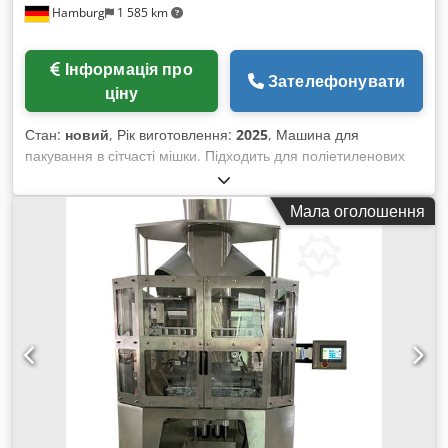
Hamburg
1 585 km
продаж як двох повних ліній, однієї лінії або окремими
машинами згідно Ваших потреб.
Інформація про
Зателефонувати
ціну
Стан:
новий
, Рік виготовлення:
2025
, Машина для
пакування в сітчасті мішки. Підходить для поліетиленових
сітчастих мішків у формі подушки або зі складками
(gusseted) для свіжих овочів і фруктів, наприклад: картопля,
Мала оголошення
цибуля, яблука, капуста, горох, морква, персики, лимони,
грейпфрути, ківі тощо. Повністю виконана з неіржавної
сталі, ПЛК-управління з сенсорним екраном. Датчик
друкованих міток. Відповідні плівки: поліетиленова сітка,
комбіновані сітка-плівка та інші. Типи пакетів: плоскі пакети,
стійкі пакети з/без ручки для перенесення. - Технічні
характеристики: максимальна ширина плівки: 620 мм;
довжина пакета: 100-380 мм; ширина пакета: 110-300 мм;
максимальна холоста продуктивність: 20 тактів/хвилину;
стиснуте повітря: 0,36 м³/6 бар; електроживлення: 220В, 3
кВт. Dedpsv Nm Alefx Ambeck Машина/лінія також