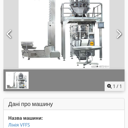
1
/
1
Дані про машину
Назва машини:
Лінія VFFS