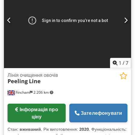
1
/
7
Лінія очищення овочів
Peeling
Line
Fincham
2 206 km
Інформація про
Зателефонувати
ціну
Стан:
вживаний
, Рік виготовлення:
2020
, Функціональність: