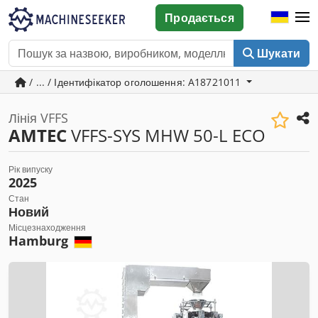
Продається
Шукати
/ ... / Ідентифікатор оголошення: A18721011
Лінія VFFS
AMTEC
VFFS-SYS MHW 50-L ECO
Рік випуску
2025
Стан
Новий
Місцезнаходження
Hamburg