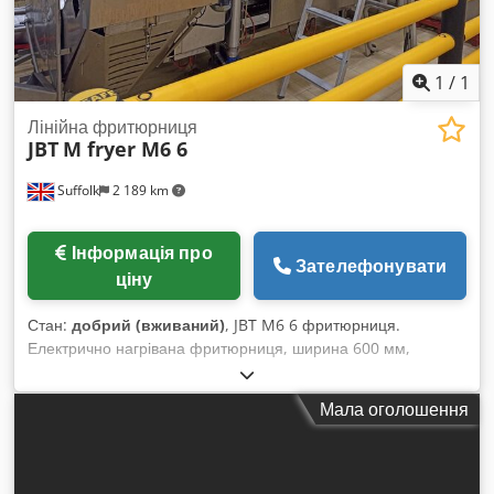
1
/
1
Лінійна фритюрниця
JBT
M fryer M6 6
Suffolk
2 189 km
Інформація про
Зателефонувати
ціну
Стан:
добрий (вживаний)
, JBT M6 6 фритюрниця.
Електрично нагрівана фритюрниця, ширина 600 мм,
довжина зони смаження 6 м. Машина у відмінному стані,
оснащена автоматичним підйомом кришки, верхнім
Мала оголошення
притискним транспортером і тефлоновим подаючим
конвеєром. Рідкісна можливість. Dedjt Dxwtepfx Ambeck