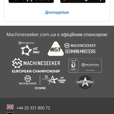
системи Стан: новий / складський Ціна вказана за одну
одиницю.
Докладніше
Machineseeker.com.ua є офіційним спонсором:
+44 20 331 800 72