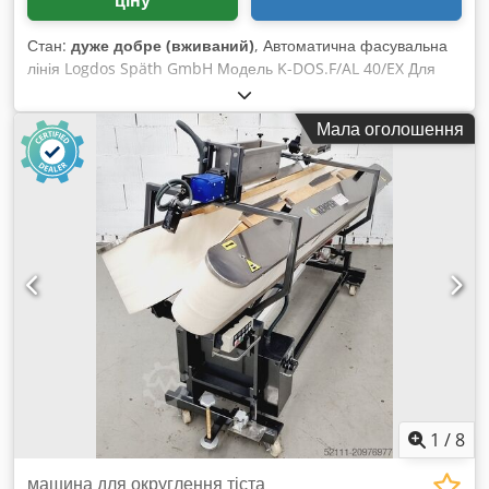
Стан:
дуже добре (вживаний)
, Автоматична фасувальна
лінія Logdos Späth GmbH Модель K-DOS.F/AL 40/EX Для
розливу рідин у відра, хобоки, IBC-контейнери та бочки У
вибухозахищеному виконанні (EX) Мобільна, на роликах
Мала оголошення
Компактні розміри: 3 м x 2 м x 2 м (ДxШxВ) Програмовані осі
X/Y та шаблон укладки на піддонах Дуже гарний стан,
безпосередньо з виробництва!!! Chodpoiyytqofx Ammsa
1
/
8
машина для округлення тіста