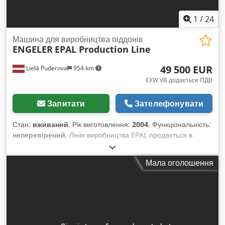
E-Box Інструктаж та введення в експлуатацію
1
/
24
Машина для виробництва піддонів
ENGELER
EPAL Production Line
49 500 EUR
Lielā Puderova
954 km
EXW VB додається ПДВ
Запитати
Зателефонувати
Стан:
вживаний
, Рік виготовлення:
2004
, Функціональність:
неперевірений
, Лінія виробництва EPAL продається в
Латвії Складається з: - Автомат подовження деревини –
KALLFASS PFA-250 - Машина для подовження палетних
Мала оголошення
ніжок – Bohm & Kruse - Автомат для набивання верхньої
частини палети – ENGELER - Машина для перевертання
палет Chjdpfxjwgacre Ammea - Ланцюговий конвеєр -
Автомат для набивання палет – Bohm & Kruse -
Маркувальна/куторізальна машина – Bohm & Kruse, тип
3/24/1500 - Фрезерний верстат - Рольганговий конвеєр -