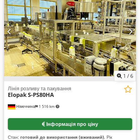
система керування, загальна довжина 3800 мм, довжина
подаючого конвеєру 2000 мм з кроком 200 мм. Дане
обладнання Ilapak працювало з друкованою плівкою та має
функцію автоматичного позиціонування плівки (PEC),
попередній власник використовував PE товщиною 30
мікронів, проте машина може працювати з багатьма іншими
типами плівки. Раніше використовувалася для упаковки
піци. У комплект також входить прискорювач подачі Ilapak
Indy Fast Feeder та тунель термоусадки Ling із нержавіючої
сталі.
1
/
6
Лінія розливу та пакування
Elopak
S-PS80HA
Німеччина
1 516 km
Інформація про ціну
Стан:
готовий до використання (вживаний)
, Рік