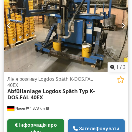
1
/
3
Лінія розливу Logdos Späth K-DOS.FAL
40EX
Abfüllanlage Logdos Späth
Typ K-
DOS.FAL 40EX
Nauen
1 373 km
Інформація про
Зателефонувати
ціну