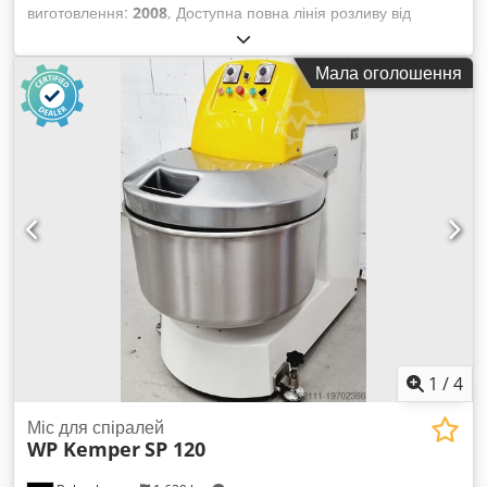
виготовлення:
2008
, Доступна повна лінія розливу від
наповнювача до пакувального автомата. Формат: гібельна/
пірамідальна упаковка 0,50 л/0,75 л/1 л, продуктивність:
Мала оголошення
приблизно 7000 упаковок/год, габарити Д/Ш/В: приблизно
9500 мм/3200 мм/3500 мм, вага: близько 13000 кг,
напрацювання: близько 32500 годин. Аплікатори: 3x Elopak
E-PLA-S30, рік випуску: 2009, тиск повітря: 700 кПа, вага:
близько 1000 кг. Пакувальний автомат: Oystar A+F
Traypacker TF, рік випуску: 2011. Chjdpfxetul Raj Ammea
1
/
4
Міс для спіралей
WP Kemper
SP 120