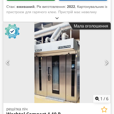
Стан:
вживаний
, Рік виготовлення:
2022
, Картонувальник із
пристроєм для гарячого клею. Пристрій має невелику
кількість напрацьованих годин. Особливо підходить для
продуктів, які можна подавати в коробку з боку. Chsdpfovb
Мала оголошення
E Evex Ammja
1
/
6
решітка піч
Wachtel
Compact 1.10 R-