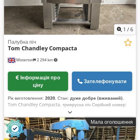
1
/
6
Палубна піч
Tom Chandley
Compacta
Misterton
2 294 km
Інформація про
Зателефонувати
ціну
Рік виготовлення:
2020
, Стан:
дуже добре (вживаний)
,
Tom Chandley Compacta, триярусна піч Серійний номер:
20C18AA02 Csdpfx Amji Dyh Usmjha 2020 року, триярусна
піч з нержавіючої сталі, сенсорна панель керування HMI
Мала оголошення
для кожного ярусу, потужність 15,6 кВт, розміри камер: 900
мм (довжина) x 750 мм (ширина) x 200 мм (висота),
мобільна, 3-фазне підключення.