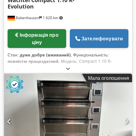
Evolution
Babenhausen
1 620 km
Інформація про
Зателефонувати
ціну
Стан:
дуже добре (вживаний)
, Функціональність:
повністю працездатний
, Модель: Compact 1.10 R-
Evolution Ротаційна піч для 1 візка з системою керування
IQTouch Control Енергоощадна й зручна в обслуговуванні
Мала оголошення
Ротаційна піч (обертання візка) Підключення води для
подачі пари Підключення 400V Csdpfx Ajyv Uw Ajmmeha
Вживана піч