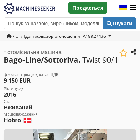
Продається
Шукати
/ ... / Ідентифікатор оголошення: A18827436
тістомісильна машина
Bago-Line/Sottoriva.
Twist 90/1
фіксована ціна додається ПДВ
9 150 EUR
Рік випуску
2016
Стан
Вживаний
Місцезнаходження
Hobro