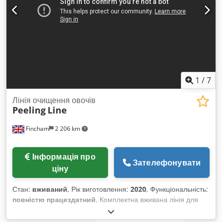
Штабелер – ENGELER ELEWFTORSTAPLER
1
/
7
Лінія очищення овочів
Peeling
Line
Fincham
2 206 km
Інформація про
Зателефонувати
ціну
Стан:
вживаний
, Рік виготовлення:
2020
, Функціональність:
повністю працездатний
, Комплектна вживана лінія для
очищення овочів Пропонується на продаж дві комплектні
вживані лінії для очищення овочів. Обладнання