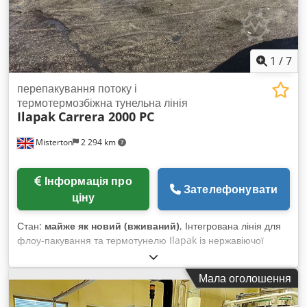
запчастин Опції: Сервісний договір Комплект запасних
частин Сервісний пакет Доставка Введення в експлуатацію
та навчання На складі є багато інших ТОП хлібопекарських
машин!
1
/
7
перепакування потоку і
термотермозбіжна тунельна лінія
Ilapak
Carrera 2000 PC
Misterton
2 294 km
Інформація про
Зателефонувати
ціну
Стан:
майже як новий (вживаний)
, Інтегрована лінія для
флоу-пакування та термотунелю Ilapak із нержавіючої
сталі, модель Carrera 2000 PC. Csdpfx Amjd I Ncgsmsha
Флоу-пакувальник з нержавіючої сталі, подвійний захват,
Мала оголошення
ширина захвату 180 мм, подвійний тримач рулону плівки з
автоматичним з'єднанням рулонів, комп'ютеризована