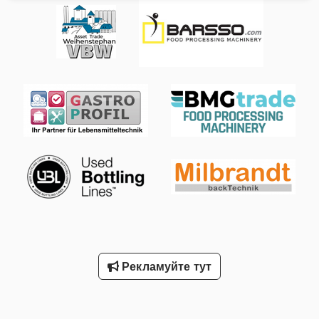
встановлене у 2020 році, демонтоване на початку 2025
року. Кожна лінія раніше забезпечувала обробку до 14 тонн
продукту на тиждень; підходить для картоплі, моркви, ріпи,
пастернаку тощо. Склад кожної лінії: - Відкидач бункерів (з
рамою) – приблизно 2,670 м (ширина) x 1,91 м (висота) x
2,240 м (довжина) - Великий приймальний
(завантажувальний) бункер-лоток - Стрічковий транспортер:
ширина стрічки 500 мм, довжина 1900 мм - Елеватор з
бункером для подачі у машину для очищення – висота 3700
мм, ширина 400 мм - Пакетна очищувачка для картоплі чи
овочів - Установка для відведення стічних вод - Буферний
бак з системою розпилення води Chodpfx Amowak Aiemja -
Оглядовий роликовий стіл: ширина 900 мм, довжина 2,9 м -
Похилий планчатий конвеєр: ширина 400 мм, довжина 2800
мм - Буферний бак: ширина 600 мм, довжина 2,3 м -
Шнекова ванна із зануренням (Dip Wheel) - Ємність для
сухого продукту (Drywhite container) - Ваговий і
Рекламуйте тут
пакувальний автомат з металодетектором - Додатково:
транспортери для відходів та всі супутні шафи управління
Можливий продаж як двох повних ліній, однієї лінії або
окремими машинами згідно Ваших потреб.