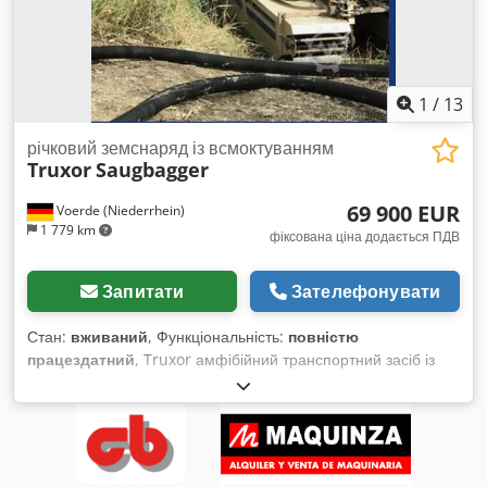
1
/
13
річковий земснаряд із всмоктуванням
Truxor
Saugbagger
69 900 EUR
Voerde (Niederrhein)
1 779 km
фіксована ціна додається ПДВ
Запитати
Зателефонувати
Стан:
вживаний
, Функціональність:
повністю
працездатний
, Truxor амфібійний транспортний засіб із
всмоктуючим екскаватором, насосом, різаком і грейфером
для видалення мулу, осаду або водної рослинності.
Dkodpfjyn Hpaex Aqvor Truxor DM 5045 — це амфібійна
робоча машина (amphibious toolcarrier), спеціально
розроблена для використання у водоймах, болотистих