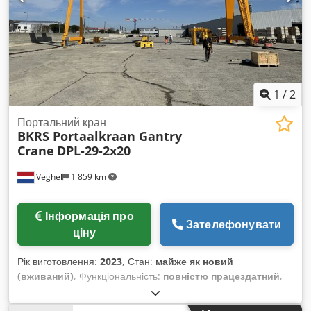
1
/
2
Портальний кран
BKRS Portaalkraan Gantry
Crane
DPL-29-2x20
Veghel
1 859 km
Інформація про
Зателефонувати
ціну
Рік виготовлення:
2023
, Стан:
майже як новий
(вживаний)
, Функціональність:
повністю працездатний
,
1x BKRS портальний кран Djdpfxsyx Dv Ts Aqvokr
Вантажопідйомність: 2 x 20 000 = 40 000 кг Проліт: 29 м