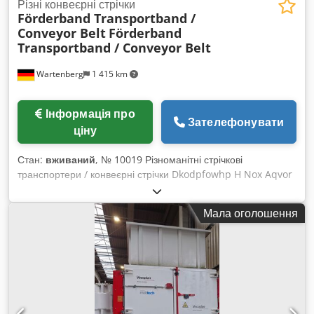
Різні конвеєрні стрічки
Förderband Transportband /
Conveyor Belt
Förderband
Transportband / Conveyor Belt
Wartenberg
1 415 km
Інформація про
Зателефонувати
ціну
Стан:
вживаний
, № 10019 Різноманітні стрічкові
транспортери / конвеєрні стрічки Dkodpfowhp H Nox Aqvor
Вживані Складаються з 6 позицій: Поз. 1: Синій
транспортер, приблизно 8000 x 800 мм (Д x Ш),
Мала оголошення
використовувався для сміття Поз. 2: Оранжевий
транспортер, приблизно 12000 x 1200 мм (Д x Ш), майже
новий Поз. 4: Два синіх мобільних транспортери, кожен
приблизно 10000 x 800 мм (Д x Ш) Поз. 5: Два бірюзових
транспортери: 1-а стрічка — приблизно 10000 x 1600 мм (Д
x Ш), 2-а стрічка — приблизно 4500 x 1400 мм (Д x Ш), дуже
потужні — з металевим дном, кожен потребує нового