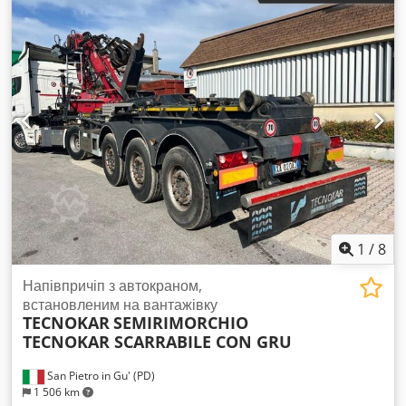
довжина ротора:
1 800 мм
, тип вхідного струму:
Кондиціонер
, перфорація сита:
30 мм
, Подрібнювач
VECOPLAN Тип VAZ 1800F, після капітального ремонту,
готовий до роботи. Машина повністю справна, було
замінено: ріжучу систему (основи ножів, ножі, контрножі,
наплавлення ротора), віброгасники, напрямні планки, сито,
мастила в редукторах, електричну, гідравлічну та
пневматичну системи. Dksdpfx Aqovx Rtaovor
1
/
8
Напівпричіп з автокраном,
встановленим на вантажівку
TECNOKAR
SEMIRIMORCHIO
TECNOKAR SCARRABILE CON GRU
San Pietro in Gu' (PD)
1 506 km