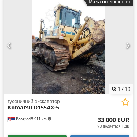
Мала оголошення
Виліт: 2 x 8,9 м Висота підйому над рейкою: 10 м Хід гака:
13,5 м Радіоуправління Кабельний барабан підходить для
90 м Комплектується крановою рейкою UIC60 довжиною: 2
x 180 м
1
/
19
гусеничний екскаватор
Komatsu
D155AX-5
33 000 EUR
Beograd
911 km
VB додається ПДВ