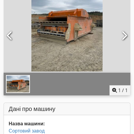
1
/
1
Дані про машину
Назва машини:
Сортовий завод