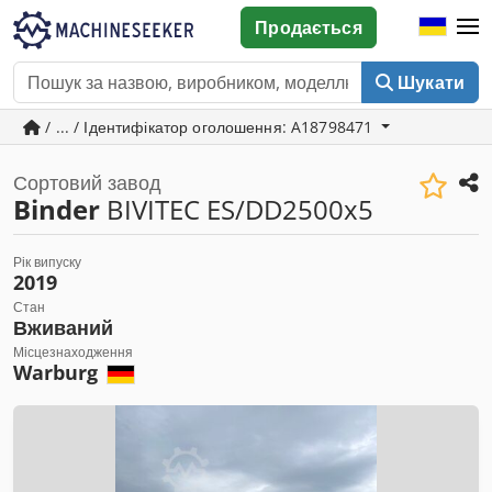
Продається
Шукати
/ ... / Ідентифікатор оголошення: A18798471
Сортовий завод
Binder
BIVITEC ES/DD2500x5
Рік випуску
2019
Стан
Вживаний
Місцезнаходження
Warburg