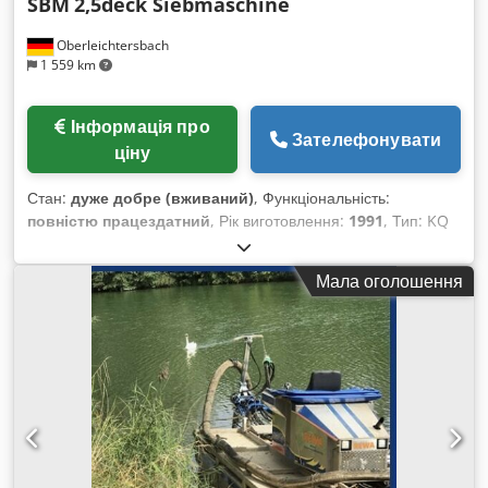
SBM
2,5deck Siebmaschine
Oberleichtersbach
1 559 km
Інформація про
Зателефонувати
ціну
Стан:
дуже добре (вживаний)
, Функціональність:
повністю працездатний
, Рік виготовлення:
1991
, Тип: KQ
14/38-2,5 Площа сита: 1 400 x 3 800 мм без ситових
накладок Dksdpfx Aqetgpf Hevsr у комплекті електродвигун
Мала оголошення
15 кВт з новою напівмобільною сталевою конструкцією та
новими випускними жолобами