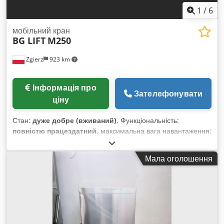
1
/
6
мобільний кран
BG LIFT
M250
Zgierz
923 km
Інформація про
Зателефонувати
ціну
Стан:
дуже добре (вживаний)
, Функціональність:
повністю працездатний
, максимальна вага навантаження:
2 500 кг
, висота підйому:
17 000 мм
, Рік виготовлення:
2022
, мотогодини:
1 522 h
, Це екземпляр у дуже хорошому
Мала оголошення
стані – обслуговувався нашими операторами. Купуючи у
єдиного дистриб’ютора, ви отримуєте гарантію якості
придбаної машини, запасних частин та сервісного
обслуговування. Можливість організувати демонстрацію або
оренду. Основна інформація про обладнання: Модель
M250 наразі є найпопулярнішим міні-краном у Польщі для