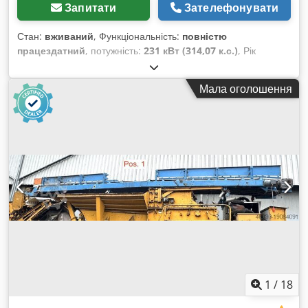
Запитати
Зателефонувати
Стан:
вживаний
, Функціональність:
повністю
працездатний
, потужність:
231 кВт (314,07 к.с.)
, Рік
виготовлення:
2004
, номер машини/транспортного засобу:
KMTODO61E02076058
, повністю функціональний Djdpoylyp
Мала оголошення
Ujfx Aqvjkr
1
/
18