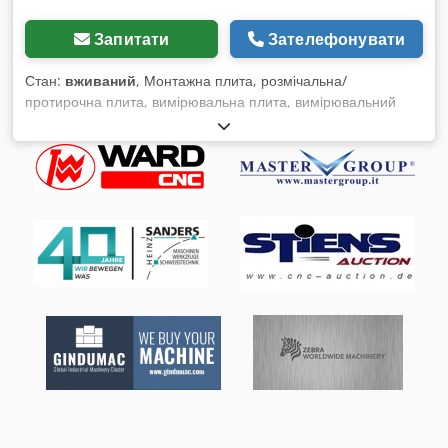
Запитати
Зателефонувати
Стан:
вживаний
, Монтажна плита, розмічальна/
протирочна плита, вимірювальна плита, вимірювальний
стіл, зварювальний стіл, вирівнювальна плита - Ширина:
400 мм Credpfjchyxyox Aftsf - Довжина: 502 мм - Висота:
120 мм - Товщина плити: 28 мм - з опорними ребрами -
Вага: 50 кг