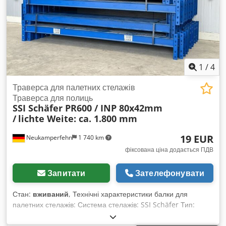
1
/
4
Траверса для палетних стелажів
Траверса для полиць
SSI Schäfer PR600 / INP 80x42mm
/
lichte Weite: ca. 1.800 mm
19 EUR
Neukamperfehn
1 740 km
фіксована ціна додається ПДВ
Запитати
Зателефонувати
Стан:
вживаний
, Технічні характеристики балки для
палетних стелажів: Система стелажів: SSI Schäfer Тип:
PR600 У комплект постачання входить: 01x Балка для
палетних стелажів, вживана Колір матеріалу: RAL 5010