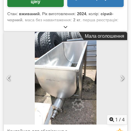
ціну
Стан:
вживаний
, Рік виготовлення:
2024
, колір:
сірий-
чорний
, маса без навантаження:
2 кг
, перша реєстрація:
10/2024
, тип пального:
бензин
, тип передачі:
механічний
,
Мала оголошення
1
/
4