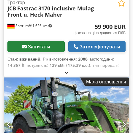
Трактор
JCB
Fastrac 3170 inclusive Mulag
Front u. Heck Mäher
59 900 EUR
Sottrum
1 626 km
фіксована ціна додається ПДВ
Запитати
Зателефонувати
Стан:
вживаний
, Рік виготовлення:
2008
, мотогодини:
14 357 h
, потужність:
129 кВт (175,39 к.с.)
, тип передачі:
інше
, максимальна швидкість:
80 км/год
, перша
реєстрація:
03/2008
, колір:
помаранчевий
, загальна вага:
Мала оголошення
12 000 кг
, пробіг:
14 358 км
, маса без навантаження:
7 277
кг
, максимальна вага навантаження:
4 723 кг
, конфігурація
осей:
4x4
, підвіска:
сталь
, кількість місць:
2
, водійська
кабіна:
денна кабіна
, колісна база:
3 000 мм
, гальма:
інше
,
клас викидів:
жоден
, Обладнання:
ABS, бортовий
комп’ютер, гідропідсилювач керма, зчеплення причепа,
кабіна, кондиціонер, повний привід
,