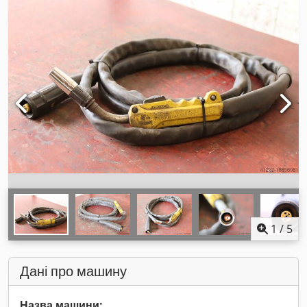
1
/
5
Дані про машину
Назва машини: