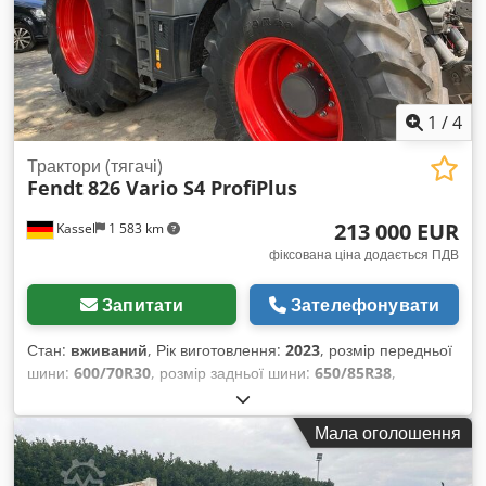
1
/
4
Трактори (тягачі)
Fendt
826 Vario S4 ProfiPlus
213 000 EUR
Kassel
1 583 km
фіксована ціна додається ПДВ
Запитати
Зателефонувати
Стан:
вживаний
, Рік виготовлення:
2023
, розмір передньої
шини:
600/70R30
, розмір задньої шини:
650/85R38
,
Обладнання:
гальмо зі стисненим повітрям
,
Мала оголошення