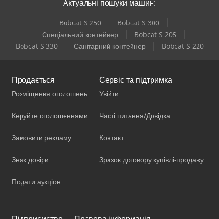
Актуальні пошуки машин:
Bobcat S 250
Bobcat S 300
Спеціальний контейнер
Bobcat S 205
Bobcat S 330
Санітарний контейнер
Bobcat S 220
Продається
Сервіс та підтримка
Розміщення оголошень
Увійти
Керуйте оголошеннями
Часті питання/Довідка
Замовити рекламу
Контакт
Знак довіри
Зразок договору купівлі-продажу
Подати аукціон
Підприємство
Правова інформація