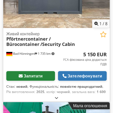
1
/
8
Живий контейнер
Pförtnercontainer /
Bürocontainer
/Security Cabin
5 150 EUR
Bad Hönningen
1 735 km
FCA фіксована ціна додається
ПДВ
Запитати
Зателефонувати
Стан:
новий
, Функціональність:
повністю працездатний
,
Рік виготовлення:
2025
, колір:
чорний
, загальна вага:
1 600
кг
, маса без навантаження:
950 кг
, ширина вантажного
відсіку:
2 000 мм
, довжина вантажного відсіку:
3 500 мм
,
Мала оголошення
висота вантажного відсіку:
2 500 мм
, номер машини/
транспортного засобу:
Pförtnercontainer
, Портативний