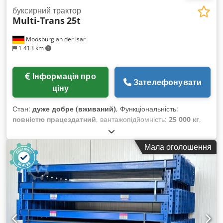
буксирний трактор
Multi-Trans
25t
Moosburg an der Isar
1 413 km
Інформація про
Зателефонувати
ціну
Стан:
дуже добре (вживаний)
, Функціональність:
повністю працездатний
, вантажопідйомність:
25 000 кг
,
Обладнання:
Перевірка безпеки UVV
, - Максимальна
вантажопідйомність причепа: 25 000 кг - Розміри вантажної
Мала оголошення
платформи: 1955 x 1170 (1120 мм у задній частині) - Висота
вантажної платформи: 1000 мм - Привід: 2 електродвигуни
по 10 кВт, 80 В / 930 А·год Csdszmttbspfx Aftorf -
Характеристики: оптимальна маневреність, міцність і
надійність.