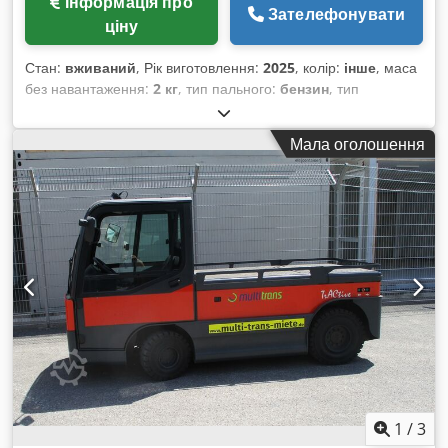
Інформація про
Зателефонувати
професійну доставку в будь-яку країну для швидкої та
ціну
надійної поставки. Індивідуальні розміри: продукція
виготовляється за конкретними вимогами клієнта. Адреса
Стан:
вживаний
, Рік виготовлення:
2025
, колір:
інше
, маса
шоуруму: Im Mannenberg 9a, 53557 Bad Hönningen За
без навантаження:
2 кг
, тип пального:
бензин
, тип
додатковою інформацією або для індивідуального
передачі:
інше
,
проєктування звертайтеся до нас!
Мала оголошення
1
/
3