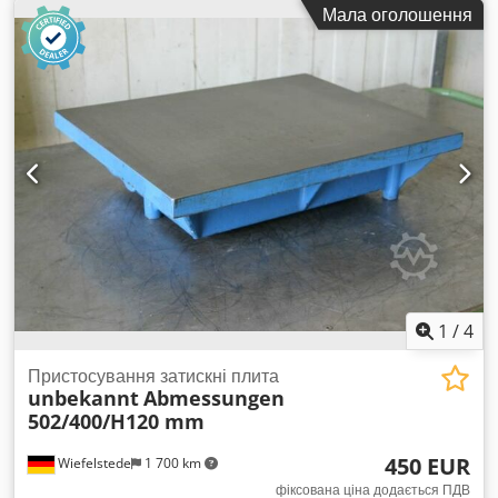
Мала оголошення
енціаново-синій Crjdpfjtqrz Nox Aftsf Профіль INP: 80 x 42
мм Тип балки: TRV1-180-08-l Замок: 5 HK (гачків) Чиста
довжина: прибл. 1 800 мм Максимальне навантаження на
пару балок: 3 000 кг при рівномірно розподіленому
навантаженні 02x Фіксуючі шплінти, вживані Виконання:
повністю оцинковані Для фіксації поздовжніх балок від
випадкового підйому Ваші контактні особи у нашій компанії:
Пан: Андре Еверінг Пан: Маріо Кльовер Пан: Фальк Дойч
Загальна інформація про товар: Цей товар доступний лише
для самовивозу. Доставка чи пересилання цього товару
можлива за додаткову оплату, яку можна уточнити у нас
окремо, в залежності від місця доставки або обсягу
поставки.
1
/
4
Пристосування затискні плита
unbekannt
Abmessungen
502/400/H120 mm
450 EUR
Wiefelstede
1 700 km
фіксована ціна додається ПДВ