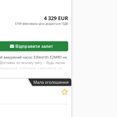
4 329 EUR
EXW фіксована ціна додається ПДВ
Відправити запит
ий вакуумний насос Edwards E2M80 на
оставка по всьому світу – будь ласка,
бладнання, пов'язане з вакуумом, не
рішеннями.
Мала оголошення