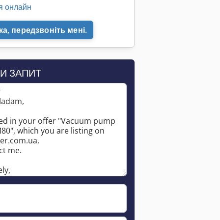
я онлайн
а, передзвоніть мені.
И ЗАПИТ
*