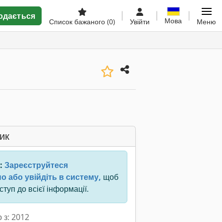
одається
Мова
Список бажаного
(0)
Увійти
Меню
ик
:
Зареєструйтеся
о або увійдіть в систему,
щоб
туп до всієї інформації.
 з: 2012