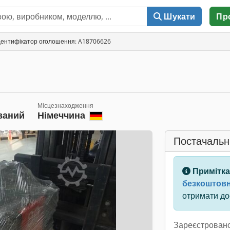
Шукати
Пр
дентифікатор оголошення: A18706626
Місцезнаходження
ваний
Німеччина
Постачальн
Примітка
безкоштовн
отримати дос
Зареєстровано