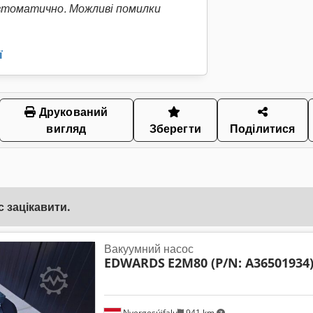
втоматично. Можливі помилки
ї
Друкований
вигляд
Зберегти
Поділитися
 зацікавити.
Вакуумний насос
EDWARDS
E2M80 (P/N: A36501934
Nyergesújfalu
941 km