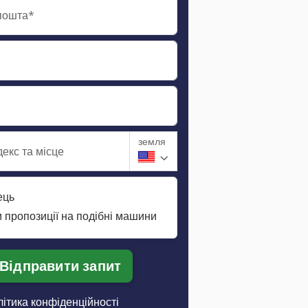
пошта*
земля
екс та місце
ець
 пропозиції на подібні машини
Відправити запит
ітика конфіденційності