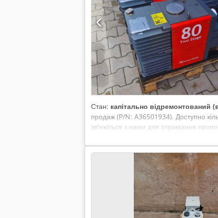
Стан:
капітально відремонтований (
продаж (P/N: A36501934). Доступно кіль
зв'яжіться з нами для отримання пропо
вагайтеся звертатися. Ми радо допомо