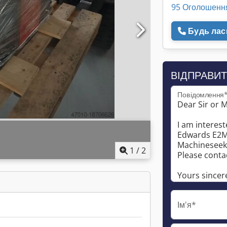
95 Оголошенн
Будь ласк
ВІДПРАВИТ
Повідомлення
1
/
2
Ім'я*