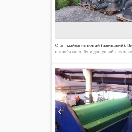
Стан:
майже як новий (вживаний)
, В
потреби може бути доступний із кутовим