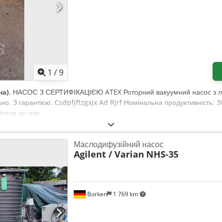
1
/
9
на)
, НАСОС З СЕРТИФІКАЦІЄЮ ATEX Роторний вакуумний насос з ло
но. З гарантією. Csdpfjftzgxjx Ad Rjrf Номінальна продуктивність: 3
йтеся до нас.
Маслодифузійний насос
Agilent / Varian
NHS-35
Borken
1 769 km