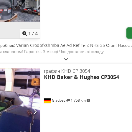
1
/
4
иробник: Varian Crodpfxshmba Ae Ad Ref Тип: NHS-35 Стан: Насос з
 клапаном! Гарантія: 3 місяці Час доставки: зі складу
графин KHD CP 3054
KHD Baker & Hughes
CP3054
Gladbeck
1 758 km