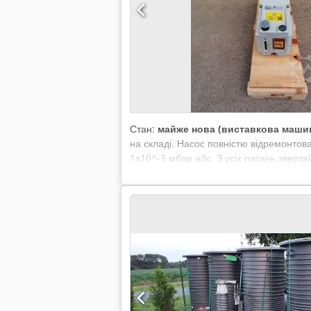
Стан:
майже нова (виставкова маши
на складі. Насос повністю відремонтова
1x10^-3 мбар абс. З усіх питань зверта