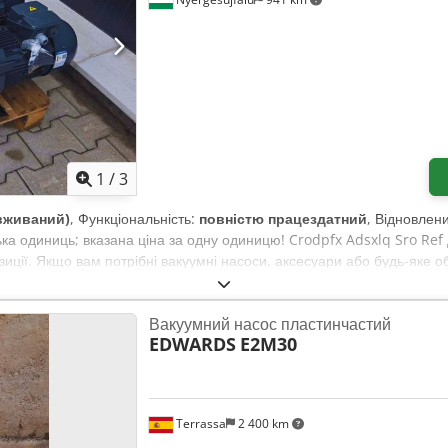
1
/
3
вживаний)
, Функціональність:
повністю працездатний
, Відновлен
ка одиниць; вказана ціна за одну одиницю! Crodpfx Adsxlq Sro Ref Д
зиції. Якщо вам потрібні вакуумні насоси, аксесуари або будь-яке о
жемо з підбором, технічними консультаціями або індивідуальними 
Вакуумний насос пластинчастий
EDWARDS
E2M30
Terrassa
2 400 km