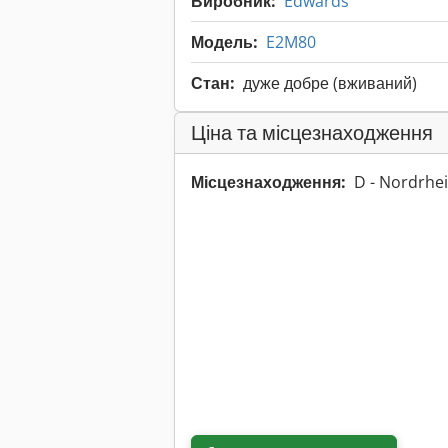
Виробник:
Edwards
Модель:
E2M80
Стан:
дуже добре (вживаний)
Ціна та місцезнаходження
Місцезнаходження:
D - Nordrhe