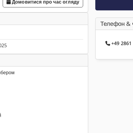
Домовитися про час огляду
Телефон & 
+49 2861
025
ибером
й