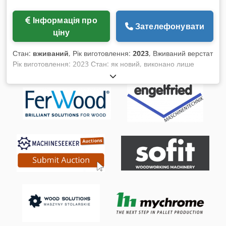
Інформація про
Зателефонувати
ціну
Стан:
вживаний
, Рік виготовлення:
2023
, Вживаний верстат
Рік виготовлення: 2023 Стан: як новий, виконано лише
кілька свердлінь Оснащення та технічні характеристики:
Швидкість шпинделя: 3000 об/хв Ширина свердління: 240
мм Максимальна глибина свердління при 90°: 180 мм
Chedpfx Aozk Ni Tom Roa Регулювання висоти
свердлильної головки: 160 мм Діапазон затискання
інструменту: 0–20 мм Обертання робочого столу: ±60°
Довжина робочого столу: 565 мм Ширина робочого столу:
315 мм Діаметр патрубка для відсмоктування: 90 мм
Вихідна потужність: 2,2 кВт Напруга живлення: 400 В
Частота мережі: 50 Гц Розміри: 1290 × 980 × 1270 мм Вага:
260 кг Наявність: у найближчий час Місцезнаходження:
Рьолльбах