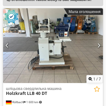
Мала оголошення
1
/
7
шліцьова свердлильна машина
Holzkraft
LLB 40 DT
Röllbach
1 600 km