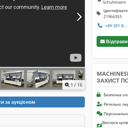
Schuhmann
Ідентифікат
21966353
+49 201 8..
Відправи
MACHINES
ЗАХИСТ П
1
/
16
Безпечна оп
ти за аукціоном
Ретельно пе
Персональна
Виплата купів