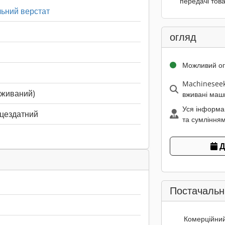
передачі това
ьний верстат
огляд
Можливий о
Machineseek
вживаний)
вживані маш
Уся інформа
ацездатний
та сумлінням
Д
Постачальн
Комерційни