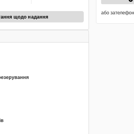
або зателефо
тання щодо надання
резерування
ів