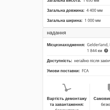
Загальна висота:
1 650 мм
Загальна довжина:
4 400 мм
Загальна ширина:
1 000 мм
надання
Місцезнаходження:
Gelderland,
1 844 км
Доступність:
негайно після закі
Умови поставки:
FCA
Вартість демонтажу
Самовиві
та завантаження:
безк