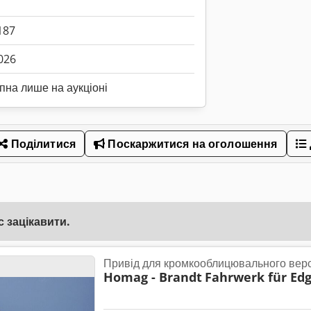
187
026
пна лише на аукціоні
Поділитися
Поскаржитися на оголошення
 зацікавити.
Привід для кромкооблицювального вер
Homag - Brandt
Fahrwerk für Edg