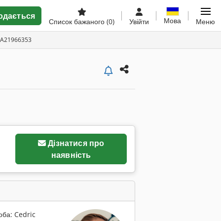
одається
Мова
Список бажаного
(0)
Увійти
Меню
 A21966353
Дізнатися про
наявність
оба: Cedric