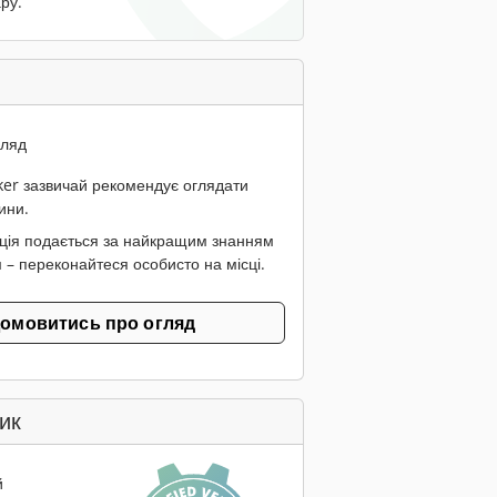
ру.
гляд
er зазвичай рекомендує оглядати
ини.
ція подається за найкращим знанням
 – переконайтеся особисто на місці.
омовитись про огляд
ик
й