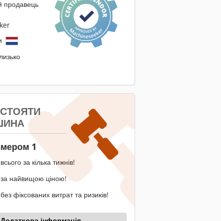
й продавець
ker
и
близько
 СТОЯТИ
ШИНА
омером 1
всього за кілька тижнів!
 за найвищою ціною!
без фіксованих витрат та ризиків!
Додаткова інформація