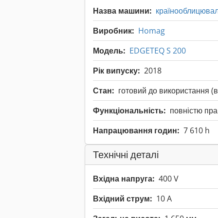
Назва машини:
країнооблицювал
Виробник:
Homag
Модель:
EDGETEQ S 200
Рік випуску:
2018
Стан:
готовий до використання (
Функціональність:
повністю пр
Напрацювання годин:
7 610 h
Технічні деталі
Вхідна напруга:
400 V
Вхідний струм:
10 A