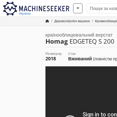
Україна
Деревообробні машини
Кромкооблицю
країнооблицювальний верстат
Homag
EDGETEQ S 200
Рік випуску
Стан
2018
Вживаний
(повністю п