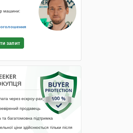
ор машини:
. оголошення
ти запит
EEKER
ОКУПЦЯ
лата через ескроу-рахунок
ревірений продавець
 та багатомовна підтримка
ельної ціни здійснюється тільки після