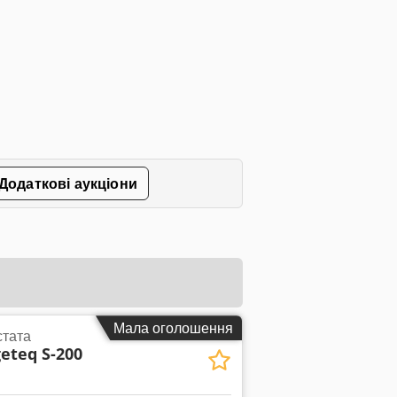
Додаткові аукціони
Мала оголошення
стата
eteq S-200