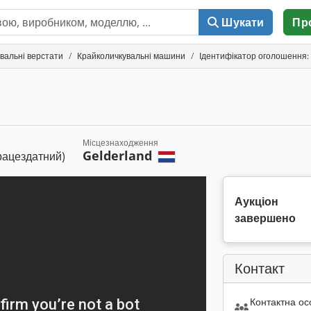
Шукати
Пр
вальні верстати
Крайколичкувальні машини
Ідентифікатор оголошення:
Місцезнаходження
Gelderland
рацездатний)
Аукціон
завершено
Контакт
Контактна ос