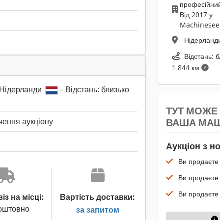
професійни
Від 2017 у
Machinesee
Нідерланд
Відстань: 
1 844 км
 Нідерланди
– Відстань: близько
ТУТ МОЖЕ
ВАША МА
нчення аукціону
Аукціон з н
Ви продаєте 
Ви продаєте
Ви продаєте 
з на місці:
Вартість доставки:
оштовно
за запитом