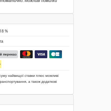
втоматично. Можливі помилки
18 %
та
й переказ
 суму найвищої ставки плюс можливі
ранспортування, а також додаткові