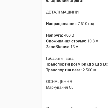
9. Щітковий агрегат
ДЕТАЛІ МАШИНИ
Напрацювання:
7 610 год
Напруга:
400 В
Споживання струму:
10,3 А
Запобіжник:
16 А
Габарити і вага
Транспортні розміри (Д x Ш x В)
Транспортна вага:
2 500 кг
ОСНАЩЕННЯ
Маркування CE