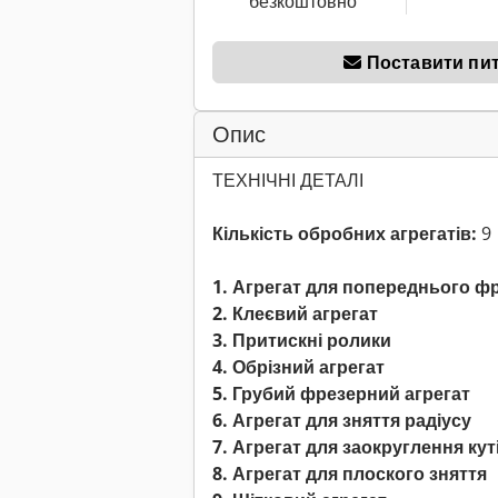
безкоштовно
Поставити пи
Опис
ТЕХНІЧНІ ДЕТАЛІ
Кількість обробних агрегатів:
9
1. Агрегат для попереднього ф
2. Клеєвий агрегат
3. Притискні ролики
4. Обрізний агрегат
5. Грубий фрезерний агрегат
6. Агрегат для зняття радіусу
7. Агрегат для заокруглення кут
8. Агрегат для плоского зняття