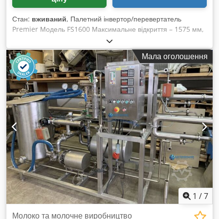
Стан:
вживаний
, Палетний інвертор/перевертатель
Premier Модель FS1600 Максимальне відкриття – 1575 мм,
мінімальне відкриття – 900 мм Максимальна
вантажопідйомність – 7 000 кг Chsdewkhnqepfx Agqsa
Мала оголошення
Розміри вантажних столів – 1300 мм x 1250 мм Час циклу –
45 секунд Підходить для інвертування коробок, мішків,
бочок, відер, банок, скляних флаконів, листової сталі та
пластику, унітазів, газових балонів, біг-бегів та гейлордів
Може працювати практично з будь-яким вантажем на
піддонах, включаючи слизькі або нестабільні вантажі,
завдяки високому тиску затиску Дозволяє відновлювати
пошкоджені матеріали з нижньої частини вантажу
Замінювати дерев'яні піддони на пластикові, алюмінієві чи
інші більш гігієнічні піддони Переміщувати вантажі з
пошкоджених піддонів Змінювати орієнтацію вантажу для
друку та інших загальних цілей
1
/
7
Молоко та молочне виробництво