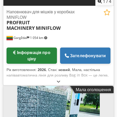
1
/
4
Наповнювач для мішків у коробках
MINIFLOW
PROFRUIT
MACHINERY
MINIFLOW
Gargždai
1 054 km
Інформація про
Зателефонувати
ціну
Рік виготовлення:
2026
, Стан:
новий
, Мала, настільна
напівавтоматична лінія для розливу Bag in Box — це легке,
економічне та мобільне рішення для фасування рідин у
пакети типу Bag in Box або Stand Up Pouch. Просто вставте
Мала оголошення
пакет або дойпак у розливну машину та потягніть важіль —
пакет буде автоматично наповнений. Поверніть важіль у
початкове положення, закрийте пакет, і процес розливу
завершено. Chjdsh S H A Ijpfx Agqja - Продуктивність:
приблизно 250 шт. пакетів об’ємом 3 л (залежить від