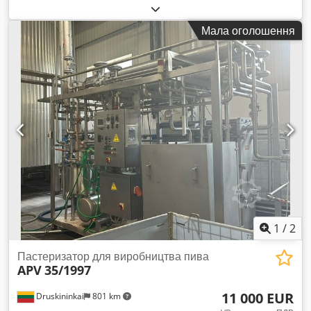
загальна вага:
150 кг
, вхідна напруга:
400 V
, температура:
90 °C
, ємність бака:
140 л
, тип регулювання висоти:
Мала оголошення
механічний
, Пастеризатор для водяної бані PW-01 — це
пристрій для термічної обробки продуктів у скляній або
ПЕТ-упаковці. Технічні характеристики: Cjdpfxetyvvme
Agqoha Виконання матеріалу: нержавіюча сталь AISI 304
Живлення: 400 В Підключена потужність: 12 кВт Потужність
електронагрівачів: 12 кВт (2 × 6 кВт) Регулювання
температури через контролер (Mikster) Датчик температури
продукту 4 партійні кошики, розміри: 240 × 386 × 340 мм
Ізольований резервуар Об'єм резервуара: 200 л Кількість
партійних кошиків: 4 Розміри кошика: 240 × 386 × 340 мм
(висота)
1
/
2
Пастеризатор для виробництва пива
APV
35/1997
11 000 EUR
Druskininkai
801 km