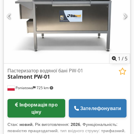
кількість кінцевих плит: 2, розмір плит (X/Y): 600 мм / 600
мм, діаметр труб: 50 мм, номінальний прохід: NW50,
розміри машини (X/Y/Z): приблизно 3800 мм / 1100 мм /
1400 мм. 2) Дозувальний пристрій Schenk DO-S120, рік
випуску: 1971, продуктивність: близько 160 л/год,
продуктивність у швидкорежимному режимі: близько 320 л/
год, номінальний прохід: NW50, діаметр труб: 50 мм.
Документація в наявності. Огляд на місці можливий.
Cedpfewd Talex Agqjha
1
/
5
Пастеризатор водяної бані PW-01
Stalmont
PW-01
Poniatowa
725 km
Інформація про
Зателефонувати
ціну
Стан:
новий
, Рік виготовлення:
2026
, Функціональність:
повністю працездатний
, тип вхідного струму:
трифазний
,