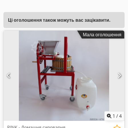
Ці оголошення також можуть вас зацікавити.
Мала оголошення
1
/
4
RINK - Домашня сироварня