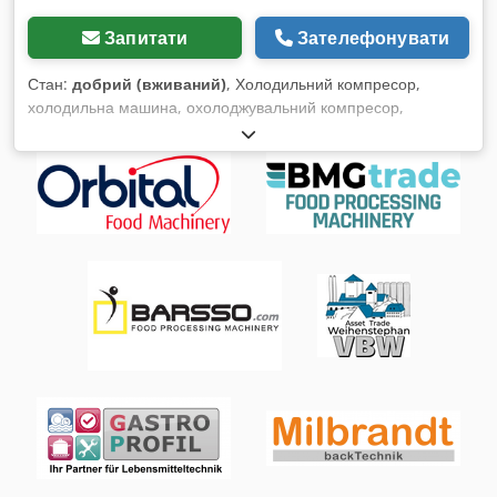
Запитати
Зателефонувати
Стан:
добрий (вживаний)
, Холодильний компресор,
холодильна машина, охолоджувальний компресор,
холодильний агрегат, компресор охолодження, компресор,
мотор-компресор, охолоджувальна машина,
охолоджувальний агрегат - Виробник: Bitzer, компресор
мотор-компресор - Тип: BHS 592 S - Потужність: 3 кВт / 1450
об/хв - Об’ємна подача: 22,14 м³/год - Робочий тиск: 24,5
бар - Кількість: доступно 2 охолоджувальних агрегати - Ціна:
за одиницю - Розміри: 550/315/В390 мм - Вага: 88 кг Cedpfx
Ajguzr Hogqeha