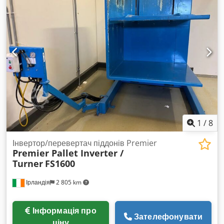
довільне налаштування об’єму * програма очищення *
розширена статистика * мінімальні простої завдяки
подвійному тримачу * компактна конструкція
1
/
8
Інвертор/перевертач піддонів Premier
Premier Pallet Inverter /
Turner
FS1600
Ірландія
2 805 km
Інформація про
Зателефонувати
ціну