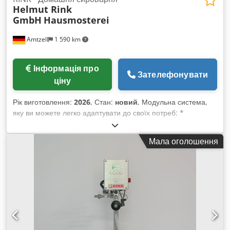
Helmut Rink
GmbH
Hausmosterei
Amtzell
1 590 km
Інформація про
Зателефонувати
ціну
Рік виготовлення:
2026
, Стан:
новий
, Модульна система,
яку ви можете легко адаптувати до своїх потреб: *
Механічний або електричний млин * Пакувальний прес або
кошиковий прес * Преси для фруктів різних розмірів: від 5
Мала оголошення
до 70 літрів Chsdpjuady Dsfx Agqsa Усі домашні соковарні
пропонують: * Максимальний вихід соку завдяки гідравліці *
Ергономічна та гігієнічна робота * Компактний блок на
рухомій рамі RINK – Домашні соковарні – повністю під ваші
потреби: * Домашні соковарні Standard оснащені ручним
млином для фруктів і забезпечують продуктивність до
приблизно 70 літрів на годину. * Домашні соковарні Super
оснащені стругачем-млином RINK і забезпечують