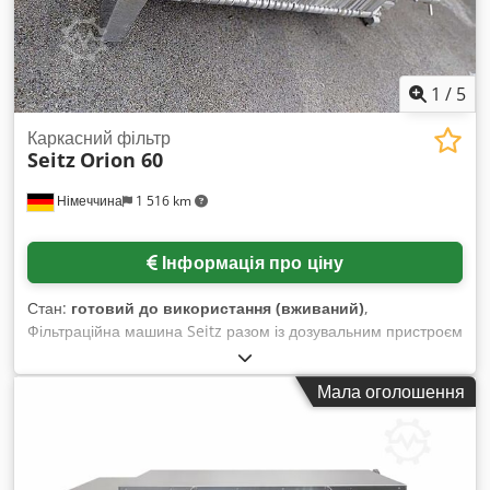
1
/
5
Каркасний фільтр
Seitz
Orion 60
Німеччина
1 516 km
Інформація про ціну
Стан:
готовий до використання (вживаний)
,
Фільтраційна машина Seitz разом із дозувальним пристроєм
Schenk для виробництва пива доступні для продажу. 1)
Кізельгуровий рамковий фільтр Seitz Orion 60,
Мала оголошення
максимальна продуктивність: 70–80 гл/год, ефективна
продуктивність: приблизно 45 гл/год, максимальна загальна
ємність фільтрації: близько 600 гл, пресовий пристрій:
дворівнева планетарна передача, кількість плит: 36,