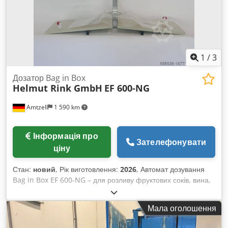
продуктивність до приблизно 150 літрів на годину.
1
/
3
Дозатор Bag in Box
Helmut Rink GmbH
EF 600-NG
Amtzell
1 590 km
Інформація про
Зателефонувати
ціну
Стан:
новий
, Рік виготовлення:
2026
, Автомат дозування
Bag in Box EF 600-NG – для розливу фруктових соків, вина,
оцту, олії тощо. * корпус із високоякісної нержавіючої сталі
* зручний дисплей з основною інформацією (поточна
Мала оголошення
витрата, залишкова кількість тощо) * попередньо задані
об’єми: 1,5, 3, 5, 10, 20 літрів Chjdjt U Iiyepfx Agqea *