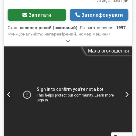
VB додається ПДВ
Запитати
Зателефонувати
Стан:
неперевірений (вживаний)
, Рік виготовлення:
1997
,
Функціональність:
неперевірений
, номер машини/
транспортного засобу:
35/1997
, Пастеризатор для пива –
теплообмінник Виробник: APV Модель / Рік: 35 / 1997
Мала оголошення
Продуктивність: 8000 кг/год Codpoquuxusfx Agqoha
Робочий тиск: 16 бар Максимальна робоча температура: 95
°C