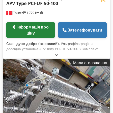
APV
Type PCI-UF 50-100
Thisted
1 779 km
Інформація про
Зателефонувати
ціну
Стан:
дуже добре (вживаний)
, Ультрафільтраційна
дослідна установка APV типу PCI-UF 50-100 У комплекті:
насоси, теплообмінники, інвертори, трубопроводи та інші
аксесуари. Csdjihh Spspfx Agqoha Лабораторна установка.
Мала оголошення