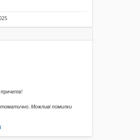
025
причепів!
втоматично. Можливі помилки
ї