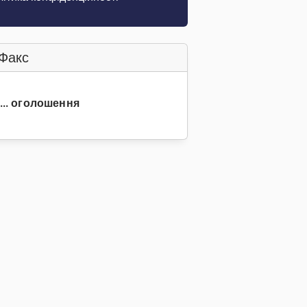
Факс
1... оголошення