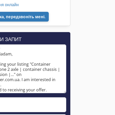
ня онлайн
а, передзвоніть мені.
И ЗАПИТ
*