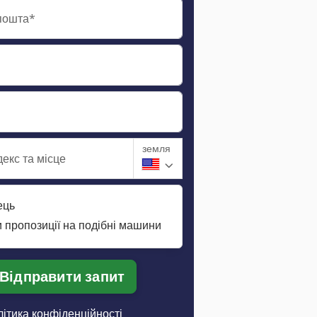
пошта*
земля
екс та місце
ець
 пропозиції на подібні машини
Відправити запит
ітика конфіденційності