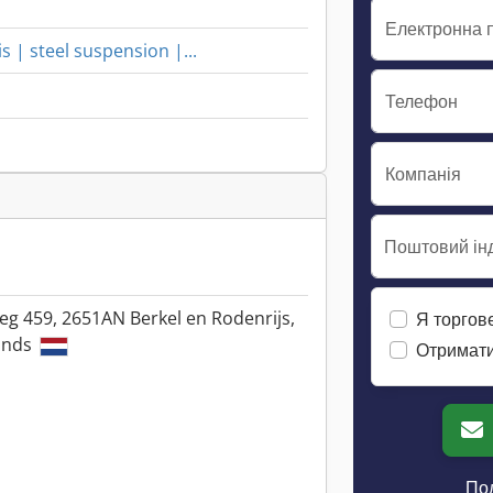
Електронна 
s | steel suspension |...
Телефон
Компанія
Поштовий інд
eg 459, 2651AN Berkel en Rodenrijs,
Я торгов
ands
Отримати
Пол