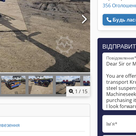
356 Оголошен
Будь ласк
ВІДПРАВИТ
Повідомлення
1
/
15
Ім'я*
евезення