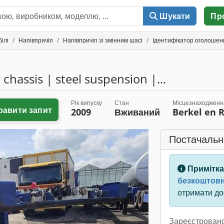
Шукати
Пр
ілі
Напівпричіп
Напівпричіп зі змінним шасі
Ідентифікатор оголошен
 chassis | steel suspension |...
Рік випуску
Стан
Місцезнаходженн
равити запит
2009
Вживаний
Berkel en 
Постачальн
Примітка
безкоштовн
отримати дос
Зареєстровано