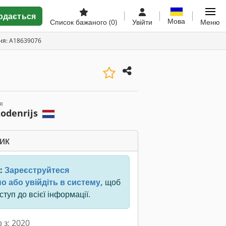
одається
Мова
Список бажаного
(0)
Увійти
Меню
ня: A18639076
я
Rodenrijs
ик
:
Зареєструйтеся
о або увійдіть в систему,
щоб
туп до всієї інформації.
 з: 2020