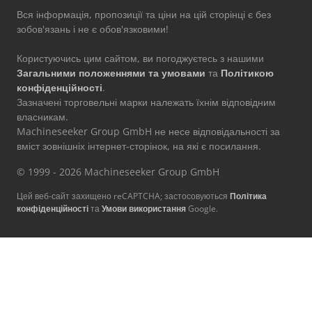
Вся інформація, пропозиції та ціни на цій сторінці є без
зобов'язань і не є обов'язковими!
Користуючись цим сайтом, ви погоджуєтесь з нашими
Загальними положеннями та умовами
та
Політикою
конфіденційності
.
Зазначені торговельні марки належать їхнім відповідним
власникам.
Machineseeker Group GmbH не несе відповідальності за
вміст зовнішніх інтернет-сторінок, на які є посилання.
© 1999 - 2026 Machineseeker Group GmbH
Цей веб-сайт захищено reCAPTCHA; застосовуються
Політика
конфіденційності
та
Умови використання
Google.