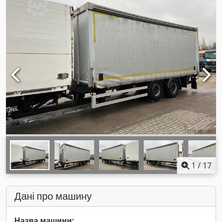
1
/
17
Дані про машину
Назва машини: