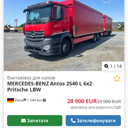
1
/
14
Вантажівка для напоїв
MERCEDES-BENZ
Antos 2540 L 6x2
Pritsche LBW
28 900 EUR
Peine
1 544 km
33 900 EUR
фіксована ціна додається ПДВ
Запитати
Зателефонувати