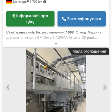
Menslage
1 707 km
Інформація про
Зателефонувати
ціну
Стан:
вживаний
, Рік виготовлення:
1993
, Огляд. Машина
для миття пляшок GM Gera NAGEMA Arcade DS раніше
використовувалася на пивоварні, де працювала в одну
зміну. У зв’язку зі зменшенням обсягу збуту пивоварня
Мала оголошення
тепер розливає продукцію на іншій локації, тому дана лінія
стала вільною. Завдяки невеликій напрацюйці та
регулярному обслуговуванню машина перебуває у дуже
доброму стані. Всі ванни й корпус машини виконані з
нержавіючої сталі. Запасні частини, такі як пляшкові
чарунки, також наявні. У 2018 році були капітально
відремонтовані головний привідний вал, мотор і редуктор
SEW, а у 2015 році замінено приводний ланцюг. Машина
залишається змонтованою і може бути продемонстрована в
роботі. Технічні характеристики: • Продуктивність: 23 000
пляшок/год • Крок чарунок: 85 мм • Пляшок у ряду: 16 •
Габаритні розміри з навісним обладнанням: 8640 x 4470 x