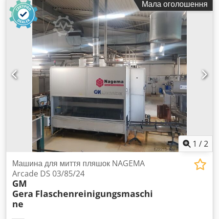
Мала оголошення
вантажного відсіку:
2 440 мм
, Обладнання:
ABS, задній
підйомник
,
1
/
2
Машина для миття пляшок NAGEMA
Arcade DS 03/85/24
GM
Gera
Flaschenreinigungsmaschi
ne