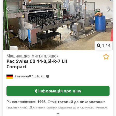
висота: 3 500 мм, вага: 33 000 кг. Dsdpfxsrxuv Ao Aanjkr
1
/
4
Машина для миття пляшок
Pac Swiss
CB 14-0,5l-R-7 LII
Compact
Німеччина
1 516 km
Інформація про ціну
Рік виготовлення:
1998
, Стан:
готовий до використання
(вживаний)
, Доступна мийна машина для скляних пляшок
PAC Swiss. Продуктивність миття: 7500 пляшок/год, цикл: