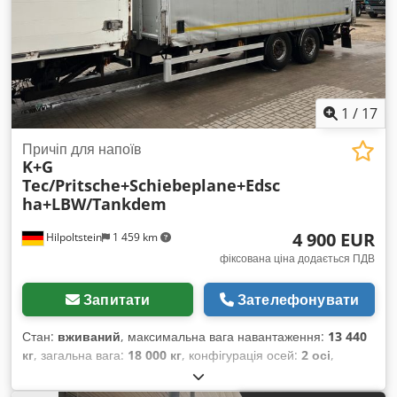
1
/
17
Причіп для напоїв
K+G
Tec/Pritsche+Schiebeplane+Edsc
ha+LBW/Tankdem
4 900 EUR
Hilpoltstein
1 459 km
фіксована ціна додається ПДВ
Запитати
Зателефонувати
Стан:
вживаний
, максимальна вага навантаження:
13 440
кг
, загальна вага:
18 000 кг
, конфігурація осей:
2 осі
,
перша реєстрація:
03/2013
, довжина вантажного відсіку:
7 350 мм
, ширина вантажного відсіку:
2 440 мм
, висота