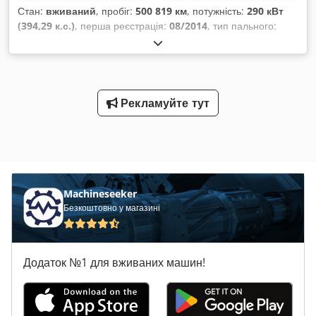
Стан:
вживаний
, пробіг:
500 819 км
, потужність:
290 кВт
(394,29 к.с.)
, перша реєстрація:
08/2014
, тип пального:
дизель
, загальна вага:
26 000 кг
, конфігурація осей:
3 осі
,
колір:
червоний
, тип передачі:
автоматичний
, клас
викидів:
Євро 6
, об’єм вантажного відсіку:
47 м³
, довжина
вантажного відсіку:
8 200 мм
, ширина вантажного відсіку:
2 450 мм
, висота вантажного відсіку:
2 350 мм
, Обладнання:
Рекламуйте тут
ABS, задній підйомник, кондиціонер
,
Machineseeker
Безкоштовно у магазині
Додаток №1 для вживаних машин!