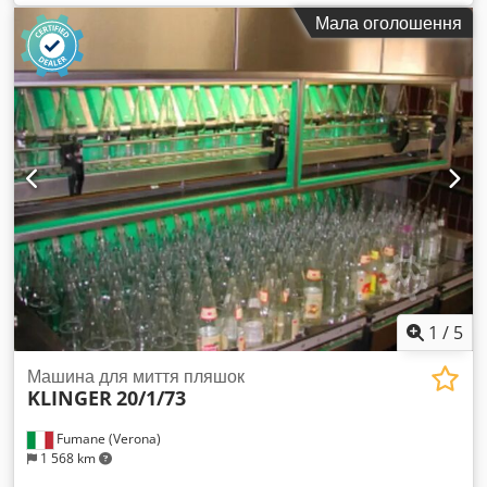
6,72 с, загальний час обробки: приблизно 12 хв, типи
Мала оголошення
пляшок: Euro/NRW/Ale, кількість пляшок у ряду: 14,
максимальна кількість пляшок у машині: 1456, обʼєм
пляшки: 330 мл/500 мл. Технологічний процес: попередній
підігрів, лужна обробка, охолодження під час зворотного
руху, розбризкування. Габаритні розміри машини Ш/Д/В:
приблизно 7050 мм/1800 мм/2300 мм. Наробіток: близько
14175 годин. Документація в наявності. Можливий огляд на
місці. Dkjdsyhgnijpfx Aansr
1
/
5
Машина для миття пляшок
KLINGER
20/1/73
Fumane (Verona)
1 568 km