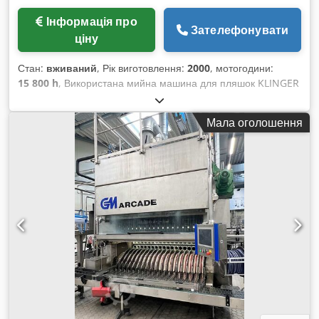
Інформація про
Зателефонувати
ціну
Стан:
вживаний
, Рік виготовлення:
2000
, мотогодини:
15 800 h
, Використана мийна машина для пляшок KLINGER
до 9600 пляшок/год Ця мийна машина забезпечує
продуктивність до 9 600 пляшок на годину. Обладнана 20
Мала оголошення
пляшками на ряд, забезпечує тривалий час замочування та
подвійні лужні насоси. Вся конструкція виконана з
нержавної сталі, керування здійснюється за допомогою
системи Siemens S7, що гарантує надійну та точну роботу.
Технічна характеристика мийної системи: Використана
мийна машина KLINGER до 9600 пляшок/год включає
подвійну систему підігріву та насоси переливу, що
забезпечують високу продуктивність очищення. Така
конфігурація гарантує рівномірну обробку кожної пляшки та
підвищує ефективність мийного процесу. Система
керування Siemens S7 пропонує зручний інтерфейс за
допомогою сенсорної панелі, що спрощує експлуатацію й
налаштування. Установка підготовки питної води: Станція