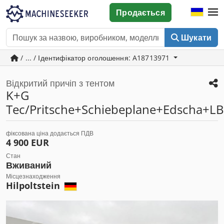
Продається
Шукати
/ ... / Ідентифікатор оголошення: A18713971
Відкритий причіп з тентом
K+G
Tec/Pritsche+Schiebeplane+Edscha+
фіксована ціна додається ПДВ
4 900 EUR
Стан
Вживаний
Місцезнаходження
Hilpoltstein