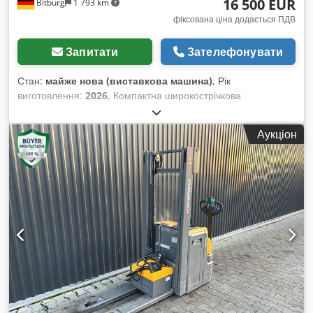
16 500 EUR
Bitburg
1 793 km
фіксована ціна додається ПДВ
Запитати
Зателефонувати
Стан:
майже нова (виставкова машина)
, Рік
виготовлення:
2026
, Компактна широкострічкова
шліфувальна машина з комбінованим шліфувальним
агрегатом Пакет акційного оснащення: - Увімкнення й
Аукціон
вимкнення шліфувального черевика з панелі керування -
Увімкнення й вимкнення валика з панелі керування -
Електронне управління Fox 500 KTR - Подовження столу з 2
роликами, вхід та вихід - Автоматичне позиціонування стола
за допомогою кнопки Артикул: 5222100A2 Також підходить
для малих майстерень для періодичного використання
Комбінований шліфувальний агрегат зі шліфувальним
черевиком для тонкого шліфування Стандартно оснащений
косо-канавленим сталевим валиком Ø 120 мм для
калібрування Точне регулювання робочої висоти Cedpfxsgf
Sw No Acdjrf Оглядова панель керування на передній
стороні Міцна моноблочна конструкція зі сталевих труб,