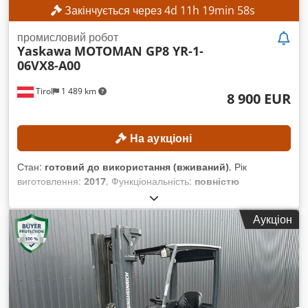
Закінчується через
4
d
11
h
19
min
56
s
промисловий робот
Yaskawa
MOTOMAN GP8 YR-1-
06VX8-A00
Tirol
1 489 km
8 900 EUR
На аукціоні
Стан:
готовий до використання (вживаний)
, Рік
виготовлення:
2017
, Функціональність:
повністю
працездатний
, номер машини/транспортного засобу:
R17393-376-4-0
, загальна вага:
32 кг
, вантажопідйомність:
8
Аукціон
кг
, модель контролера:
Yaskawa YRC1000
, виробник teach
pendant:
Yaskawa
, кількість осей:
6
, ТЕХНІЧНІ
ХАРАКТЕРИСТИКИ Credozmwafepfx Acdsf Кількість осей
робота: 6 Вантажопідйомність: 8 кг Власна вага
маніпулятора: 32 кг ХАРАКТЕРИСТИКИ ОБЛАДНАННЯ
Система керування: Yaskawa YRC1000 Виробник пульта