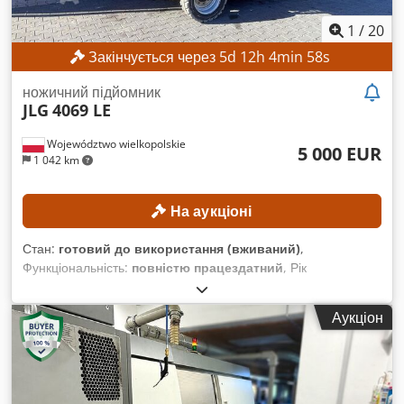
1
/
20
Закінчується через
5
d
12
h
4
min
56
s
ножичний підйомник
JLG
4069 LE
Województwo wielkopolskie
5 000 EUR
1 042 km
На аукціоні
Стан:
готовий до використання (вживаний)
,
Функціональність:
повністю працездатний
, Рік
виготовлення:
2015
, мотогодини:
387 h
, номер машини/
транспортного засобу:
0200245029
, робоча висота:
14 000
Аукціон
мм
, ТЕХНІЧНІ ХАРАКТЕРИСТИКИ Робоча висота: 14 м
Привід: 4 × 4 ХАРАКТЕРИСТИКИ ОБЛАДНАННЯ
Вантажопідйомність платформи: макс. 360 кг Кількість осіб:
макс. 2 Допустиме корисне навантаження: макс. 200 кг
Ручне зусилля: макс. 400 Н Швидкість вітру: макс. 12,5 м/с