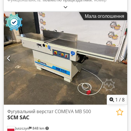
машини/транспортного засобу:
H2X386H10283
, Рік
виготовлення:
2017
, мотогодини:
5 612 h
, висота підйому:
Мала оголошення
4 625 мм
, вільний підйом:
1 500 мм
, конструктивна висота:
2 121 мм
, Обладнання:
бічне зміщення
, Відсутня
мінімальна ціна – гарантований продаж за найвищою
ціною! ТЕХНІЧНІ ХАРАКТЕРИСТИКИ Висота підйому: 4625
мм Загальна висота: 2121 мм Висота вільного підйому:
1500 мм ХАРАКТЕРИСТИКИ ОБЛАДНАННЯ Тип щогли:
Триплексна щогла з вільним підйомом Напруга
акумулятора: 48 В Ємність акумулятора: 585 А·год
Csdpfxezrlwie Acderf Шини: нові Мотогодини: 5612 год
КОМПЛЕКТАЦІЯ Кабіна Акумулятор Зарядний пристрій
Бічний зміщувач вантажу Зовнішній ідентифікатор:
SL11370SP
1
/
8
Фугувальний верстат COMEVA MB 500
SCM
SAC
Juszczyn
848 km