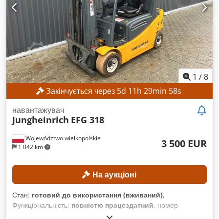
керування: Yaskawa Живлення: 3 фази, змінний струм 380–
440 В, 50/60 Гц Вхідний струм: 15 А Максимальний струм
захисту від перевантаження пристрою: 15 А Струм
короткого замикання: 2,5 кА Тип блоку живлення: ERAR-
1000-06VX8-E10 КОМПЛЕКТАЦІЯ Маніпулятор робота
Yaskawa Motoman GP8 Система керування роботом
Yaskawa YRC1000
1
/
8
Закінчується через
5
d
11
h
29
min
56
s
навантажувач
Jungheinrich
EFG 318
Województwo wielkopolskie
3 500 EUR
1 042 km
На аукціоні
Стан:
готовий до використання (вживаний)
,
Функціональність:
повністю працездатний
, номер
машини/транспортного засобу:
FN498167
, Рік