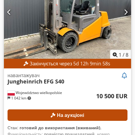
вільного підйому: 1535 мм Cjdpfxezrlv Ee Acdjrf
ХАРАКТЕРИСТИКИ ОБЛАДНАННЯ Тип щогли: Триплексна
щогла з вільною висотою підйому Напруга акумулятора: 48
В Ємність акумулятора: 500 А·год Напрацьовані години: 17
268 год КОМПЛЕКТАЦІЯ Бічний зсув вантажу Акумулятор
Зарядний пристрій Зовнішній ідентифікатор: SL12191SP
1
/
8
Закінчується через
5
d
12
h
9
min
56
s
навантажувач
Jungheinrich
EFG S40
Województwo wielkopolskie
10 500 EUR
1 042 km
На аукціоні
Стан:
готовий до використання (вживаний)
,
Функціональність:
повністю працездатний
, номер