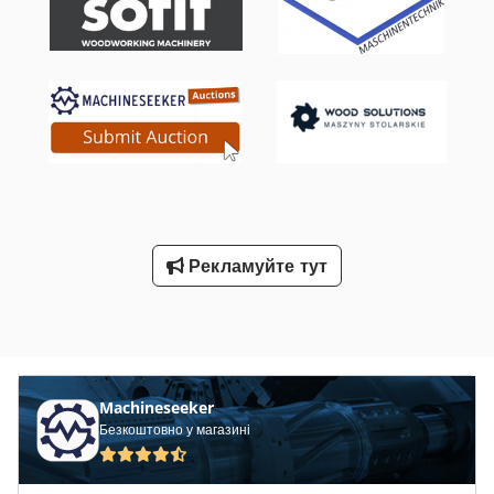
мм ХАРАКТЕРИСТИКИ ОБЛАДНАННЯ Тип палива: газ Тип
щогли: триплекс Клас ISO: 2 Діапазон вантажопідйомності
класу ISO 2: 1000–2500 кг ОБЛАДНАННЯ 3-й гідравлічний
контур Зовнішній ідентифікатор: SL15670SLO
Рекламуйте тут
Machineseeker
Безкоштовно у магазині