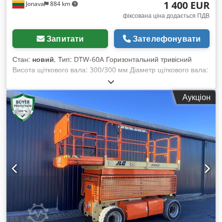
1 400 EUR
Jonava
884 km
фіксована ціна додається ПДВ
Запитати
Зателефонувати
Стан:
новий
, Тип: DTW-60A Горизонтальний тривісний
Висота щіткового вала: 300/300 мм Діаметр щіткового вала:
300 мм Швидкість обертання валу: частотне регулювання
Потужність: 1,5 кВт Габарити для транспортування:
Аукціон
1220x720x900 мм Cedpfx Aod Tqt Nscdjrf Вага: 150 кг Ціна
запасної шліфувальної стрічки (щітки з шліфувальним
папером): 3,6 € + ПДВ / 1 м