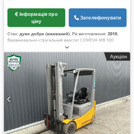
Інформація про
Зателефонувати
ціну
Стан:
дуже добре (вживаний)
, Рік виготовлення:
2010
,
Вирівнювально-стругальний верстат COMEVA MB 500
Робоча ширина: 510 мм Чотири-ножовий вал Традиційні
ножі Cjdpfx Aeiwa Spocderf Довжина робочих столів: 2630
Аукціон
мм Нахильний упор під кутом 45° Потужність двигуна: 4 кВт
Роздільні гребінки для подачі Сертифікат CE