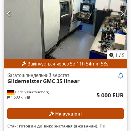
Напрацьовані години: 387 год. КОМПЛЕКТАЦІЯ Зарядний
пристрій Crjdpfx Acjzrgxzsdsf Зовнішній ідентифікатор:
SL15850SP
1
/
5
Закінчується через
5
d
11
h
54
min
56
s
багатошпиндельний верстат
Gildemeister
GMC 35 linear
Baden-Württemberg
5 000 EUR
1 603 km
На аукціоні
Стан:
готовий до використання (вживаний)
, Рік