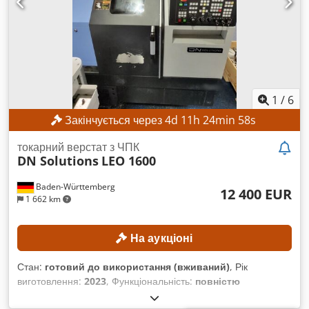
1
/
6
Закінчується через
4
d
11
h
24
min
56
s
токарний верстат з ЧПК
DN Solutions
LEO 1600
Baden-Württemberg
12 400 EUR
1 662 km
На аукціоні
Стан:
готовий до використання (вживаний)
, Рік
виготовлення:
2023
, Функціональність:
повністю
працездатний
, довжина точіння:
300 мм
, діаметр точіння: