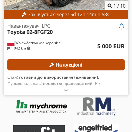
1
/
10
Закінчується через
5
d
12
h
14
min
56
s
Навантажувачі LPG
Toyota
02-8FGF20
Województwo wielkopolskie
5 000 EUR
1 042 km
На аукціоні
Стан:
готовий до використання (вживаний)
,
Функціональність:
повністю працездатний
, Рік
виготовлення:
2021
, вантажопідйомність:
2 000 кг
, висота
підйому:
4 300 мм
, вільний підйом:
1 330 мм
, тип щогли:
триплекс
, конструктивна висота:
1 975 мм
, Мінімальної
ціни немає – гарантований продаж за найвищою ціною!
Crodezrgddopfx Acdsf ТЕХНІЧНІ ХАРАКТЕРИСТИКИ
Вантажопідйомність: 2000 кг Висота підйому: 4300 мм
Висота вільного підйому: 1330 мм Загальна висота: 1975