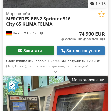
зношувані деталі, електрика, електроніка, гідравліка тощо.
1
/
16
Мікроавтобус
MERCEDES-BENZ
Sprinter 516
City 65 KLIMA TELMA
74 900 EUR
Haßfurt
1 507 km
фіксована ціна додається ПДВ
Запитати
Зателефонувати
Стан:
вживаний
, пробіг:
159 800 км
, потужність:
120 кВт
(163,15 к.с.)
, тип пального:
дизель
, тип передачі:
автоматичний
, перша реєстрація:
06/2018
, клас викидів:
Євро 6
, колір:
білий
, гальма:
ретардер
, кількість місць:
15
,
Мала оголошення
Обладнання:
ABS, кондиціонер, стояночний обігрівач
,