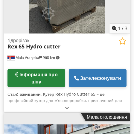
1
/
3
гідрорізак
Rex
65 Hydro cutter
Mala Vranjska
968 km
Інформація про
Зателефонувати
ціну
Стан:
вживаний
, Кутер Rex Hydro Cutter 65 – це
професійний кутер для м’ясопереробки, призначений для
виробництва емульсій, ковбас, паштетів та інших харчових
продуктів. Оснащений чашею об’ємом 65 літрів і
Мала оголошення
шестиножовою ріжучою системою, забезпечує швидке,
точне та однорідне подрібнення й перемішування. Машина
виготовлена з високоякісної нержавіючої сталі, що гарантує