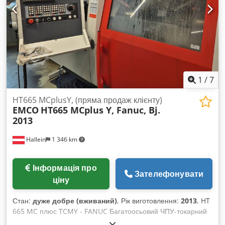
1
/
7
HT665 MCplusY, (пряма продаж клієнту)
EMCO
HT665 MCplus Y, Fanuc, Bj.
2013
Hallein
1 346 km
Інформація про
Зателефонувати
ціну
Стан:
дуже добре (вживаний)
, Рік виготовлення:
2013
, HT
665 MC плюс TCMY - FANUC Багатоосьовий ЧПУ-токарний
верстат для повної обробки токарно-фрезерних деталей;