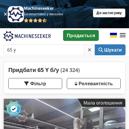
Machineseeker
До застосунку
Безкоштовно у магазині
Продається
Шукати
Придбати 65 Y б/у
(24 324)
Фільтр
Релевантність
Мала оголошення