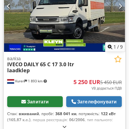
регульоване кермо; світлодіодні фари, світлодіодні робочі
2008
, Обладнання:
ABS, електричне регулювання вікон,
фари, проблисковий маячок; система склоочисників/мийки;
електрорегульоване дзеркало, зчеплення причепа,
електронний джойстик для приводу та гідравлічних контурів;
кондиціонер, кран, круїз-контроль, центральний замок
,
система швидкої заміни насадок Euro з системою
розвантаження тиску; ущільнення плоского типу; 3-й/4-й
гідравлічні контури; задня гідравліка з 13-полюсною
розеткою; функція плаваючого положення; функція
Powershift; перемикач напрямку руху на джойстику;
1
/
9
охолоджувач масла; двері, що замикаються. Комплект
поставки: HZM 816 Profi, включаючи кріплення Euro та
валіза
стандартний ковш об’
IVECO
DAILY 65 C 17 3.0 ltr
laadklep
5 250 EUR
Vuren
1 893 km
5 450 EUR
VB додається ПДВ
Запитати
Зателефонувати
Стан:
вживаний
, пробіг:
368 041 км
, потужність:
122 кВт
(165,87 к.с.)
, перша реєстрація:
06/2006
, тип пального:
дизель
, розмір шини:
225/75R16
, конфігурація осей:
4x2
,