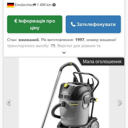
Автоматика дверцят E 65
Emskirchen
1 496 km
Інформація про
Зателефонувати
ціну
Стан:
вживаний
, Рік виготовлення:
1997
, номер машини/
транспортного засобу:
79
, Верстат для різання та
надрізування Schmedt PräCut 65, рік випуску 1997 -
серійний номер 79 Висота книжкового блока: до 350 мм
Мала оголошення
Товщина книжкового блока: до 90 мм Підведення повітря:
10 бар Електроживлення: 400 В / 50 Гц / 1,6 кВт (трифазне)
Продуктивність: приблизно 250–350 шт/год Онлайн-
відеоінспекція через Skype-відео Будемо раді Вашому
візиту – більше обладнання на складі Доступно негайно –
можливий огляд Djdslg Aahspfx Ag Esck На складі в
Емскірхен / Нюрнберг – можливе випробування