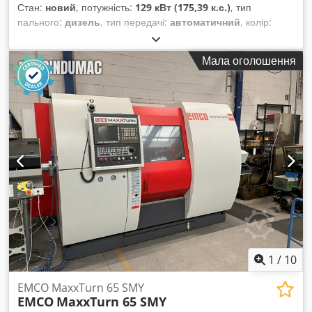
Стан:
новий
, потужність:
129 кВт (175,39 к.с.)
, тип
пального:
дизель
, тип передачі:
автоматичний
, колір:
білий
, гальма:
ретардер
, кількість місць:
23
, Рік
виготовлення:
2026
, Обладнання:
ABS, електронна
Мала оголошення
програма стабільності (ESP), кондиціонер, стояночний
обігрівач, фільтр сажі
,
1
/
10
EMCO MaxxTurn 65 SMY
EMCO
MaxxTurn 65 SMY