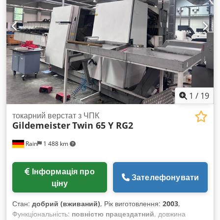
1
/
19
токарний верстат з ЧПК
Gildemeister
Twin 65 Y RG2
Rain
1 488 km
Інформація про
Зателефонувати
ціну
Стан:
добрий (вживаний)
, Рік виготовлення:
2003
,
Функціональність:
повністю працездатний
, довжина