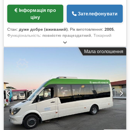
Інформація про
Зателефонувати
ціну
Стан:
дуже добре (вживаний)
, Рік виготовлення:
2005
,
Функціональність:
повністю працездатний
, Токарний
верстат з ЧПУ Traub TNC65DGY, TX8I, рік випуску 2005, інв.
№113* Y-вісь на S1, V-вісь, 2xC-вісь, 2x обертовий привод
Мала оголошення
інструменту, 2 револьверних головки VDI30, патрон
Hainbuch BZI65 на головному та контршпинделі, пристрій
для захоплення деталей, без подавального магазину Дуже
добре доглянутий, у гарному стані, проведено
обслуговування. Геометрія верстата перевірена та
відкоригована/налаштована Можливий огляд під напругою
або відеоогляд Приблизно 4 тижні з моменту замовлення
Dcjdpfxezfkbaj Ag Esk Гарантія 6 місяців на основні
компоненти: Підшипники шпинделя, кулькові гвинти, лінійні
направляючі, затискний циліндр. Гарантія поширюється
виключно на запасні частини, не покриває втрати
виробничого часу, витрати робочого часу чи часу на
поїздки. Не поширюється на інші частини, наприклад,