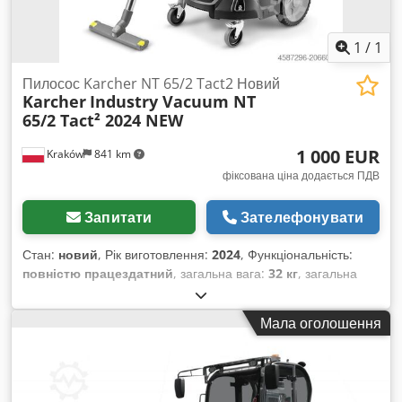
1
/
1
Пилосос Karcher NT 65/2 Tact2 Новий
Karcher
Industry Vacuum NT
65/2 Tact² 2024 NEW
1 000 EUR
Kraków
841 km
фіксована ціна додається ПДВ
Запитати
Зателефонувати
Стан:
новий
, Рік виготовлення:
2024
, Функціональність:
повністю працездатний
, загальна вага:
32 кг
, загальна
ширина:
490 мм
, загальна довжина:
575 мм
, загальна
висота:
880 мм
, тип вхідного струму:
Постійний струм
,
Мала оголошення
ємність бака:
60 л
, строк гарантії:
24 місяці
, Пропонуємо у
продажу Універсальний пилосос Karcher NT 65/2 Tact2
Стан пристрою: ідеальний, нове обладнання Рік
виготовлення: 2024 Dcedpfx Agex Aux Ro Esk Пилосос із