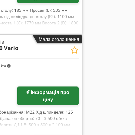
столу: 185 мм Просвіт (E): 535 мм
нь від циліндра до столу (F2): 1100 мм
исота 1 (C): 1770 мм Висота 2 (D): 1800
 подачі поршня за допомогою
бничих підприємств - Оптимальне
Мала оголошення
ів
b Ibdlsfx Alnsa - Завдяки стандартному
0 Vario
 - Розширена область застосування
вбудованою зворотною пружиною для
 стійкості - Універсальне
4 km
раво
Інформація про
ціну
зьбонарізання: M22 Хід шпинделя: 125
іапазон обертів: 70 - 3 500 об/хв
абарити Д-Ш-В: 500 x 800 x 2 100 мм
: Безступінчасте регулювання обертів,