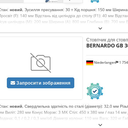
Стан:
новий
, Зусилля пресування: 30 т Хід поршня: 150 мм Ширина 
Просвіт (F): 140 мм Відстань від циліндра до столу (F1): 40 мм Відста
Зсув циліндра (M): 200 мм Ширина (A): 800 мм Глибина (B): 700 мм В
мм Вага: приблизно 168 кг Оснащення: - Дві регульовані швидкості
гідравлічної помпи - Потужні майстерні преси для ремонтних і виро
Стовпчик для стовп
співвідношення ціна-якість завдяки раціональній конструкції Chedpj
BERNARDO
GB 3
ножному педалю руки залишаються вільними для обробки заготовки
завдяки опційній матрицесній оснастці (10 шт.) - Гідроциліндр із 
повернення поршня - Зварна сталева рама для високих навантажень і
Niederlangen
1 75
застосування завдяки можливості переміщення циліндра вліво та вп
Запросити зображення
Стан:
новий
, Свердлильна здатність по сталі (діаметр): 32,0 мм Рі
мм Виліт: 280 мм Конус Морзе: 3 MK Стіл: 450 x 380 мм / паз 14 мм Д
Подача: 0,1 / 0,2 / 0,3 мм/об Діаметр колони: 110 мм Вага: 320 кг Г
Chsdpfx Aljxabiqsnea Загальна потужність: 1,1 / 2,2 кВт Особливості