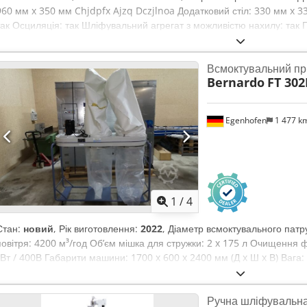
960 мм x 350 мм Chjdpfx Ajzq Dczjlnoa Додатковий стіл: 330 мм x 
так Осциляція: так Шліфувальний агрегат з можливістю нахилу: так 
мм Потужність двигуна: 3 кВт Довжина машини: 1910 мм Ширина маш
Всмоктувальний пр
Bernardo
FT 30
Egenhofen
1 477 k
1
/
4
Стан:
новий
, Рік виготовлення:
2022
, Діаметр всмоктувального пат
повітря: 4200 м³/год Об’єм мішка для стружки: 2 x 175 л Очищення ф
кВт / 400В Габарити машини: 1700 x 600 x 2400 мм (Д x Ш x В) Вага:
Ручна шліфувальн