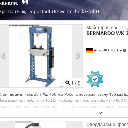
втулка MK 3 / 2 - Цифровий індикатор обертів - LED-машинна лампа 
канали.
кожух
Крістіан Єнк, Doppstadt Umwelttechnik GmbH
Майстерня прес - г
BERNARDO
WK 3
Ahaus
1 760 km
1
/
5
Стан:
новий
, Тиск 30 т Хід 150 мм Робоча поверхня столу 185 мм 
Вага машини приблизно 162 кг Необхідний простір приблизно 800 x
гідравлічний прес для майстерні - дві налаштовувані швидкості пода
насоса - потужний прес для майстерень і ремонтних підприємств - 
якості завдяки раціональній конструкції - стандартна педаль дозвол
Свердлильно -фрез
деталі Chsdpfxsxabg No Alnoa - розширена сфера застосування за