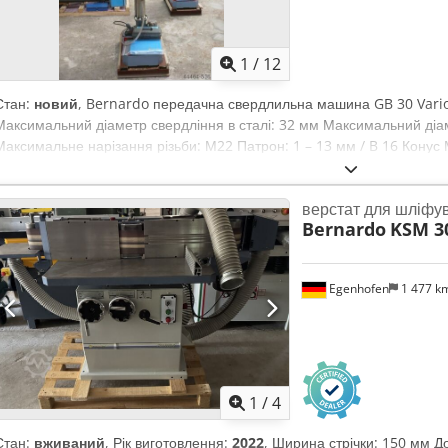
Регульований по висоті захисний кожух • Цифровий індикатор ходу пі
Охолоджувальна система • Світлодіодна робоча лампа • Поздовжня
інструмент
1
/
12
Стан:
новий
, Bernardo передачна свердлильна машина GB 30 Vario
Максимальний діаметр свердління в сталі: 32 мм Максимальний діам
Максимальне нарізання різьби: М22 Патрон: 1 – 13 мм / B 16 Конус
діапазони: 70 – 495 / 495 – 3500 об/хв Діапазон подачі: 0,1 / 0,2 / 0
шпиндель – стіл (макс.): 650 мм Відстань шпиндель – основна плита:
верстат для шліфу
колони: 110 мм Розмір столу / розмір Т-паза: 450 x 380 мм / 14 мм 
Bernardo
KSM 3
мм Потужність двигуна (S1 100%): 1,1 кВт Потужність двигуна (S6 40%)
500 x 800 x 2100 мм Вага: близько 320 кг Комплектація • Конусний а
MK 3 / 2, MK 3 / 1 • Зубчастий патрон 1 – 13 мм / B 16 • Система п
Egenhofen
1 477 k
Uusx Alnea • Електромагнітна подача шпинделя • Пристрій для нарі
інструменту • LED підсвітка • Цифровий індикатор обертів • Перша за
регульована захисна кришка
1
/
4
Стан:
вживаний
, Рік виготовлення:
2022
, Ширина стрічки: 150 мм Д