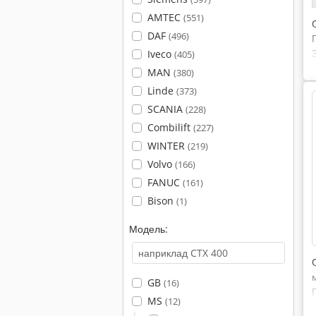
AMTEC
(551)
DAF
(496)
Iveco
(405)
MAN
(380)
Linde
(373)
SCANIA
(228)
Combilift
(227)
WINTER
(219)
Volvo
(166)
FANUC
(161)
Bison
(1)
Модель:
GB
(16)
MS
(12)