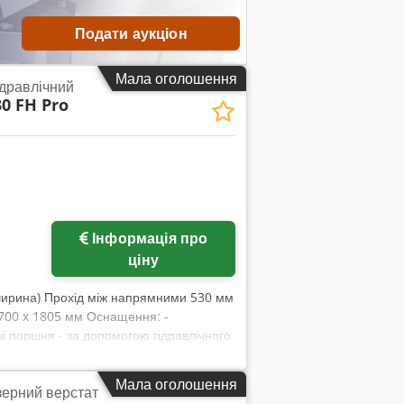
- Регульований по висоті захисний
Подати аукціон
Мала оголошення
ідравлічний
0 FH Pro
Інформація про
ціну
(ширина) Прохід між напрямними 530 мм
 700 x 1805 мм Оснащення: -
чі поршня - за допомогою гідравлічного
оптимальне співвідношення ціни та
яє тримати руки вільними для обробки
Мала оголошення
ерний верстат
вдяки додатковому набору натискних