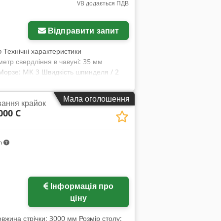
VB додається ПДВ
нолі • Пристрої для нарізання різьби •
 вимірювальна шкала • Експлуатаційний
Відправити запит
 Технічні характеристики
етр свердління в чавуні: 35 мм
 Морзе: MK 3 Швидкість шпинделя / 2
,3 мм/об Виліт: 280 мм Відстань
 1120 мм Хід пінолі: 125 мм Діаметр
Мала оголошення
вання крайок
Робоча площа основної плити: 340 x 330
000 C
: 1,5 кВт Габаритні розміри (Ш x Г x В):
даптер MK 3 / B 16 • Перехідна втулка
одачі охолоджуючої рідини Chjdpfsgd H
m
зання різьби • Автоматичний викидач
правка Shell Tellus 46 • Висотна
Інформація про
ціну
овжина стрічки: 3000 мм Розмір столу: