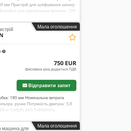
330 мм Пристрій для шліфування шпону:
Патрубок для підключення витяжки: 120
ини: 840 мм Вага: 330 кг
Мала оголошення
истрій
2N
m
750 EUR
фіксована ціна додається ПДВ
Відправити запит
рубка: 180 мм Номінальна витрата
ільтра: ручне Потужність двигуна: 3,8
 69 кг Codpfx Aed Txblolnsha
Мала оголошення
а машина для