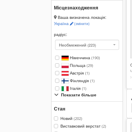
Місцезнаходження
Ваша визначена локація:
Україна
(змінити)
радіус:
Необмежений
(223)
Німеччина
(190)
Польща
(29)
Австрія
(1)
Фінляндія
(1)
Італія
(1)
Показати більше
zmetall
Alzmetall Ab
Unimax Дриль
Mk3
Стан
Новий
(202)
Виставковий верстат
(2)