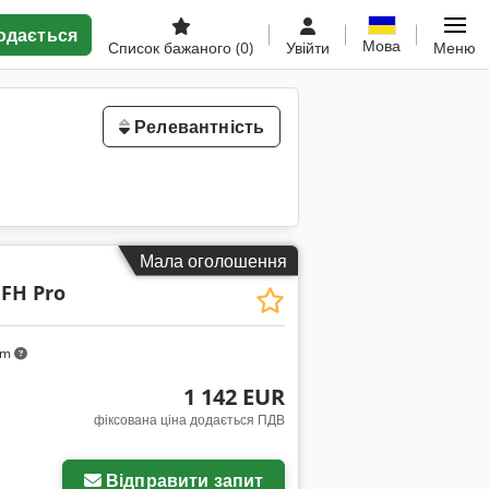
одається
Мова
Список бажаного
(0)
Увійти
Меню
Релевантність
Мала оголошення
 FH Pro
km
1 142 EUR
фіксована ціна додається ПДВ
Запросити більше
зображень
Відправити запит