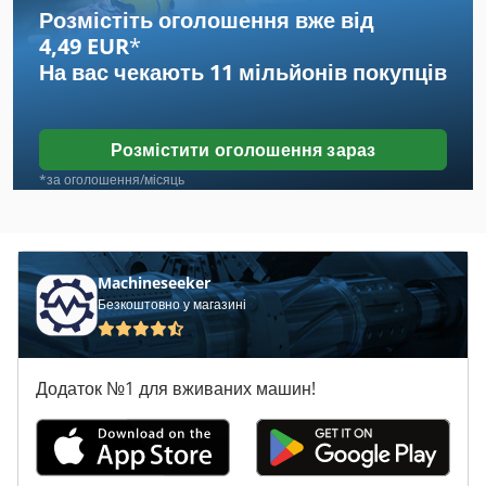
Розмістіть оголошення вже від
4,49 EUR
*
Maweg
На вас чекають
11 мільйонів покупців
Morso
Nolting
Розмістити оголошення зараз
Oppold
*за оголошення/місяць
Pezzolato
Prodeco
Machineseeker
Безкоштовно у магазині
Sorbini
Vrb
Додаток №1 для вживаних машин!
Wravor
Долото