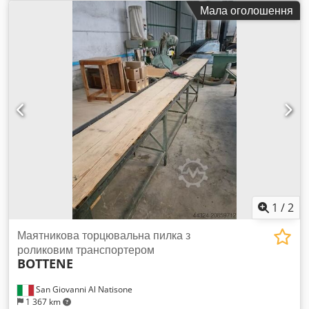
приймача – 6100 мм dіаметр пилки – 500 мм модель: R500
Мала оголошення
завантаження за допомогою роликових конвеєрів із
приводом Dcedpjx Nnbzofx Aivok живлення: 380 В
1
/
2
Маятникова торцювальна пилка з
роликовим транспортером
BOTTENE
San Giovanni Al Natisone
1 367 km