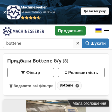
Machineseeker
До застосунку
Безкоштовно у магазині
Продається
Шукати
Придбати Bottene б/у
(8)
Фільтр
Релевантність
Bottene
Видалити всі фільтри
Мала оголошення