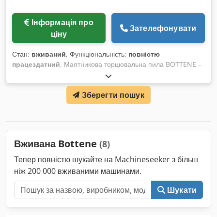
Інформація про
Зателефонувати
ціну
Стан:
вживаний
, Функціональність:
повністю
працездатний
, Маятникова торцювальна пила BOTTENE –
укомплектована роликовим транспортером Dsdpfx Aisx Rw
Iaovjck
Зберегти пошук
Вживана Bottene
(8)
Тепер повністю шукайте на Machineseeker з більш
ніж 200 000 вживаними машинами.
Шукати