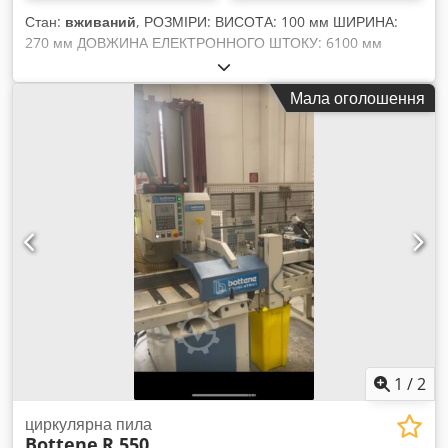
Стан:
вживаний
, РОЗМІРИ: ВИСОТА: 100 мм ШИРИНА:
270 мм ДОВЖИНА ЕЛЕКТРОННОГО ШТОКУ: 6100 мм
Dcjdpfxjw E Euds Aivok ДВИГУН ДИСКА (ПИЛИ): 4 кВт
Мала оголошення
1
/
2
циркулярна пила
Bottene
R 550