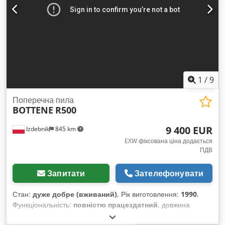
ОБЛАДНАННЯ Двигун пильного диска: 4 кВт Розміри та вага
Транспортні розміри: 6700 × 1600 × 1800 мм Вага: 1500 кг
КОМПЛЕКТАЦІЯ Автоматичний ланцюговий подавач
Електронний пристрій для поздовжнього переміщення з
фіксатором заготовки Моторизований вивантажувальний
конвеєр із можливістю відключення виштовхувача Інструкція
з експлуатації Сертифікат CE Електрична схема
1
/
9
Поперечна пила
BOTTENE
R500
9 400 EUR
Izdebnik
845 km
EXW фіксована ціна додається
ПДВ
Запитати
Зателефонувати
Стан:
дуже добре (вживаний)
, Рік виготовлення:
1990
,
Функціональність:
повністю працездатний
, довжина
роликового подавача – 6050 мм dовжина стрічкового