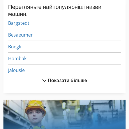
Перегляньте найпопулярніші назви
машин:
Bargstedt
Besaeumer
Boegli
Hombak
Jalousie
Показати більше
Kantenfix
Laegler
Ligmet
Lohmeyer
Mauer