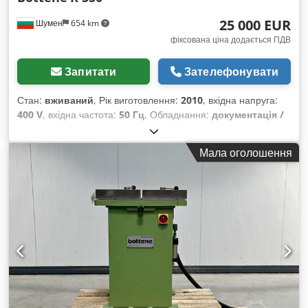
25 000 EUR
Шумен
654 km
фіксована ціна додається ПДВ
Запитати
Зателефонувати
Стан:
вживаний
, Рік виготовлення:
2010
, вхідна напруга:
400 V
, вхідна частота:
50 Гц
, Обладнання:
документація /
посібник
, Ми пропонуємо цю вживану круглопильну пилку
Bottene R 550, рік випуску 2010. Dcjdjy Tl Slopfx Aivek
Мала оголошення
Модель: R 550 Рік випуску: 2010 Серійний номер: 1928
Напруга: 400 V Частота: 50 Hz Якщо у вас є додаткові
запитання або потрібна додаткова інформація, будь ласка,
надішліть нам повідомлення або зателефонуйте.