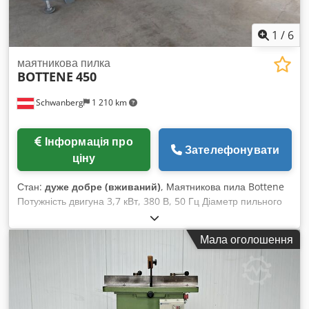
1
/
6
маятникова пилка
BOTTENE
450
Schwanberg
1 210 km
Інформація про
Зателефонувати
ціну
Стан:
дуже добре (вживаний)
, Маятникова пила Bottene
Потужність двигуна 3,7 кВт, 380 В, 50 Гц Діаметр пильного
диска макс. 500 мм Висота різу прибл. 120 мм Макс. виліт
500 мм з роликовим столом і поздовжнім упором зліва,
Мала оголошення
3000 мм з роликовим столом праворуч, 1000 мм Діаметр
патрубка для витяжки 120 мм Габарити прибл. Д х Ш х В =
4200 x 1150 x 1650 мм Вага прибл. 200 кг Пила нахиляється
вправо Dedpfjydnitox Aivsck Пила і роликовий стіл
пересувні У комплекті пиляльний диск Примітка щодо