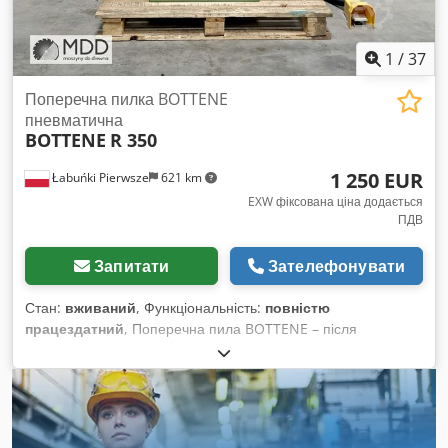
1
/
37
Поперечна пилка BOTTENE
пневматична
BOTTENE
R 350
1 250 EUR
Łabuńki Pierwsze
621 km
EXW фіксована ціна додається
ПДВ
Запитати
Зателефонувати
Стан:
вживаний
, Функціональність:
повністю
працездатний
, Поперечна пила BOTTENE – після
технічного огляду, готова до роботи Технічні
характеристики: • стан – вживана, після комплексного
технічного огляду Dcsdpfx Aoy Rh Epoivsk • виробник –
BOTTENE • діаметр диска – 330 мм • двигун пилки – 1,5 кВт •
максимальні розміри заготовки при різанні під прямим