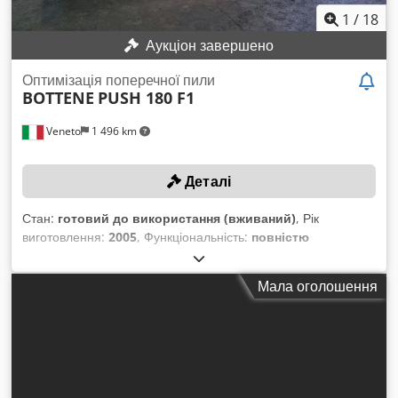
1
/
18
Аукціон завершено
Оптимізація поперечної пили
BOTTENE
PUSH 180 F1
Veneto
1 496 km
Деталі
Стан:
готовий до використання (вживаний)
, Рік
виготовлення:
2005
, Функціональність:
повністю
працездатний
, номер машини/транспортного засобу:
1803
, діаметр пильного диска:
550 мм
, загальна вага:
1 500
Мала оголошення
кг
, довжина різання (макс.):
3 000 мм
, Обладнання:
Маркування CE
, Мінімальної ціни немає – гарантований
продаж за найвищою ціною! ТЕХНІЧНІ ХАРАКТЕРИСТИКИ
Максимальна довжина різу: 3000 мм Максимальний
діаметр пильного диска: 550 мм Максимальний переріз:
150 × 300 мм Dsdezi A Adjpfx Aiveck ХАРАКТЕРИСТИКИ