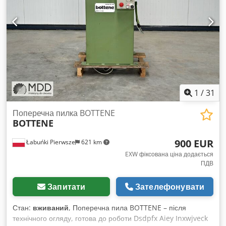
вживаних машин: • Технічні характеристики можуть містити
помилки і продаж можливий до оприлюднення. • Зазначені
ціни є цінами для самовивозу зі складу, завантаження
безкоштовне! • Машину очищено та перевірено на
працездатність. • Всі машини продаються як є, без жодних
гарантійних зобов'язань. Покупець може оглянути машину
на місці. • Спеціальні домовленості можливі лише у
письмовій формі. (На запити відповідаємо лише за умови
вказання вашої адреси та номера телефону!)
1
/
31
Поперечна пилка BOTTENE
BOTTENE
900 EUR
Łabuńki Pierwsze
621 km
EXW фіксована ціна додається
ПДВ
Запитати
Зателефонувати
Стан:
вживаний
, Поперечна пила BOTTENE – після
технічного огляду, готова до роботи Dsdpfx Aiey Inxwjveck