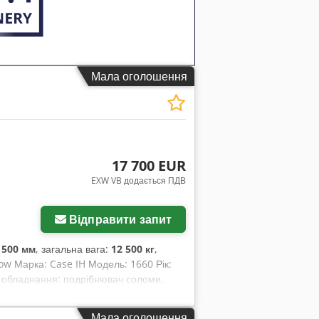
Мала оголошення
17 700 EUR
EXW VB додається ПДВ
Відправити запит
:
500 мм
, загальна вага:
12 500 кг
,
low Марка: Case IH Модель: 1660 Рік:
 обладнання: подрібнювач соломи,
Мала оголошення