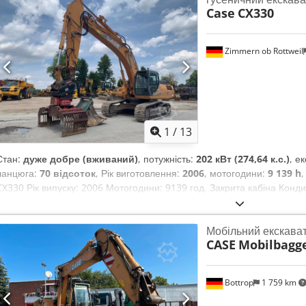
Case
CX330
Zimmern ob Rottweil
1
/
13
Стан:
дуже добре (вживаний)
, потужність:
202 кВт (274,64 к.с.)
, е
ланцюга:
70 відсоток
, Рік виготовлення:
2006
, мотогодини:
9 139 h
CX330 Рік випуску: 2006 Мотогодини: 9139 год. Закрита кабіна Конд
змащення Стандартна стріла Стріла: 3,30 м Повна гідравлічна сист
ножиць) Швидкозмінне кріплення OQ80 1 ковш – ширина 800 мм 1 г
Мобільний екскава
Ходова частина збережена приблизно на 70% Опорні пластини, шири
CASE
Mobilbagg
202 кВт CE Транспортування: 10,8 x 3 x 3,40 м Chedpfezp Rm Rjx Aa 
Bottrop
1 759 km