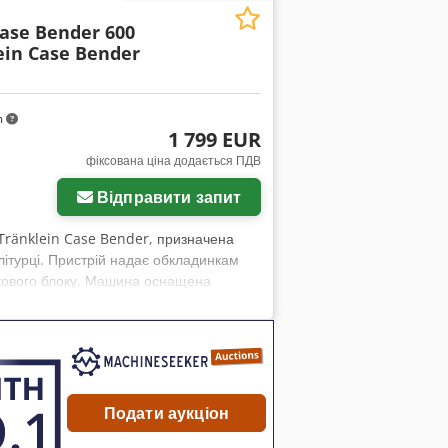
Case Bender 600
ein Case Bender
m
1 799 EUR
фіксована ціна додається ПДВ
Відправити запит
 Tränklein Case Bender, призначена
літурці. Пристрій надає обкладинкам
жкового блоку. Машина оснащена
овщину обкладинок. Міцна чавунна
ічні дані: Виробник: Karl Tränklein Тип:
иблизно 600 мм Регулювання тиску
тричний привід Робочий стіл Стан:
ошурні цехи, друкарні, поліграфічні
Подати аукціон