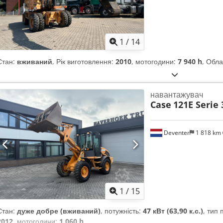
1
/
14
Стан:
вживаний
, Рік виготовлення:
2010
, мотогодини:
7 940 h
, Обл
навантажувач
Case
121E Serie 
Deventer
1 818 km
1
/
15
Стан:
дуже добре (вживаний)
, потужність:
47 кВт (63,90 к.с.)
, тип
2012
, мотогодини:
1 060 h
,