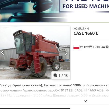
комбайн
CASE
1660 E
Wilków
1 016 km
1
/
10
Стан:
добрий (вживаний)
, Рік виготовлення:
1986
, робоча ширина
номер машини/транспортного засобу:
017128
, CASE IH 1660 Axial F
1987 Напрацювання: 3 300 м/год Ширина захвату: 5,00 м Додаткове
розкидач соломи Cedpfxovr Dxpo Aa Eeha