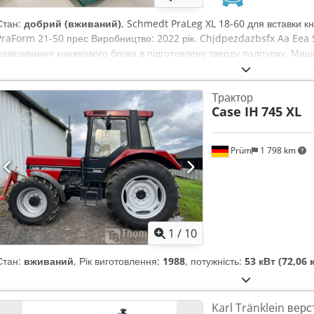
Стан:
добрий (вживаний)
, Schmedt PraLeg XL 18-60 для вставки к
PraForm 21-50 прес Виробництво: 2022 рік. Chjdpezdazbsfx Aa Eea
навішування книжкового блока в підготовлену тверду палітурку. Маш
роботи. Обладнана двома клеєнами з плавним регулюванням товщи
80 – 450 мм Ширина блока: 110 – 450 мм Товщина блока: 2 – 80 мм 
Трактор
шт./год Живлення: 230 В Вага: 300 кг Зроблено в Німеччині. Schmed
Case IH
745 XL
вбудованим пристроєм для нарізання жолобків. Виробництво: Schm
хорошому стані, повністю готова до експлуатації. Технічні характе
520 x 100 мм Вага: 220 кг Живлення: 230 В + стиснене повітря. Ціна
Prüm
1 798 km
1
/
10
Стан:
вживаний
, Рік виготовлення:
1988
, потужність:
53 кВт (72,06 к
Karl Tränklein верс