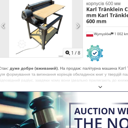
корпусів 600 мм
Karl Tränklein 
mm
Karl Tränkl
600 mm
Wymysłów
1 002 k
1
/
8
Стан:
дуже добре (вживаний)
, На продаж: палітурна машина Karl
для формування та вигинання корінців обкладинок книг у твердій па
відповідний радіус, завдяки чому вони ідеально прилягають до кни
регульованими вальцями, що дозволяє налаштовувати її під різну т
конструкція забезпечує високу точність і багаторічну надійність. Техн
Case Bender / машина для формування корінців Робоча ширина: пр
вальців Chedpfx Aasziwnbs Eea Стабільна чавунна конструкція Елек
вживана Застосування: виробництво книг у твердій палітурці, книгобр
підприємства, виробництво альбомів, каталогів та палітурок.