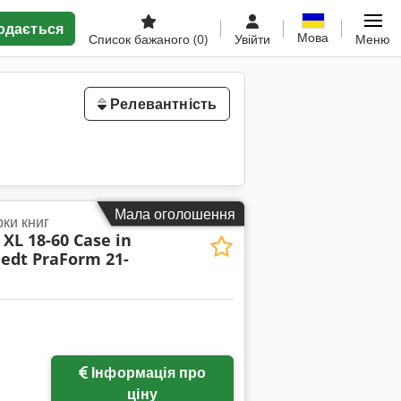
одається
Мова
Список бажаного
(0)
Увійти
Меню
Релевантність
Мала оголошення
ки книг
XL 18-60 Case in
edt PraForm 21-
Інформація про
ціну