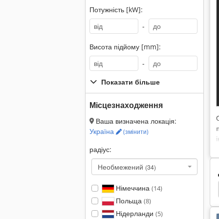
Потужність [kW]:
-
Висота підйому [mm]:
-
Показати більше
Місцезнаходження
Ваша визначена локація:
Україна
(змінити)
радіус:
Необмежений
(34)
Німеччина
чні
Трактори Комунальні
Трактори Садові
(14)
Польща
(8)
Нідерланди
(5)