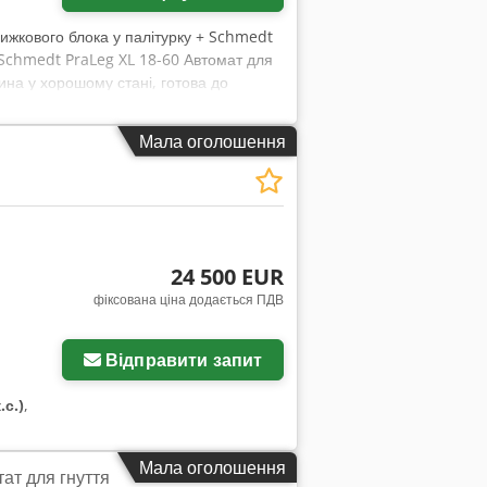
нижкового блока у палітурку + Schmedt
 Schmedt PraLeg XL 18-60 Автомат для
ина у хорошому стані, готова до
ни шару клею. Формат: Висота блока:
Продуктивність: приблизно 200 – 300
Мала оголошення
t PraForm 21-50 Прес для книг із
edt, Німеччина. Машина у дуже
ристики: Максимальний формат: 420 x
 вказана за комплект із двох машин.
24 500 EUR
фіксована ціна додається ПДВ
Відправити запит
.с.)
,
Мала оголошення
тат для гнуття