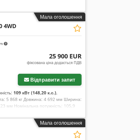
Мала оголошення
0 4WD
km
25 900 EUR
фіксована ціна додається ПДВ
Відправити запит
жність:
109 кВт (148,20 к.с.)
,
га: 5 868 кг Довжина: 4 692 мм Ширина:
723 мм Номінальна потужність: 105,9
ліндрів: 6 Робочий об'єм: 7 480 см³
Мала оголошення