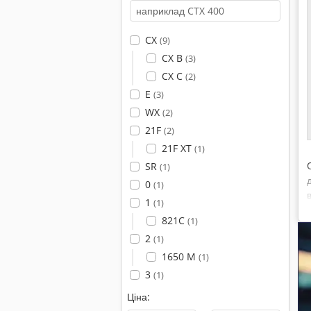
CX
(9)
CX B
(3)
CX C
(2)
E
(3)
WX
(2)
21F
(2)
21F XT
(1)
SR
(1)
0
(1)
1
(1)
821C
(1)
2
(1)
1650 M
(1)
3
(1)
Ціна: