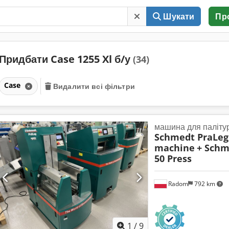
Шукати
Пр
Придбати Case 1255 Xl б/у
(34)
Case
Видалити всі фільтри
машина для палітур
Schmedt PraLeg 
machine
+ Schm
50 Press
Radom
792 km
1
/
9