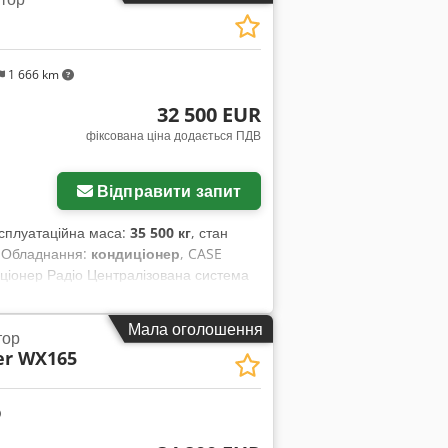
1 666 km
32 500 EUR
фіксована ціна додається ПДВ
Відправити запит
ксплуатаційна маса:
35 500 кг
, стан
, Обладнання:
кондиціонер
, CASE
иціонер Радіо Централізована система
ема (для гідромолота, грейфера,
рейфер – працює, потребує ремонту
Мала оголошення
тор
на 600 мм Двигун Isuzu, потужність
er WX165
Eoa Робоча вага: 35,5 т.