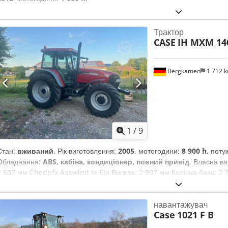
Трактор
CASE
IH MXM 14
Bergkamen
1 712 
1
/
9
Стан:
вживаний
, Рік виготовлення:
2005
, мотогодини:
8 900 h
, поту
Обладнання:
ABS, кабіна, кондиціонер, повний привід
, Власна ва
2 507 мм Chedpfx Aaswlmt Ie Eja Висота: 2 997 мм Колісна база: 2 
кВт, 144 к. с. Номінальна частота обертання: 2 200 об/хв Кількість ци
Зростання крутного моменту: 51,3 Повний привід
навантажувач
Case
1021 F B