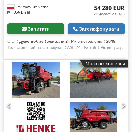
54 280 EUR
Smętowo Graniczne
1 056 km
VB додається ПДВ
Запитати
Зателефонувати
Стан:
дуже добре (вживаний)
, Рік виготовлення:
2018
,
Телескопічний навантажувач CASE 742 Farmlift Рік випуску:
2018 4800 мотогодин Довжина стріли: 7 м
Вантажопідйомність: 4,2 т Потужність: 107 кВт Dkjdpfx Asw
Мала оголошення
Nq Ngsmber Заднє причеплення Джойстик Кондиціонер
Привід 4x4 Усе справне, без люфтів. Нове відро