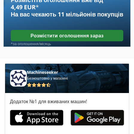
4,49 EUR
*
Case Ih 4420
На вас чекають
11 мільйонів покупців
Case Ih 5130
Case Ih 633
Розмістити оголошення зараз
Case Ih 733 A
*за оголошення/місяць
Case Ih 8230
Case Ih 833 A
Machineseeker
Безкоштовно у магазині
Case Ih 8930
Case Ih 9230
Додаток №1 для вживаних машин!
Case Ih 9330
Case Ih 9370
Case Ih Maxxum 110