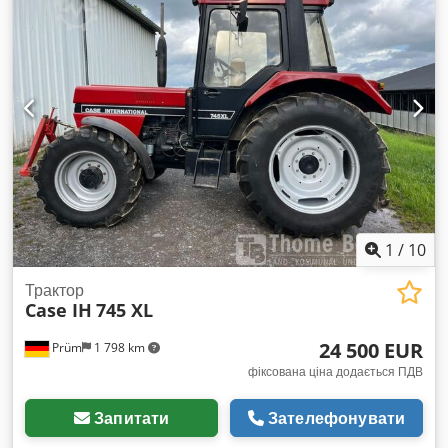
1
/
10
Трактор
Case IH
745 XL
24 500 EUR
Prüm
1 798 km
фіксована ціна додається ПДВ
Запитати
Зателефонувати