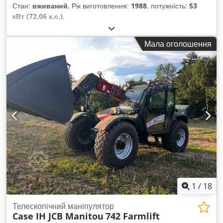
Стан:
вживаний
, Рік виготовлення:
1988
, потужність:
53
кВт (72,06 к.с.)
,
Мала оголошення
1
/
18
Телескопічний маніпулятор
Case IH JCB Manitou
742 Farmlift