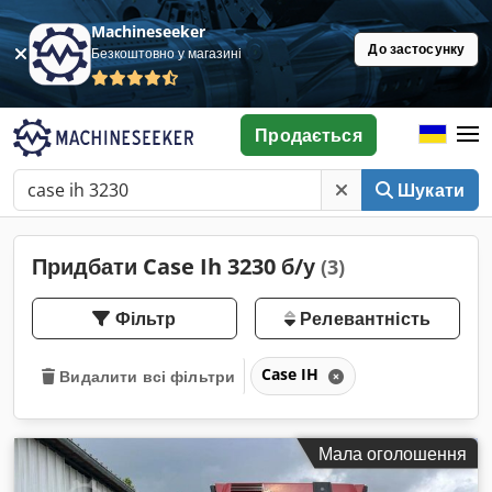
Machineseeker
До застосунку
Безкоштовно у магазині
Продається
Шукати
Придбати Case Ih 3230 б/у
(3)
Фільтр
Релевантність
Case IH
Видалити всі фільтри
Мала оголошення