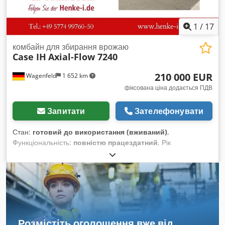
1
/
17
комбайн для збирання врожаю
Case IH
Axial-Flow 7240
210 000 EUR
Wagenfeld
1 652 km
фіксована ціна додається ПДВ
Запитати
Зателефонувати
Стан:
готовий до використання (вживаний)
,
Функціональність:
повністю працездатний
, Рік
виготовлення:
2017
, мотогодини:
1 706 h
, потужність:
366
кВт (497,62 к.с.)
, тип пального:
дизель
, максимальна
швидкість:
30 км/год
, перша реєстрація:
07/2017
, наступна
перевірка (TÜV):
07/2026
, розмір задньої шини:
500/85 R24
,
номер машини/транспортного засобу:
YHG233775
,
Обладнання:
зчеплення причепа, кабіна, кондиціонер,
освітлення, сікач для ріпаку
, За дорученням власника
Розмістіть оголошення вже від