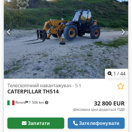
1
/
44
Телескопічний навантажувач - 5 т
CATERPILLAR
TH514
32 800 EUR
Rimini
1 506 km
фіксована ціна додається ПДВ
Запитати
Зателефонувати