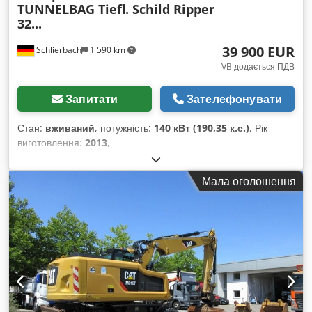
TUNNELBAG Tiefl. Schild Ripper
32...
39 900 EUR
Schlierbach
1 590 km
VB додається ПДВ
Запитати
Зателефонувати
Стан:
вживаний
, потужність:
140 кВт (190,35 к.с.)
, Рік
виготовлення:
2013
,
Мала оголошення