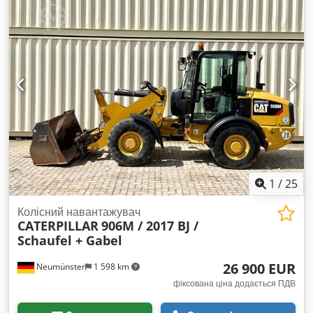
кондиціонер, повний привід
,
1
/
25
Колісний навантажувач
CATERPILLAR
906M / 2017 BJ /
Schaufel + Gabel
26 900 EUR
Neumünster
1 598 km
фіксована ціна додається ПДВ