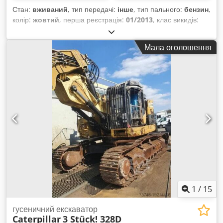
Стан:
вживаний
, тип передачі:
інше
, тип пального:
бензин
,
колір:
жовтий
, перша реєстрація:
01/2013
, клас викидів:
жоден
, підвіска:
інше
, Рік виготовлення:
2013
, мотогодини:
3 700 h
, водійська кабіна:
інше
,
Мала оголошення
1
/
15
гусеничний екскаватор
Caterpillar
3 Stück! 328D