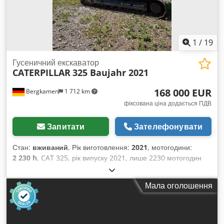
1
/
19
Гусеничний екскаватор
CATERPILLAR
325 Baujahr 2021
168 000 EUR
Bergkamen
1 712 km
фіксована ціна додається ПДВ
Запитати
Зателефонувати
Стан:
вживаний
, Рік виготовлення:
2021
, мотогодини:
2 230 h
, CAT 325, рік випуску 2021, лише 2230 мотогодин
Відмінний стан Експлуатаційна маса близько 28 500 кг
Двигун: Cat C4.4 турбодизель, потужність двигуна 128,5 кВт
Мала оголошення
(172 к.с.) Cedpfjzg S Abjx Ad Sorf Робочий об’єм 4,4 л,
стандарт викидів ЄС Stage V, паливний бак близько 313 л
Гідравлічна система близько 230 л Макс. глибина копання
6,70 м Кондиціонер CE сертифікат