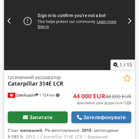
1
/
15
гусеничний екскаватор
Caterpillar
314E LCR
44 000 EUR
Швейцарія
1 724 km
48 800 EUR
фіксована ціна додається ПДВ
Запитати
Зателефонувати
Стан:
вживаний
, Рік виготовлення:
2015
, мотогодини:
9 583 h
, 2015 | Caterpillar 314E LCR | Вживаний