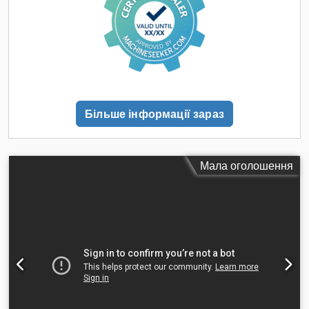
20 Відповідає вимогам CE: так Перевірено EPA Потрійна
стріла Додаткові гідравлічні лінії Гідравлічна система
швидкої заміни Codpfozrv Urex Ad Sorf В комплекті з
ковшем екскаватора Гідравлічний «великий палець»
Наявний бульдозерний відвал: так Централізована система
змащення: так Розміри: Довжина: 8250 Ширина: 2550
Висота: 3280 Вага: 15 320 кг Стан: Сліди використання,
несправний ручний гальмо, витік масла в нижній частині
Більше інформації зараз
кабіни.
Мала оголошення