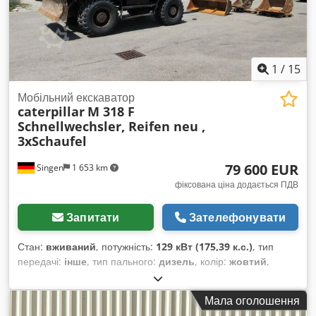
1
/
15
Мобільний екскаватор
caterpillar
M 318 F
Schnellwechsler, Reifen neu ,
3xSchaufel
79 600 EUR
Singen
1 653 km
фіксована ціна додається ПДВ
Запитати
Зателефонувати
Стан:
вживаний
, потужність:
129 кВт (175,39 к.с.)
, тип
передачі:
інше
, тип пального:
дизель
, колір:
жовтий
,
перша реєстрація:
01/2019
, клас викидів:
жоден
, підвіска:
інше
, Рік виготовлення:
2019
, мотогодини:
7 162 h
,
Мала оголошення
водійська кабіна:
інше
, паливо:
дизель
, Обладнання: