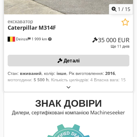
1
/
15
екскаватор
Caterpillar
M314F
35 000 EUR
Deinze
1 999 km
Ще 11 днів
Деталі
Стан:
вживаний
, колір:
інше
, Рік виготовлення:
2016
,
мотогодини:
5 500 h
, Кількість циліндрів: 4 Власна вага: 15
320 кг Ширина: 255 см Система швидкої заміни: Так
Серійний номер: CF4A00262 Наявні сертифікат про
реєстрацію, частина 1 і 2: так Дата першої реєстрації:
ЗНАК ДОВІРИ
03.03.2025 Напрацьовані години: 5500 годин Двигун:
Caterpillar C4,4 Кількість циліндрів: 4 циліндри Потужність:
Дилери, сертифіковані компанією Machineseeker
110 кВт Об’єм ковша: 0,53 м³ Глибина копання: 5,03 м
Максимальна дальність вильоту стріли: 8,28 м Сила
розриву: 103 кН Швидкість руху: до 37 км/год Шини: 10.00-