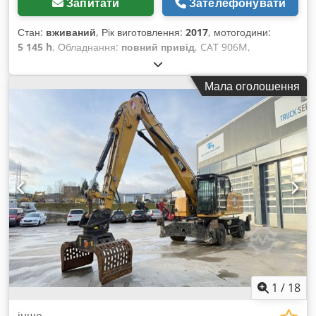
Запитати
Зателефонувати
Стан:
вживаний
, Рік виготовлення:
2017
, мотогодини:
5 145 h
, Обладнання:
повний привід
, CAT 906M,
фронтальний навантажувач, рік випуску 2017,
укомплектований ковшем та вилами! Crsdpezp Ayijfx Ad Sef
Мала оголошення
----* Виробник: CAT * Модель: 906M * Рік випуску: 2017 *
Напрацьовано: приблизно 5145 годин * Укомплектовано
ковшем та вилами * Німецька машина, перший власник *
Гідравлічний механізм швидкої заміни * Наявна
сертифікація CE та підтвердження даних * Додаткові
фотографії та відео надаються за запитом (WhatsApp, Ерік)
* Ціна: 26 900 євро, без ПДВ + 19% ПДВ ----Для отримання
додаткової інформації, будь ласка, телефонуйте: Ерік
Кортум: WhatsApp ?Уся інформація надається без гарантії
та відповідальності, можливі помилки та попередній
продаж.
1
/
18
інше