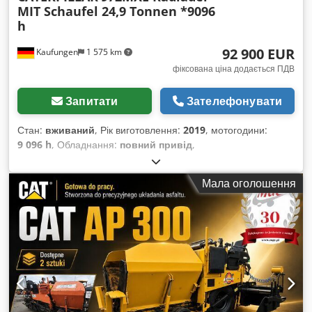
MIT Schaufel 24,9 Tonnen *9096
h
92 900 EUR
Kaufungen
1 575 km
фіксована ціна додається ПДВ
Запитати
Зателефонувати
Стан:
вживаний
, Рік виготовлення:
2019
, мотогодини:
9 096 h
, Обладнання:
повний привід
,
Мала оголошення