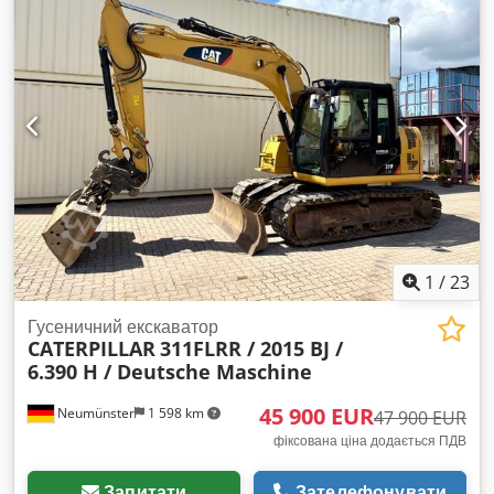
1
/
23
Гусеничний екскаватор
CATERPILLAR
311FLRR / 2015 BJ /
6.390 H / Deutsche Maschine
45 900 EUR
Neumünster
1 598 km
47 900 EUR
фіксована ціна додається ПДВ
Запитати
Зателефонувати