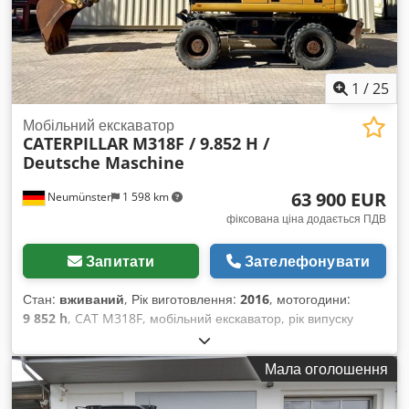
1
/
25
Мобільний екскаватор
CATERPILLAR
M318F / 9.852 H /
Deutsche Maschine
63 900 EUR
Neumünster
1 598 km
фіксована ціна додається ПДВ
Запитати
Зателефонувати
Стан:
вживаний
, Рік виготовлення:
2016
, мотогодини:
9 852 h
, CAT M318F, мобільний екскаватор, рік випуску
2016, напрацювання всього 9 852 години! ---- * Виробник:
CAT * Модель: M318F * Рік випуску: 2016 * Напрацювання:
Мала оголошення
приблизно 9 852 години * Остання перевірка проведена
при напрацюванні близько 9 523 години (06/2025) *