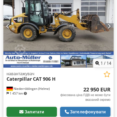
Німецький екскаватор / перший власник * В комплекті:
гідравлічний швидкозмінний механізм Liebherr Likufix
SWA48 * В комплекті: 1 глибококопаючий ковш * Хороший
стан шин * Хороший загальний стан * Кондиціонер Codpfx
Asyzld Djd Sorf * Централізована система змащення (ЦСЗ)
* Потужність: 129,4 кВт * Наявні документи CE та
підтвердження даних * Ціна: 63 900 євро, без ПДВ + 19%
ПДВ. ---- З будь-якими питаннями звертайтеся за
телефоном: Erik Kortum: WhatsApp Вся інформація
надається без гарантії та відповідальності, можливі помилки
та попередній продаж.
1
/
14
навантажувач
Caterpillar
CAT 906 H
22 950 EUR
Niederröblingen (Helme)
1 457 km
фіксована ціна ПДВ не може бути
вказаний окремо
Запитати
Зателефонувати