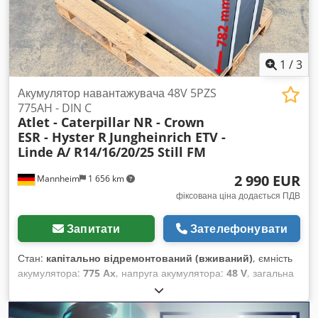
1
/
3
Акумулятор навантажувача 48V 5PZS
775AH - DIN C
Atlet - Caterpillar NR - Crown
ESR - Hyster R
Jungheinrich ETV -
Linde A/ R14/16/20/25 Still FM
2 990 EUR
Mannheim
1 656 km
фіксована ціна додається ПДВ
Запитати
Зателефонувати
Стан:
капітально відремонтований (вживаний)
, ємність
акумулятора:
775 Ах
, напруга акумулятора:
48 V
, загальна
висота:
782 мм
, загальна довжина:
1 220 мм
, загальна
ширина:
424 мм
, Перевірена акумуляторна батарея для
вашого навантажувача - 48V 5PZS 775AH - DIN C + 1 рік