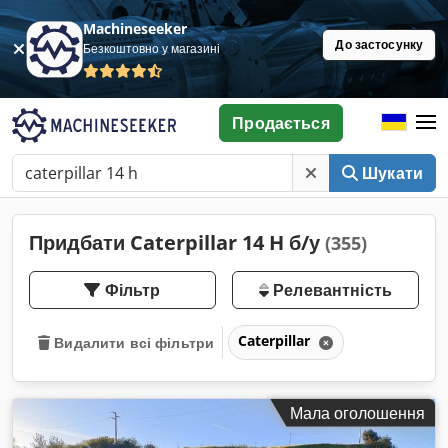
Machineseeker
До застосунку
Безкоштовно у магазині
Продається
Шукати
Придбати Caterpillar 14 H б/у
(355)
Фільтр
Релевантність
Caterpillar
Видалити всі фільтри
Мала оголошення