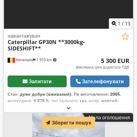
1
/
13
навантажувач
Caterpillar
GP30N **3000kg-
SIDESHIFT**
5 300 EUR
Herentals
1 910 km
фіксована ціна додається ПДВ
Запитати
Зателефонувати
Стан:
дуже добре (вживаний)
, Рік виготовлення:
2005
,
мотогодини:
6 878 h
, тип пального:
газ
, колір:
жовтий
,
Мала оголошення
Зберегти пошук