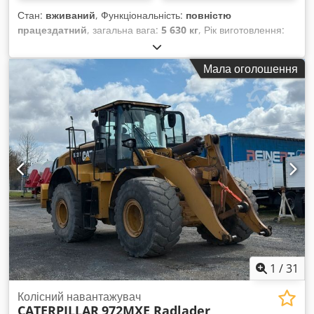
Стан:
вживаний
, Функціональність:
повністю
працездатний
, загальна вага:
5 630 кг
, Рік виготовлення:
2013
, мотогодини:
4 381 h
, Обладнання:
палетні вилки,
повний привід
,
Мала оголошення
1
/
31
Колісний навантажувач
CATERPILLAR
972MXE Radlader