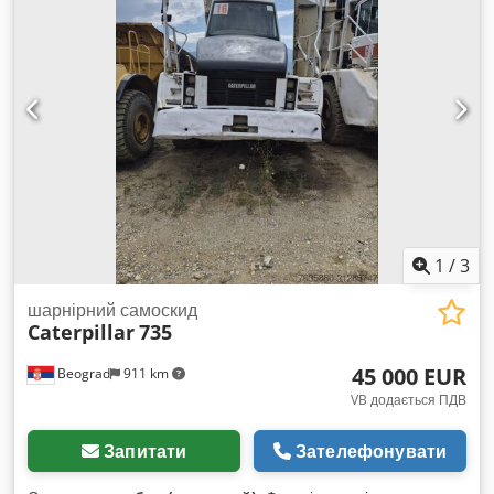
1
/
3
шарнірний самоскид
Caterpillar
735
45 000 EUR
Beograd
911 km
VB додається ПДВ
Запитати
Зателефонувати