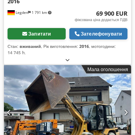
2016
69 900 EUR
Legden
1 791 km
фіксована ціна додається ПДВ
Запитати
Зателефонувати
Стан:
вживаний
, Рік виготовлення:
2016
, мотогодини:
14 745 h
,
Мала оголошення