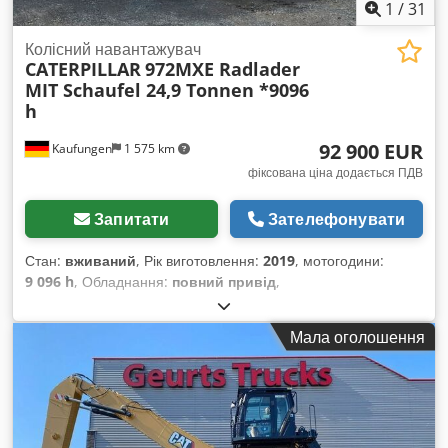
1
/
31
Колісний навантажувач
CATERPILLAR
972MXE Radlader
MIT Schaufel 24,9 Tonnen *9096
h
92 900 EUR
Kaufungen
1 575 km
фіксована ціна додається ПДВ
Запитати
Зателефонувати
Стан:
вживаний
, Рік виготовлення:
2019
, мотогодини:
9 096 h
, Обладнання:
повний привід
,
Мала оголошення