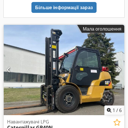
механіками, гідравліка повністю справна, без значних
Більше інформації зараз
люфтів. Екскаватор ґрунтовно нами оновлений та
підготовлений до подальшої важкої роботи. Оснащений
сталевими гусеницями шириною 60 см, системою GPS
MC3000 для високоточного копання, а також камерами із
Мала оголошення
круговим оглядом 360°. ПРОПОНУЄМО АКЦІЙНО ДЕШЕВЕ
ДОСТАВЛЕННЯ ПО ВСІЙ ТЕРИТОРІЇ ЄС НАШИМ
АВТОТРАНСПОРТОМ! У вартість входить повний пакет
документів для реєстрації. Приймаємо всі форми оплати: -
лізинг, - кредит, - готівка, - банківський переказ. За оплату
готівкою або переказом можна одразу забрати транспорт із
салону. Codpfjzadcbex An Isha Ми також займаємось
страхуванням — розрахуємо для вас найнижчу ставку для
будь-якого транспортного засобу — ПЕРЕВІРТЕ НАС!
Маємо можливість доставляти оплатні легкові та вантажні
автомобілі за зазначеною адресою по всій Європі.
Детальніша інформація у наших продавців. Двигун: Модель:
Caterpillar C7 Тип: дизельний, 6-циліндровий, турбонаддув,
1
/
6
інтеркулер Обʼєм: 7,2 л Потужність: 204 кВт (бл. 277 к.с.)
Система упорскування: HEUI (гідравлічно-електронна)
Навантажувачі LPG
Робочі параметри: - Високий крутний момент на низьких
Caterpillar
GP40N