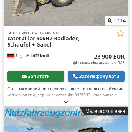
1
/
14
Колісний навантажувач
caterpillar
906H2 Radlader,
Schaufel + Gabel
28 900 EUR
Singen
1 653 km
фіксована ціна додається ПДВ
Запитати
Зателефонувати
Стан:
вживаний
, тип передачі:
інше
, тип пального:
бензин
,
колір:
жовтий
, перша реєстрація:
01/2013
, клас викидів:
жоден
, підвіска:
інше
, Рік виготовлення:
2013
, мотогодини:
3 700 h
, водійська кабіна:
інше
,
Мала оголошення