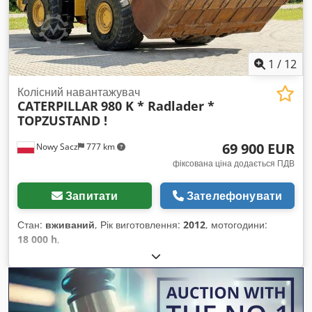
1
/
12
Колісний навантажувач
CATERPILLAR
980 K * Radlader *
TOPZUSTAND !
69 900 EUR
Nowy Sacz
777 km
фіксована ціна додається ПДВ
Запитати
Зателефонувати
Стан:
вживаний
, Рік виготовлення:
2012
, мотогодини:
18 000 h
,