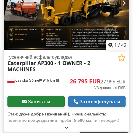
1
/
42
гусеничний асфальтоукладач
Caterpillar
AP300 - 1 OWNER - 2
MACHINES
26 795 EUR
Łaziska Górne
916 km
27 995 EUR
VB додається ПДВ
Запитати
Зателефонувати
Стан:
дуже добре (вживаний)
, Функціональність:
повністю працездатний
, пробіг:
5 580 км
, тип передачі:
гідростат
, тип пального:
дизель
, колір:
жовтий
, загальна
вага:
7 300 кг
, маса без навантаження:
6 600 кг
,