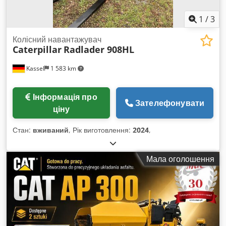
1
/
3
Колісний навантажувач
Caterpillar
Radlader 908HL
Kassel
1 583 km
Інформація про
Зателефонувати
ціну
Стан:
вживаний
, Рік виготовлення:
2024
,
Мала оголошення