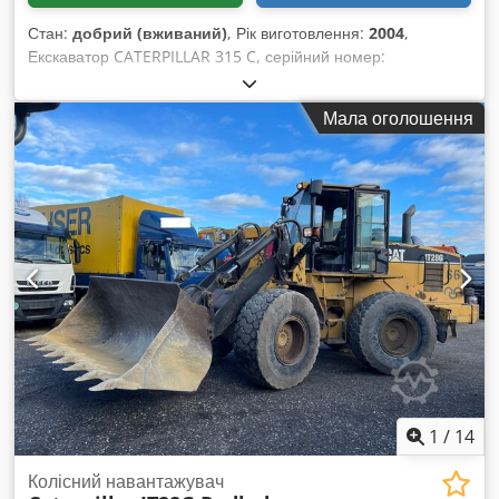
Стан:
добрий (вживаний)
, Рік виготовлення:
2004
,
Екскаватор CATERPILLAR 315 C, серійний номер:
CAT0315CTANF00406 83 кВт 2004 рік Chjdjydnxbspfx An Iea
Мала оголошення
1
/
14
Колісний навантажувач