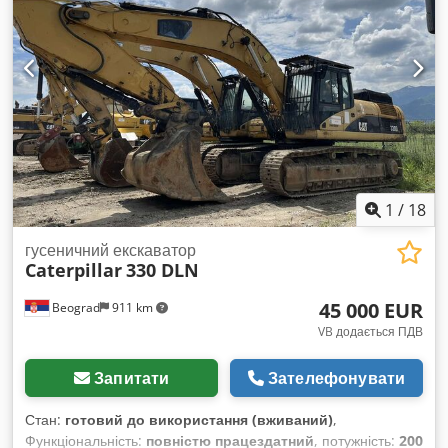
Chjdpfjzidgqox An Iea Ширина ковша: 185 см Висота
вивантаження: 3,10 м Висота машини: приблизно 246 см
1
/
18
гусеничний екскаватор
Caterpillar
330 DLN
45 000 EUR
Beograd
911 km
VB додається ПДВ
Запитати
Зателефонувати
Стан:
готовий до використання (вживаний)
,
Функціональність:
повністю працездатний
, потужність:
200