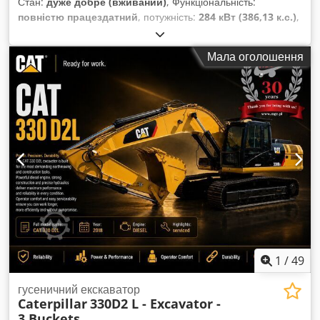
Стан:
дуже добре (вживаний)
, Функціональність:
повністю працездатний
, потужність:
284 кВт (386,13 к.с.)
,
колір:
білий
, максимальна вага навантаження:
40 000 кг
,
Рік виготовлення:
2007
, номер машини/транспортного
Мала оголошення
засобу:
CAT00735JB1N00920
, Машина повністю
працездатна. Chodpfx Ansylw Nxo Ioa
1
/
49
гусеничний екскаватор
Caterpillar
330D2 L - Excavator -
3 Buckets