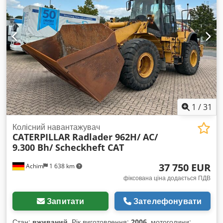
1
/
31
Колісний навантажувач
CATERPILLAR
Radlader 962H/ AC/
9.300 Bh/ Scheckheft CAT
37 750 EUR
Achim
1 638 km
фіксована ціна додається ПДВ
Запитати
Зателефонувати
Стан:
вживаний
, Рік виготовлення:
2006
, мотогодини: