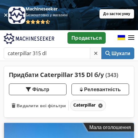
Machineseeker
До застосунку
Безкоштовно у магазині
Продається
Шукати
Придбати Caterpillar 315 Dl б/у
(343)
Фільтр
Релевантність
Caterpillar
Видалити всі фільтри
Мала оголошення