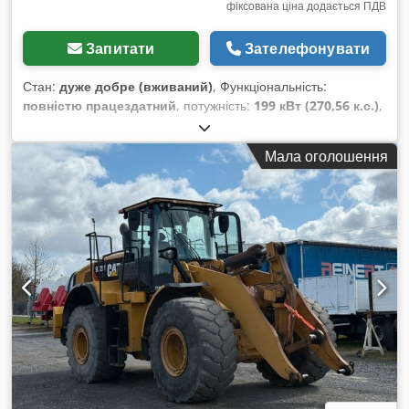
фіксована ціна додається ПДВ
Запитати
Зателефонувати
Стан:
дуже добре (вживаний)
, Функціональність:
повністю працездатний
, потужність:
199 кВт (270,56 к.с.)
,
експлуатаційна маса:
37 000 кг
, об’єм ковша:
2,6 м³
, Рік
виготовлення:
2006
, номер машини/транспортного засобу:
Мала оголошення
CAT 0330DJGGE00237
, Машина в чудовому
функціональному стані. Chodpfxoylma He An Isa