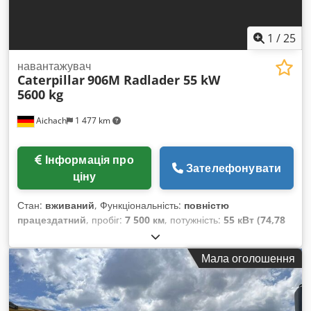
1
/
25
навантажувач
Caterpillar
906M Radlader 55 kW
5600 kg
Aichach
1 477 km
Інформація про
Зателефонувати
ціну
Стан:
вживаний
, Функціональність:
повністю
працездатний
, пробіг:
7 500 км
, потужність:
55 кВт (74,78
к.с.)
, колір:
золото
, експлуатаційна маса:
5 600 кг
, ширина
ковша для копання:
1 850 мм
, Рік виготовлення:
2016
,
Мала оголошення
мотогодини:
2 500 h
, Обладнання:
кабіна, палетні вилки,
пристрій швидкої заміни, стандартна лопата
, CAT 906M
фронтальний навантажувач Рік випуску: 2016 Вила + ківш +
швидкознімний механізм 3 гідравлічні контури керування