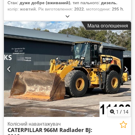
Стан:
дуже добре (вживаний)
, тип пального:
дизель
,
колір:
жовтий
, Рік виготовлення:
2022
, мотогодини:
295 h
,
Мала оголошення
1
/
14
Колісний навантажувач
CATERPILLAR
966M Radlader BJ: