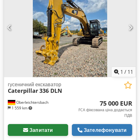
1
/
11
гусеничний екскаватор
Caterpillar
336 DLN
75 000 EUR
Oberleichtersbach
1 559 km
FCA фіксована ціна додається
ПДВ
Запитати
Зателефонувати