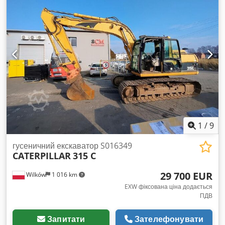
1
/
9
гусеничний екскаватор S016349
CATERPILLAR
315 C
29 700 EUR
Wilków
1 016 km
EXW фіксована ціна додається
ПДВ
Запитати
Зателефонувати