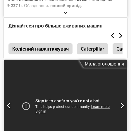
9 237 h
, Обладнання:
повний привід
,
Дізнайтеся про більше вживаних машин
р
Колісний навантажувач
Caterpillar
Caterp
Мала оголошення