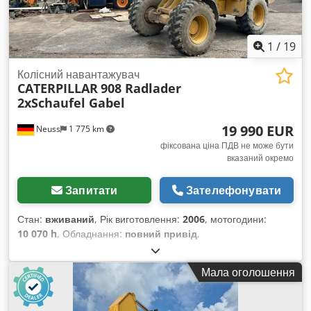
1
/
19
Колісний навантажувач
CATERPILLAR
908 Radlader
2xSchaufel Gabel
19 990 EUR
Neuss
1 775 km
фіксована ціна ПДВ не може бути
вказаний окремо
Запитати
Зателефонувати
Стан:
вживаний
, Рік виготовлення:
2006
, мотогодини:
10 070 h
, Обладнання:
повний привід
,
Мала оголошення