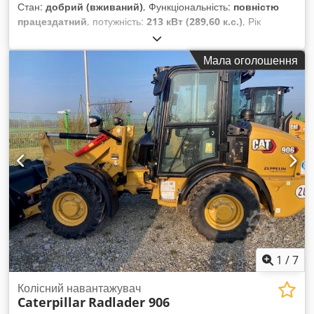
Стан:
добрий (вживаний)
, Функціональність:
повністю
працездатний
, потужність:
213 кВт (289,60 к.с.)
, Рік
виготовлення:
2011
, мотогодини:
9 500 h
, номер машини/
транспортного засобу:
MYG00396
, S/N: MYG00396
Мала оголошення
Включаючи скельне відро Chjdpfx Aneuh Scve Isa Вага:
приблизно 39,5 т
1
/
7
Колісний навантажувач
Caterpillar
Radlader 906