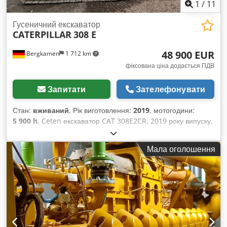
1
/
11
Гусеничний екскаватор
CATERPILLAR
308 E
48 900 EUR
Bergkamen
1 712 km
фіксована ціна додається ПДВ
Запитати
Зателефонувати
Стан:
вживаний
, Рік виготовлення:
2019
, мотогодини:
5 900 h
, Ceten екскаватор CAT 308E2CR, 2019 року випуску,
напрацювання близько 5900 годин. Дуже хороший стан.
Csdpfx Aboxnvlcoksrf
Мала оголошення