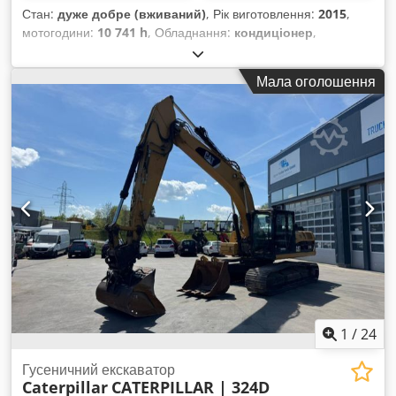
Стан:
дуже добре (вживаний)
, Рік виготовлення:
2015
,
мотогодини:
10 741 h
, Обладнання:
кондиціонер
,
CATERPILLAR 324ELN Рік випуску: 2015 Напрацювання: 10
741 год. Герметична кабіна Кондиціонер Радіо Камера
Мала оголошення
заднього виду Регульована стріла Довжина стріли: 3,10 м.
Повна гідравлічна система (для гідромолота, грейфера,
ножиць) Система швидкої заміни OQ70/55 1 ковш – ширина
900 мм Залишковий ресурс ходової частини приблизно 60-
70% Опорні пластини, ширина 600 мм Codpfxezl Dt No
Abkjrf Двигун CAT 7.1, потужність 151 кВт Централізована
система змащування Сертифікат CE Робоча вага: 26,2 т
1
/
24
Гусеничний екскаватор
Caterpillar
CATERPILLAR | 324D