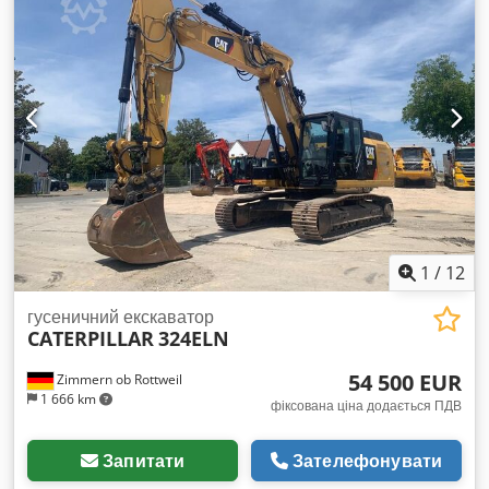
1
/
12
гусеничний екскаватор
CATERPILLAR
324ELN
54 500 EUR
Zimmern ob Rottweil
1 666 km
фіксована ціна додається ПДВ
Запитати
Зателефонувати