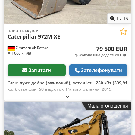
1
/
19
навантажувач
Caterpillar
972M XE
79 500 EUR
Zimmern ob Rottweil
1 666 km
фіксована ціна додається ПДВ
Запитати
Зателефонувати
Стан:
дуже добре (вживаний)
, потужність:
250 кВт (339,91
к.с.)
, стан шин:
50 відсоток
, Рік виготовлення:
2019
,
мотогодини:
11 876 h
, Обладнання:
кондиціонер
,
CATERPILLAR 972M XE Рік випуску: 2019 Напрацювання: 11
Мала оголошення
876 год. Закрита кабіна Кондиціонер Радіо Камера заднього
виду Централізоване змащування Розмір шин Bridgestone
26.5R25: залишок близько 40-50 %, Ковш – 5 м³ Двигун CAT
C9.3 потужністю 250 кВт CE Експлуатаційна маса: 26 т
Cedpfxjy Nmrfs Abkjrf Новий сервіс від Zeppelin