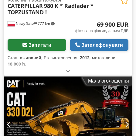
CATERPILLAR
980 K * Radlader *
стані!! Бокове зміщення, 3-тє гідравлічне розподільче, заднє
TOPZUSTAND !
та переднє робоче освітлення, дахова накладка, вітрове
скло, напівкабіна,
69 900 EUR
Nowy Sacz
777 km
фіксована ціна додається ПДВ
Запитати
Зателефонувати
Стан:
вживаний
, Рік виготовлення:
2012
, мотогодини:
18 000 h
,
Мала оголошення