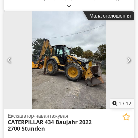
жоден
, підвіска:
інше
, Рік виготовлення:
2013
, мотогодини:
3 700 h
, водійська кабіна:
інше
,
Мала оголошення
1
/
12
Екскаватор-навантажувач
CATERPILLAR
434 Baujahr 2022
2700 Stunden