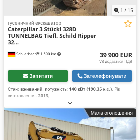
1
/
15
гусеничний екскаватор
Caterpillar
3 Stück! 328D
TUNNELBAG Tiefl. Schild Ripper
32...
39 900 EUR
Schlierbach
1 590 km
VB додається ПДВ
Запитати
Зателефонувати
Стан:
вживаний
, потужність:
140 кВт (190,35 к.с.)
, Рік
виготовлення:
2013
,
Мала оголошення