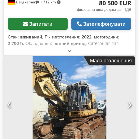
80 500 EUR
Bergkamen
1 712 km
фіксована ціна додається ПДВ
Запитати
Зателефонувати
Стан:
вживаний
, Рік виготовлення:
2022
, мотогодини:
2 700 h
, Обладнання:
повний привід
, Caterpillar 434
Екскаватор-навантажувач 2700 мотогодин * Модель: 434
Codpszr Tqwsfx Abkorf * Рік випуску: 2022 *
Мала оголошення
Експлуатаційна вага: 9.520 кг * Відмінний стан