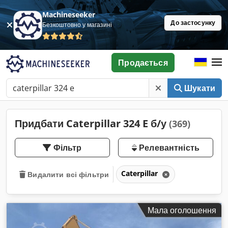
Machineseeker
До застосунку
Безкоштовно у магазині
Продається
Шукати
Придбати Caterpillar 324 E б/у
(369)
Фільтр
Релевантність
Caterpillar
Видалити всі фільтри
Мала оголошення