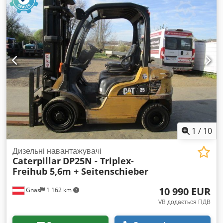
виготовлення:
1998
, мотогодини:
17 762 h
, паливо:
дизель
,
Макс. швидкість руху 16 км/год Макс. швидкість укладання
Обладнання:
палетні вилки, повний привід
,
61 м/хв Колісна база 1950 мм Транспортні та робочі
розміри: Довжина транспортна 5029 мм Ширина
транспортна 1938 мм Висота транспортна 2645 мм
Довжина робоча 5047 мм Ширина робоча 3180 мм Висота з
дахом 3415 мм Crodpfjy Szckox Abkof Робочі об’єми: Бак
для пального 110 л Моторна олива 13,2 л Охолоджувальна
система 9 л Бак змивної системи 28 л Особливості моделі: -
колісний привід для мобільності на міських будівництвах, -
можливість роботи у дуже вузьких траншеях (від 700 мм), -
автоматичне управління подачею суміші, - ECO-режим для
зниження витрат пального, - стіл SE34 V або SE34 VT, -
1
/
10
гарна оглядовість для оператора і компактні розміри.
Вказана ціна нетто, дійсна для експорту та для компаній.
Дизельні навантажувачі
Для приватних осіб можлива значна знижка – Запрошуємо
Caterpillar
DP25N - Triplex-
телефонувати для отримання найкращої ціни :)
Freihub 5,6m + Seitenschieber
10 990 EUR
Gnas
1 162 km
VB додається ПДВ