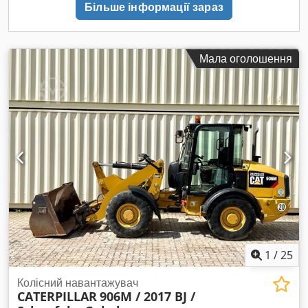
Більше інформації зараз
9980 1x карданний вал 517-0000 1x карданна група 110-
6135 1x рульова вісь 331-13-95 1x задній міст 549-0180 1x
бульдозерний відвал 419-1550 2x ящик для інструментів
556-5556 1x противага 573-3553
Мала оголошення
1
/
25
Колісний навантажувач
CATERPILLAR
906M / 2017 BJ /