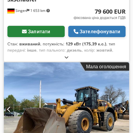
79 600 EUR
Singen
1 653 km
фіксована ціна додається ПДВ
Запитати
Зателефонувати
Стан:
вживаний
, потужність:
129 кВт (175,39 к.с.)
, тип
передачі:
інше
, тип пального:
дизель
, колір:
жовтий
,
перша реєстрація:
01/2019
, клас викидів:
жоден
, підвіска:
інше
, Рік виготовлення:
2019
, мотогодини:
7 162 h
,
Мала оголошення
водійська кабіна:
інше
, паливо:
дизель
, Обладнання:
кондиціонер, повний привід
,