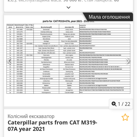
відсоток
, Рік виготовлення:
2015
, мотогодини:
12 866 h
,
Обладнання:
кабіна, кондиціонер
, CATERPILLAR 390FL ME
Мала оголошення
Рік випуску: 2015 Напрацювання: 12 866 годин Закрита
захисна кабіна Кондиціонер Радіо Камера заднього виду
Централізована система змащення Стандартна стріла
Довжина рукояті: 2,90 м Скельний ковш із лезом, ширина
2,20 м Crsdpfx Aboy U I Hbjkjf Гусеничне шасі знос близько
60% Ширина траків: 650 мм Двигун CAT C18 потужністю 406
кВт CE / EPA Експлуатаційна маса: 90 т
1
/
22
Колісний екскаватор
Caterpillar
parts from CAT M319-
07A year 2021