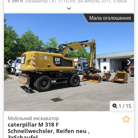
6 390 h
, Екскаватор CAT 311FLRR, рік випуску 2015, з лише
6390 годинами напрацьованого часу! ---- Codpfxjy Sdlzs
Abkjrf * Виробник: CAT * Модель: 311FL RR * Рік випуску:
Мала оголошення
2015 * Напрацьовані години: приблизно 6390 * Останнє
технічне обслуговування: приблизно 5960 годин * У
комплекті: гідравлічний механізм швидкої заміни CW20 * У
комплекті: гідравлічний відвал * Країна походження:
Німеччина * Перший власник * Гумові подушки * Відвал *
Кондиціонер * Камера заднього виду * Зі встановленими
трубопроводами * Гарний стан! * Ходова частина:
приблизно 40-50% * Додаткові фотографії та відео за
запитом (WhatsApp Ерік) * Ціна: 45 900 євро, без ПДВ +
19% ПДВ. ---- З будь-якими запитаннями звертайтеся за
телефоном: Ерік Кортум: WhatsApp ?Уся інформація
надається без гарантій, можливі помилки та продаж третьій
особі.?
1
/
15
Мобільний екскаватор
caterpillar
M 318 F
Schnellwechsler, Reifen neu ,
3xSchaufel