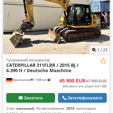
1
/
23
Гусеничний екскаватор
CATERPILLAR
311FLRR / 2015 BJ /
6.390 H / Deutsche Maschine
45 900 EUR
Neumünster
1 598 km
47 900 EUR
фіксована ціна додається ПДВ
Запитати
Зателефонувати
Стан:
вживаний
, Рік виготовлення:
2015
, мотогодини: