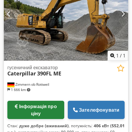
1
/
1
гусеничний екскаватор
Caterpillar
390FL ME
Zimmern ob Rottweil
1 666 km
Інформація про
Зателефонувати
ціну
Стан:
дуже добре (вживаний)
, потужність:
406 кВт (552,01
к.с.)
, експлуатаційна маса:
90 000 кг
, стан ланцюга:
60