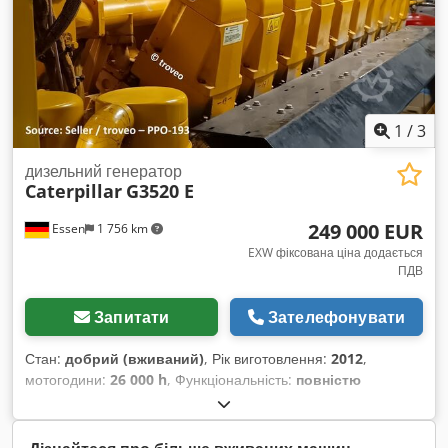
1
/
3
дизельний генератор
Caterpillar
G3520 E
249 000 EUR
Essen
1 756 km
EXW фіксована ціна додається
ПДВ
Запитати
Зателефонувати
Стан:
добрий (вживаний)
, Рік виготовлення:
2012
,
мотогодини:
26 000 h
, Функціональність:
повністю
працездатний
, тип пального:
газ
, потужність:
2 000 кВт
(2 719,24 к.с.)
, номінальна (очевидна) потужність:
2 527
кВА
, тип охолодження:
повітря
, паливо:
побутовий газ H
,