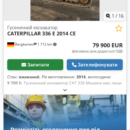
1
/
16
Гусеничний екскаватор
CATERPILLAR
336 E 2014 CE
79 900 EUR
Bergkamen
1 712 km
фіксована ціна додається ПДВ
Запитати
Зателефонувати
Стан:
вживаний
, Рік виготовлення:
2014
, мотогодини:
9 700 h
, Гусеничний екскаватор CAT 336 Машина має лише
9700 відпрацьованих мотогодин і знаходиться у хорошому
стані. Експлуатаційна вага близько 36 800 кг. Crodpsx Tyq
Ajfx Abkjf
Розмістіть оголошення вже від