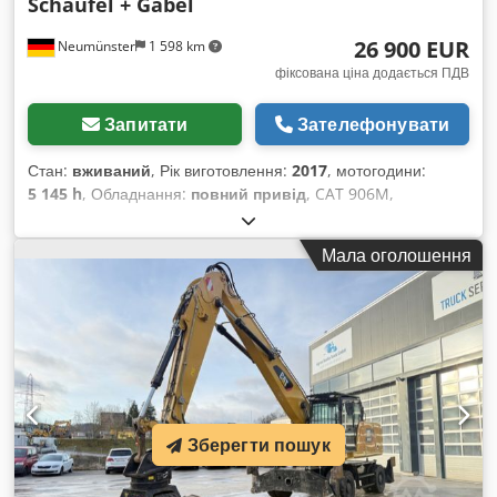
Schaufel + Gabel
26 900 EUR
Neumünster
1 598 km
фіксована ціна додається ПДВ
Запитати
Зателефонувати
Стан:
вживаний
, Рік виготовлення:
2017
, мотогодини:
5 145 h
, Обладнання:
повний привід
, CAT 906M,
фронтальний навантажувач, рік випуску 2017,
укомплектований ковшем та вилами! ----* Виробник: CAT *
Мала оголошення
Модель: 906M * Рік випуску: 2017 * Напрацьовано:
приблизно 5145 годин * Укомплектовано ковшем та вилами
* Німецька машина, перший власник * Гідравлічний
механізм швидкої заміни * Наявна сертифікація CE та
підтвердження даних * Додаткові фотографії та відео
надаються за запитом (WhatsApp, Ерік) * Ціна: 26 900 євро,
без ПДВ + 19% ПДВ ----Для отримання додаткової
інформації, будь ласка, телефонуйте: Crodpozp Ayiofx
Зберегти пошук
Abkof Ерік Кортум: WhatsApp ?Уся інформація надається
без гарантії та відповідальності, можливі помилки та
попередній продаж.