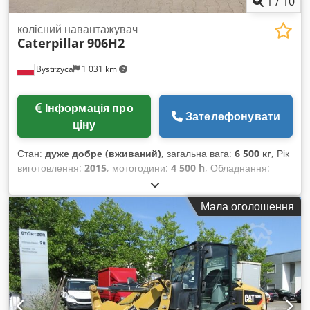
1
/
10
колісний навантажувач
Caterpillar
906H2
Bystrzyca
1 031 km
Інформація про
Зателефонувати
ціну
Стан:
дуже добре (вживаний)
, загальна вага:
6 500 кг
, Рік
виготовлення:
2015
, мотогодини:
4 500 h
, Обладнання:
палетні вилки
, CAT 906 2015 рік 4500 мотогодин Ковш та
вила в комплекті. Dedpfoztb R Iox Ahhskr
Мала оголошення