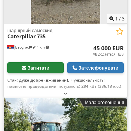
1
/
3
шарнірний самоскид
Caterpillar
735
45 000 EUR
Beograd
911 km
VB додається ПДВ
Запитати
Зателефонувати
Стан:
дуже добре (вживаний)
, Функціональність:
повністю працездатний
, потужність:
284 кВт (386,13 к.с.)
,
колір:
білий
, максимальна вага навантаження:
40 000 кг
,
Рік виготовлення:
2007
, номер машини/транспортного
Мала оголошення
засобу:
CAT00735JB1N00920
, Машина повністю
працездатна. Djdpfxjylw Nxo Ahhjkr