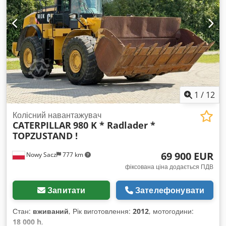
1
/
12
Колісний навантажувач
CATERPILLAR
980 K * Radlader *
TOPZUSTAND !
69 900 EUR
Nowy Sacz
777 km
фіксована ціна додається ПДВ
Запитати
Зателефонувати
Стан:
вживаний
, Рік виготовлення:
2012
, мотогодини:
18 000 h
,