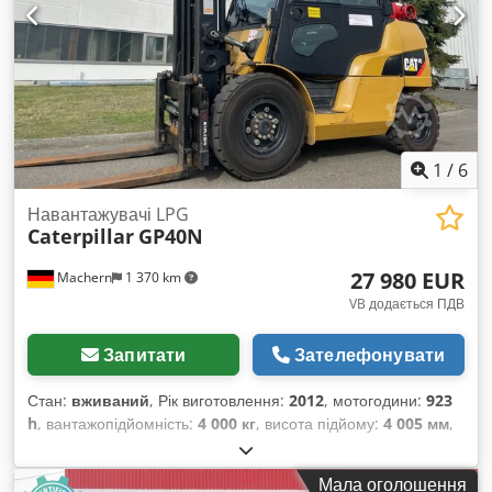
- Низькі експлуатаційні витрати - Відсутність складної
електроніки для викидів - Випробуваний двигун для важких
земляних робіт Гідравлічна система: Максимальний
робочий тиск: 35 МПа Тиск у режимі підйому: 38 МПа
Продуктивність насосів: близько 480 л/хв Тиск повороту: бл.
29,8 МПа Робочі сили: Сила копання ковша: бл. 179 кН
Сила копання стріли: бл. 126 кН Механізм повороту:
1
/
6
Швидкість обертання: бл. 11,5 об/хв Крутний момент: бл.
110 кНм Робочі параметри: Максимальна глибина копання:
Навантажувачі LPG
бл. 7,2 м Максимальний радіус роботи: бл. 10,7 м Висота
Caterpillar
GP40N
завантаження: бл. 6,9 м Dksdpfxszadcbs Ahhjr
Максимальна висота копання: бл. 10 м Робоче обладнання:
27 980 EUR
Machern
1 370 km
Обʼєм ковша: бл. 1,5–1,8 м³ Довжина стріли: бл. 6,15 м
VB додається ПДВ
Довжина рукояті: бл. 3,2 м Загальні характеристики:
Експлуатаційна маса: 30 800 кг Шасі: LC (Long Carriage)
Запитати
Зателефонувати
Ширина гусениць: бл. 600 мм Застосування та основні
характеристики: - Висока сила копання і продуктивна
Стан:
вживаний
, Рік виготовлення:
2012
, мотогодини:
923
гідросистема - Проста й довговічна конструкція двигуна без
h
, вантажопідйомність:
4 000 кг
, висота підйому:
4 005 мм
,
складної системи очистки вихлопу - Відмінні параметри для
тип щогли:
Сімплекс
, конструктивна висота:
2 700 мм
,
важких земляних і завантажувальних робіт Транспортні
потужність:
50 кВт (67,98 к.с.)
, довжина вил:
1 200 мм
, маса
розміри: Транспортна довжина: 10,4 м Транспортна
Мала оголошення