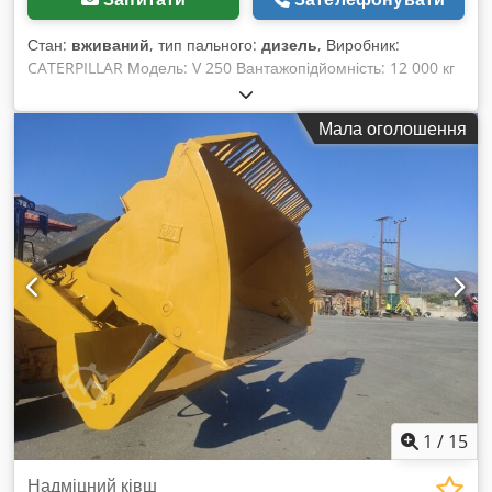
Стан:
вживаний
, тип пального:
дизель
, Виробник:
CATERPILLAR Модель: V 250 Вантажопідйомність: 12 000 кг
Dkodpjc Urcijfx Ahhsr Висота підйому: 3 710 мм Висота
стріли: 1 400 мм Ширина: 2 550 мм Загальна довжина (з
Мала оголошення
вилками): 6 400 мм
1
/
15
Надміцний ківш