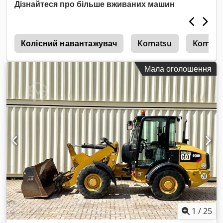
Дізнайтеся про більше вживаних машин
5
Колісний навантажувач
Komatsu
Komats
Мала оголошення
1
/
25