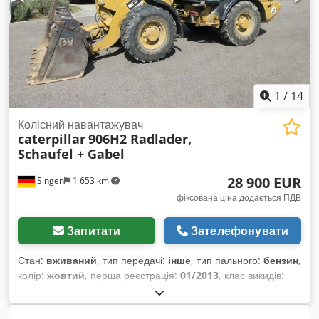
1
/
14
Колісний навантажувач
caterpillar
906H2 Radlader,
Schaufel + Gabel
28 900 EUR
Singen
1 653 km
фіксована ціна додається ПДВ
Запитати
Зателефонувати
Стан:
вживаний
, тип передачі:
інше
, тип пального:
бензин
,
колір:
жовтий
, перша реєстрація:
01/2013
, клас викидів:
жоден
, підвіска:
інше
, Рік виготовлення:
2013
, мотогодини:
3 700 h
, водійська кабіна:
інше
,