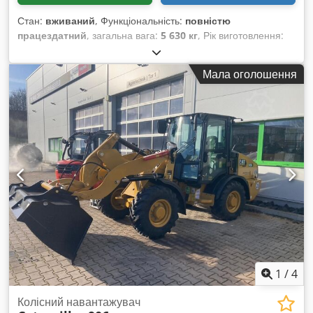
Стан:
вживаний
, Функціональність:
повністю
працездатний
, загальна вага:
5 630 кг
, Рік виготовлення:
2013
, мотогодини:
4 381 h
, Обладнання:
палетні вилки,
повний привід
,
Мала оголошення
1
/
4
Колісний навантажувач