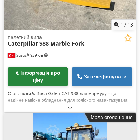
1
/
13
палетний вила
Caterpillar
988 Marble Fork
Susuz
939 km
Інформація про
Зателефонувати
ціну
Стан:
новий
, Вила Galen CAT 988 для мармуру – це
надійне навісне обладнання для колісного навантажувача,
розроблене для безпечного та ефективного переміщення
блоків мармуру. Воно має посилену сталеву конструкцію,
Мала оголошення
адаптовано під конкретну модель машини,
характеризується високою вантажопідйомністю та надійною
роботою у складних умовах кар’єрів і підприємств з обробки
каменю. Для отримання детальної інформації та уточнення