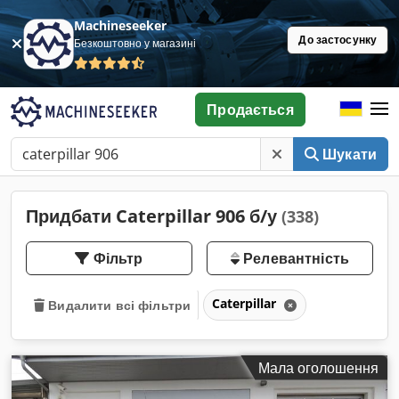
Machineseeker
До застосунку
Безкоштовно у магазині
Продається
Шукати
Придбати Caterpillar 906 б/у
(338)
Фільтр
Релевантність
Caterpillar
Видалити всі фільтри
Мала оголошення