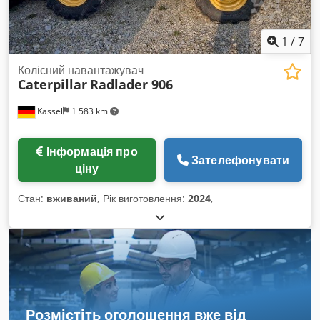
1
/
7
Колісний навантажувач
Caterpillar
Radlader 906
Kassel
1 583 km
Інформація про
Зателефонувати
ціну
Стан:
вживаний
, Рік виготовлення:
2024
,
Розмістіть оголошення вже від