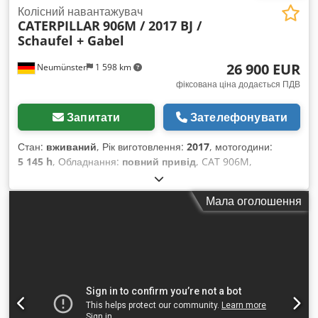
Колісний навантажувач
CATERPILLAR
906M / 2017 BJ /
Schaufel + Gabel
26 900 EUR
Neumünster
1 598 km
фіксована ціна додається ПДВ
Запитати
Зателефонувати
Стан:
вживаний
, Рік виготовлення:
2017
, мотогодини:
5 145 h
, Обладнання:
повний привід
, CAT 906M,
фронтальний навантажувач, рік випуску 2017,
укомплектований ковшем та вилами! ----* Виробник: CAT *
Мала оголошення
Модель: 906M * Рік випуску: 2017 * Напрацьовано:
приблизно 5145 годин * Укомплектовано ковшем та вилами
* Німецька машина, перший власник * Гідравлічний
механізм швидкої заміни * Наявна сертифікація CE та
підтвердження даних * Додаткові фотографії та відео
надаються за запитом (WhatsApp, Ерік) * Ціна: 26 900 євро,
без ПДВ + 19% ПДВ ----Для отримання додаткової
інформації, будь ласка, телефонуйте: Dedpfezp Ayiex