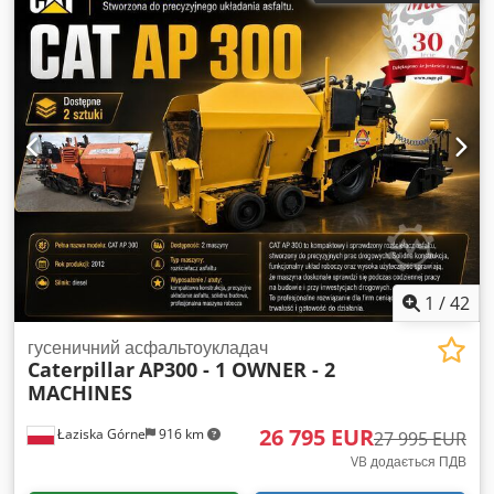
пристрій швидкої заміни, стандартна лопата
, CAT 906M
фронтальний навантажувач Рік випуску: 2016 Вила + ківш +
швидкознімний механізм 3 гідравлічні контури керування
Dksdpfxjzidgqj Ahher Ширина ковша: 185 см Висота
вивантаження: 3,10 м Висота машини: приблизно 246 см
1
/
42
гусеничний асфальтоукладач
Caterpillar
AP300 - 1 OWNER - 2
MACHINES
26 795 EUR
Łaziska Górne
916 km
27 995 EUR
VB додається ПДВ