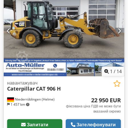
1
/
14
навантажувач
Caterpillar
CAT 906 H
22 950 EUR
Niederröblingen (Helme)
1 457 km
фіксована ціна ПДВ не може бути
вказаний окремо
Запитати
Зателефонувати