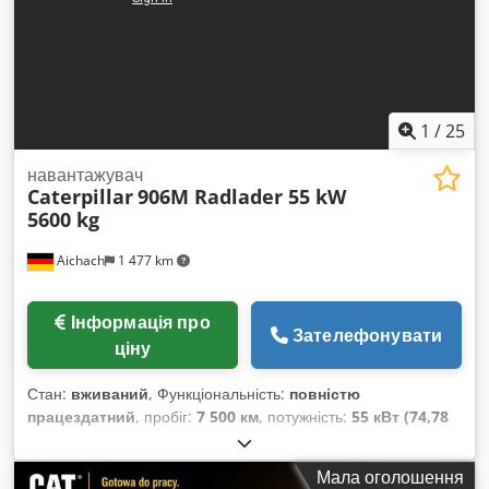
Ahhskr Ерік Кортум: WhatsApp ?Уся інформація надається
без гарантії та відповідальності, можливі помилки та
попередній продаж.
1
/
25
навантажувач
Caterpillar
906M Radlader 55 kW
5600 kg
Aichach
1 477 km
Інформація про
Зателефонувати
ціну
Стан:
вживаний
, Функціональність:
повністю
працездатний
, пробіг:
7 500 км
, потужність:
55 кВт (74,78
к.с.)
, колір:
золото
, експлуатаційна маса:
5 600 кг
, ширина
ковша для копання:
1 850 мм
, Рік виготовлення:
2016
,
Мала оголошення
мотогодини:
2 500 h
, Обладнання:
кабіна, палетні вилки,