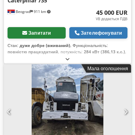
Caterpillar
735
та переднє робоче освітлення, дахова накладка, вітрове
45 000 EUR
Beograd
911 km
скло, напівкабіна,
VB додається ПДВ
Запитати
Зателефонувати
Стан:
дуже добре (вживаний)
, Функціональність:
повністю працездатний
, потужність:
284 кВт (386,13 к.с.)
,
колір:
білий
, максимальна вага навантаження:
40 000 кг
,
Рік виготовлення:
2007
, номер машини/транспортного
Мала оголошення
засобу:
CAT00735VB1N00936
, Самоскид у відмінному стані.
Dkjdpjylw Risfx Ahher