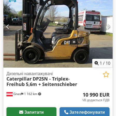
Обладнання:
палетні вилки, повний привід
,
1
/
10
Дизельні навантажувачі
Caterpillar
DP25N - Triplex-
Freihub 5,6m + Seitenschieber
10 990 EUR
Gnas
1 162 km
VB додається ПДВ
Запитати
Зателефонувати