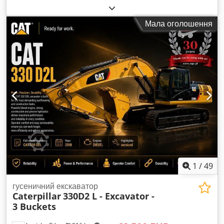
Мала оголошення
1
/
49
гусеничний екскаватор
Caterpillar
330D2 L - Excavator -
3 Buckets