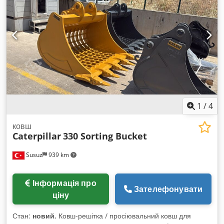
1
/
4
ковш
Caterpillar
330 Sorting Bucket
Susuz
939 km
Інформація про
Зателефонувати
ціну
Стан:
новий
, Ковш-решітка / просіювальний ковш для