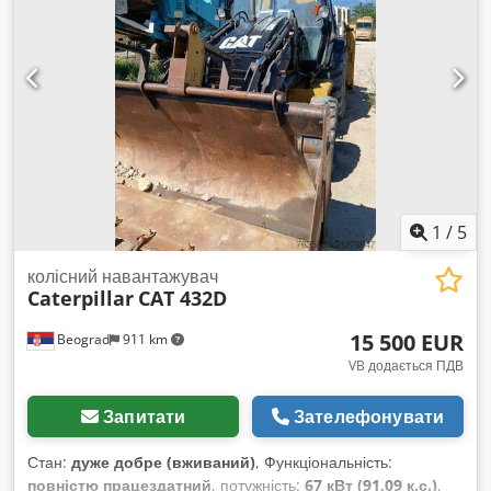
цін, будь ласка, зверніться до нас. Dkedpfx Aozlbmmjhher
1
/
5
колісний навантажувач
Caterpillar
CAT 432D
15 500 EUR
Beograd
911 km
VB додається ПДВ
Запитати
Зателефонувати
Стан:
дуже добре (вживаний)
, Функціональність:
повністю працездатний
, потужність:
67 кВт (91,09 к.с.)
,