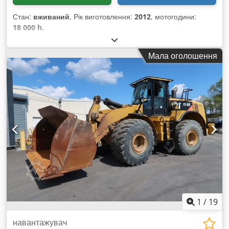
Стан:
вживаний
, Рік виготовлення:
2012
, мотогодини:
18 000 h
,
Мала оголошення
1
/
19
навантажувач