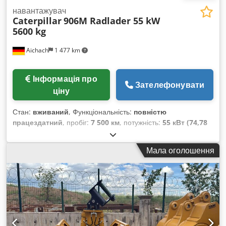
навантажувач
Caterpillar
906M Radlader 55 kW
5600 kg
Aichach
1 477 km
Інформація про
Зателефонувати
ціну
Стан:
вживаний
, Функціональність:
повністю
працездатний
, пробіг:
7 500 км
, потужність:
55 кВт (74,78
к.с.)
, колір:
золото
, експлуатаційна маса:
5 600 кг
, ширина
ковша для копання:
1 850 мм
, Рік виготовлення:
2016
,
Мала оголошення
мотогодини:
2 500 h
, Обладнання:
кабіна, палетні вилки,
пристрій швидкої заміни, стандартна лопата
, CAT 906M
фронтальний навантажувач Рік випуску: 2016 Вила + ківш +
швидкознімний механізм Cedpfjzidgqsx Am Eorf 3
гідравлічні контури керування Ширина ковша: 185 см
Висота вивантаження: 3,10 м Висота машини: приблизно
246 см