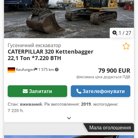
1
/
27
Гусеничний екскаватор
CATERPILLAR
320 Kettenbagger
22,1 Ton *7.220 BTH
79 900 EUR
Kaufungen
1 575 km
фіксована ціна додається ПДВ
Запитати
Зателефонувати
Стан:
вживаний
, Рік виготовлення:
2019
, мотогодини:
7 220 h
,
Мала оголошення