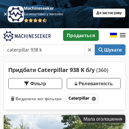
Machineseeker
До застосунку
Безкоштовно у магазині
Продається
Шукати
Придбати Caterpillar 938 K б/у
(360)
Фільтр
Релевантність
Caterpillar
Видалити всі фільтри
Мала оголошення