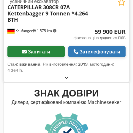
Гусеничний екскаватор
CATERPILLAR
308CR 07A
Kettenbagger 9 Tonnen *4.264
BTH
59 900 EUR
Kaufungen
1 575 km
фіксована ціна додається ПДВ
Запитати
Зателефонувати
Стан:
вживаний
, Рік виготовлення:
2019
, мотогодини:
4 264 h
,
ЗНАК ДОВІРИ
Дилери, сертифіковані компанією Machineseeker