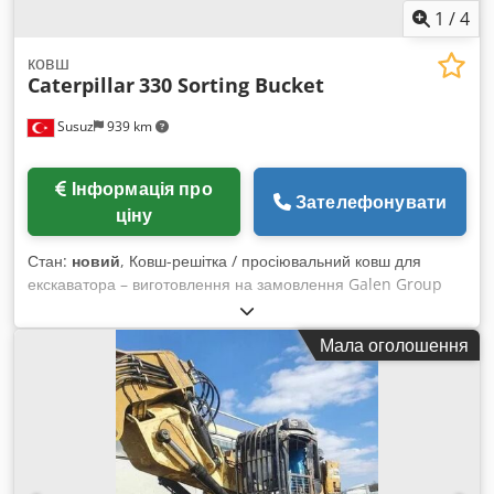
1
/
4
ковш
Caterpillar
330 Sorting Bucket
Susuz
939 km
Інформація про
Зателефонувати
ціну
Стан:
новий
, Ковш-решітка / просіювальний ковш для
екскаватора – виготовлення на замовлення Galen Group
виробляє міцні ковші-решітки та просіювальні ковші для
екскаваторів усіх марок і з різною експлуатаційною вагою.
Мала оголошення
Кожен ковш розробляється відповідно до моделі
екскаватора, умов експлуатації, необхідної ширини ковша
та розміру отворів просіювальної решітки. Основні сфери
застосування * Розділення каменів, ґрунту, гравію та
будівельного сміття * Просіювання та сортування вийнятого
ґрунту * Застосування в кар’єрах і гірничодобувній
промисловості * Роботи з демонтажу та переробки *