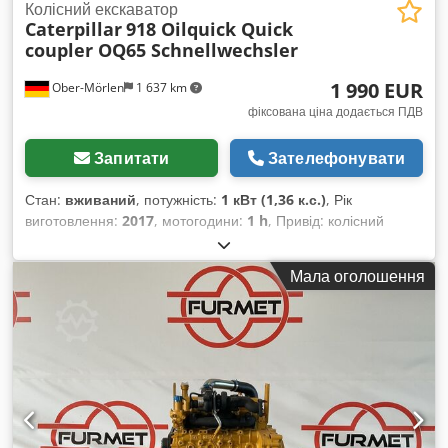
Колісний екскаватор
Caterpillar
918 Oilquick Quick
coupler OQ65 Schnellwechsler
1 990 EUR
Ober-Mörlen
1 637 km
фіксована ціна додається ПДВ
Запитати
Зателефонувати
Стан:
вживаний
, потужність:
1 кВт (1,36 к.с.)
, Рік
виготовлення:
2017
, мотогодини:
1 h
, Привід: колісний
Власна вага: 12 200 кг Звертайтеся до Емал Джауїда для
отримання додаткової інформації. Швидкознімний з'єднувач
Мала оголошення
/ Quick coupler, OilQuick, OQ65, Рік випуску: 2017, Вага:
185 кг, Максимальне гакове навантаження: 12 200 кг,
Встановлювався на мобільний екскаватор Liebherr 918!
Інше: * Ми пропонуємо понад 200 одиниць техніки до
продажу. * Наш майданчик розташований за 30 км на північ
від аеропорту Франкфурта-на-Майні. * Можливе
фінансування та лізинг. * Спеціалізуємося на
транспортуванні та відправці по всьому світу. *