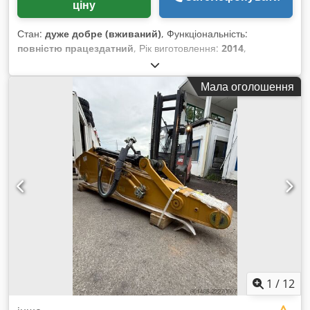
ціну
Стан:
дуже добре (вживаний)
, Функціональність:
повністю працездатний
, Рік виготовлення:
2014
,
мотогодини:
13 700 h
, * 13 700 годин * Шини 26.5R25 *
Відмінний стан Crsdpfx Amoyh Nc To Esf * Ківш 4,5 м³
Мала оголошення
1
/
12