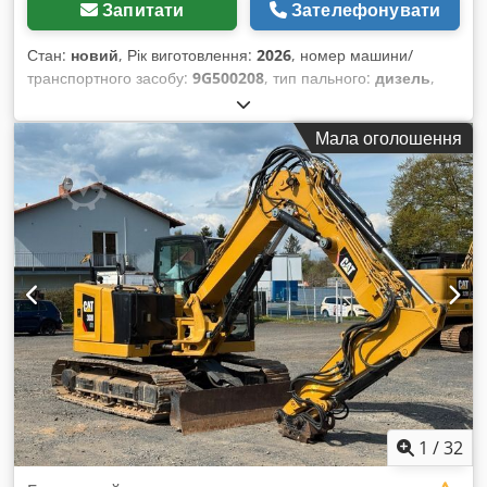
Запитати
Зателефонувати
Стан:
новий
, Рік виготовлення:
2026
, номер машини/
транспортного засобу:
9G500208
, тип пального:
дизель
,
виробник двигунів:
Caterpillar 3512B
, Призначення:
Будівництво Власна вага: 14.250 кг Потужність генератора:
Мала оголошення
1.421 кВА Розміри вантажного відсіку: 605 x 266 x 232 см
Звертайтесь до команди DPX для отримання додаткової
інформації. Codpfszhzw Dex Am Esrf
1
/
32