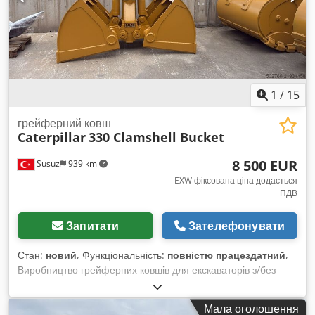
1
/
15
грейферний ковш
Caterpillar
330 Clamshell Bucket
8 500 EUR
Susuz
939 km
EXW фіксована ціна додається
ПДВ
Запитати
Зателефонувати
Стан:
новий
, Функціональність:
повністю працездатний
,
Виробництво грейферних ковшів для екскаваторів з/без
обертання Для отримання детальної інформації, будь
ласка, зв’яжіться з нами. Crodey Spn Ispfx Am Eof
Мала оголошення