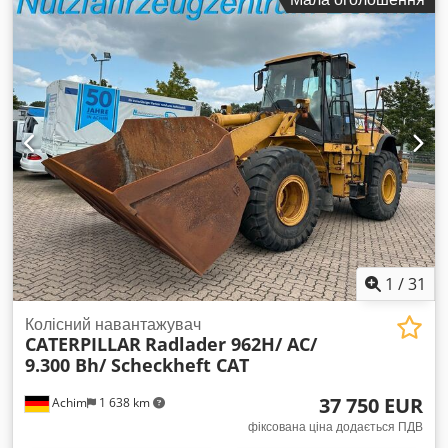
1
/
31
Колісний навантажувач
CATERPILLAR
Radlader 962H/ AC/
9.300 Bh/ Scheckheft CAT
37 750 EUR
Achim
1 638 km
фіксована ціна додається ПДВ