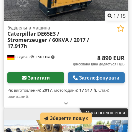
1
/
15
будівельна машина
Caterpillar
DE65E3 /
Stromerzeuger / 60KVA / 2017 /
17.917h
8 890 EUR
Burghaun
1 563 km
фіксована ціна додається ПДВ
Запитати
Зателефонувати
Рік виготовлення:
2017
, мотогодини:
17 917 h
, Стан:
вживаний
,
Мала оголошення
Зберегти пошук