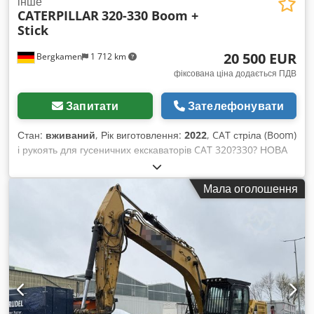
інше
CATERPILLAR
320-330 Boom +
Stick
20 500 EUR
Bergkamen
1 712 km
фіксована ціна додається ПДВ
Запитати
Зателефонувати
Стан:
вживаний
, Рік виготовлення:
2022
, CAT стріла (Boom)
і рукоять для гусеничних екскаваторів CAT 320?330? НОВА
та невикористана На продаж пропонується оригінальна
стріла CAT (Boom), що підходить для гусеничних
Мала оголошення
екскаваторів серії CAT 320 до CAT 330. Стріла абсолютно
нова та невикористана. Постачається в комплекті з
гідравлічними шлангами та підйомним циліндром, готова до
негайного використання. Деталі:* Оригінальна стріла CAT *
Підходить для CAT 320?330 (залежно від виконання) * Нова,
невикористана * З підйомним циліндром * Гідравлічні
шланги змонтовано Crsdpfjziyb Dox Am Eof * Доступна
негайно Ідеально підходить як запасна частина або для
переобладнання чи ремонту екскаватора.