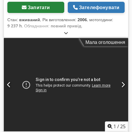
Запитати
Зателефонувати
Стан:
вживаний
, Рік виготовлення:
2006
, мотогодини:
9 237 h
, Обладнання:
повний привід
,
Мала оголошення
1
/
25