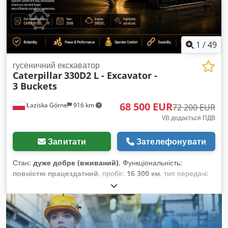
1
/
49
гусеничний екскаватор
Caterpillar
330D2 L - Excavator -
3 Buckets
68 500 EUR
Łaziska Górne
916 km
72 200 EUR
VB додається ПДВ
Запитати
Зателефонувати
Стан:
дуже добре (вживаний)
, Функціональність:
повністю працездатний
, пробіг:
16 300 км
, тип передачі:
гідростат
, тип пального:
дизель
, загальна вага:
30 800 кг
,
маса без навантаження:
30 800 кг
, висота підйому:
6 900
мм
, стан приводу:
90 відсоток
, стан ланцюга:
90 відсоток
,
кількість місць:
1
, об’єм ковша:
3 м³
, підвіска:
сталь
, Рік
виготовлення:
2018
, мотогодини:
15 999 h
, Обладнання: