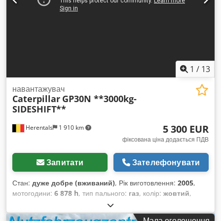
1
/
13
навантажувач
Caterpillar
GP30N **3000kg-
SIDESHIFT**
5 300 EUR
Herentals
1 910 km
фіксована ціна додається ПДВ
Запитати
Зателефонувати
Стан:
дуже добре (вживаний)
, Рік виготовлення:
2005
,
мотогодини:
6 878 h
, тип пального:
газ
, колір:
жовтий
,
Мала оголошення