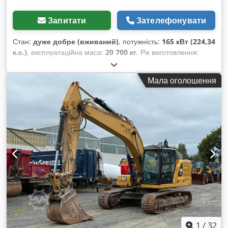
Вироблено в Туреччині
Запитати
Зателефонувати
Стан:
дуже добре (вживаний)
, потужність:
165 кВт (224,34
к.с.)
, експлуатаційна маса:
20 700 кг
, Рік виготовлення:
2019
, мотогодини:
8 171 h
, Обладнання:
кондиціонер
,
CATERPILLAR 963K Рік випуску: 2019 Напрацювання: 8 171
Мала оголошення
год Закрита кабіна Кондиціонер Радіо Камера заднього
виду Ковш із зубами Залишковий ресурс ходової частини:
приблизно 70–80% Ширина опорних пластин: 550 мм
Двигун потужністю 165 кВт Гідравлічний розподільник для
рихлителя Сертифікація CE/EPA Cedsznirpspfx Am Eerf
Робоча вага: 20,7 тонни.
1
/
32