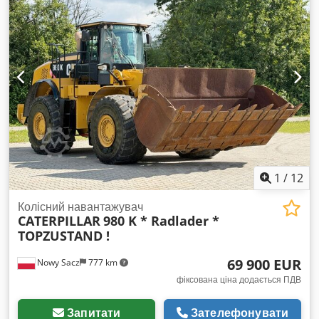
1
/
12
Колісний навантажувач
CATERPILLAR
980 K * Radlader *
TOPZUSTAND !
69 900 EUR
Nowy Sacz
777 km
фіксована ціна додається ПДВ
Запитати
Зателефонувати