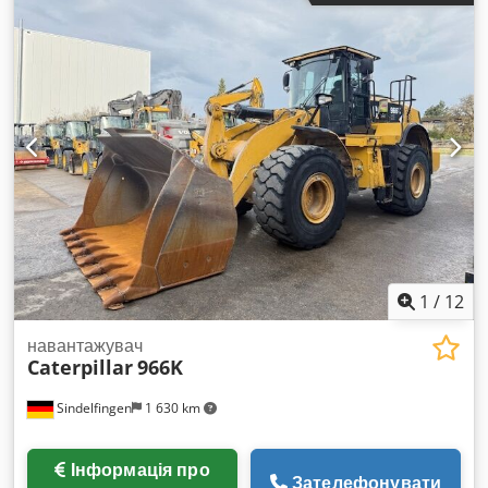
1
/
12
навантажувач
Caterpillar
966K
Sindelfingen
1 630 km
Інформація про
Зателефонувати