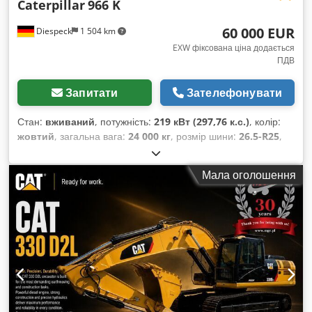
Caterpillar
966 K
60 000 EUR
Diespeck
1 504 km
EXW фіксована ціна додається
ПДВ
Запитати
Зателефонувати
Стан:
вживаний
, потужність:
219 кВт (297,76 к.с.)
, колір:
жовтий
, загальна вага:
24 000 кг
, розмір шини:
26.5-R25
,
кількість місць:
1
, Рік виготовлення:
2013
, мотогодини:
13 999 h
,
Мала оголошення