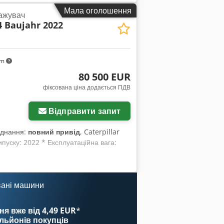
 Пошкодження: відсутні Фінансова
Мала оголошення
ажувач
одаткової інформації звертайтесь до
4 Baujahr 2022
km
80 500 EUR
фіксована ціна додається ПДВ
Відправити запит
аднання:
повний привід
, Caterpillar
пуску: 2022 * Експлуатаційна вага:
вані машини
ня вже від 4,49 EUR
*
ільйонів покупців