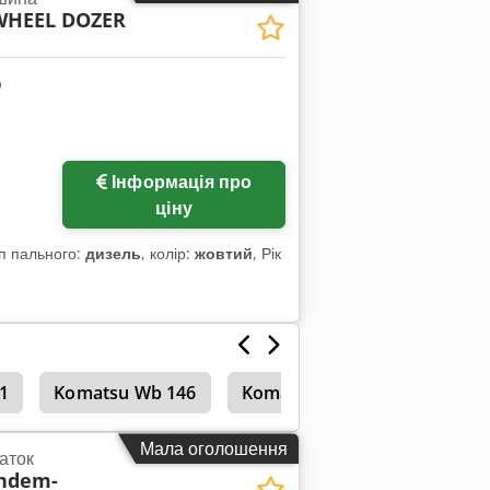
WHEEL DOZER
Інформація про
ціну
ип пального:
дизель
, колір:
жовтий
, Рік
1
Komatsu Wb 146
Komatsu Wb 93
Міні-ек
Мала оголошення
аток
ndem-