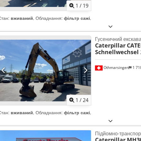
1
/
19
Стан:
вживаний
, Обладнання:
фільтр сажі
,
Гусеничний екскав
Caterpillar
CATE
Schnellwechsel 
Othmarsingen
1 71
1
/
24
Стан:
вживаний
, Обладнання:
фільтр сажі
,
Підйомно-транспо
Caterpillar
MH3