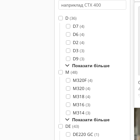
D
(36)
D7
(4)
D6
(4)
D2
(4)
D3
(3)
D9
(3)
Показати більше
M
(48)
M320F
(4)
M320
(4)
M318
(4)
M316
(3)
M314
(3)
Показати більше
DE
(43)
DE220 GC
(1)