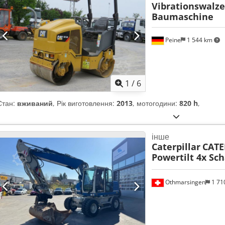
Vibrationswalze
Baumaschine
Peine
1 544 km
1
/
6
Стан:
вживаний
, Рік виготовлення:
2013
, мотогодини:
820 h
,
інше
Caterpillar
CATE
Powertilt 4x Sc
Othmarsingen
1 71