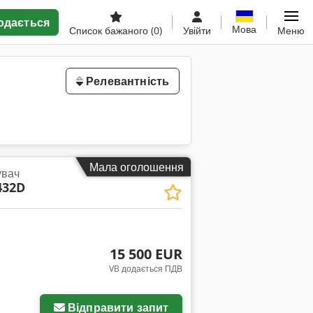
одається
Мова
Список бажаного
(0)
Увійти
Меню
Релевантність
Мала оголошення
увач
432D
15 500 EUR
VB додається ПДВ
Відправити запит