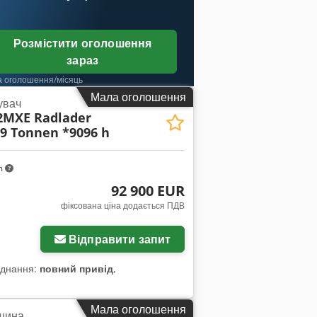
Розмістити оголошення
зараз
а оголошення/місяць
Мала оголошення
увач
2MXE Radlader
,9 Tonnen *9096 h
m
92 900 EUR
фіксована ціна додається ПДВ
Відправити запит
аднання:
повний привід
,
Мала оголошення
шина