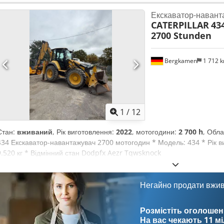
см Стан Технічний стан: дуже добрий Візуальний стан: дуже добрий
Екскаватор-навант
інформація Ціна: за запитом Додаткова інформація Для отримання д
CATERPILLAR
43
Ернста ван Гека.
2700 Stunden
Bergkamen
1 712 
1
/
12
Стан:
вживаний
, Рік виготовлення:
2022
, мотогодини:
2 700 h
, Обл
434 Екскаватор-навантажувач 2700 мотогодин * Модель: 434 * Рік ви
9.520 кг * Відмінний стан Dodpfx Aezr Tqwsknock
Негайно продати вжи
Розмістіть оголошен
На вас чекають
11 м