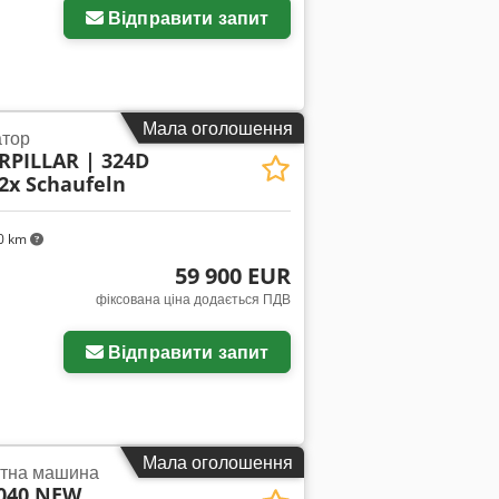
Відправити запит
Мала оголошення
атор
RPILLAR | 324D
2x Schaufeln
0 km
59 900 EUR
фіксована ціна додається ПДВ
Відправити запит
Мала оголошення
ртна машина
040 NEW