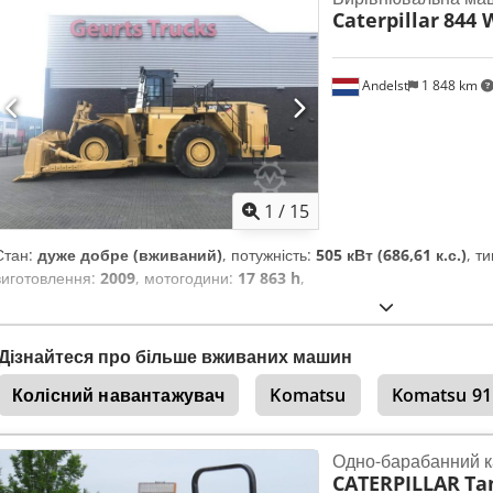
Caterpillar
844 
Andelst
1 848 km
1
/
15
Стан:
дуже добре (вживаний)
, потужність:
505 кВт (686,61 к.с.)
, т
виготовлення:
2009
, мотогодини:
17 863 h
,
Дізнайтеся про більше вживаних машин
Колісний навантажувач
Komatsu
Komatsu 91
Одно-барабанний к
CATERPILLAR
Ta