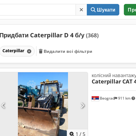
Шукати
Пр
Придбати Caterpillar D 4 б/у
(368)
Caterpillar
Видалити всі фільтри
колісний навантаж
Caterpillar
CAT 
Beograd
911 km
1
/
5