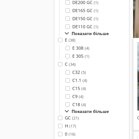
DE200 GC
(1)
DE165 GC
(1)
DE150 GC
(1)
DE110 GC
(1)
Показати більше
E
(38)
E 308
(4)
E 305
(1)
C
(34)
C32
(5)
C1.1
(4)
C15
(4)
C9
(4)
C18
(4)
Показати більше
GC
(21)
H
(17)
0
(16)