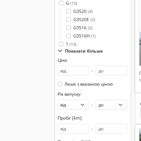
G
(15)
G3520
(4)
G3520E
(2)
G3516
(2)
G3516H
(1)
1
(13)
Показати більше
Ціна:
-
Лише з вказаною ціною
Рік випуску:
-
Komatsu Міні Екскаватор
Volvo Міні Екскаватор
Пробіг [km]:
-