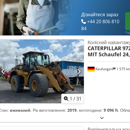
Дізнайтеся зараз
+44 20 806 810
84
*з
Колісний навантаж
CATERPILLAR
97
MIT Schaufel 24
Kaufungen
1 575 k
1
/
31
Стан:
вживаний
, Рік виготовлення:
2019
, мотогодини:
9 096 h
, Обл
Вирівнювальна ма