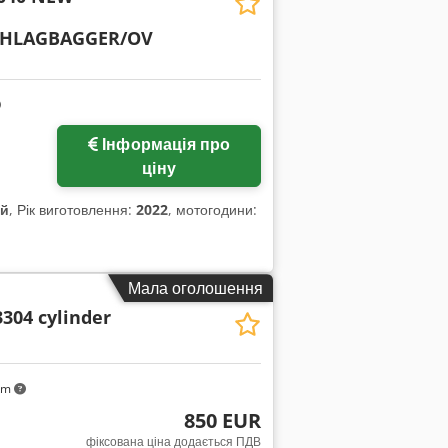
HLAGBAGGER/OV
Інформація про
ціну
ий
, Рік виготовлення:
2022
, мотогодини:
Мала оголошення
3304 cylinder
km
850 EUR
фіксована ціна додається ПДВ