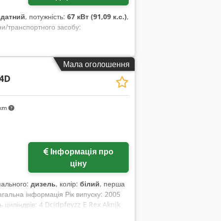
здатний
, потужність:
67 кВт (91,09 к.с.)
,
и/транспортного засобу:
Мала оголошення
4D
 km
Інформація про
ціну
 пального:
дизель
, колір:
білий
, перша
Загальна інформація Рік випуску: 2005
циліндрів: 4 Dcjdpfeyzz E Rex Aknjk
 Функціональність Робоча ширина: 150