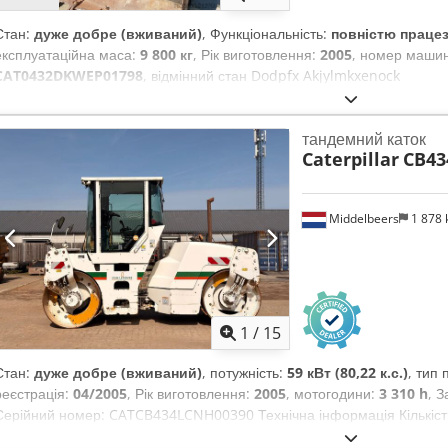
Стан:
дуже добре (вживаний)
, Функціональність:
повністю праце
експлуатаційна маса:
9 800 кг
, Рік виготовлення:
2005
, номер машин
CAT0432DKWEP01798
, відмінний стан Dodpfx Akjylmkxenock
тандемний каток
Caterpillar
CB43
Middelbeers
1 878
1
/
15
Стан:
дуже добре (вживаний)
, потужність:
59 кВт (80,22 к.с.)
, тип
реєстрація:
04/2005
, Рік виготовлення:
2005
, мотогодини:
3 310 h
, 
Серійний номер: CATCB434LCNH00390 Технічна інформація Кількість 
Об’єм двигуна: 4 400 куб. см Привід: колісний Власна вага: 7 500 кг