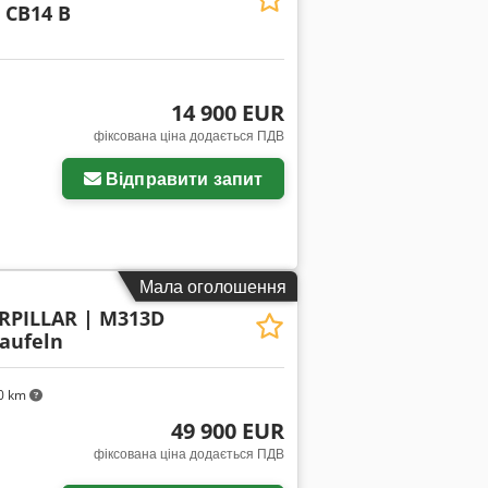
 CB14 B
14 900 EUR
фіксована ціна додається ПДВ
Відправити запит
Мала оголошення
RPILLAR | M313D
haufeln
0 km
49 900 EUR
фіксована ціна додається ПДВ