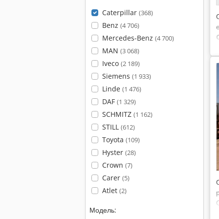
Caterpillar
(368)
Benz
(4 706)
Mercedes-Benz
(4 700)
MAN
(3 068)
Iveco
(2 189)
Siemens
(1 933)
Linde
(1 476)
DAF
(1 329)
SCHMITZ
(1 162)
STILL
(612)
Toyota
(109)
Hyster
(28)
Crown
(7)
Carer
(5)
Atlet
(2)
Модель: