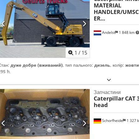
MATERIAL
HANDLER/UMSC
ER...
Andelst
1 848 km
1
/
15
Стан:
дуже добре (вживаний)
, тип пального:
дизель
, колір:
жовт
295 h
,
Запчастини
Caterpillar
CAT 
head
Schorfheide
1 327 