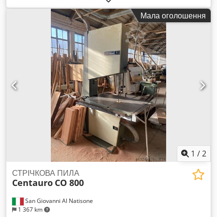
підлоги: 970 мм Розміри столу: 1170×800 мм Максимальна/
Мала оголошення
мінімальна довжина стрічки: 5670/5540 мм Максимальна
ширина полотна: 45 x 0,7 мм
1
/
2
СТРІЧКОВА ПИЛА
Centauro
CO 800
San Giovanni Al Natisone
1 367 km