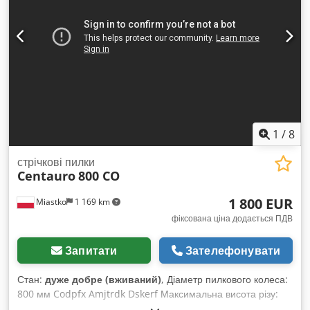
пневматичного гальмування (CE): - Власна вага: 400 кг
Брутто вага (у решітчастій тарі): 490 кг Брутто вага (у ящику):
520 кг Csdpfjgyd Sksx Amkerf Об’єм для транспортування
морем: 2,30 м³ Рівень звукової потужності: 88,9 дБ
1
/
8
стрічкові пилки
Centauro
800 CO
1 800 EUR
Miastko
1 169 km
фіксована ціна додається ПДВ
Запитати
Зателефонувати
Стан:
дуже добре (вживаний)
, Діаметр пилкового колеса:
800 мм Codpfx Amjtrdk Dskerf Максимальна висота різу:
520 мм Максимальна ширина різу: 780 мм Висота столу від