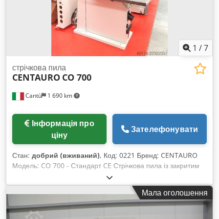
1
/
7
стрічкова пила
CENTAURO
CO 700
Cantù
1 690 km
Інформація про
Зателефонувати
ціну
Стан:
добрий (вживаний)
, Код: 0221 Бренд: CENTAURO
Модель: CO 700 - Стандарт CE Стрічкова пила із закритим
колесом для різання деревини, столярних виробів, меблів,
оздоблення, віконних рам, дверей, пластмас, алюмінію,
Мала оголошення
композитних та інших матеріалів – відповідає стандарту CE
Технічні дані: Діаметр шківа: 700 мм Ширина шківа: 40 мм
Максимальна висота різу: 435 мм Висота робочого столу від