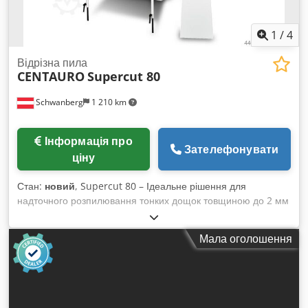
1
/
4
Відрізна пила
CENTAURO
Supercut 80
Schwanberg
1 210 km
Інформація про
Зателефонувати
ціну
Стан:
новий
, Supercut 80 – Ідеальне рішення для
надточного розпилювання тонких дощок товщиною до 2 мм
Діаметр колес, мм: 800 Максимальна висота різу, мм: 400
Стаціонарний робочий стіл, мм: 1290 x 800 Максимальна
Мала оголошення
ширина пилкового полотна, мм: 54 x 0,9 Макс. і мін.
довжина полотна, мм: 5530 / 5380 Потужність двигуна, кВт:
15 (20 к.с.) Виходи для аспірації стружки: 2 x Ø 120 мм та 1
x Ø 100 мм Споживання стисненого повітря (гальмування
коліс і відкривання роликів подавача): 6 бар / 27 л Вага