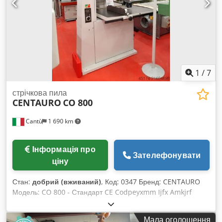
1
/
7
стрічкова пила
CENTAURO
CO 800
Cantù
1 690 km
Інформація про
Зателефонувати
ціну
Стан:
добрий (вживаний)
, Код: 0347 Бренд: CENTAURO
Модель: CO 800 - Стандарт CE Codpeyxmm Ijfx Amkjrf
Стрічкова пила із закритим шківом для розпилювання
деревини, столярних виробів, меблів, інтер'єрів, віконних
Мала оголошення