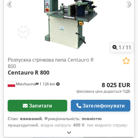
1
/
11
Розпускна стрічкова пила Centauro R
800
Centauro
R 800
8 025 EUR
Miechucino
1 126 km
фіксована ціна додається ПДВ
Запитати
Зателефонувати
Стан:
вживаний
, Функціональність:
повністю
працездатний
, вхідна напруга:
400 V
, тип вхідного струму:
трифазний
, висота різання (макс.):
400 мм
, довжина
стрічкової пилки:
5 550 мм
, ширина стрічкової пилки:
80 мм
,