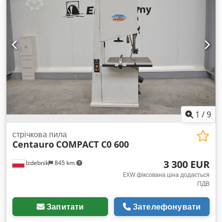
підлоги: 940 мм Мін./макс. довжина полотна: 5040 / 5180
мм Потужність двигуна: 4 к.с. Діаметр патрубка витяжки: 100
мм Поворотний стіл Csdpfx Ajzligzjmksrf Габаритні розміри:
1350 x 800 x 2300 мм (висота) Вага: 400 кг
1
/
9
стрічкова пила
Centauro
COMPACT C0 600
3 300 EUR
Izdebnik
845 km
EXW фіксована ціна додається
ПДВ
Запитати
Зателефонувати