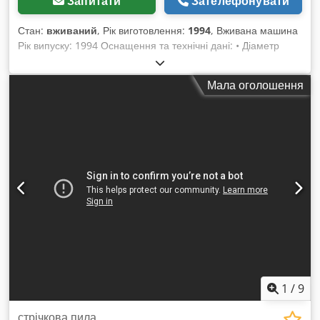
Запитати
Зателефонувати
Стан:
вживаний
, Рік виготовлення:
1994
, Вживана машина
Рік випуску: 1994 Оснащення та технічні дані: • Діаметр
ролика: 500 мм • Потужність двигуна: 1,8 кВт • Підключення:
430 В • Верхнє прецизійне напрямне • Нижнє напрямне
Мала оголошення
Crsdpfxjzk N Rke Amkof • Телескопічний захист полотна •
Литі колеса для стрічкової пилки • Литий стіл, нахиляється
до 36° • Автоматичне гальмо двигуна • Індикатор натягу
полотна • Макс. висота різу: 260 мм • Макс. ширина різу:
480 мм • Патрубок для витяжки: 100 мм • Розміри (Д x Ш x
В): 965 x 660 x 1925 мм • Вага: 280 кг Наявність: Доступна
найближчим часом Місцезнаходження: 63934 Релльбах
1
/
9
стрічкова пила