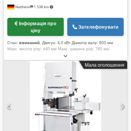
Nattheim
1 538 km
Інформація про
Зателефонувати
ціну
Стан:
вживаний
, Двигун: 4,0 кВт Діаметр валу: 800 мм
Макс. висота різу: 440 мм Макс. ширина різу: 785 мм
Висота столу: 970 мм Розміри столу: 1170 x 800 мм Ширина
полотна: 40 x 7/10 мм Довжина полотна: 5630 мм Діаметр
Мала оголошення
витяжки: 120 мм Габарити: 1625 x 940 x 2516 мм Вага: 650
кг Місце зберігання: Наттгайм Codpfx Aowayzbemkorf