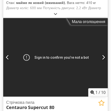
Стан:
майже як новий (вживаний)
, Вага нетто: 410 кг
Діаметр коліс: 600 мм Потужність двигуна: 2,2 кВт Діаметр
витяжного патрубка: 100 мм Діапазон нахилу столу: 0–20°
715 об/хв Грибок аварійної зупинки Маркування CE Рік
Мала оголошення
випуску: 2001 Codpjy Skx Uofx Amkorf
1
/
10
Стрічкова пила
Centauro
Supercut 80