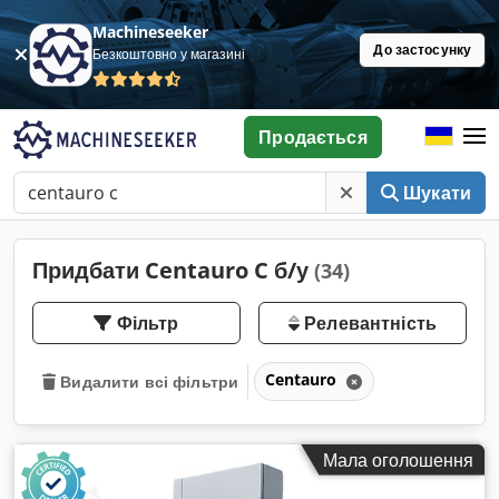
Machineseeker
До застосунку
Безкоштовно у магазині
Продається
Шукати
Придбати Centauro C б/у
(34)
Фільтр
Релевантність
Centauro
Видалити всі фільтри
Мала оголошення