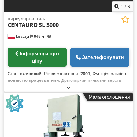
1
/
9
циркулярна пила
CENTAURO
SL 3000
Juszczyn
848 km
Інформація про
Зателефонувати
ціну
Стан:
вживаний
, Рік виготовлення:
2001
, Функціональність:
повністю працездатний
, Довгомірний пилковий верстат
CENTAURO SL 3000 Довжина розпилу: 3400 мм Ширина
розпилу (макс.): 600 мм Висота розпилу (макс.): 160 мм
Мала оголошення
Діаметр пильного диска: 550 мм Потужність головного
двигуна: 11 кВт Швидкість подачі: до 80 м/хв Габаритні
розміри верстата: 5285x1532x2150 см Вага: 1500 кг Рік
випуску: 2001 Credpfx Amozmf Idokof