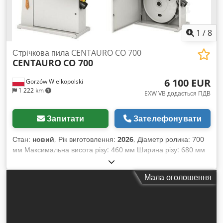
1
/
8
Стрічкова пила CENTAURO CO 700
CENTAURO
CO 700
6 100 EUR
Gorzów Wielkopolski
1 222 km
EXW VB додається ПДВ
Запитати
Зателефонувати
Стан:
новий
, Рік виготовлення:
2026
, Діаметр ролика: 700
мм Максимальна висота різу: 460 мм Ширина різу: 680 мм
Висота столу від підлоги: 940 мм Розміри столу: 1030x710
мм Нахильний робочий стіл: 20° (45° для НЕ CE)
Мала оголошення
Максимальна/мінімальна довжина стрічкового полотна:
180/5040 мм Максимальна ширина полотна: 40 x 0,6 мм
Потужність двигуна: 3 кВт (4 к.с.) Швидкість обертання коліс:
736 об/хв Витяжний кожух: 2 x Ø 100 мм Габаритні розміри:
2300x1415x880 мм Витрата стиснутого повітря для