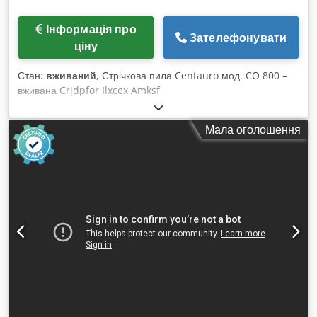
Інформація про
Зателефонувати
ціну
Стан:
вживаний
, Стрічкова пила Centauro мод. CO 800 –
вживана Crjdpfor Ilxcex Amksf
Мала оголошення