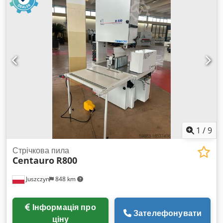
із дотиковим датчиком Максимальна відстань між центрами,
мм: 1300 Crodom Tz Tuopfx Amksf Максимальний діаметр,
мм: 250 Діаметр пінолі заднього центра, мм: 60 Хід пінолі
заднього центра, мм: 100 Швидкість подачі супорта, м/хв:
0/6 Швидкість зворотного ходу супорта, м/хв: 7,33 Частота
обертання шпинделя, об/хв:
900/1500/1800/2250/3000/4500
1
/
9
Стрічкова пила
Centauro
R800
Juszczyn
848 km
Інформація про
Зателефонувати
ціну