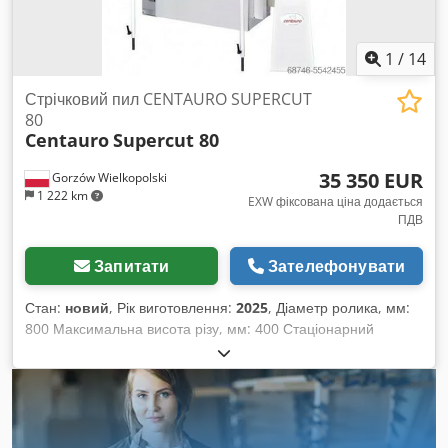
1
/
14
Стрічковий пил CENTAURO SUPERCUT
80
Centauro
Supercut 80
35 350 EUR
Gorzów Wielkopolski
1 222 km
EXW фіксована ціна додається
ПДВ
Запитати
Зателефонувати
Стан:
новий
, Рік виготовлення:
2025
, Діаметр ролика, мм:
800 Максимальна висота різу, мм: 400 Стаціонарний
робочий стіл, мм: 1290 x 800 Максимальна ширина
пильного полотна, мм: 54 x 0,9 Максимальна та мінімальна
довжина полотна, мм: 5530 / 5380 Потужність двигуна, кВт:
15 (20 к.с.) Кількість відсмоктувальних кожухів: 2 шт. Ø 120, 1
шт. Ø 100 Споживання стисненого повітря (гальмування