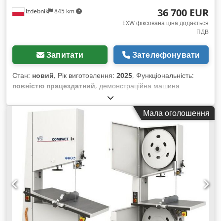
36 700 EUR
Izdebnik
845 km
EXW фіксована ціна додається
ПДВ
Запитати
Зателефонувати
Стан:
новий
, Рік виготовлення:
2025
, Функціональність:
повністю працездатний
, демонстраційна машина
мінімальна товщина ламелі 2 мм магнітний зчитувач
положення упора регулювання відстані між притискними
Мала оголошення
роликами детектор наявності матеріалу система
охолодження/мащення стрічки діаметр колеса 800 мм
потужність двигуна 15 кВт плавне регулювання подачі
Crodpjv Dh R Tjfx Amkjf пневматичний притиск притискних
роликів панель керування з кольоровим сенсорним
дисплеєм гвинтове центрування стрічки пневмогідравлічне
натягування стрічки рік виготовлення 2025 — нова
фабрична машина загальна вага 1300 кг живлення 380 В
Машина буде доступна у березні.