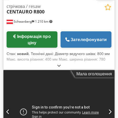
стрічкова / resaw
CENTAURO
R800
Schwanberg
1 210 km
Інформація про
Зателефонувати
ціну
Стан:
новий
, Технічні дані: Діаметр ведучого шківа: 800 мм
Макс. висота різання: 400 мм Макс. ширина різання: 780
мм Розміри столу: 580 x 810 мм Стіл нахиляється до 15°
Макс. ширина полотна: 80 x 0,8 мм Довжина пилкового
Мала оголошення
полотна: 5380 - 5530 мм Двигун: 11,0 кВт, 400 В, 50 Гц
Діаметр витяжки: 2 x 100 мм Частота обертання коліс: 680
об/хв Підключення до витяжки: 1 x Ø 100 мм та 2 x Ø 120
мм Підключення до стисненого повітря: 6 - 8 бар Cedpfjby
U Dpjx Amkerf Вага машини: близько 850 кг Габаритні
розміри (Д x Ш x В): 1550 x 950 x 2500 мм Виконання:
Зварна сталева рама, повністю закрита Пневматичне
гальмо Опорний стіл зі шліфованого сірого чавуну з пазами