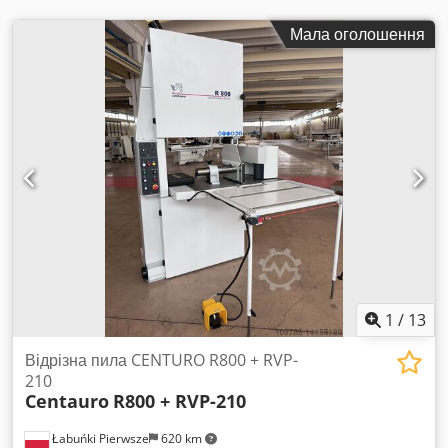
Мала оголошення
1
/
13
Відрізна пила CENTURO R800 + RVP-
210
Centauro
R800 + RVP-210
Łabuńki Pierwsze
620 km