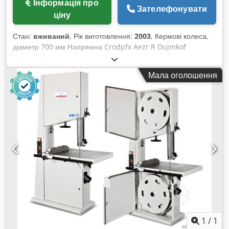
Інформація про
Зателефонувати
ціну
Стан:
вживаний
, Рік виготовлення:
2003
, Кермові колеса,
діаметр 700 мм Напрямна Crodpfx Aezr R Dujmkof
Поворотні колеса з чавуну Оснащені декількома лопатями
380 В
Мала оголошення
1
/
1