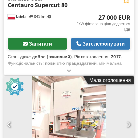
Centauro
Supercut 80
27 000 EUR
Izdebnik
845 km
EXW фіксована ціна додається
ПДВ
Запитати
Зателефонувати
Стан:
дуже добре (вживаний)
, Рік виготовлення:
2017
,
Функціональність:
повністю працездатний
, мінімальна
товщина ламелі 2 мм магнітний зчитувач позиції упору
регулювання відстані між тягнучими роликами детектор
Мала оголошення
наявності матеріалу Crsdpfx Amjzdy N Doksf система
охолодження/мащення стрічки діаметр колеса 800 мм
потужність двигуна 15 кВт плавне регулювання швидкості
подачі пневматичний притиск тягнучих роликів панель
керування з кольоровим сенсорним екраном гвинтове
центрування стрічки пневмогідравлічне натягування стрічки
рік виробництва 2017 загальна вага 1300 кг живлення 380В