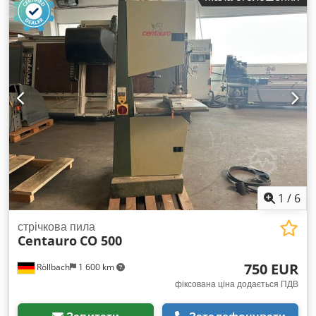
рам, пластмас, алюмінію, композитних і різних матеріалів
— стандарт CE. Технічні характеристики: Діаметр литого
шківа: 800 мм Максимальна висота різу: 520 мм Висота
столу від підлоги: 960 мм Розміри столу: 1170 x 800 мм
Максимальна довжина пилки: 5670 мм Потужність двигуна:
5,5 к.с. Похилений робочий стіл Телескопічний кожух пилки
2 всмоктувальні патрубки, діаметр 120 мм Габаритні
розміри: 1550 x 850 x 2500 мм (Висота) Вага: 630 кг
1
/
6
стрічкова пила
Centauro
CO 500
750 EUR
Röllbach
1 600 km
фіксована ціна додається ПДВ