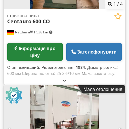
1
/
4
стрічкова пила
Centauro
600 CO
Nattheim
1 538 km
Інформація про
Зателефонувати
ціну
Стан:
вживаний
, Рік виготовлення:
1984
, Діаметр ролика:
600 мм Ширина полотна: 25 x 6/10 мм Макс. висота різу:
295 мм Ширина різу: 580 мм Висота столу: 940 мм Cjdpfx
Aszb N Tujmkerf Розмір столу: 860 x 600 мм Макс. довжина
Мала оголошення
полотна: 4580 мм Стійка зліва Ведення стрічки зверху і
знизу Стіл нахиляється з паралельним упором Двигун: 2,2
кВт Підключення для витяжки діаметром 100 мм Габарити:
1210 x 750 x 2077 мм Вага: приблизно 350 кг Місце
зберігання: постачальник