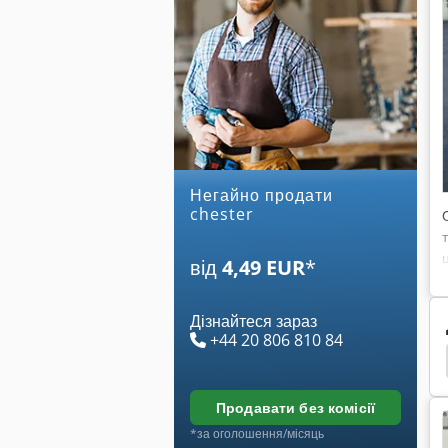
Негайно продати
chester
від
4,49 EUR
*
Дізнайтеся зараз
+44 20 806 810 84
Універсальний Верстат
Універсальний Шредер
продавати без комісії
*за оголошення/місяць