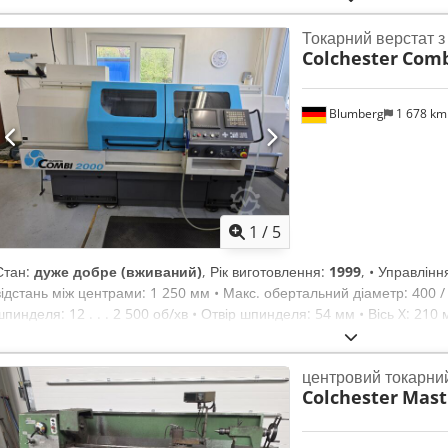
Токарний верстат 
Colchester
Comb
Blumberg
1 678 k
1
/
5
Стан:
дуже добре (вживаний)
, Рік виготовлення:
1999
, • Управлінн
відстань між центрами: 1 250 мм • Макс. обертальний діаметр: 400 /
шпинделя: 12 . . . 2 500 об/хв • Отвір шпинделя: 54 мм • Вісь X: 210 м
181 мм • Регулювання ширини різу: 0,05 – 0,8 мм • Потужність двигуна
центровий токарни
Colchester
Masti