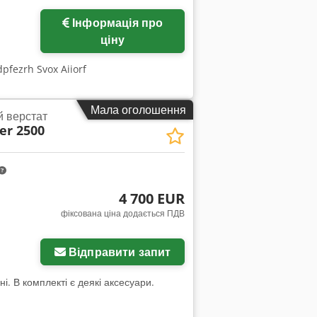
Інформація про
ціну
pfezrh Svox Aiiorf
Мала оголошення
й верстат
er 2500
4 700 EUR
фіксована ціна додається ПДВ
Відправити запит
і. В комплекті є деякі аксесуари.