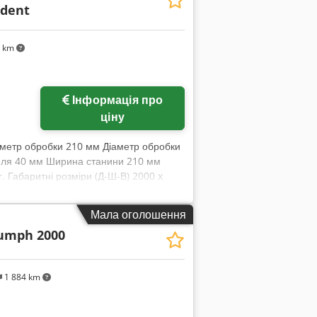
udent
0 km
Інформація про
ціну
аметр обробки 210 мм Діаметр обробки
еля 40 мм Ширина станини 210 мм
 Габаритні розміри (Д-Ш-В) 2000 x
сплей - Трикулачковий патрон, діаметр
 тримач Multifix - Лампа для
Мала оголошення
ист оператора на супорті - Система
iumph 2000
 з експлуатації
1 884 km