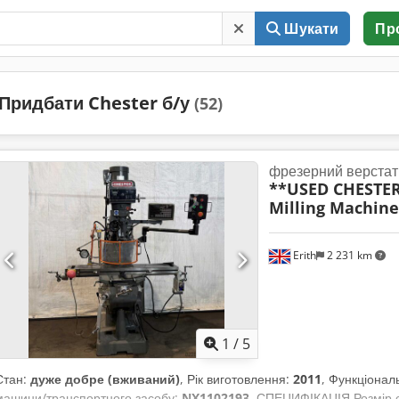
Шукати
Пр
Придбати Chester б/у
(52)
фрезерний верстат
**USED CHESTE
Milling Machine
Erith
2 231 km
1
/
5
Стан:
дуже добре (вживаний)
, Рік виготовлення:
2011
, Функціонал
машини/транспортного засобу:
NX1102193
, СПЕЦИФІКАЦІЯ Розмір с