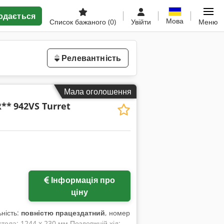
одається
Мова
Список бажаного
(0)
Увійти
Меню
Релевантність
Мала оголошення
R**
942VS Turret
Інформація про
ціну
ьність:
повністю працездатний
, номер
тола: 1244 x 230 мм Поздовжній хід: