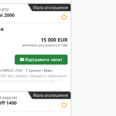
Мала оголошення
з ЧПУ
i 2000
m
15 000 EUR
фіксована ціна додається ПДВ
Відправити запит
я FANUC 210i - T (цикли) • Макс.
 585 мм у виїмці • Швидкість обертання
м Crsdpjw S E R Refx Aiiof • Вісь Z: 1
: 7,5 кВт • Вага близько 2 700 кг
Мала оголошення
й верстат
ff 1400