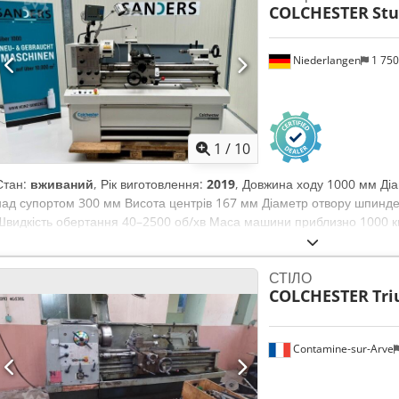
COLCHESTER
St
Niederlangen
1 75
1
/
10
Стан:
вживаний
, Рік виготовлення:
2019
, Довжина ходу 1000 мм Ді
над супортом 300 мм Висота центрів 167 мм Діаметр отвору шпинд
Швидкість обертання 40–2500 об/хв Маса машини приблизно 1000 кг.
1000 x 1700 мм Crjdpfx Aiozl E T Doijf Комплектація: - Цифровий ди
150 мм - Захисний кожух патрона - Швидкозмінний інструментальний
СТІЛО
освітлення верстата - Захисний екран для відведення стружки - Зах
COLCHESTER
Tr
охолодження - Обмежувач ходу по станині - Задня бабка - Інструкція
Contamine-sur-Arve