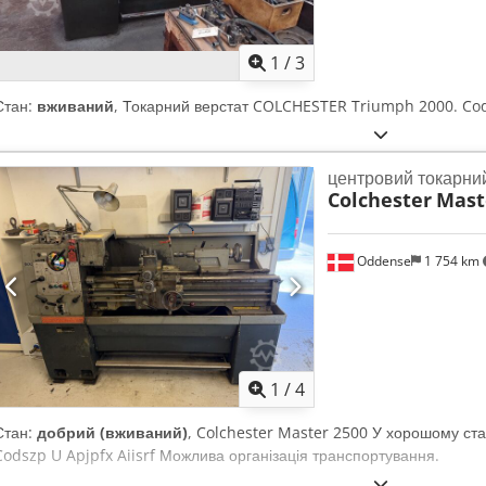
1
/
3
Стан:
вживаний
, Токарний верстат COLCHESTER Triumph 2000. Cod
центровий токарни
Colchester
Mast
Oddense
1 754 km
1
/
4
Стан:
добрий (вживаний)
, Colchester Master 2500 У хорошому стан
Codszp U Apjpfx Aiisrf Можлива організація транспортування.